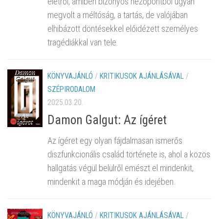
életről, amiben bizonyos nézőpontból ugyan
megvolt a méltóság, a tartás, de valójában
elhibázott döntésekkel előidézett személyes
tragédiákkal van tele.
KÖNYVAJÁNLÓ
/
KRITIKUSOK AJÁNLÁSÁVAL
/
SZÉPIRODALOM
2025.03.20.
Damon Galgut: Az ígéret
Az ígéret egy olyan fájdalmasan ismerős
diszfunkcionális család története is, ahol a közös
hallgatás végül belülről emészt el mindenkit,
mindenkit a maga módján és idejében.
KÖNYVAJÁNLÓ
/
KRITIKUSOK AJÁNLÁSÁVAL
/