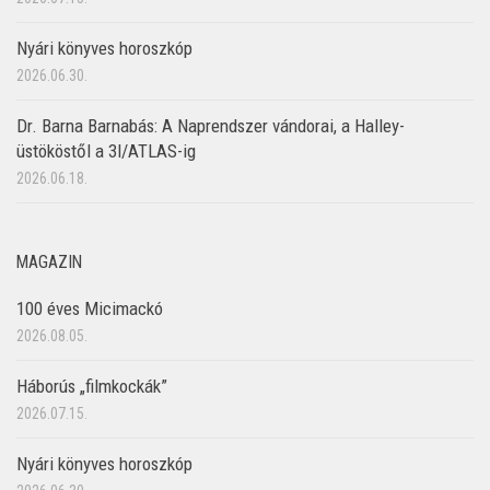
Nyári könyves horoszkóp
2026.06.30.
Dr. Barna Barnabás: A Naprendszer vándorai, a Halley-
üstököstől a 3I/ATLAS-ig
2026.06.18.
MAGAZIN
100 éves Micimackó
2026.08.05.
Háborús „filmkockák”
2026.07.15.
Nyári könyves horoszkóp