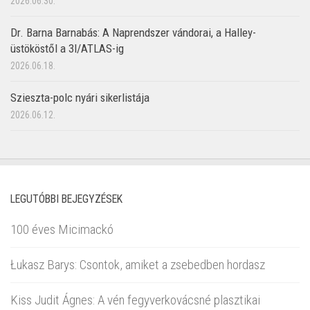
2026.06.30.
Dr. Barna Barnabás: A Naprendszer vándorai, a Halley-
üstököstől a 3I/ATLAS-ig
2026.06.18.
Szieszta-polc nyári sikerlistája
2026.06.12.
LEGUTÓBBI BEJEGYZÉSEK
100 éves Micimackó
Łukasz Barys: Csontok, amiket a zsebedben hordasz
Kiss Judit Ágnes: A vén fegyverkovácsné plasztikai