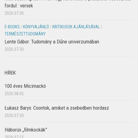
fordul : versek
2026.07.30.
E-BOOKS
/
KÖNYVAJÁNLÓ
/
KRITIKUSOK AJÁNLÁSÁVAL
/
TERMÉSZETTUDOMÁNY
Lente Gábor: Tudomány a Dűne univerzumában
2026.07.30.
HÍREK
100 éves Micimackó
2026.08.05.
Łukasz Barys: Csontok, amiket a zsebedben hordasz
2026.07.30.
Háborús „filmkockák”
2026.07.15.