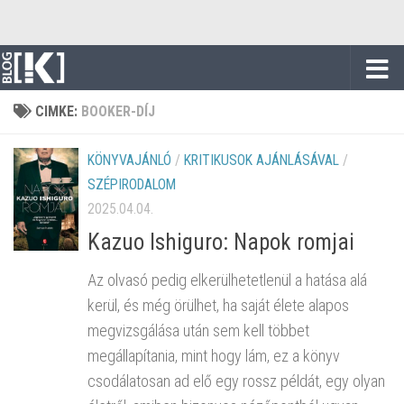
Skip to content
CIMKE:
BOOKER-DÍJ
KÖNYVAJÁNLÓ
/
KRITIKUSOK AJÁNLÁSÁVAL
/
SZÉPIRODALOM
2025.04.04.
Kazuo Ishiguro: Napok romjai
Az olvasó pedig elkerülhetetlenül a hatása alá
kerül, és még örülhet, ha saját élete alapos
megvizsgálása után sem kell többet
megállapítania, mint hogy lám, ez a könyv
csodálatosan ad elő egy rossz példát, egy olyan