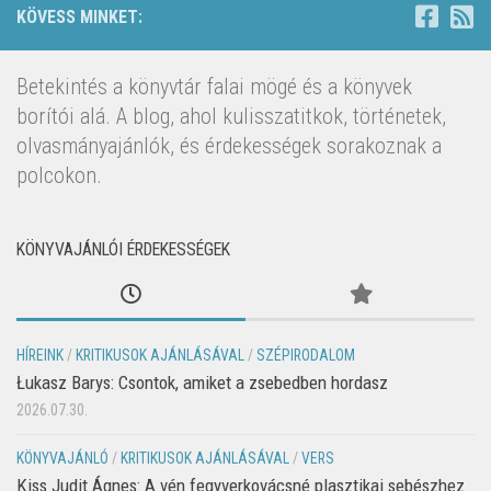
KÖVESS MINKET:
Betekintés a könyvtár falai mögé és a könyvek
borítói alá. A blog, ahol kulisszatitkok, történetek,
olvasmányajánlók, és érdekességek sorakoznak a
polcokon.
KÖNYVAJÁNLÓI ÉRDEKESSÉGEK
HÍREINK
/
KRITIKUSOK AJÁNLÁSÁVAL
/
SZÉPIRODALOM
Łukasz Barys: Csontok, amiket a zsebedben hordasz
2026.07.30.
KÖNYVAJÁNLÓ
/
KRITIKUSOK AJÁNLÁSÁVAL
/
VERS
Kiss Judit Ágnes: A vén fegyverkovácsné plasztikai sebészhez