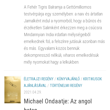
A Fehér Tigris Balramja a Gettómilliomos
testvérpárja egy személyben: a naiv és ártatlan
Jamalként indul a nyomorból, hogy a bűnös és
érzéketlen Salimként érkezzen meg a csúcsra.
Mindannyian India irdatlan mélységeiből
emelkednek föl, a felszínre jutásuk azonban más
és más. Egyvalami közös bennük:
dekompresszió nélküli, viharos emelkedésük
mély nyomokat hagy a lelkükben.
ÉLETRAJZI REGÉNY
/
KÖNYVAJÁNLÓ
/
KRITIKUSOK
AJÁNLÁSÁVAL
/
TÖRTÉNELMI REGÉNY
2021.04.29.
Michael Ondaatje: Az angol