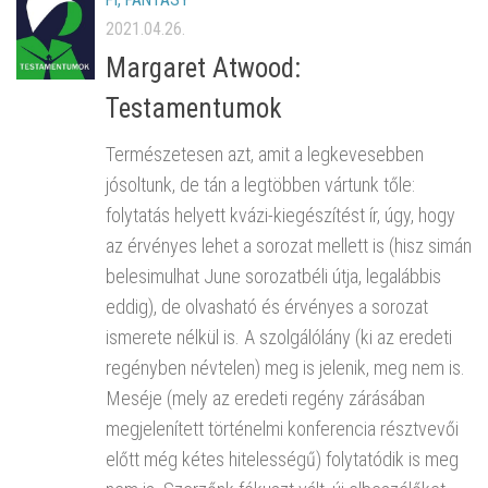
2021.04.26.
Margaret Atwood:
Testamentumok
Természetesen azt, amit a legkevesebben
jósoltunk, de tán a legtöbben vártunk tőle:
folytatás helyett kvázi-kiegészítést ír, úgy, hogy
az érvényes lehet a sorozat mellett is (hisz simán
belesimulhat June sorozatbéli útja, legalábbis
eddig), de olvasható és érvényes a sorozat
ismerete nélkül is. A szolgálólány (ki az eredeti
regényben névtelen) meg is jelenik, meg nem is.
Meséje (mely az eredeti regény zárásában
megjelenített történelmi konferencia résztvevői
előtt még kétes hitelességű) folytatódik is meg