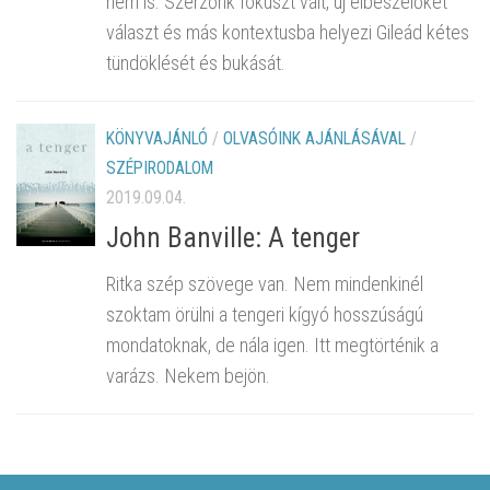
nem is. Szerzőnk fókuszt vált, új elbeszélőket
választ és más kontextusba helyezi Gileád kétes
tündöklését és bukását.
KÖNYVAJÁNLÓ
/
OLVASÓINK AJÁNLÁSÁVAL
/
SZÉPIRODALOM
2019.09.04.
John Banville: A ​tenger
Ritka szép szövege van. Nem mindenkinél
szoktam örülni a tengeri kígyó hosszúságú
mondatoknak, de nála igen. Itt megtörténik a
varázs. Nekem bejön.