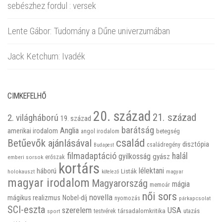
sebészhez fordul : versek
Lente Gábor: Tudomány a Dűne univerzumában
Jack Ketchum: Ivadék
CIMKEFELHŐ
20. század
21. század
2. világháború
19. század
barátság
Anglia
amerikai irodalom
betegség
angol irodalom
család
Betűevők ajánlásával
disztópia
családregény
Budapest
filmadaptáció
halál
gyilkosság
gyász
emberi sorsok
erőszak
kortárs
háború
lélektani
Listák
holokauszt
kötelező
magyar
magyar irodalom
Magyarország
mágia
memoár
női sors
novella
mágikus realizmus
Nobel-díj
nyomozás
párkapcsolat
SCI-eszta
szerelem
USA
társadalomkritika
utazás
sport
testvérek