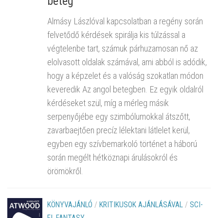
beteg
Almásy Lászlóval kapcsolatban a regény során
felvetődő kérdések spirálja kis túlzással a
végtelenbe tart, számuk párhuzamosan nő az
elolvasott oldalak számával, ami abból is adódik,
hogy a képzelet és a valóság szokatlan módon
keveredik Az angol betegben. Ez egyik oldalról
kérdéseket szül, míg a mérleg másik
serpenyőjébe egy szimbólumokkal átszőtt,
zavarbaejtően precíz lélektani látlelet kerül,
egyben egy szívbemarkoló történet a háború
során megélt hétköznapi árulásokról és
örömökről.
KÖNYVAJÁNLÓ
/
KRITIKUSOK AJÁNLÁSÁVAL
/
SCI-
FI, FANTASY