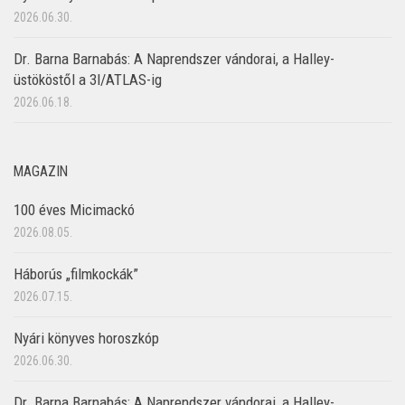
2026.06.30.
Dr. Barna Barnabás: A Naprendszer vándorai, a Halley-
üstököstől a 3I/ATLAS-ig
2026.06.18.
MAGAZIN
100 éves Micimackó
2026.08.05.
Háborús „filmkockák”
2026.07.15.
Nyári könyves horoszkóp
2026.06.30.
Dr. Barna Barnabás: A Naprendszer vándorai, a Halley-