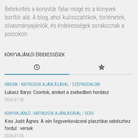
Betekintés a könyvtár falai mögé és a könyvek
borítói alá. A blog, ahol kulisszatitkok, történetek,
olvasmányajánlók, és érdekességek sorakoznak a
polcokon.
KÖNYVAJÁNLÓI ÉRDEKESSÉGEK
HÍREINK
/
KRITIKUSOK AJÁNLÁSÁVAL
/
SZÉPIRODALOM
Łukasz Barys: Csontok, amiket a zsebedben hordasz
2026.07.30.
KÖNYVAJÁNLÓ
/
KRITIKUSOK AJÁNLÁSÁVAL
/
VERS
Kiss Judit Ágnes: A vén fegyverkovácsné plasztikai sebészhez
fordul : versek
2026.07.30.