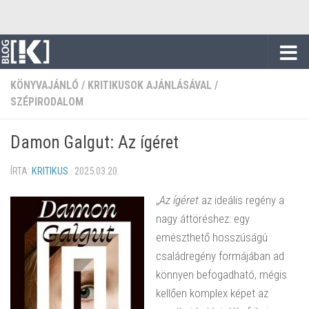
Skip to content
KÖNYVAJÁNLÓ
/
KRITIKUSOK AJÁNLÁSÁVAL
/
SZÉPIRODALOM
Damon Galgut: Az ígéret
ÍRTA:
KRITIKUS
·
2025.03.20.
„
Az ígéret
az ideális regény a
nagy áttöréshez: egy
emészthető hosszúságú
családregény formájában ad
könnyen befogadható, mégis
kellően komplex képet az