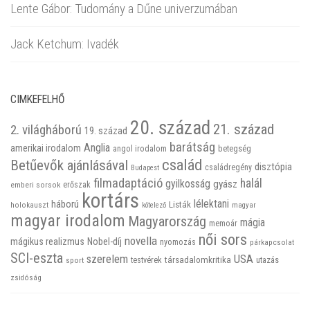
Lente Gábor: Tudomány a Dűne univerzumában
Jack Ketchum: Ivadék
CIMKEFELHŐ
20. század
21. század
2. világháború
19. század
barátság
Anglia
amerikai irodalom
betegség
angol irodalom
család
Betűevők ajánlásával
disztópia
családregény
Budapest
filmadaptáció
halál
gyilkosság
gyász
emberi sorsok
erőszak
kortárs
háború
lélektani
Listák
holokauszt
kötelező
magyar
magyar irodalom
Magyarország
mágia
memoár
női sors
novella
mágikus realizmus
Nobel-díj
nyomozás
párkapcsolat
SCI-eszta
szerelem
USA
társadalomkritika
utazás
sport
testvérek
zsidóság