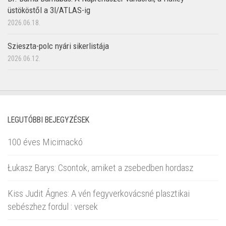
üstököstől a 3I/ATLAS-ig
2026.06.18.
Szieszta-polc nyári sikerlistája
2026.06.12.
LEGUTÓBBI BEJEGYZÉSEK
100 éves Micimackó
Łukasz Barys: Csontok, amiket a zsebedben hordasz
Kiss Judit Ágnes: A vén fegyverkovácsné plasztikai
sebészhez fordul : versek