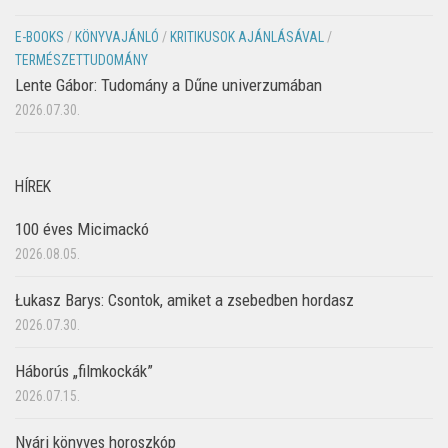
E-BOOKS
/
KÖNYVAJÁNLÓ
/
KRITIKUSOK AJÁNLÁSÁVAL
/
TERMÉSZETTUDOMÁNY
Lente Gábor: Tudomány a Dűne univerzumában
2026.07.30.
HÍREK
100 éves Micimackó
2026.08.05.
Łukasz Barys: Csontok, amiket a zsebedben hordasz
2026.07.30.
Háborús „filmkockák”
2026.07.15.
Nyári könyves horoszkóp