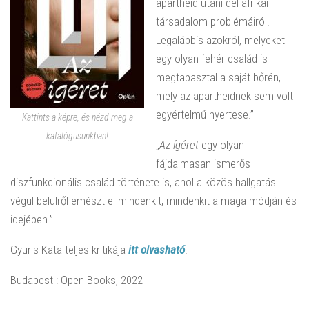
apartheid utáni dél-afrikai
társadalom problémáiról.
Legalábbis azokról, melyeket
egy olyan fehér család is
megtapasztal a saját bőrén,
mely az apartheidnek sem volt
egyértelmű nyertese.”
Kattints a képre, és nézd meg a
katalógusunkban!
„
Az ígéret
egy olyan
fájdalmasan ismerős
diszfunkcionális család története is, ahol a közös hallgatás
végül belülről emészt el mindenkit, mindenkit a maga módján és
idejében.”
Gyuris Kata teljes kritikája
itt olvasható
.
Budapest : Open Books, 2022