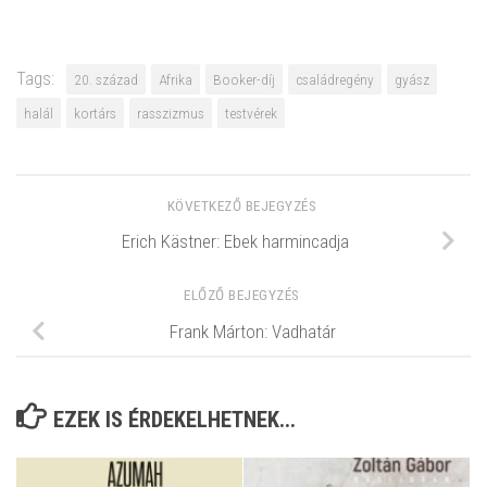
Tags:
20. század
Afrika
Booker-díj
családregény
gyász
halál
kortárs
rasszizmus
testvérek
KÖVETKEZŐ BEJEGYZÉS
Erich Kästner: Ebek harmincadja
ELŐZŐ BEJEGYZÉS
Frank Márton: Vadhatár
EZEK IS ÉRDEKELHETNEK...