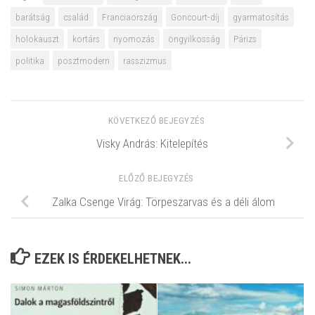
barátság
család
Franciaország
Goncourt-díj
gyarmatosítás
holokauszt
kortárs
nyomozás
öngyilkosság
Párizs
politika
posztmodern
rasszizmus
KÖVETKEZŐ BEJEGYZÉS
Visky András: Kitelepítés
ELŐZŐ BEJEGYZÉS
Zalka Csenge Virág: Törpeszarvas és a déli álom
EZEK IS ÉRDEKELHETNEK...