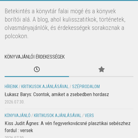
Betekintés a könyvtár falai mögé és a könyvek
borítói alá. A blog, ahol kulisszatitkok, történetek,
olvasmányajánlók, és érdekességek sorakoznak a
polcokon.
KÖNYVAJÁNLÓI ÉRDEKESSÉGEK
HÍREINK
/
KRITIKUSOK AJÁNLÁSÁVAL
/
SZÉPIRODALOM
Łukasz Barys: Csontok, amiket a zsebedben hordasz
2026.07.30.
KÖNYVAJÁNLÓ
/
KRITIKUSOK AJÁNLÁSÁVAL
/
VERS
Kiss Judit Ágnes: A vén fegyverkovácsné plasztikai sebészhez
fordul : versek