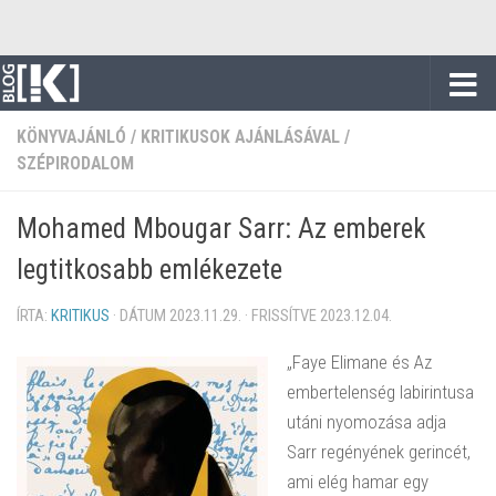
Skip to content
KÖNYVAJÁNLÓ
/
KRITIKUSOK AJÁNLÁSÁVAL
/
SZÉPIRODALOM
Mohamed Mbougar Sarr: Az emberek
legtitkosabb emlékezete
ÍRTA:
KRITIKUS
· DÁTUM
2023.11.29.
· FRISSÍTVE
2023.12.04.
„Faye Elimane és Az
embertelenség labirintusa
utáni nyomozása adja
Sarr regényének gerincét,
ami elég hamar egy