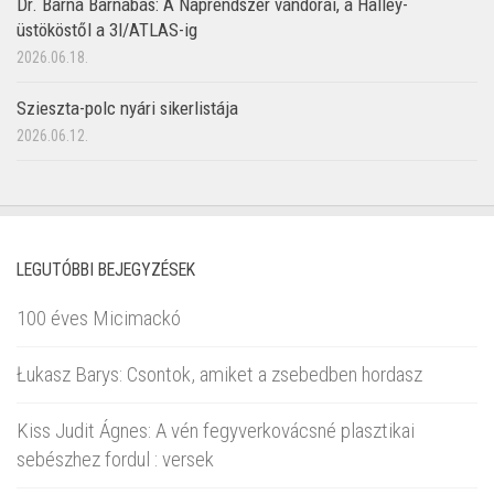
Dr. Barna Barnabás: A Naprendszer vándorai, a Halley-
üstököstől a 3I/ATLAS-ig
2026.06.18.
Szieszta-polc nyári sikerlistája
2026.06.12.
LEGUTÓBBI BEJEGYZÉSEK
100 éves Micimackó
Łukasz Barys: Csontok, amiket a zsebedben hordasz
Kiss Judit Ágnes: A vén fegyverkovácsné plasztikai
sebészhez fordul : versek