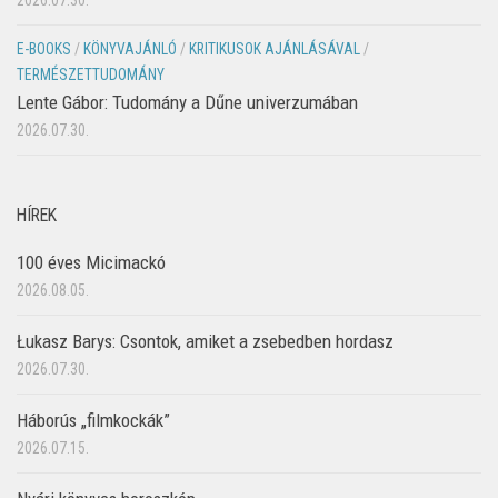
2026.07.30.
E-BOOKS
/
KÖNYVAJÁNLÓ
/
KRITIKUSOK AJÁNLÁSÁVAL
/
TERMÉSZETTUDOMÁNY
Lente Gábor: Tudomány a Dűne univerzumában
2026.07.30.
HÍREK
100 éves Micimackó
2026.08.05.
Łukasz Barys: Csontok, amiket a zsebedben hordasz
2026.07.30.
Háborús „filmkockák”
2026.07.15.