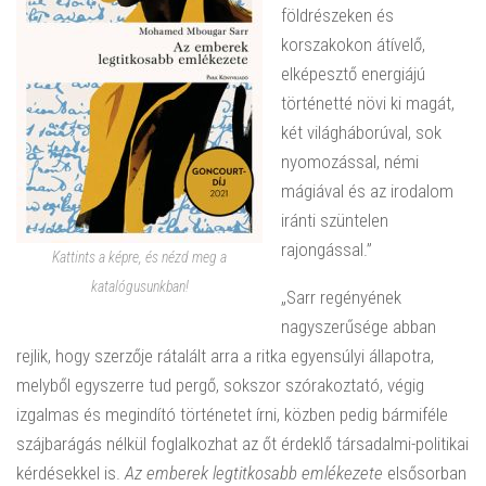
földrészeken és
korszakokon átívelő,
elképesztő energiájú
történetté növi ki magát,
két világháborúval, sok
nyomozással, némi
mágiával és az irodalom
iránti szüntelen
rajongással.”
Kattints a képre, és nézd meg a
katalógusunkban!
„Sarr regényének
nagyszerűsége abban
rejlik, hogy szerzője rátalált arra a ritka egyensúlyi állapotra,
melyből egyszerre tud pergő, sokszor szórakoztató, végig
izgalmas és megindító történetet írni, közben pedig bármiféle
szájbarágás nélkül foglalkozhat az őt érdeklő társadalmi-politikai
kérdésekkel is.
Az emberek legtitkosabb emlékezete
elsősorban