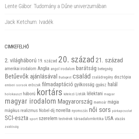
Lente Gábor: Tudomány a Dűne univerzumában
Jack Ketchum: Ivadék
CIMKEFELHŐ
20. század
21. század
2. világháború
19. század
barátság
Anglia
amerikai irodalom
betegség
angol irodalom
család
Betűevők ajánlásával
disztópia
családregény
Budapest
filmadaptáció
halál
gyilkosság
gyász
emberi sorsok
erőszak
kortárs
háború
lélektani
Listák
holokauszt
kötelező
magyar
magyar irodalom
Magyarország
mágia
memoár
női sors
novella
mágikus realizmus
Nobel-díj
nyomozás
párkapcsolat
SCI-eszta
szerelem
USA
társadalomkritika
utazás
sport
testvérek
zsidóság