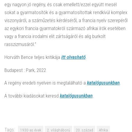
egy nagyon jó regény, és csak emellett/ezzel együtt mesél
sokat a gyarmatosítók és a gyarmatosítottak rendkívül komplex
viszonyáról, a száműzetés kérdéséről, a francia nyelv szerepéről
az egykori francia gyarmatokról származó afrikai írók esetében
vagy a francia irodalmi elit zártságáról és alig burkolt
rasszizmusáról.”
Horváth Bence teljes kritikája
itt olvasható
.
Budapest : Park, 2022
A regény eredeti nyelven is megtalálható a
katalógusunkban
.
A további kiadásokat keresd
katalógusunkban
.
Tags:
1930-as évek
2. világháború
20. század
Afrika