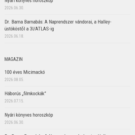
Nyári könyves horoszkóp
2026.06.30.
Dr. Barna Barnabás: A Naprendszer vándorai, a Halley-
üstököstől a 3I/ATLAS-ig
2026.06.18.
MAGAZIN
100 éves Micimackó
2026.08.05.
Háborús „filmkockák”
2026.07.15.
Nyári könyves horoszkóp
2026.06.30.