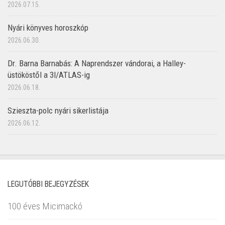
2026.07.15.
Nyári könyves horoszkóp
2026.06.30.
Dr. Barna Barnabás: A Naprendszer vándorai, a Halley-
üstököstől a 3I/ATLAS-ig
2026.06.18.
Szieszta-polc nyári sikerlistája
2026.06.12.
LEGUTÓBBI BEJEGYZÉSEK
100 éves Micimackó