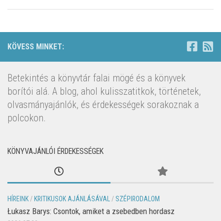
KÖVESS MINKET:
Betekintés a könyvtár falai mögé és a könyvek
borítói alá. A blog, ahol kulisszatitkok, történetek,
olvasmányajánlók, és érdekességek sorakoznak a
polcokon.
KÖNYVAJÁNLÓI ÉRDEKESSÉGEK
HÍREINK
/
KRITIKUSOK AJÁNLÁSÁVAL
/
SZÉPIRODALOM
Łukasz Barys: Csontok, amiket a zsebedben hordasz