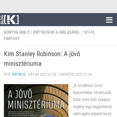
Skip to content
KÖNYVAJÁNLÓ
/
KRITIKUSOK AJÁNLÁSÁVAL
/
SCI-FI,
FANTASY
Kim Stanley Robinson: A jövő
minisztériuma
ÍRTA:
KRITIKUS
· DÁTUM
2023.07.24.
· FRISSÍTVE
2023.07.24.
„A rendkívül rövid
fejezetekbe strukturált,
több mint 600 oldalas
regény egy kegyetlenül
valósághű képpel kezd.