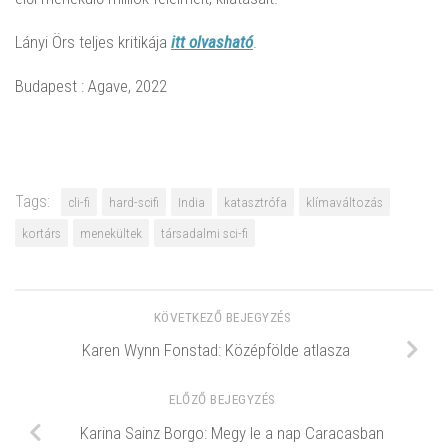
Lányi Örs teljes kritikája
itt olvasható
.
Budapest : Agave, 2022
Tags:
cli-fi
hard-scifi
India
katasztrófa
klímaváltozás
kortárs
menekültek
társadalmi sci-fi
KÖVETKEZŐ BEJEGYZÉS
Karen Wynn Fonstad: Középfölde atlasza
ELŐZŐ BEJEGYZÉS
Karina Sainz Borgo: Megy le a nap Caracasban