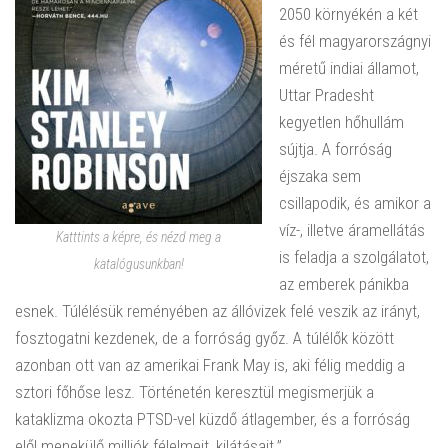
2050 környékén a két
és fél magyarországnyi
méretű indiai államot,
Uttar Pradesht
kegyetlen hőhullám
sújtja. A forróság
éjszaka sem
csillapodik, és amikor a
víz-, illetve áramellátás
Katttints a képre, és nézd meg a
is feladja a szolgálatot,
katalógusunkban!
az emberek pánikba
esnek. Túlélésük reményében az állóvizek felé veszik az irányt,
fosztogatni kezdenek, de a forróság győz. A túlélők között
azonban ott van az amerikai Frank May is, aki félig meddig a
sztori főhőse lesz. Történetén keresztül megismerjük a
kataklizma okozta PTSD-vel küzdő átlagember, és a forróság
elől menekülő milliók félelmeit, kilátásait.”