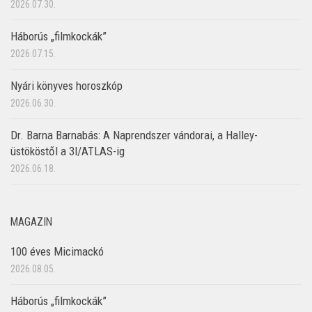
2026.07.30.
Háborús „filmkockák”
2026.07.15.
Nyári könyves horoszkóp
2026.06.30.
Dr. Barna Barnabás: A Naprendszer vándorai, a Halley-
üstököstől a 3I/ATLAS-ig
2026.06.18.
MAGAZIN
100 éves Micimackó
2026.08.05.
Háborús „filmkockák”