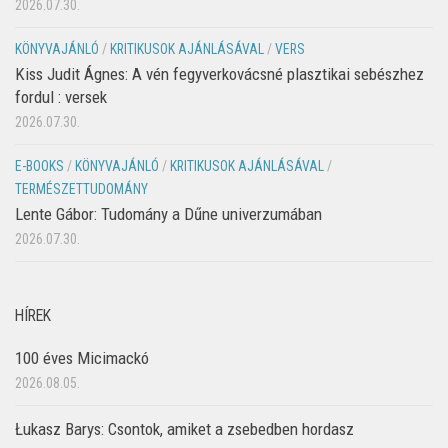
2026.07.30.
KÖNYVAJÁNLÓ
/
KRITIKUSOK AJÁNLÁSÁVAL
/
VERS
Kiss Judit Ágnes: A vén fegyverkovácsné plasztikai sebészhez
fordul : versek
2026.07.30.
E-BOOKS
/
KÖNYVAJÁNLÓ
/
KRITIKUSOK AJÁNLÁSÁVAL
/
TERMÉSZETTUDOMÁNY
Lente Gábor: Tudomány a Dűne univerzumában
2026.07.30.
HÍREK
100 éves Micimackó
2026.08.05.
Łukasz Barys: Csontok, amiket a zsebedben hordasz