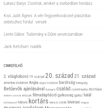
Łukasz Barys: Csontok, amiket a zsebedben hordasz
Kiss Judit Ágnes: A vén fegyverkovácsné plasztikai
sebészhez fordul : versek
Lente Gábor: Tudomány a Dűne univerzumában
Jack Ketchum: Ivadék
CIMKEFELHŐ
20. század
21. század
2. világháború
19. század
barátság
Anglia
amerikai irodalom
betegség
angol irodalom
család
Betűevők ajánlásával
disztópia
családregény
Budapest
filmadaptáció
halál
gyilkosság
gyász
emberi sorsok
erőszak
kortárs
háború
lélektani
Listák
holokauszt
kötelező
magyar
magyar irodalom