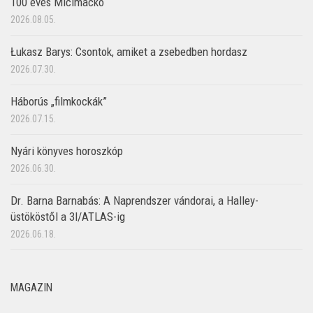
100 éves Micimackó
2026.08.05.
Łukasz Barys: Csontok, amiket a zsebedben hordasz
2026.07.30.
Háborús „filmkockák”
2026.07.15.
Nyári könyves horoszkóp
2026.06.30.
Dr. Barna Barnabás: A Naprendszer vándorai, a Halley-
üstököstől a 3I/ATLAS-ig
2026.06.18.
MAGAZIN