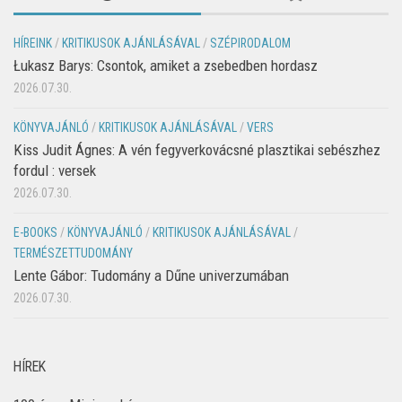
HÍREINK
/
KRITIKUSOK AJÁNLÁSÁVAL
/
SZÉPIRODALOM
Łukasz Barys: Csontok, amiket a zsebedben hordasz
2026.07.30.
KÖNYVAJÁNLÓ
/
KRITIKUSOK AJÁNLÁSÁVAL
/
VERS
Kiss Judit Ágnes: A vén fegyverkovácsné plasztikai sebészhez
fordul : versek
2026.07.30.
E-BOOKS
/
KÖNYVAJÁNLÓ
/
KRITIKUSOK AJÁNLÁSÁVAL
/
TERMÉSZETTUDOMÁNY
Lente Gábor: Tudomány a Dűne univerzumában
2026.07.30.
HÍREK