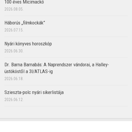
100 éves Micimackó
2026.08.05.
Háborús „filmkockák”
2026.07.15.
Nyári könyves horoszkóp
2026.06.30.
Dr. Barna Barnabás: A Naprendszer vándorai, a Halley-
üstököstől a 3I/ATLAS-ig
2026.06.18.
Szieszta-polc nyári sikerlistája
2026.06.12.