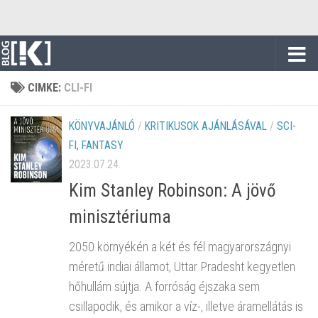
Skip to content
CIMKE:
CLI-FI
KÖNYVAJÁNLÓ
/
KRITIKUSOK AJÁNLÁSÁVAL
/
SCI-
FI, FANTASY
2023.07.24.
Kim Stanley Robinson: A jövő
minisztériuma
2050 környékén a két és fél magyarországnyi
méretű indiai államot, Uttar Pradesht kegyetlen
hőhullám sújtja. A forróság éjszaka sem
csillapodik, és amikor a víz-, illetve áramellátás is