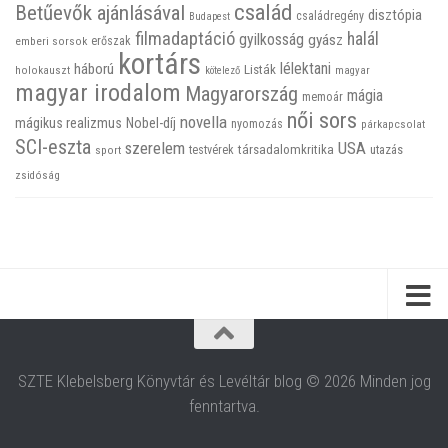
család
Betűevők ajánlásával
disztópia
családregény
Budapest
filmadaptáció
halál
gyilkosság
gyász
emberi sorsok
erőszak
kortárs
háború
lélektani
Listák
holokauszt
kötelező
magyar
magyar irodalom
Magyarország
mágia
memoár
női sors
novella
mágikus realizmus
Nobel-díj
nyomozás
párkapcsolat
SCI-eszta
szerelem
USA
társadalomkritika
utazás
sport
testvérek
zsidóság
SZTE Klebelsberg Könyvtár és Levéltár blog © 2026 Minden jog
fenntartva.