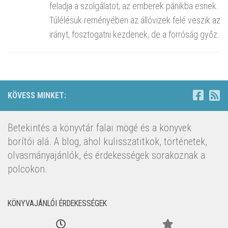
feladja a szolgálatot, az emberek pánikba esnek.
Túlélésük reményében az állóvizek felé veszik az
irányt, fosztogatni kezdenek, de a forróság győz.
KÖVESS MINKET:
Betekintés a könyvtár falai mögé és a könyvek
borítói alá. A blog, ahol kulisszatitkok, történetek,
olvasmányajánlók, és érdekességek sorakoznak a
polcokon.
KÖNYVAJÁNLÓI ÉRDEKESSÉGEK