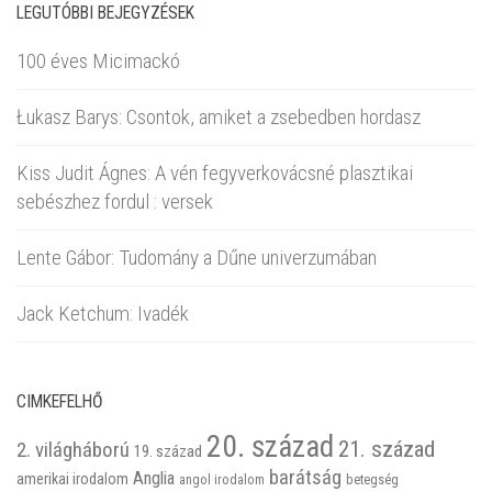
LEGUTÓBBI BEJEGYZÉSEK
100 éves Micimackó
Łukasz Barys: Csontok, amiket a zsebedben hordasz
Kiss Judit Ágnes: A vén fegyverkovácsné plasztikai
sebészhez fordul : versek
Lente Gábor: Tudomány a Dűne univerzumában
Jack Ketchum: Ivadék
CIMKEFELHŐ
20. század
21. század
2. világháború
19. század
barátság
Anglia
amerikai irodalom
betegség
angol irodalom