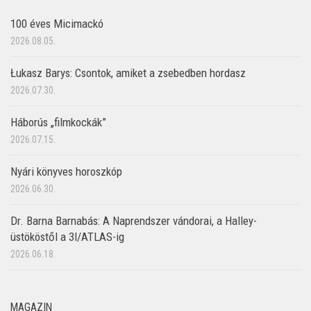
100 éves Micimackó
2026.08.05.
Łukasz Barys: Csontok, amiket a zsebedben hordasz
2026.07.30.
Háborús „filmkockák”
2026.07.15.
Nyári könyves horoszkóp
2026.06.30.
Dr. Barna Barnabás: A Naprendszer vándorai, a Halley-
üstököstől a 3I/ATLAS-ig
2026.06.18.
MAGAZIN