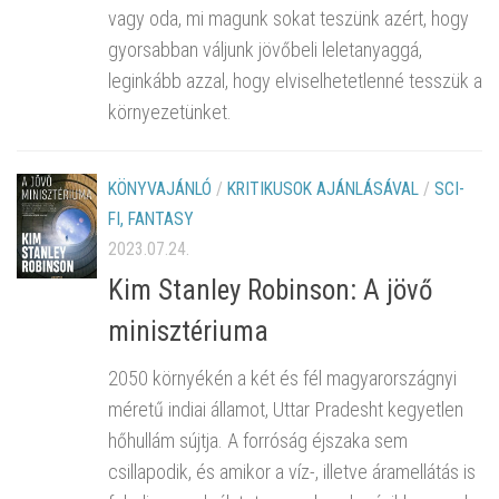
vagy oda, mi magunk sokat teszünk azért, hogy
gyorsabban váljunk jövőbeli leletanyaggá,
leginkább azzal, hogy elviselhetetlenné tesszük a
környezetünket.
KÖNYVAJÁNLÓ
/
KRITIKUSOK AJÁNLÁSÁVAL
/
SCI-
FI, FANTASY
2023.07.24.
Kim Stanley Robinson: A jövő
minisztériuma
2050 környékén a két és fél magyarországnyi
méretű indiai államot, Uttar Pradesht kegyetlen
hőhullám sújtja. A forróság éjszaka sem
csillapodik, és amikor a víz-, illetve áramellátás is