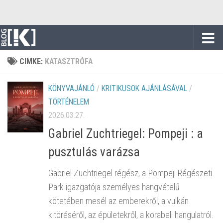
Skip to content
CIMKE:
KATASZTRÓFA
KÖNYVAJÁNLÓ
/
KRITIKUSOK AJÁNLÁSÁVAL
/
TÖRTÉNELEM
2026.03.27.
Gabriel Zuchtriegel: Pompeji : a
pusztulás varázsa
Gabriel Zuchtriegel régész, a Pompeji Régészeti
Park igazgatója személyes hangvételű
kötetében mesél az emberekről, a vulkán
kitöréséről, az épületekről, a korabeli hangulatról.