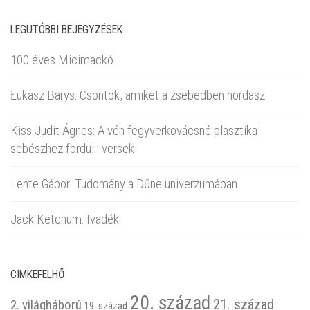
LEGUTÓBBI BEJEGYZÉSEK
100 éves Micimackó
Łukasz Barys: Csontok, amiket a zsebedben hordasz
Kiss Judit Ágnes: A vén fegyverkovácsné plasztikai
sebészhez fordul : versek
Lente Gábor: Tudomány a Dűne univerzumában
Jack Ketchum: Ivadék
CIMKEFELHŐ
20. század
21. század
2. világháború
19. század