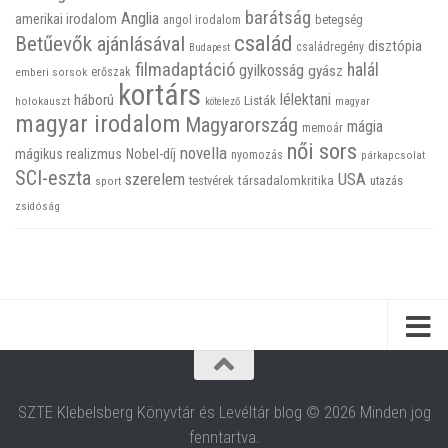
barátság
Anglia
amerikai irodalom
betegség
angol irodalom
család
Betűevők ajánlásával
disztópia
családregény
Budapest
filmadaptáció
halál
gyilkosság
gyász
emberi sorsok
erőszak
kortárs
háború
lélektani
Listák
holokauszt
kötelező
magyar
magyar irodalom
Magyarország
mágia
memoár
női sors
novella
mágikus realizmus
Nobel-díj
nyomozás
párkapcsolat
SCI-eszta
szerelem
USA
társadalomkritika
utazás
sport
testvérek
zsidóság
SZTE Klebelsberg Könyvtár és Levéltár blog © 2026 Minden jog
fenntartva.