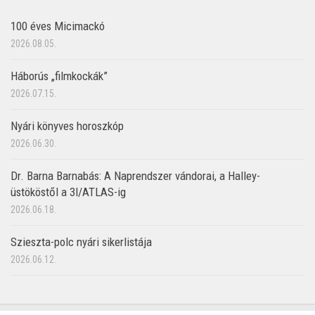
100 éves Micimackó
2026.08.05.
Háborús „filmkockák”
2026.07.15.
Nyári könyves horoszkóp
2026.06.30.
Dr. Barna Barnabás: A Naprendszer vándorai, a Halley-
üstököstől a 3I/ATLAS-ig
2026.06.18.
Szieszta-polc nyári sikerlistája
2026.06.12.