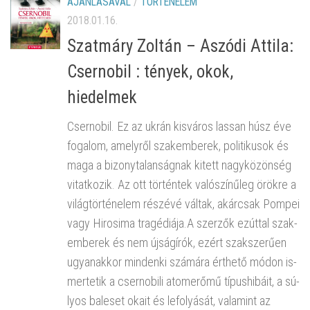
AJÁNLÁSÁVAL
/
TÖRTÉNELEM
2018.01.16.
Szatmáry Zoltán – Aszódi Attila:
Csernobil : tények, okok,
hiedelmek
Cser­no­bil. Ez az ukrán kis­vá­ros las­san húsz éve
fo­ga­lom, amely­ről szak­em­be­rek, po­li­ti­ku­sok és
maga a bi­zony­ta­lan­ság­nak ki­tett nagy­kö­zön­ség
vi­tat­ko­zik. Az ott tör­tén­tek va­ló­szí­nű­leg örök­re a
vi­lág­tör­té­ne­lem ré­szé­vé vál­tak, akár­csak Pom­pei
vagy Hi­ro­si­ma tra­gé­di­á­ja.A szer­zők ez­út­tal szak­
em­be­rek és nem új­ság­írók, ezért szak­sze­rű­en
ugyan­ak­kor min­den­ki szá­má­ra ért­he­tő módon is­
mer­te­tik a cser­no­bi­li atom­erő­mű tí­pus­hi­bá­it, a sú­
lyos bal­eset okait és le­fo­lyá­sát, va­la­mint az