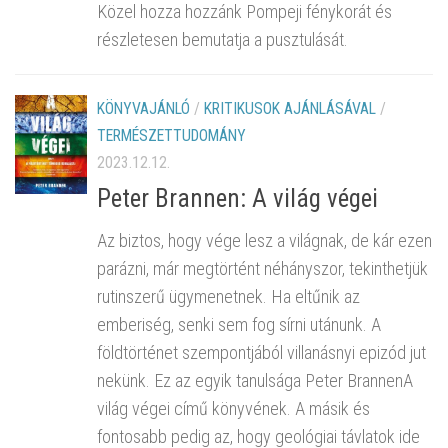
Közel hozza hozzánk Pompeji fénykorát és
részletesen bemutatja a pusztulását.
KÖNYVAJÁNLÓ
/
KRITIKUSOK AJÁNLÁSÁVAL
/
TERMÉSZETTUDOMÁNY
2023.12.12.
Peter Brannen: A világ végei
Az biztos, hogy vége lesz a világnak, de kár ezen
parázni, már megtörtént néhányszor, tekinthetjük
rutinszerű ügymenetnek. Ha eltűnik az
emberiség, senki sem fog sírni utánunk. A
földtörténet szempontjából villanásnyi epizód jut
nekünk. Ez az egyik tanulsága Peter BrannenA
világ végei című könyvének. A másik és
fontosabb pedig az, hogy geológiai távlatok ide