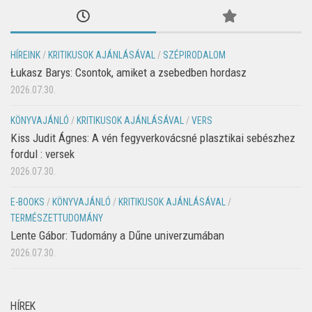
HÍREINK
/
KRITIKUSOK AJÁNLÁSÁVAL
/
SZÉPIRODALOM
Łukasz Barys: Csontok, amiket a zsebedben hordasz
2026.07.30.
KÖNYVAJÁNLÓ
/
KRITIKUSOK AJÁNLÁSÁVAL
/
VERS
Kiss Judit Ágnes: A vén fegyverkovácsné plasztikai sebészhez
fordul : versek
2026.07.30.
E-BOOKS
/
KÖNYVAJÁNLÓ
/
KRITIKUSOK AJÁNLÁSÁVAL
/
TERMÉSZETTUDOMÁNY
Lente Gábor: Tudomány a Dűne univerzumában
2026.07.30.
HÍREK