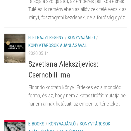
feladja a szolgálatot, az emberek pánikba esnek.
Túlélésük reményében az állóvizek felé veszik az
irányt, fosztogatni kezdenek, de a forróság győz.
ÉLETRAJZI REGÉNY
/
KÖNYVAJÁNLÓ
/
KÖNYVTÁROSOK AJÁNLÁSÁVAL
2020.05.14.
Szvetlana Alekszijevics:
Csernobili ima
Elgondolkodtató könyv. Érdekes ez a monológ
forma, és az, hogy nem a katasztrófát mutatja be,
hanem annak hatásait, az emberi történeteket.
E-BOOKS
/
KÖNYVAJÁNLÓ
/
KÖNYVTÁROSOK