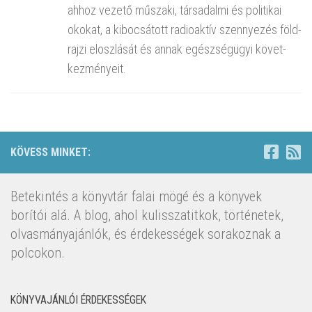
ahhoz ve­ze­tő mű­sza­ki, tár­sa­dal­mi és po­li­ti­kai
oko­kat, a ki­bo­csá­tott ra­dio­ak­tív szennye­zés föld­
raj­zi el­osz­lá­sát és annak egész­ség­ügyi kö­vet­
kez­mé­nye­it.
KÖVESS MINKET:
Betekintés a könyvtár falai mögé és a könyvek
borítói alá. A blog, ahol kulisszatitkok, történetek,
olvasmányajánlók, és érdekességek sorakoznak a
polcokon.
KÖNYVAJÁNLÓI ÉRDEKESSÉGEK