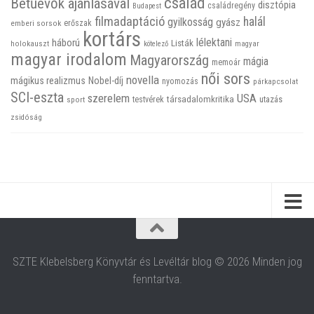
család
Betűevők ajánlásával
disztópia
családregény
Budapest
filmadaptáció
halál
gyilkosság
gyász
emberi sorsok
erőszak
kortárs
háború
lélektani
Listák
holokauszt
kötelező
magyar
magyar irodalom
Magyarország
mágia
memoár
női sors
novella
mágikus realizmus
Nobel-díj
nyomozás
párkapcsolat
SCI-eszta
szerelem
USA
társadalomkritika
utazás
sport
testvérek
zsidóság
SZTE Klebelsberg Könyvtár és Levéltár blog © 2026 Minden jog
fenntartva.