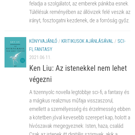
feladja a szolgálatot, az emberek pánikba esnek.
Túlélésük reményében az állóvizek felé veszik az
irányt, fosztogatni kezdenek, de a forróság győz.
KÖNYVAJÁNLÓ
/
KRITIKUSOK AJÁNLÁSÁVAL
/
SCI-
FI, FANTASY
2021.06.11.
Ken Liu: Az istenekkel nem lehet
végezni
A tizennyolc novella legtöbbje sci-fi, a fantasy és
a mágikus realizmus műfaja visszaszorul,
emellett a személyesség és érzelmesség ebben
a kötetben jóval kevesebb szerepet kap, holott a
hívószavak megegyeznek: Isten, haza, család.
Csak az istenek itt digitális szörnyek, akik a