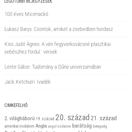
LEGUTÓBBI BEJEGYZÉSEK
100 éves Micimackó
Łukasz Barys: Csontok, amiket a zsebedben hordasz
Kiss Judit Ágnes: A vén fegyverkovácsné plasztikai
sebészhez fordul : versek
Lente Gábor: Tudomány a Dűne univerzumában
Jack Ketchum: Ivadék
CIMKEFELHŐ
20. század
21. század
2. világháború
19. század
barátság
Anglia
amerikai irodalom
betegség
angol irodalom