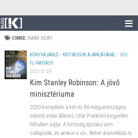
Skip to content
CIMKE:
HARD-SCIFI
KÖNYVAJÁNLÓ
/
KRITIKUSOK AJÁNLÁSÁVAL
/
SCI-
FI, FANTASY
2023.07.24.
Kim Stanley Robinson: A jövő
minisztériuma
2050 környékén a két és fél magyarországnyi
méretű indiai államot, Uttar Pradesht kegyetlen
hőhullám sújtja. A forróság éjszaka sem
csillapodik, és amikor a víz-, illetve áramellátás is