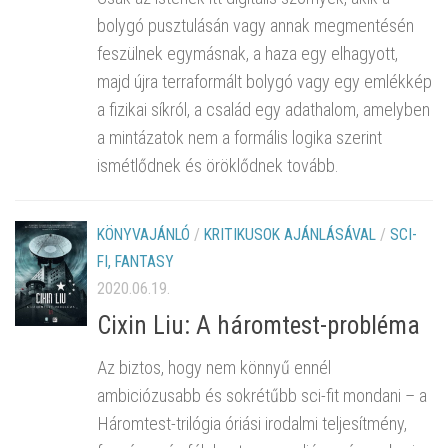
bolygó pusztulásán vagy annak megmentésén
feszülnek egymásnak, a haza egy elhagyott,
majd újra terraformált bolygó vagy egy emlékkép
a fizikai síkról, a család egy adathalom, amelyben
a mintázatok nem a formális logika szerint
ismétlődnek és öröklődnek tovább.
KÖNYVAJÁNLÓ
/
KRITIKUSOK AJÁNLÁSÁVAL
/
SCI-
FI, FANTASY
2020.06.19.
Cixin Liu: A háromtest-probléma
Az biztos, hogy nem könnyű ennél
ambiciózusabb és sokrétűbb sci-fit mondani – a
Háromtest-trilógia óriási irodalmi teljesítmény,