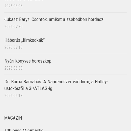
2026.08.05.
Łukasz Barys: Csontok, amiket a zsebedben hordasz
2026.07.30.
Háborús „filmkockák”
2026.07.15.
Nyári könyves horoszkóp
2026.06.30.
Dr. Barna Barnabás: A Naprendszer vándorai, a Halley-
üstököstől a 3I/ATLAS-ig
2026.06.18.
MAGAZIN
100 éves Micimackó