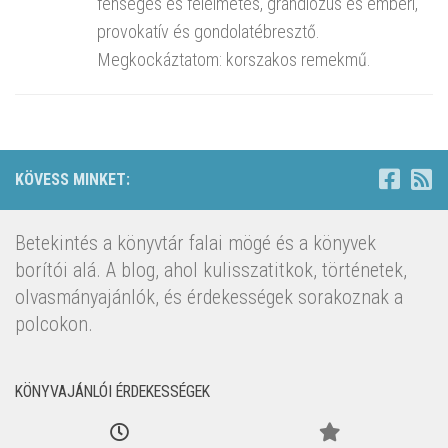
fenséges és félelmetes, grandiózus és emberi,
provokatív és gondolatébresztő.
Megkockáztatom: korszakos remekmű.
KÖVESS MINKET:
Betekintés a könyvtár falai mögé és a könyvek
borítói alá. A blog, ahol kulisszatitkok, történetek,
olvasmányajánlók, és érdekességek sorakoznak a
polcokon.
KÖNYVAJÁNLÓI ÉRDEKESSÉGEK