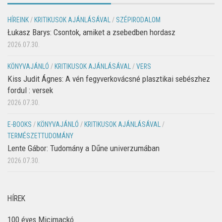
HÍREINK
/
KRITIKUSOK AJÁNLÁSÁVAL
/
SZÉPIRODALOM
Łukasz Barys: Csontok, amiket a zsebedben hordasz
2026.07.30.
KÖNYVAJÁNLÓ
/
KRITIKUSOK AJÁNLÁSÁVAL
/
VERS
Kiss Judit Ágnes: A vén fegyverkovácsné plasztikai sebészhez
fordul : versek
2026.07.30.
E-BOOKS
/
KÖNYVAJÁNLÓ
/
KRITIKUSOK AJÁNLÁSÁVAL
/
TERMÉSZETTUDOMÁNY
Lente Gábor: Tudomány a Dűne univerzumában
2026.07.30.
HÍREK
100 éves Micimackó