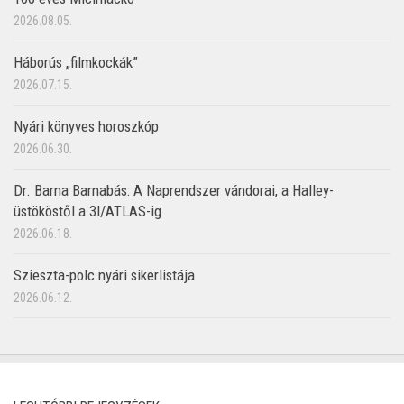
2026.08.05.
Háborús „filmkockák”
2026.07.15.
Nyári könyves horoszkóp
2026.06.30.
Dr. Barna Barnabás: A Naprendszer vándorai, a Halley-
üstököstől a 3I/ATLAS-ig
2026.06.18.
Szieszta-polc nyári sikerlistája
2026.06.12.