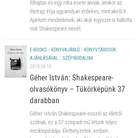
főhajtás és egy ritka esete annak, amikor az
életrajz írója ugyanolyan érdekes, mint akiről ír.
Ajánlom mindenkinek, aki akár egyszer is hallotta
már Shakespeare nevét.
E-BOOKS
/
KÖNYVAJÁNLÓ
/
KÖNYVTÁROSOK
AJÁNLÁSÁVAL
/
SZÉPIRODALOM
2018.04.10.
Géher István: Shakespeare-
olvasókönyv – Tükörképünk 37
darabban
Géher István Shakespeare-esszéi az életről
szólnak, ez a 37 színpadi mű létünk teljes
enciklopédiája. Élethelyzetek, emberi