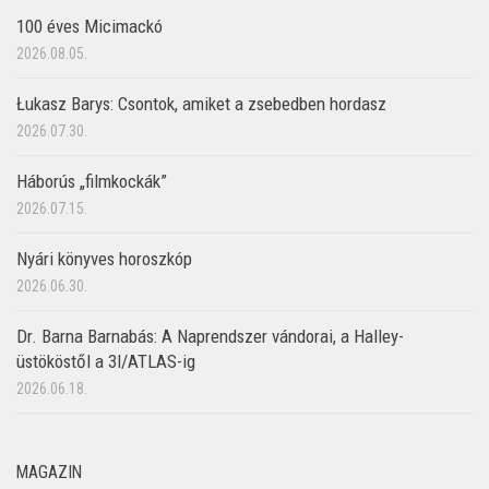
100 éves Micimackó
2026.08.05.
Łukasz Barys: Csontok, amiket a zsebedben hordasz
2026.07.30.
Háborús „filmkockák”
2026.07.15.
Nyári könyves horoszkóp
2026.06.30.
Dr. Barna Barnabás: A Naprendszer vándorai, a Halley-
üstököstől a 3I/ATLAS-ig
2026.06.18.
MAGAZIN