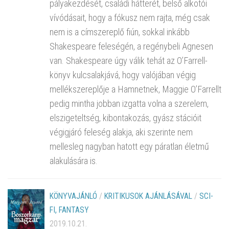
pályakezdését, családi hátterét, belső alkotói
vívódásait, hogy a fókusz nem rajta, még csak
nem is a címszereplő fiún, sokkal inkább
Shakespeare feleségén, a regénybeli Agnesen
van. Shakespeare úgy válik tehát az O’Farrell-
könyv kulcsalakjává, hogy valójában végig
mellékszereplője a Hamnetnek, Maggie O’Farrellt
pedig mintha jobban izgatta volna a szerelem,
elszigeteltség, kibontakozás, gyász stációit
végigjáró feleség alakja, aki szerinte nem
mellesleg nagyban hatott egy páratlan életmű
alakulására is.
KÖNYVAJÁNLÓ
/
KRITIKUSOK AJÁNLÁSÁVAL
/
SCI-
FI, FANTASY
2019.10.21.