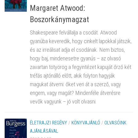
Margaret Atwood:
Boszorkánymagzat
Shakespeare felvállalja a csodát. Atwood
gyanúba keveredik, hogy cinkelt lapokkal játszik,
és az irreálisat adja el csodának. Nem biztos,
hogy baj, mindenesetre gyanús – az olvasó
zavartan tötyörög a fegyintézet kapuját őrző két
tréfás ajtónálló előtt, akik folyton hagyják
magukat átverni: őket veri át a szerző, vagy
engem, vagy magát? Mindenféle átverésre
vevők vagyunk – jó volt olvasni.
ÉLETRAJZI REGÉNY
/
KÖNYVAJÁNLÓ
/
OLVASÓINK
AJÁNLÁSÁVAL