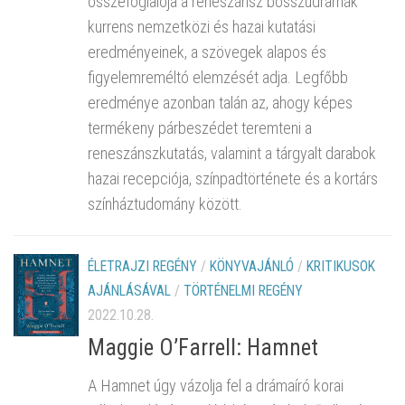
összefoglalója a reneszánsz bosszúdrámák
kurrens nemzetközi és hazai kutatási
eredményeinek, a szövegek alapos és
figyelemreméltó elemzését adja. Legfőbb
eredménye azonban talán az, ahogy képes
termékeny párbeszédet teremteni a
reneszánszkutatás, valamint a tárgyalt darabok
hazai recepciója, színpadtörténete és a kortárs
színháztudomány között.
ÉLETRAJZI REGÉNY
/
KÖNYVAJÁNLÓ
/
KRITIKUSOK
AJÁNLÁSÁVAL
/
TÖRTÉNELMI REGÉNY
2022.10.28.
Maggie O’Farrell: Hamnet
A Hamnet úgy vázolja fel a drámaíró korai