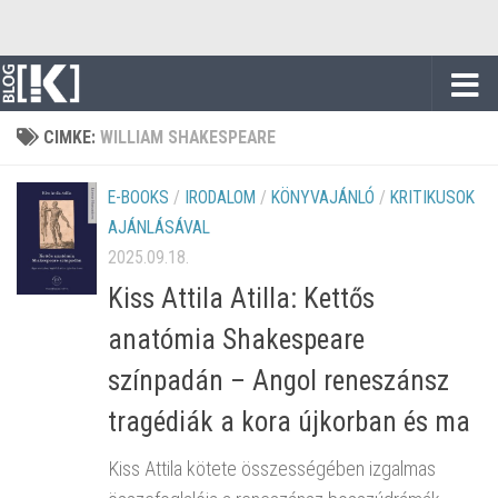
Skip to content
CIMKE:
WILLIAM SHAKESPEARE
E-BOOKS
/
IRODALOM
/
KÖNYVAJÁNLÓ
/
KRITIKUSOK
AJÁNLÁSÁVAL
2025.09.18.
Kiss Attila Atilla: Kettős
anatómia Shakespeare
színpadán – Angol reneszánsz
tragédiák a kora újkorban és ma
Kiss Attila kötete összességében izgalmas