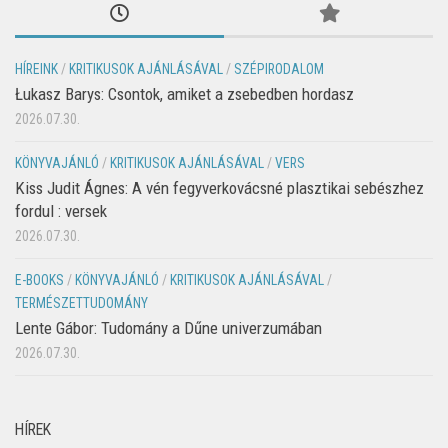
HÍREINK
/
KRITIKUSOK AJÁNLÁSÁVAL
/
SZÉPIRODALOM
Łukasz Barys: Csontok, amiket a zsebedben hordasz
2026.07.30.
KÖNYVAJÁNLÓ
/
KRITIKUSOK AJÁNLÁSÁVAL
/
VERS
Kiss Judit Ágnes: A vén fegyverkovácsné plasztikai sebészhez
fordul : versek
2026.07.30.
E-BOOKS
/
KÖNYVAJÁNLÓ
/
KRITIKUSOK AJÁNLÁSÁVAL
/
TERMÉSZETTUDOMÁNY
Lente Gábor: Tudomány a Dűne univerzumában
2026.07.30.
HÍREK