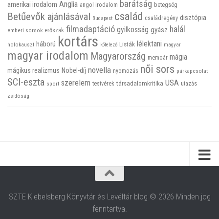
barátság
Anglia
amerikai irodalom
betegség
angol irodalom
család
Betűevők ajánlásával
disztópia
családregény
Budapest
filmadaptáció
halál
gyilkosság
gyász
emberi sorsok
erőszak
kortárs
háború
lélektani
Listák
holokauszt
kötelező
magyar
magyar irodalom
Magyarország
mágia
memoár
női sors
novella
mágikus realizmus
Nobel-díj
nyomozás
párkapcsolat
SCI-eszta
szerelem
USA
társadalomkritika
utazás
sport
testvérek
zsidóság
SZTE Klebelsberg Könyvtár és Levéltár blog © 2026 Minden jog
fenntartva.