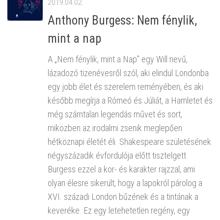
2019.04.02.
Anthony Burgess: Nem fénylik,
mint a nap
A „Nem fénylik, mint a Nap” egy Will nevű,
lázadozó tizenévesről szól, aki elindul Londonba
egy jobb élet és szerelem reményében, és aki
később megírja a Rómeó és Júliát, a Hamletet és
még számtalan legendás művet és sort,
miközben az irodalmi zsenik meglepően
hétköznapi életét éli. Shakespeare születésének
négyszázadik évfordulója előtt tisztelgett
Burgess ezzel a kor- és karakter rajzzal, ami
olyan élesre sikerült, hogy a lapokról párolog a
XVI. századi London bűzének és a tintának a
keveréke. Ez egy letehetetlen regény, egy