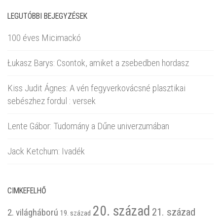
LEGUTÓBBI BEJEGYZÉSEK
100 éves Micimackó
Łukasz Barys: Csontok, amiket a zsebedben hordasz
Kiss Judit Ágnes: A vén fegyverkovácsné plasztikai
sebészhez fordul : versek
Lente Gábor: Tudomány a Dűne univerzumában
Jack Ketchum: Ivadék
CIMKEFELHŐ
20. század
21. század
2. világháború
19. század