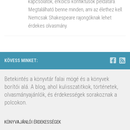
kapcsolatok, erkölcsi konfliktusok példatára.
Megtalálható benne minden, ami az élethez kell.
Nemcsak Shakespeare rajongóknak lehet
érdekes olvasmány.
KÖVESS MINKET:
Betekintés a könyvtár falai mögé és a könyvek
borítói alá. A blog, ahol kulisszatitkok, történetek,
olvasmányajánlók, és érdekességek sorakoznak a
polcokon.
KÖNYVAJÁNLÓI ÉRDEKESSÉGEK