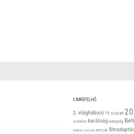
CIMKEFELHŐ
20
2. világháború
19. század
Bet
barátság
betegség
irodalom
filmadaptá
emberi sorsok
erőszak