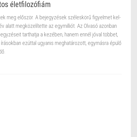
os életfilozófiám
ek meg elő­ször. A be­jegy­zé­sek szé­les­kö­rű fi­gyel­met kel­
év alatt meg­kö­ze­lí­tet­te az egy­mil­li­ót. Az Ol­va­só azon­ban
gy­zé­se­it tart­hat­ja a ke­zé­ben, hanem ennél jóval töb­bet,
zált írá­sok­ban ez­út­tal ugyan­is meg­ha­tá­ro­zott, egy­más­ra épülő
dő.