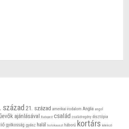
. század
21. század
Anglia
amerikai irodalom
angol
család
űevők ajánlásával
disztópia
családregény
Budapest
kortárs
ció
halál
gyilkosság
gyász
háború
holokauszt
kötelező