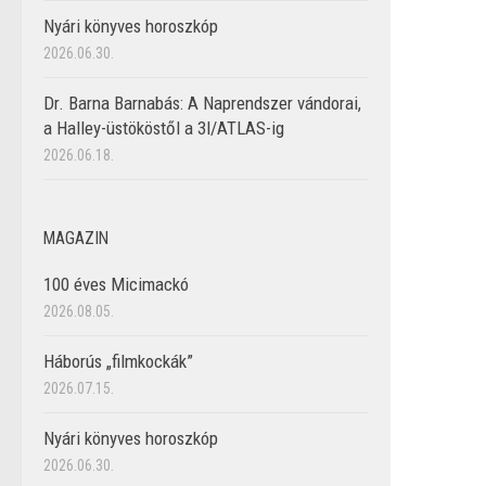
Nyári könyves horoszkóp
2026.06.30.
Dr. Barna Barnabás: A Naprendszer vándorai,
a Halley-üstököstől a 3I/ATLAS-ig
2026.06.18.
MAGAZIN
100 éves Micimackó
2026.08.05.
Háborús „filmkockák”
2026.07.15.
Nyári könyves horoszkóp
2026.06.30.