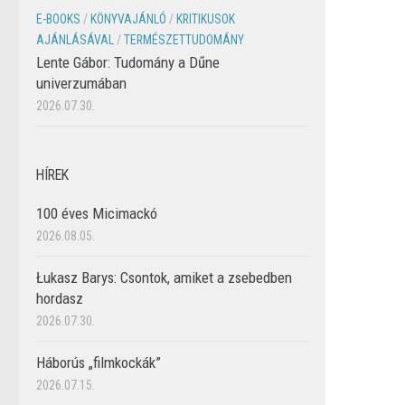
E-BOOKS
/
KÖNYVAJÁNLÓ
/
KRITIKUSOK
AJÁNLÁSÁVAL
/
TERMÉSZETTUDOMÁNY
Lente Gábor: Tudomány a Dűne
univerzumában
2026.07.30.
HÍREK
100 éves Micimackó
2026.08.05.
Łukasz Barys: Csontok, amiket a zsebedben
hordasz
2026.07.30.
Háborús „filmkockák”
2026.07.15.