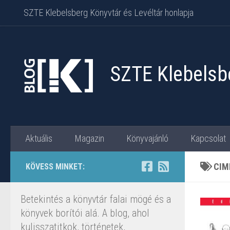
SZTE Klebelsberg Könyvtár és Levéltár honlapja
Skip to content
SZTE Klebelsbe
Aktuális
Magazin
Könyvajánló
Kapcsolat
CIM
KÖVESS MINKET:
Betekintés a könyvtár falai mögé és a
könyvek borítói alá. A blog, ahol
kulisszatitkok, történetek,