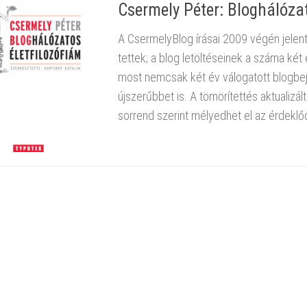
Csermely Péter: Bloghálózat
A Cser­mely­Blog írá­sai 2009 végén je­len­t
tet­tek; a blog le­töl­té­se­i­nek a száma két 
most nem­csak két év vá­lo­ga­tott blog­be­je
új­sze­rűb­bet is. A tö­mö­rí­tet­tés ak­tu­a­li­
sor­rend sze­rint mé­lyed­het el az ér­dek­lő­