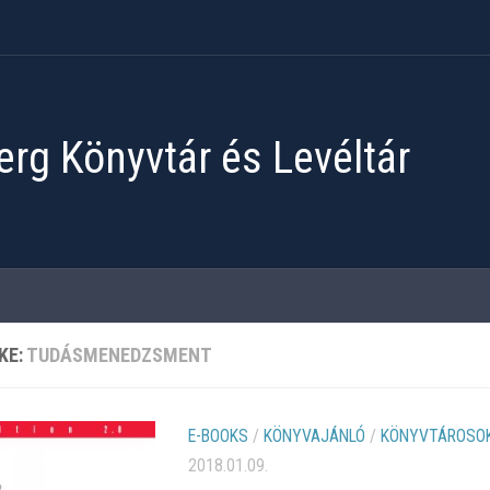
rg Könyvtár és Levéltár
KE:
TUDÁSMENEDZSMENT
E-BOOKS
/
KÖNYVAJÁNLÓ
/
KÖNYVTÁROSOK
2018.01.09.