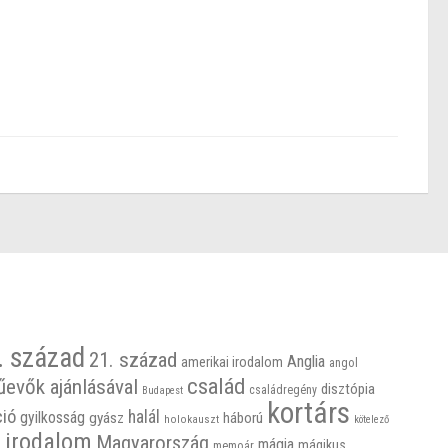
. század
21. század
Anglia
amerikai irodalom
angol
család
űevők ajánlásával
disztópia
családregény
Budapest
kortárs
ció
halál
gyilkosság
gyász
háború
holokauszt
kötelező
 irodalom
Magyarország
mágia
mágikus
memoár