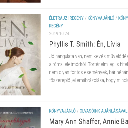
ÉLETRAJZI REGÉNY
/
KÖNYVAJÁNLÓ
/
KÖNY
REGÉNY
2019.10.24.
Phyllis T. Smith: Én, Lívia
Jó hangulata van, nem kevés művelődéstö
a római életmódról. Történelmileg is hit
nem olyan fontos események, bár néhány
főszereplő jellemábrázolása, hogy mindke
KÖNYVAJÁNLÓ
/
OLVASÓINK AJÁNLÁSÁVAL
Mary Ann Shaffer, Annie Bar