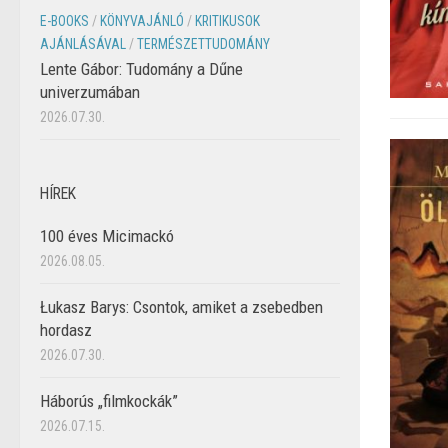
E-BOOKS
/
KÖNYVAJÁNLÓ
/
KRITIKUSOK
AJÁNLÁSÁVAL
/
TERMÉSZETTUDOMÁNY
Lente Gábor: Tudomány a Dűne
univerzumában
2026.07.30.
HÍREK
100 éves Micimackó
2026.08.05.
Łukasz Barys: Csontok, amiket a zsebedben
hordasz
2026.07.30.
Háborús „filmkockák”
2026.07.15.