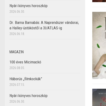
Nyári könyves horoszkóp
2026.06.30.
Dr. Barna Barnabás: A Naprendszer vándorai,
a Halley-üstököstől a 3I/ATLAS-ig
2026.06.18.
MAGAZIN
100 éves Micimackó
2026.08.05.
Háborús „filmkockák”
2026.07.15.
Nyári könyves horoszkóp
2026.06.30.