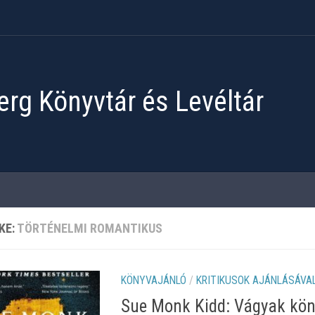
rg Könyvtár és Levéltár
KE:
TÖRTÉNELMI ROMANTIKUS
KÖNYVAJÁNLÓ
/
KRITIKUSOK AJÁNLÁSÁVA
Sue Monk Kidd: Vágyak kön