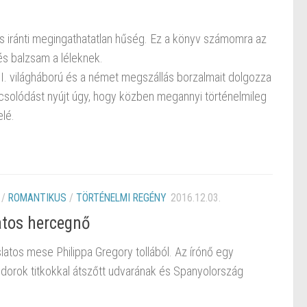
ás iránti megingathatatlan hűség. Ez a könyv számomra az
s balzsam a léleknek.
 II. világháború és a német megszállás borzalmait dolgozza
apcsolódást nyújt úgy, hogy közben megannyi történelmileg
lé.
/
ROMANTIKUS
/
TÖRTÉNELMI REGÉNY
2016.12.03.
tatos hercegnő
latos mese Philippa Gregory tollából. Az írónő egy
udorok titkokkal átszőtt udvarának és Spanyolország