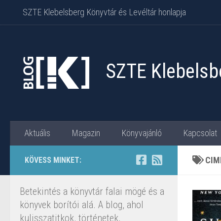
SZTE Klebelsberg Könyvtár és Levéltár honlapja
Skip to content
SZTE Klebelsbe
Aktuális
Magazin
Könyvajánló
Kapcsolat
CIM
KÖVESS MINKET:
Betekintés a könyvtár falai mögé és a
könyvek borítói alá. A blog, ahol
kulisszatitkok, történetek,