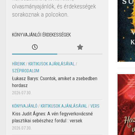
olvasmányajánlók, és érdekességek
sorakoznak a polcokon.
KÖNYVAJÁNLÓI ÉRDEKESSÉGEK
HÍREINK
/
KRITIKUSOK AJÁNLÁSÁVAL
/
SZÉPIRODALOM
Łukasz Barys: Csontok, amiket a zsebedben
hordasz
2026.07.30.
KÖNYVAJÁNLÓ
/
KRITIKUSOK AJÁNLÁSÁVAL
/
VERS
Kiss Judit Ágnes: A vén fegyverkovácsné
plasztikai sebészhez fordul : versek
2026.07.30.