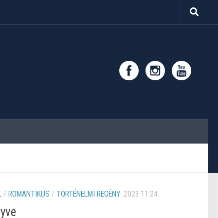
L
/
ROMANTIKUS
/
TÖRTÉNELMI REGÉNY
2023.11.24.
yve