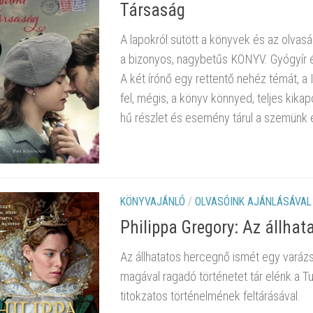
Társaság
A lapokról sütött a könyvek és az olvas
a bizonyos, nagybetűs KÖNYV. Gyógyír é
A két írónő egy rettentő nehéz témát, a
fel, mégis, a könyv könnyed, teljes kik
hű részlet és esemény tárul a szemünk e
KÖNYVAJÁNLÓ
/
OLVASÓINK AJÁNLÁSÁVAL
Philippa Gregory: Az ​állha
Az állhatatos hercegnő ismét egy varázs
magával ragadó történetet tár elénk a T
titokzatos történelmének feltárásával.