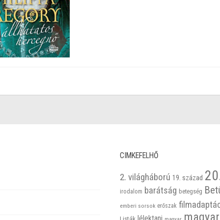
CIMKEFELHŐ
20
2. világháború
19. század
Bet
barátság
betegség
irodalom
filmadaptá
emberi sorsok
erőszak
magyar
lélektani
Listák
magyar