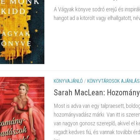
A Vágyak könyve sodró erejű és inspiráló 
hangot ad a kitörölt vagy elhallgatott, 
KÖNYVAJÁNLÓ
/
KÖNYVTÁROSOK AJÁNLÁS
Sarah MacLean: Hozományv
Most is adva van egy talpraesett, boldo
hozományvadász márki. Van itt is szerenc
van nagyon gonosz szereplő, akivel el k
ragadt kedves fiú, és vannak további érd