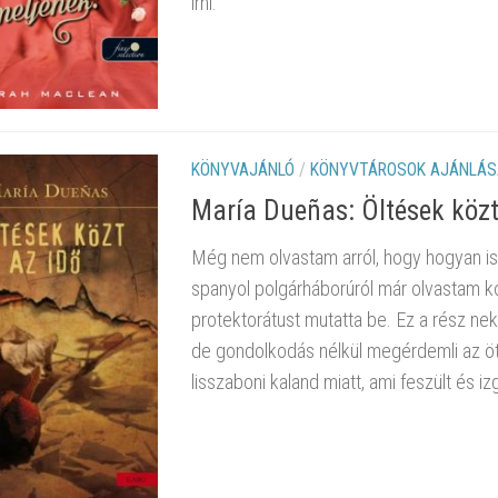
írni.
KÖNYVAJÁNLÓ
/
KÖNYVTÁROSOK AJÁNLÁS
María Dueñas: Öltések ​közt
Még nem olvastam arról, hogy hogyan is
spanyol polgárháborúról már olvastam k
protektorátust mutatta be. Ez a rész ne
de gondolkodás nélkül megérdemli az öt 
lisszaboni kaland miatt, ami feszült és iz