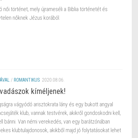
női történet, mely újrameséli a Biblia történetét és
névtelen nőknek Jézus korából.
ÁVAL
/
ROMANTIKUS
2020.08.06.
adászok ​kíméljenek!
gságra vágyódó arisztokrata lány és egy bukott angyal
sejáték klub, vannak testvérek, akikről gondoskodni kell,
ell bánni. Van némi verekedés, van egy barátzónában
ekes klubtulajdonosok, akikből majd jó folytatásokat lehet