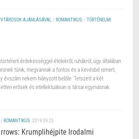
VTÁROSOK AJÁNLÁSÁVAL
/
ROMANTIKUS
/
TÖRTÉNELMI
rténeti érdekességgel ételekről, ruhákról, úgy általában
elesnek tűnik, megvannak a fontos és a kevésbé ismert,
 évszám nekem hiányzott belőle. Tetszett a két
tten erősek és intellektuálisan is társai egymásnak.
/
ROMANTIKUS
2019.09.23.
rows: Krumplihéjpite ​Irodalmi