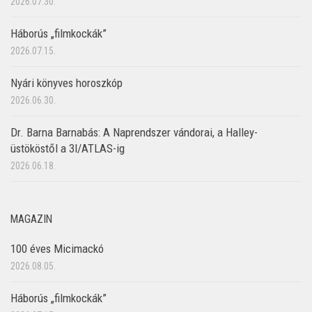
2026.07.30.
Háborús „filmkockák”
2026.07.15.
Nyári könyves horoszkóp
2026.06.30.
Dr. Barna Barnabás: A Naprendszer vándorai, a Halley-
üstököstől a 3I/ATLAS-ig
2026.06.18.
MAGAZIN
100 éves Micimackó
2026.08.05.
Háborús „filmkockák”