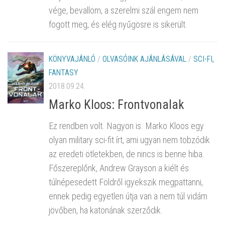
vége, bevallom, a szerelmi szál engem nem
fogott meg, és elég nyűgösre is sikerült.
KÖNYVAJÁNLÓ
/
OLVASÓINK AJÁNLÁSÁVAL
/
SCI-FI,
FANTASY
2018.09.24.
Marko Kloos: Frontvonalak
Ez rendben volt. Nagyon is. Marko Kloos egy
olyan military sci-fit írt, ami ugyan nem tobzódik
az eredeti ötletekben, de nincs is benne hiba.
Főszereplőnk, Andrew Grayson a kiélt és
túlnépesedett Földről igyekszik megpattanni,
ennek pedig egyetlen útja van a nem túl vidám
jövőben, ha katonának szerződik.