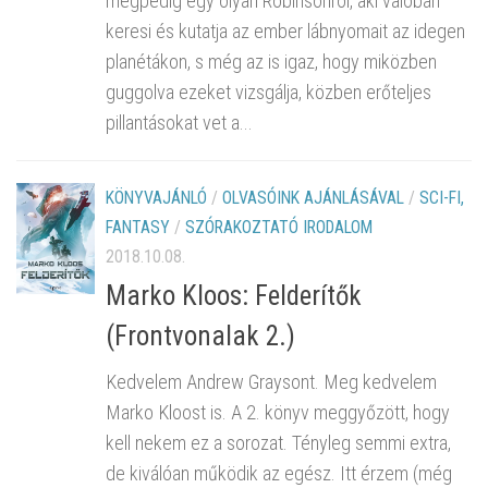
mégpedig egy olyan Robinsonról, aki valóban
keresi és kutatja az ember lábnyomait az idegen
planétákon, s még az is igaz, hogy miközben
guggolva ezeket vizsgálja, közben erőteljes
pillantásokat vet a...
KÖNYVAJÁNLÓ
/
OLVASÓINK AJÁNLÁSÁVAL
/
SCI-FI,
FANTASY
/
SZÓRAKOZTATÓ IRODALOM
2018.10.08.
Marko Kloos: Felderítők
(Frontvonalak 2.)
Kedvelem Andrew Graysont. Meg kedvelem
Marko Kloost is. A 2. könyv meggyőzött, hogy
kell nekem ez a sorozat. Tényleg semmi extra,
de kiválóan működik az egész. Itt érzem (még