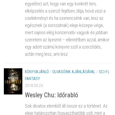
egyelőre) azt, hogy van egy konkrét terv,
elképzelés a szerző fejében, látja, hová viszi a
cselekményt és ha szerencsénk van, lesz az
egésznek (a sorozatnak) eleje-közepe-vége,
mert sajnos elég konzervatív vagyok és jobban
szeretem az ilyesmit – ellentétben azzal, amikor
egy adott számú könyvre szól a szerződés,
aztán meg lesz, ami lesz.
KÖNYVAJÁNLÓ
/
OLVASÓINK AJÁNLÁSÁVAL
/
SCI-FI,
FANTASY
2018.09.24.
Wesley Chu: Időrabló
Sok divatos elemből áll össze ez a történet. Az
eleje határozottan fogyaszthatóbb volt, mint a