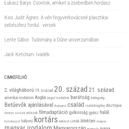
Łukasz Barys: Csontok, amiket a zsebedben hordasz
Kiss Judit Ágnes: A vén fegyverkovácsné plasztikai
sebészhez fordul : versek
Lente Gábor: Tudomány a Dűne univerzumában
Jack Ketchum: Ivadék
CIMKEFELHŐ
20. század
21. század
2. világháború
19. század
barátság
Anglia
amerikai irodalom
betegség
angol irodalom
család
Betűevők ajánlásával
disztópia
családregény
Budapest
filmadaptáció
halál
gyilkosság
gyász
emberi sorsok
erőszak
kortárs
háború
lélektani
Listák
holokauszt
kötelező
magyar
magyar irodalom
Magyarország
mágia
memoár