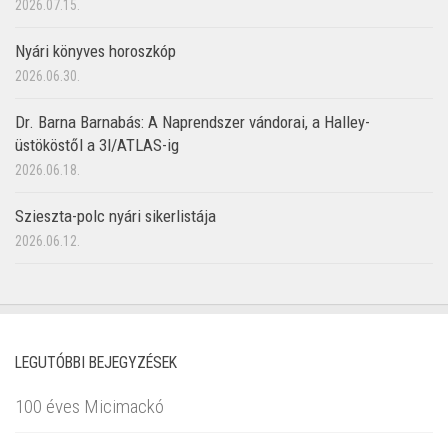
2026.07.15.
Nyári könyves horoszkóp
2026.06.30.
Dr. Barna Barnabás: A Naprendszer vándorai, a Halley-
üstököstől a 3I/ATLAS-ig
2026.06.18.
Szieszta-polc nyári sikerlistája
2026.06.12.
LEGUTÓBBI BEJEGYZÉSEK
100 éves Micimackó