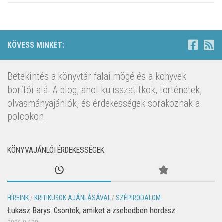
KÖVESS MINKET:
Betekintés a könyvtár falai mögé és a könyvek
borítói alá. A blog, ahol kulisszatitkok, történetek,
olvasmányajánlók, és érdekességek sorakoznak a
polcokon.
KÖNYVAJÁNLÓI ÉRDEKESSÉGEK
HÍREINK
/
KRITIKUSOK AJÁNLÁSÁVAL
/
SZÉPIRODALOM
Łukasz Barys: Csontok, amiket a zsebedben hordasz