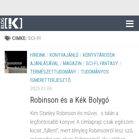
Skip to content
CIMKE:
SCI-FI
HÍREINK
/
KÖNYVAJÁNLÓ
/
KÖNYVTÁROSOK
AJÁNLÁSÁVAL
/
MAGAZIN
/
SCI-FI, FANTASY
/
TERMÉSZETTUDOMÁNY
/
TUDOMÁNYOS
ISMERETTERJESZTŐ
2023.01.09.
Robinson és a Kék Bolygó
Kim Stanley Robinson és művei… s talán a
legfontosabb könyve A címlaprajz csak egészen
kicsit „füllent”, mert tényleg Robinsonról lesz szó,