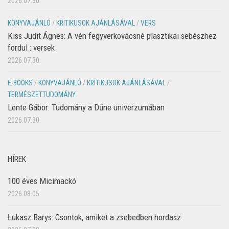
2026.07.30.
KÖNYVAJÁNLÓ
/
KRITIKUSOK AJÁNLÁSÁVAL
/
VERS
Kiss Judit Ágnes: A vén fegyverkovácsné plasztikai sebészhez
fordul : versek
2026.07.30.
E-BOOKS
/
KÖNYVAJÁNLÓ
/
KRITIKUSOK AJÁNLÁSÁVAL
/
TERMÉSZETTUDOMÁNY
Lente Gábor: Tudomány a Dűne univerzumában
2026.07.30.
HÍREK
100 éves Micimackó
2026.08.05.
Łukasz Barys: Csontok, amiket a zsebedben hordasz