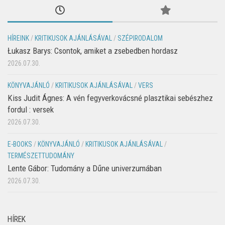
HÍREINK
/
KRITIKUSOK AJÁNLÁSÁVAL
/
SZÉPIRODALOM
Łukasz Barys: Csontok, amiket a zsebedben hordasz
2026.07.30.
KÖNYVAJÁNLÓ
/
KRITIKUSOK AJÁNLÁSÁVAL
/
VERS
Kiss Judit Ágnes: A vén fegyverkovácsné plasztikai sebészhez
fordul : versek
2026.07.30.
E-BOOKS
/
KÖNYVAJÁNLÓ
/
KRITIKUSOK AJÁNLÁSÁVAL
/
TERMÉSZETTUDOMÁNY
Lente Gábor: Tudomány a Dűne univerzumában
2026.07.30.
HÍREK