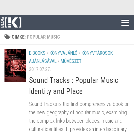
Skip to content
CIMKE:
POPULAR MUSIC
E-BOOKS
/
KÖNYVAJÁNLÓ
/
KÖNYVTÁROSOK
AJÁNLÁSÁVAL
/
MŰVÉSZET
2017.07.27.
Sound Tracks : Popular Music
Identity and Place
Sound Tracks is the first comprehensive book on
the new geography of popular music, examining
the complex links between places, music and
cultural identities. It provides an interdisciplinary