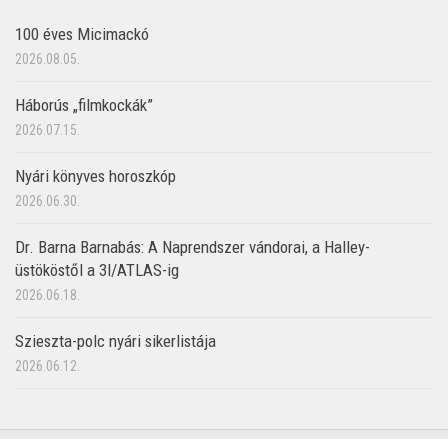
100 éves Micimackó
2026.08.05.
Háborús „filmkockák”
2026.07.15.
Nyári könyves horoszkóp
2026.06.30.
Dr. Barna Barnabás: A Naprendszer vándorai, a Halley-
üstököstől a 3I/ATLAS-ig
2026.06.18.
Szieszta-polc nyári sikerlistája
2026.06.12.