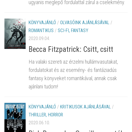
ugyanis meglepő fordulattal zárul a cselekmény.
KÖNYVAJÁNLÓ
/
OLVASÓINK AJÁNLÁSÁVAL
/
ROMANTIKUS
/
SCI-FI, FANTASY
2020.09.04.
Becca Fitzpatrick: Csitt, csitt
Ha valaki szereti az érzelmi hullámvasutakat,
fordulatokat és az esemény- és fantáziadús
fantasy könyveket romantikával, annak csak
ajánlani tudom!
KÖNYVAJÁNLÓ
/
KRITIKUSOK AJÁNLÁSÁVAL
/
THRILLER, HORROR
2020.06.10.