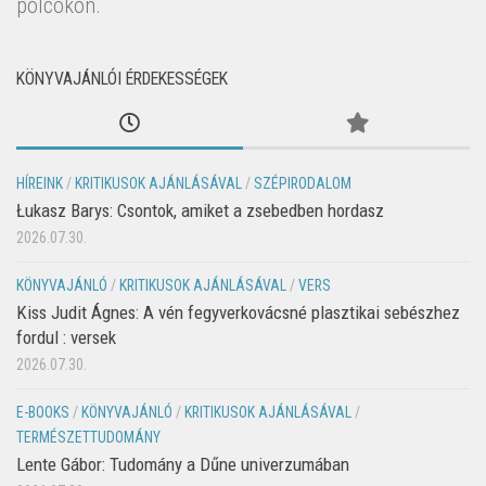
polcokon.
KÖNYVAJÁNLÓI ÉRDEKESSÉGEK
HÍREINK
/
KRITIKUSOK AJÁNLÁSÁVAL
/
SZÉPIRODALOM
Łukasz Barys: Csontok, amiket a zsebedben hordasz
2026.07.30.
KÖNYVAJÁNLÓ
/
KRITIKUSOK AJÁNLÁSÁVAL
/
VERS
Kiss Judit Ágnes: A vén fegyverkovácsné plasztikai sebészhez
fordul : versek
2026.07.30.
E-BOOKS
/
KÖNYVAJÁNLÓ
/
KRITIKUSOK AJÁNLÁSÁVAL
/
TERMÉSZETTUDOMÁNY
Lente Gábor: Tudomány a Dűne univerzumában