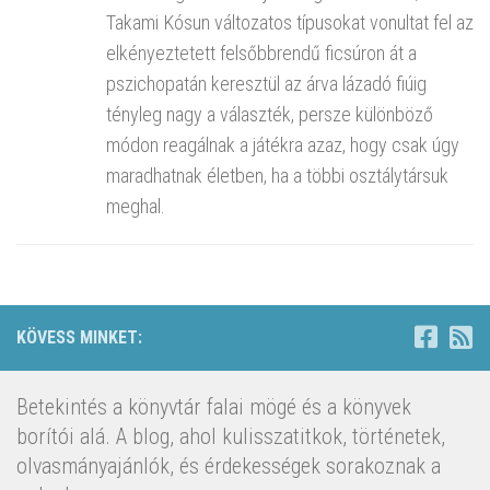
Takami Kósun változatos típusokat vonultat fel az
elkényeztetett felsőbbrendű ficsúron át a
pszichopatán keresztül az árva lázadó fiúig
tényleg nagy a választék, persze különböző
módon reagálnak a játékra azaz, hogy csak úgy
maradhatnak életben, ha a többi osztálytársuk
meghal.
KÖVESS MINKET:
Betekintés a könyvtár falai mögé és a könyvek
borítói alá. A blog, ahol kulisszatitkok, történetek,
olvasmányajánlók, és érdekességek sorakoznak a