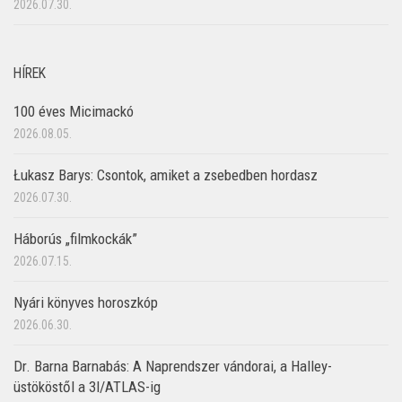
2026.07.30.
HÍREK
100 éves Micimackó
2026.08.05.
Łukasz Barys: Csontok, amiket a zsebedben hordasz
2026.07.30.
Háborús „filmkockák”
2026.07.15.
Nyári könyves horoszkóp
2026.06.30.
Dr. Barna Barnabás: A Naprendszer vándorai, a Halley-
üstököstől a 3I/ATLAS-ig