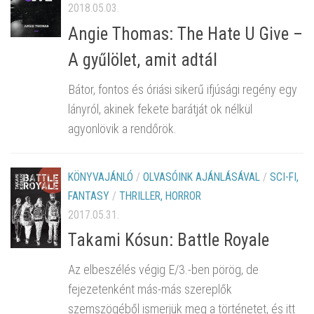
2018.05.03.
Angie Thomas: The Hate U Give –
A gyűlölet, amit adtál
Bátor, fontos és óriási sikerű ifjúsági regény egy
lányról, akinek fekete barátját ok nélkül
agyonlövik a rendőrök.
KÖNYVAJÁNLÓ
/
OLVASÓINK AJÁNLÁSÁVAL
/
SCI-FI,
FANTASY
/
THRILLER, HORROR
2017.05.31.
Takami Kósun: Battle ​Royale
Az elbeszélés végig E/3.-ben pörög, de
fejezetenként más-más szereplők
szemszögéből ismerjük meg a történetet, és itt