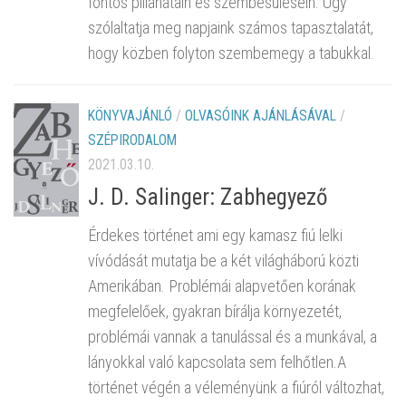
fontos pillanatain és szembesülésein. Úgy
szólaltatja meg napjaink számos tapasztalatát,
hogy közben folyton szembemegy a tabukkal.
KÖNYVAJÁNLÓ
/
OLVASÓINK AJÁNLÁSÁVAL
/
SZÉPIRODALOM
2021.03.10.
J. D. Salinger: Zabhegyező
Érdekes történet ami egy kamasz fiú lelki
vívódását mutatja be a két világháború közti
Amerikában. Problémái alapvetően korának
megfelelőek, gyakran bírálja környezetét,
problémái vannak a tanulással és a munkával, a
lányokkal való kapcsolata sem felhőtlen.A
történet végén a véleményünk a fiúról változhat,