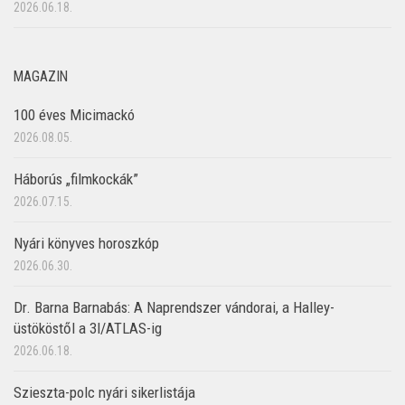
2026.06.18.
MAGAZIN
100 éves Micimackó
2026.08.05.
Háborús „filmkockák”
2026.07.15.
Nyári könyves horoszkóp
2026.06.30.
Dr. Barna Barnabás: A Naprendszer vándorai, a Halley-
üstököstől a 3I/ATLAS-ig
2026.06.18.
Szieszta-polc nyári sikerlistája