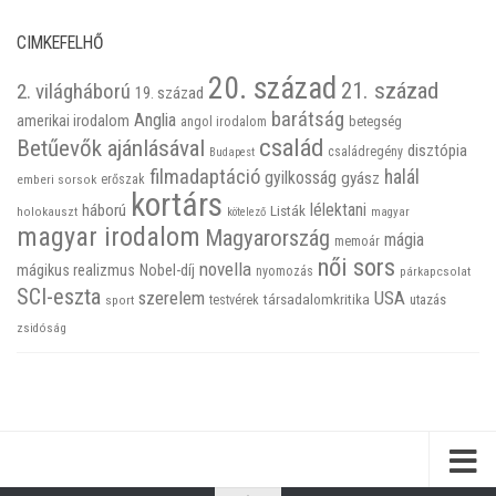
CIMKEFELHŐ
20. század
21. század
2. világháború
19. század
barátság
Anglia
amerikai irodalom
betegség
angol irodalom
család
Betűevők ajánlásával
disztópia
családregény
Budapest
filmadaptáció
halál
gyilkosság
gyász
emberi sorsok
erőszak
kortárs
háború
lélektani
Listák
holokauszt
kötelező
magyar
magyar irodalom
Magyarország
mágia
memoár
női sors
novella
mágikus realizmus
Nobel-díj
nyomozás
párkapcsolat
SCI-eszta
szerelem
USA
társadalomkritika
utazás
sport
testvérek
zsidóság