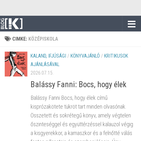
Skip to content
CIMKE:
KÖZÉPISKOLA
KALAND, IFJÚSÁGI
/
KÖNYVAJÁNLÓ
/
KRITIKUSOK
AJÁNLÁSÁVAL
2026.07.15.
Balássy Fanni: Bocs, hogy élek
Balássy Fanni Bocs, hogy élek című
kisprózakötete tükröt tart minden olvasónak.
Összetett és sokrétegű könyv, amely végtelen
őszinteséggel és együttérzéssel kalauzol végig
a kisgyerekkor, a kamaszkor és a felnőtté válás