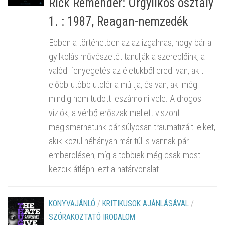
Rick Remender: Orgyilkos osztály
1. : 1987, Reagan-nemzedék
Ebben a történetben az az izgalmas, hogy bár a
gyilkolás művészetét tanulják a szereplőink, a
valódi fenyegetés az életükből ered: van, akit
előbb-utóbb utolér a múltja, és van, aki még
mindig nem tudott leszámolni vele. A drogos
víziók, a vérbő erőszak mellett viszont
megismerhetünk pár súlyosan traumatizált lelket,
akik közül néhányan már túl is vannak pár
emberölésen, míg a többiek még csak most
kezdik átlépni ezt a határvonalat.
KÖNYVAJÁNLÓ
/
KRITIKUSOK AJÁNLÁSÁVAL
/
SZÓRAKOZTATÓ IRODALOM