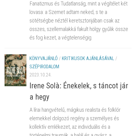
Fanatizmus és Tudatlanság, mint a végítélet két
lovasa: a Szemet adtam neked, s te a
sötétségbe néztél keretsztorijában csak az
összes, szellemalakká fakult hölgy gyűlik össze
és fog kezet, a végtelenségig.
KÖNYVAJÁNLÓ
/
KRITIKUSOK AJÁNLÁSÁVAL
/
SZÉPIRODALOM
2023.10.24.
Irene Solà: Énekelek, s táncot jár
a hegy
A lírai hangvételű, mágikus realista és folklór
elemekkel dolgozó regény a személyes és
kollektív emlékezet, az individuális és a
történelmi traumák, a halál és a gyász, a