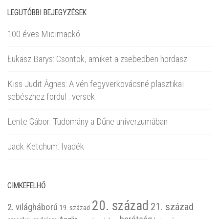
LEGUTÓBBI BEJEGYZÉSEK
100 éves Micimackó
Łukasz Barys: Csontok, amiket a zsebedben hordasz
Kiss Judit Ágnes: A vén fegyverkovácsné plasztikai
sebészhez fordul : versek
Lente Gábor: Tudomány a Dűne univerzumában
Jack Ketchum: Ivadék
CIMKEFELHŐ
20. század
21. század
2. világháború
19. század