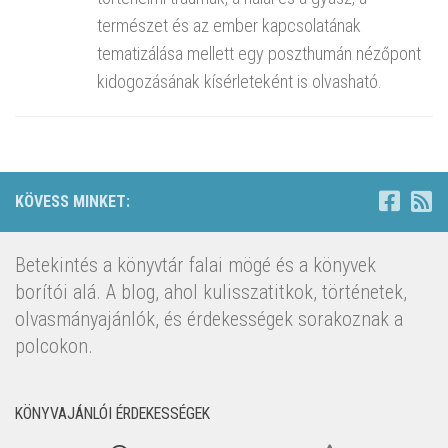
természet és az ember kapcsolatának
tematizálása mellett egy poszthumán nézőpont
kidogozásának kísérleteként is olvasható.
KÖVESS MINKET:
Betekintés a könyvtár falai mögé és a könyvek
borítói alá. A blog, ahol kulisszatitkok, történetek,
olvasmányajánlók, és érdekességek sorakoznak a
polcokon.
KÖNYVAJÁNLÓI ÉRDEKESSÉGEK