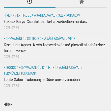
HÍREINK
/
KRITIKUSOK AJÁNLÁSÁVAL
/
SZÉPIRODALOM
Łukasz Barys: Csontok, amiket a zsebedben hordasz
2026.07.30.
KÖNYVAJÁNLÓ
/
KRITIKUSOK AJÁNLÁSÁVAL
/
VERS
Kiss Judit Ágnes: A vén fegyverkovácsné plasztikai sebészhez
fordul : versek
2026.07.30.
E-BOOKS
/
KÖNYVAJÁNLÓ
/
KRITIKUSOK AJÁNLÁSÁVAL
/
TERMÉSZETTUDOMÁNY
Lente Gábor: Tudomány a Dűne univerzumában
2026.07.30.
HÍREK