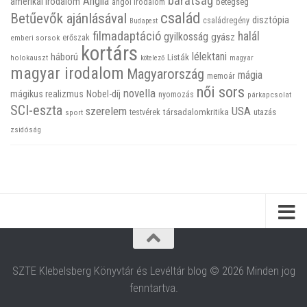
barátság
Anglia
amerikai irodalom
betegség
angol irodalom
család
Betűevők ajánlásával
disztópia
családregény
Budapest
filmadaptáció
halál
gyilkosság
gyász
emberi sorsok
erőszak
kortárs
háború
lélektani
Listák
holokauszt
kötelező
magyar
magyar irodalom
Magyarország
mágia
memoár
női sors
novella
mágikus realizmus
Nobel-díj
nyomozás
párkapcsolat
SCI-eszta
szerelem
USA
társadalomkritika
utazás
sport
testvérek
zsidóság
SZTE Klebelsberg Könyvtár és Levéltár blog © 2026 Minden jog
fenntartva.