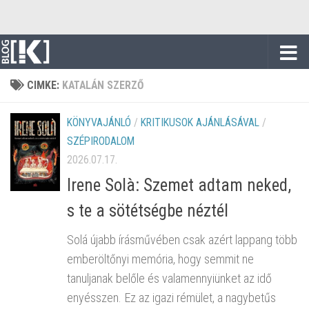
Skip to content
CIMKE:
KATALÁN SZERZŐ
KÖNYVAJÁNLÓ
/
KRITIKUSOK AJÁNLÁSÁVAL
/
SZÉPIRODALOM
2026.07.17.
Irene Solà: Szemet adtam neked,
s te a sötétségbe néztél
Solá újabb írásművében csak azért lappang több
emberöltőnyi memória, hogy semmit ne
tanuljanak belőle és valamennyiünket az idő
enyésszen. Ez az igazi rémület, a nagybetűs