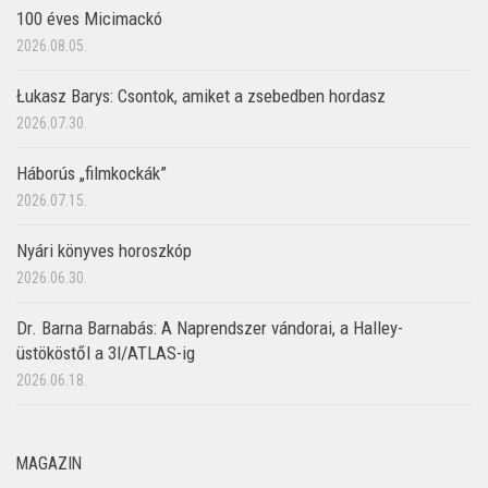
100 éves Micimackó
2026.08.05.
Łukasz Barys: Csontok, amiket a zsebedben hordasz
2026.07.30.
Háborús „filmkockák”
2026.07.15.
Nyári könyves horoszkóp
2026.06.30.
Dr. Barna Barnabás: A Naprendszer vándorai, a Halley-
üstököstől a 3I/ATLAS-ig
2026.06.18.
MAGAZIN