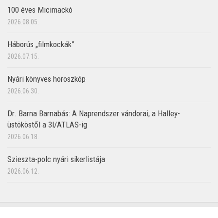
100 éves Micimackó
2026.08.05.
Háborús „filmkockák”
2026.07.15.
Nyári könyves horoszkóp
2026.06.30.
Dr. Barna Barnabás: A Naprendszer vándorai, a Halley-
üstököstől a 3I/ATLAS-ig
2026.06.18.
Szieszta-polc nyári sikerlistája
2026.06.12.