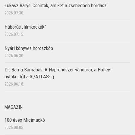
Łukasz Barys: Csontok, amiket a zsebedben hordasz
2026.07.30.
Háborús „filmkockák”
2026.07.15.
Nyári könyves horoszkóp
2026.06.30.
Dr. Barna Barnabás: A Naprendszer vándorai, a Halley-
üstököstől a 3I/ATLAS-ig
2026.06.18.
MAGAZIN
100 éves Micimackó
2026.08.05.