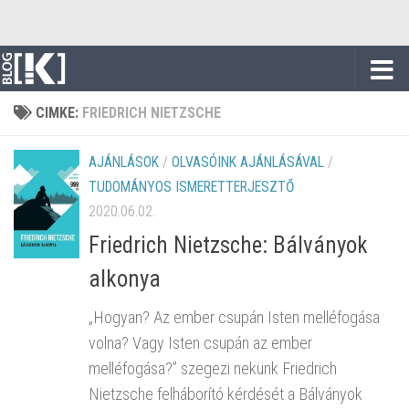
Skip to content
CIMKE:
FRIEDRICH NIETZSCHE
AJÁNLÁSOK
/
OLVASÓINK AJÁNLÁSÁVAL
/
TUDOMÁNYOS ISMERETTERJESZTŐ
2020.06.02.
Friedrich Nietzsche: Bálványok
alkonya
„Hogyan? Az ember csupán Isten melléfogása
volna? Vagy Isten csupán az ember
melléfogása?” szegezi nekünk Friedrich
Nietzsche felháborító kérdését a Bálványok