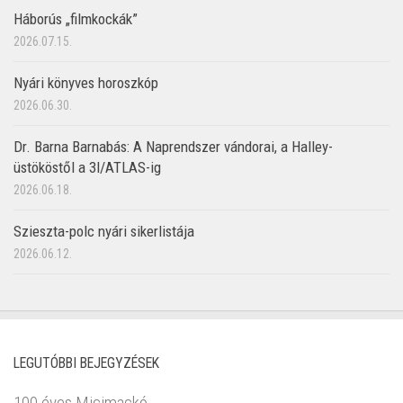
Háborús „filmkockák”
2026.07.15.
Nyári könyves horoszkóp
2026.06.30.
Dr. Barna Barnabás: A Naprendszer vándorai, a Halley-
üstököstől a 3I/ATLAS-ig
2026.06.18.
Szieszta-polc nyári sikerlistája
2026.06.12.
LEGUTÓBBI BEJEGYZÉSEK
100 éves Micimackó