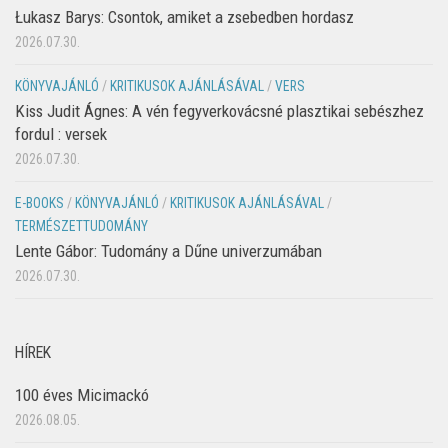
Łukasz Barys: Csontok, amiket a zsebedben hordasz
2026.07.30.
KÖNYVAJÁNLÓ
/
KRITIKUSOK AJÁNLÁSÁVAL
/
VERS
Kiss Judit Ágnes: A vén fegyverkovácsné plasztikai sebészhez
fordul : versek
2026.07.30.
E-BOOKS
/
KÖNYVAJÁNLÓ
/
KRITIKUSOK AJÁNLÁSÁVAL
/
TERMÉSZETTUDOMÁNY
Lente Gábor: Tudomány a Dűne univerzumában
2026.07.30.
HÍREK
100 éves Micimackó
2026.08.05.