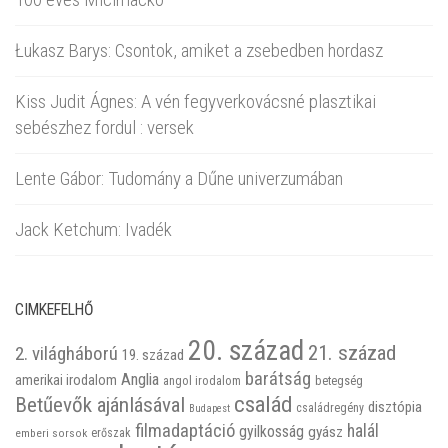
Łukasz Barys: Csontok, amiket a zsebedben hordasz
Kiss Judit Ágnes: A vén fegyverkovácsné plasztikai
sebészhez fordul : versek
Lente Gábor: Tudomány a Dűne univerzumában
Jack Ketchum: Ivadék
CIMKEFELHŐ
20. század
21. század
2. világháború
19. század
barátság
Anglia
amerikai irodalom
betegség
angol irodalom
család
Betűevők ajánlásával
disztópia
családregény
Budapest
filmadaptáció
halál
gyilkosság
gyász
emberi sorsok
erőszak