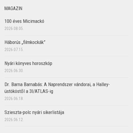
MAGAZIN
100 éves Micimackó
2026.08.05.
Háborús „filmkockák”
2026.07.15.
Nyári könyves horoszkóp
2026.06.30.
Dr. Barna Barnabás: A Naprendszer vándorai, a Halley-
üstököstől a 3I/ATLAS-ig
2026.06.18.
Szieszta-polc nyári sikerlistája
2026.06.12.