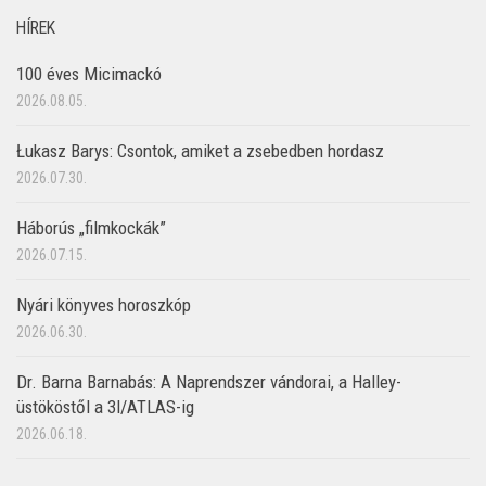
HÍREK
100 éves Micimackó
2026.08.05.
Łukasz Barys: Csontok, amiket a zsebedben hordasz
2026.07.30.
Háborús „filmkockák”
2026.07.15.
Nyári könyves horoszkóp
2026.06.30.
Dr. Barna Barnabás: A Naprendszer vándorai, a Halley-
üstököstől a 3I/ATLAS-ig
2026.06.18.