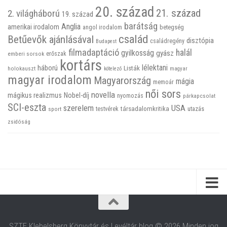
20. század
21. század
2. világháború
19. század
barátság
Anglia
amerikai irodalom
betegség
angol irodalom
család
Betűevők ajánlásával
disztópia
családregény
Budapest
filmadaptáció
halál
gyilkosság
gyász
emberi sorsok
erőszak
kortárs
háború
lélektani
Listák
holokauszt
kötelező
magyar
magyar irodalom
Magyarország
mágia
memoár
női sors
novella
mágikus realizmus
Nobel-díj
nyomozás
párkapcsolat
SCI-eszta
szerelem
USA
társadalomkritika
utazás
sport
testvérek
zsidóság
SZTE Klebelsberg Könyvtár és Levéltár blog © 2026 Minden jog