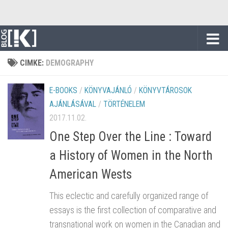
Skip to content
CIMKE:
DEMOGRAPHY
E-BOOKS
/
KÖNYVAJÁNLÓ
/
KÖNYVTÁROSOK
AJÁNLÁSÁVAL
/
TÖRTÉNELEM
2017.11.02.
One Step Over the Line : Toward
a History of Women in the North
American Wests
This eclectic and carefully organized range of
essays is the first collection of comparative and
transnational work on women in the Canadian and