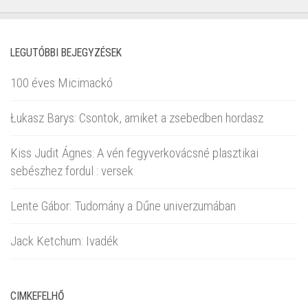
LEGUTÓBBI BEJEGYZÉSEK
100 éves Micimackó
Łukasz Barys: Csontok, amiket a zsebedben hordasz
Kiss Judit Ágnes: A vén fegyverkovácsné plasztikai
sebészhez fordul : versek
Lente Gábor: Tudomány a Dűne univerzumában
Jack Ketchum: Ivadék
CIMKEFELHŐ