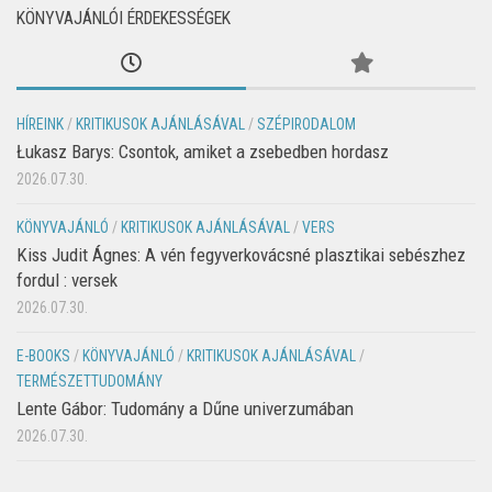
KÖNYVAJÁNLÓI ÉRDEKESSÉGEK
HÍREINK
/
KRITIKUSOK AJÁNLÁSÁVAL
/
SZÉPIRODALOM
Łukasz Barys: Csontok, amiket a zsebedben hordasz
2026.07.30.
KÖNYVAJÁNLÓ
/
KRITIKUSOK AJÁNLÁSÁVAL
/
VERS
Kiss Judit Ágnes: A vén fegyverkovácsné plasztikai sebészhez
fordul : versek
2026.07.30.
E-BOOKS
/
KÖNYVAJÁNLÓ
/
KRITIKUSOK AJÁNLÁSÁVAL
/
TERMÉSZETTUDOMÁNY
Lente Gábor: Tudomány a Dűne univerzumában
2026.07.30.