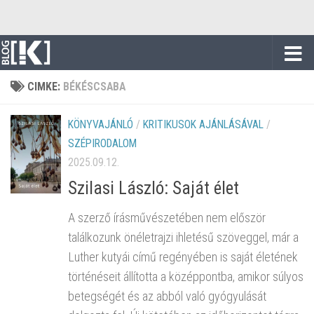
Skip to content
CIMKE:
BÉKÉSCSABA
KÖNYVAJÁNLÓ
/
KRITIKUSOK AJÁNLÁSÁVAL
/
SZÉPIRODALOM
2025.09.12.
Szilasi László: Saját élet
A szerző írásművészetében nem először
találkozunk önéletrajzi ihletésű szöveggel, már a
Luther kutyái című regényében is saját életének
történéseit állította a középpontba, amikor súlyos
betegségét és az abból való gyógyulását