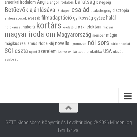
barátság
Anglia
amerikai irodalom
betegség
angol irodalom
család
Betűevők ajánlásával
disztópia
családregény
Budapest
filmadaptáció
halál
gyilkosság
gyász
emberi sorsok
erőszak
kortárs
háború
lélektani
Listák
holokauszt
kötelező
magyar
magyar irodalom
Magyarország
mágia
memoár
női sors
novella
mágikus realizmus
Nobel-díj
nyomozás
párkapcsolat
SCI-eszta
szerelem
USA
társadalomkritika
utazás
sport
testvérek
zsidóság
SZTE Klebelsberg Könyvtár és Levéltár blog © 2026 Minden jog
fenntartva.