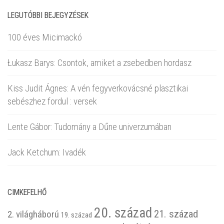
LEGUTÓBBI BEJEGYZÉSEK
100 éves Micimackó
Łukasz Barys: Csontok, amiket a zsebedben hordasz
Kiss Judit Ágnes: A vén fegyverkovácsné plasztikai
sebészhez fordul : versek
Lente Gábor: Tudomány a Dűne univerzumában
Jack Ketchum: Ivadék
CIMKEFELHŐ
20. század
21. század
2. világháború
19. század