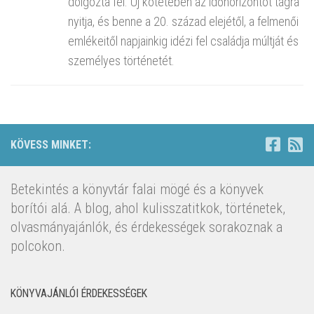
dolgozta fel. Új kötetében az időhorizontot tágra
nyitja, és benne a 20. század elejétől, a felmenői
emlékeitől napjainkig idézi fel családja múltját és
személyes történetét.
KÖVESS MINKET:
Betekintés a könyvtár falai mögé és a könyvek
borítói alá. A blog, ahol kulisszatitkok, történetek,
olvasmányajánlók, és érdekességek sorakoznak a
polcokon.
KÖNYVAJÁNLÓI ÉRDEKESSÉGEK