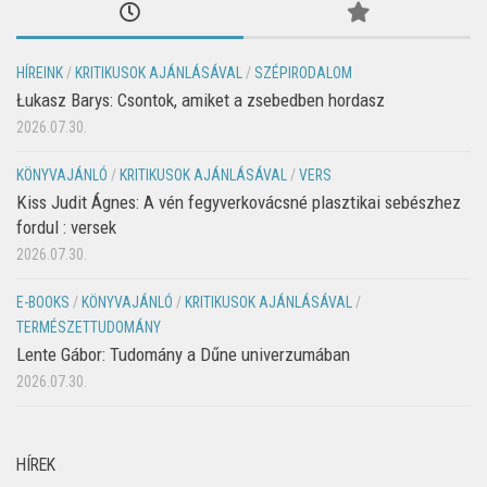
HÍREINK
/
KRITIKUSOK AJÁNLÁSÁVAL
/
SZÉPIRODALOM
Łukasz Barys: Csontok, amiket a zsebedben hordasz
2026.07.30.
KÖNYVAJÁNLÓ
/
KRITIKUSOK AJÁNLÁSÁVAL
/
VERS
Kiss Judit Ágnes: A vén fegyverkovácsné plasztikai sebészhez
fordul : versek
2026.07.30.
E-BOOKS
/
KÖNYVAJÁNLÓ
/
KRITIKUSOK AJÁNLÁSÁVAL
/
TERMÉSZETTUDOMÁNY
Lente Gábor: Tudomány a Dűne univerzumában
2026.07.30.
HÍREK