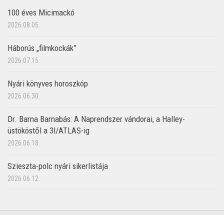
100 éves Micimackó
2026.08.05.
Háborús „filmkockák”
2026.07.15.
Nyári könyves horoszkóp
2026.06.30.
Dr. Barna Barnabás: A Naprendszer vándorai, a Halley-
üstököstől a 3I/ATLAS-ig
2026.06.18.
Szieszta-polc nyári sikerlistája
2026.06.12.