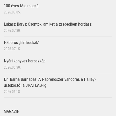
100 éves Micimackó
2026.08.05.
Łukasz Barys: Csontok, amiket a zsebedben hordasz
2026.07.30.
Háborús „filmkockák”
2026.07.15.
Nyári könyves horoszkóp
2026.06.30.
Dr. Barna Barnabás: A Naprendszer vándorai, a Halley-
üstököstől a 3I/ATLAS-ig
2026.06.18.
MAGAZIN