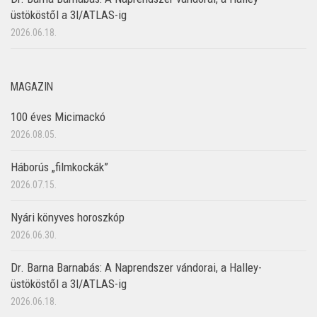
üstököstől a 3I/ATLAS-ig
2026.06.18.
MAGAZIN
100 éves Micimackó
2026.08.05.
Háborús „filmkockák”
2026.07.15.
Nyári könyves horoszkóp
2026.06.30.
Dr. Barna Barnabás: A Naprendszer vándorai, a Halley-
üstököstől a 3I/ATLAS-ig
2026.06.18.