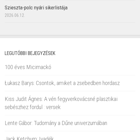
Szieszta-polc nyári sikerlistája
2026.06.12.
LEGUTÓBBI BEJEGYZÉSEK
100 éves Micimackó
Łukasz Barys: Csontok, amiket a zsebedben hordasz
Kiss Judit Ágnes: A vén fegyverkovácsné plasztikai
sebészhez fordul : versek
Lente Gábor: Tudomány a Dűne univerzumában
Jack Ketchum: Ivadék