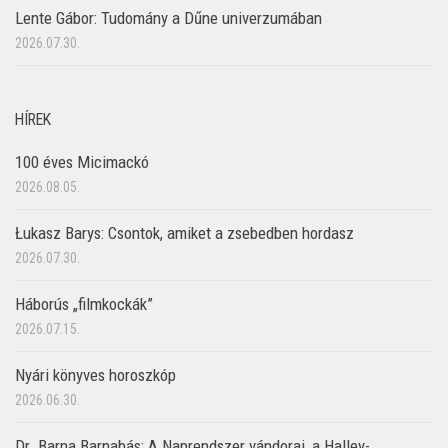
Lente Gábor: Tudomány a Dűne univerzumában
2026.07.30.
HÍREK
100 éves Micimackó
2026.08.05.
Łukasz Barys: Csontok, amiket a zsebedben hordasz
2026.07.30.
Háborús „filmkockák”
2026.07.15.
Nyári könyves horoszkóp
2026.06.30.
Dr. Barna Barnabás: A Naprendszer vándorai, a Halley-