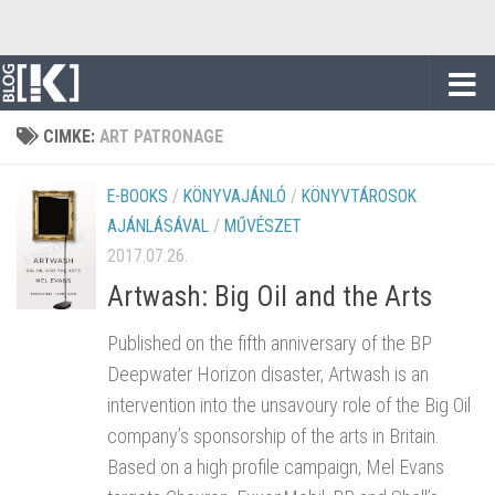
Skip to content
CIMKE:
ART PATRONAGE
E-BOOKS
/
KÖNYVAJÁNLÓ
/
KÖNYVTÁROSOK
AJÁNLÁSÁVAL
/
MŰVÉSZET
2017.07.26.
Artwash: Big Oil and the Arts
Published on the fifth anniversary of the BP
Deepwater Horizon disaster, Artwash is an
intervention into the unsavoury role of the Big Oil
company’s sponsorship of the arts in Britain.
Based on a high profile campaign, Mel Evans