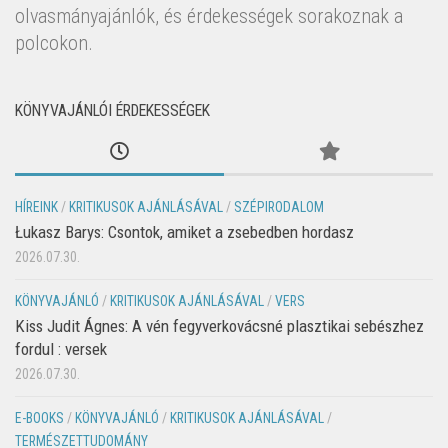
olvasmányajánlók, és érdekességek sorakoznak a
polcokon.
KÖNYVAJÁNLÓI ÉRDEKESSÉGEK
HÍREINK
/
KRITIKUSOK AJÁNLÁSÁVAL
/
SZÉPIRODALOM
Łukasz Barys: Csontok, amiket a zsebedben hordasz
2026.07.30.
KÖNYVAJÁNLÓ
/
KRITIKUSOK AJÁNLÁSÁVAL
/
VERS
Kiss Judit Ágnes: A vén fegyverkovácsné plasztikai sebészhez
fordul : versek
2026.07.30.
E-BOOKS
/
KÖNYVAJÁNLÓ
/
KRITIKUSOK AJÁNLÁSÁVAL
/
TERMÉSZETTUDOMÁNY