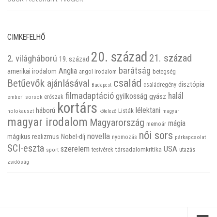
CIMKEFELHŐ
20. század
21. század
2. világháború
19. század
barátság
Anglia
amerikai irodalom
betegség
angol irodalom
család
Betűevők ajánlásával
disztópia
családregény
Budapest
filmadaptáció
halál
gyilkosság
gyász
emberi sorsok
erőszak
kortárs
háború
lélektani
Listák
holokauszt
kötelező
magyar
magyar irodalom
Magyarország
mágia
memoár
női sors
novella
mágikus realizmus
Nobel-díj
nyomozás
párkapcsolat
SCI-eszta
szerelem
USA
társadalomkritika
utazás
sport
testvérek
zsidóság