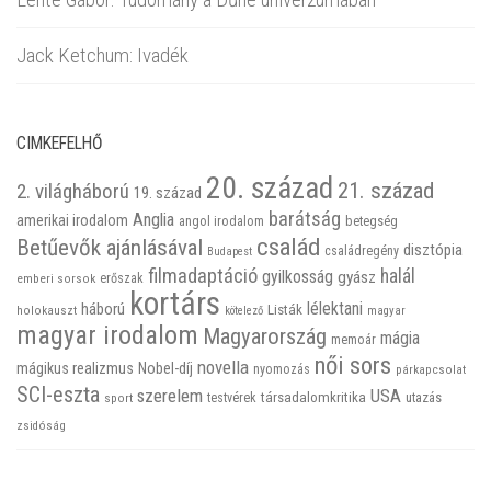
Jack Ketchum: Ivadék
CIMKEFELHŐ
20. század
21. század
2. világháború
19. század
barátság
Anglia
amerikai irodalom
betegség
angol irodalom
család
Betűevők ajánlásával
disztópia
családregény
Budapest
filmadaptáció
halál
gyilkosság
gyász
emberi sorsok
erőszak
kortárs
háború
lélektani
Listák
holokauszt
kötelező
magyar
magyar irodalom
Magyarország
mágia
memoár
női sors
novella
mágikus realizmus
Nobel-díj
nyomozás
párkapcsolat
SCI-eszta
szerelem
USA
társadalomkritika
utazás
sport
testvérek
zsidóság