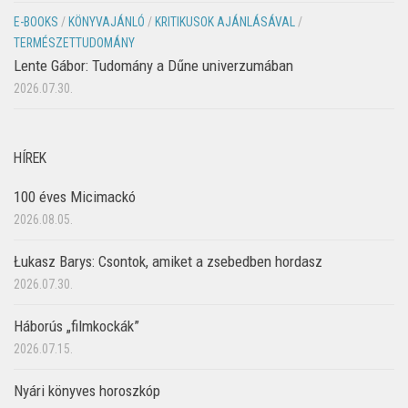
E-BOOKS
/
KÖNYVAJÁNLÓ
/
KRITIKUSOK AJÁNLÁSÁVAL
/
TERMÉSZETTUDOMÁNY
Lente Gábor: Tudomány a Dűne univerzumában
2026.07.30.
HÍREK
100 éves Micimackó
2026.08.05.
Łukasz Barys: Csontok, amiket a zsebedben hordasz
2026.07.30.
Háborús „filmkockák”
2026.07.15.
Nyári könyves horoszkóp