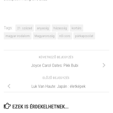
Tags:
21. század
anyaság
házasság
kortárs
magyar irodalom
Magyarország
női sors
párkapcsolat
KÖVETKEZŐ BEJEGYZÉS
Joyce Carol Oates: Pikk Bubi
ELŐZŐ BEJEGYZÉS
Luk Van Haute: Japán : életképek
EZEK IS ÉRDEKELHETNEK...