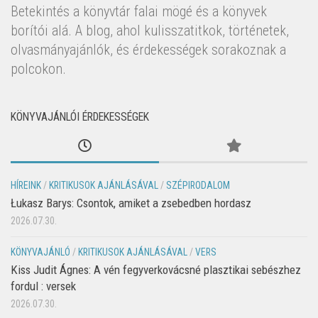
Betekintés a könyvtár falai mögé és a könyvek
borítói alá. A blog, ahol kulisszatitkok, történetek,
olvasmányajánlók, és érdekességek sorakoznak a
polcokon.
KÖNYVAJÁNLÓI ÉRDEKESSÉGEK
HÍREINK
/
KRITIKUSOK AJÁNLÁSÁVAL
/
SZÉPIRODALOM
Łukasz Barys: Csontok, amiket a zsebedben hordasz
2026.07.30.
KÖNYVAJÁNLÓ
/
KRITIKUSOK AJÁNLÁSÁVAL
/
VERS
Kiss Judit Ágnes: A vén fegyverkovácsné plasztikai sebészhez
fordul : versek
2026.07.30.