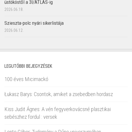
üstököstől a 3I/ATLAS-ig
2026.06.18.
Szieszta-polc nyári sikerlistája
2026.06.12.
LEGUTÓBBI BEJEGYZÉSEK
100 éves Micimackó
Łukasz Barys: Csontok, amiket a zsebedben hordasz
Kiss Judit Ágnes: A vén fegyverkovácsné plasztikai
sebészhez fordul : versek
Lente Gábor: Tudomány a Dűne univerzumában