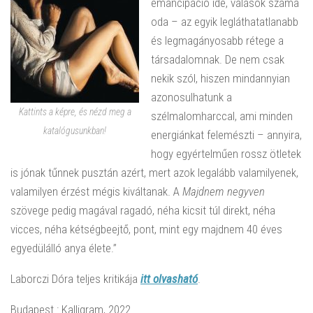
emancipáció ide, válások száma
oda – az egyik legláthatatlanabb
és legmagányosabb rétege a
társadalomnak. De nem csak
nekik szól, hiszen mindannyian
azonosulhatunk a
Kattints a képre, és nézd meg a
szélmalomharccal, ami minden
katalógusunkban!
energiánkat felemészti – annyira,
hogy egyértelműen rossz ötletek
is jónak tűnnek pusztán azért, mert azok legalább valamilyenek,
valamilyen érzést mégis kiváltanak. A
Majdnem negyven
szövege pedig magával ragadó, néha kicsit túl direkt, néha
vicces, néha kétségbeejtő, pont, mint egy majdnem 40 éves
egyedülálló anya élete.”
Laborczi Dóra teljes kritikája
itt olvasható
.
Budapest : Kalligram, 2022