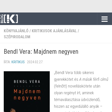
Skip to content
KÖNYVAJÁNLÓ
/
KRITIKUSOK AJÁNLÁSÁVAL
/
SZÉPIRODALOM
Bendl Vera: Majdnem negyven
ÍRTA:
KRITIKUS
·
2024.02.27.
„Bendl Vera több sikeres
gyerekkötet és
A másik férfi című
(felnőtt) novelláskötete után
olyan regényt írt, aminek
témaválasztása üdvözlendő,
hiszen az egyedülálló anyák –