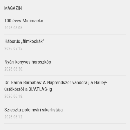
MAGAZIN
100 éves Micimackó
2026.08.05.
Háborús „filmkockák”
2026.07.15.
Nyári könyves horoszkóp
2026.06.30.
Dr. Barna Barnabás: A Naprendszer vándorai, a Halley-
üstököstől a 3I/ATLAS-ig
2026.06.18.
Szieszta-polc nyári sikerlistája
2026.06.12.