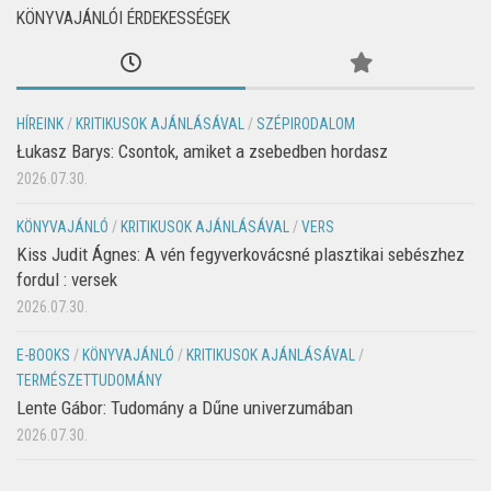
KÖNYVAJÁNLÓI ÉRDEKESSÉGEK
HÍREINK
/
KRITIKUSOK AJÁNLÁSÁVAL
/
SZÉPIRODALOM
Łukasz Barys: Csontok, amiket a zsebedben hordasz
2026.07.30.
KÖNYVAJÁNLÓ
/
KRITIKUSOK AJÁNLÁSÁVAL
/
VERS
Kiss Judit Ágnes: A vén fegyverkovácsné plasztikai sebészhez
fordul : versek
2026.07.30.
E-BOOKS
/
KÖNYVAJÁNLÓ
/
KRITIKUSOK AJÁNLÁSÁVAL
/
TERMÉSZETTUDOMÁNY
Lente Gábor: Tudomány a Dűne univerzumában
2026.07.30.