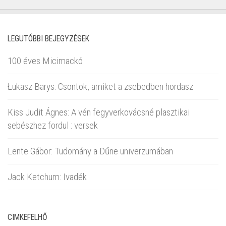
LEGUTÓBBI BEJEGYZÉSEK
100 éves Micimackó
Łukasz Barys: Csontok, amiket a zsebedben hordasz
Kiss Judit Ágnes: A vén fegyverkovácsné plasztikai
sebészhez fordul : versek
Lente Gábor: Tudomány a Dűne univerzumában
Jack Ketchum: Ivadék
CIMKEFELHŐ