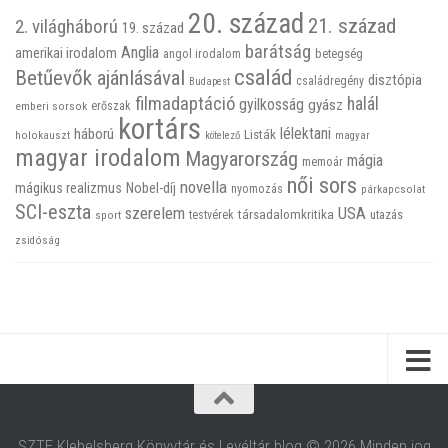
20. század
21. század
2. világháború
19. század
barátság
Anglia
amerikai irodalom
betegség
angol irodalom
család
Betűevők ajánlásával
disztópia
családregény
Budapest
filmadaptáció
halál
gyilkosság
gyász
emberi sorsok
erőszak
kortárs
háború
lélektani
Listák
holokauszt
kötelező
magyar
magyar irodalom
Magyarország
mágia
memoár
női sors
novella
mágikus realizmus
Nobel-díj
nyomozás
párkapcsolat
SCI-eszta
szerelem
USA
társadalomkritika
utazás
sport
testvérek
zsidóság
SZTE Klebelsberg Könyvtár és Levéltár blog © 2026 Minden jog