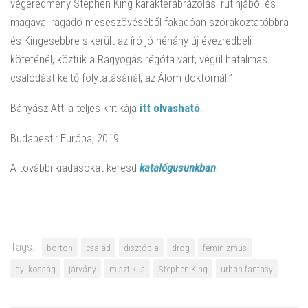
végeredmény Stephen King karakterábrázolási rutinjából és
magával ragadó meseszövéséből fakadóan szórakoztatóbbra
és
Kingesebbre
sikerült az író jó néhány új évezredbeli
köteténél, köztük a
Ragyogás
régóta várt, végül hatalmas
csalódást keltő folytatásánál, az
Álom doktor
nál.”
Bányász Attila teljes kritikája
itt olvasható
.
Budapest : Európa, 2019
A további kiadásokat keresd
katalógusunkban
.
Tags:
börtön
család
disztópia
drog
feminizmus
gyilkosság
járvány
misztikus
Stephen King
urban fantasy