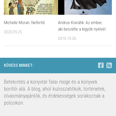
Michelle Moran: Nefertiti
Andrus Kivirähk: Az ​ember,
aki beszélte a kígyók nyelvét
2020.05.25.
2016.10.26.
KÖVESS MINKET:
Betekintés a könyvtár falai mögé és a könyvek
borítói alá. A blog, ahol kulisszatitkok, történetek,
olvasmányajánlók, és érdekességek sorakoznak a
polcokon.