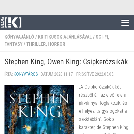
Skip to content
KÖNYVAJÁNLÓ
/
KRITIKUSOK AJÁNLÁSÁVAL
/
SCI-FI,
FANTASY
/
THRILLER, HORROR
Stephen King, Owen King: Csipkerózsikák
ÍRTA:
KÖNYVTÁROS
· DÁTUM
2020.11.17.
· FRISSÍTVE
2022.05.05.
„A
Csipkerózsikák
két
részből áll: az első fele a
járvánnyal foglalkozik, és
elhelyezi „a gyalogokat a
sakktáblán”. Sok a
karakter, de Stephen King