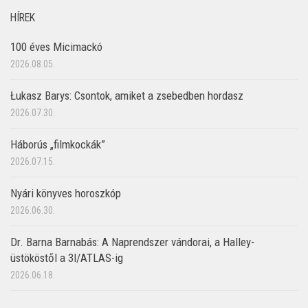
HÍREK
100 éves Micimackó
2026.08.05.
Łukasz Barys: Csontok, amiket a zsebedben hordasz
2026.07.30.
Háborús „filmkockák”
2026.07.15.
Nyári könyves horoszkóp
2026.06.30.
Dr. Barna Barnabás: A Naprendszer vándorai, a Halley-
üstököstől a 3I/ATLAS-ig
2026.06.18.