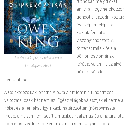
rutinosan mélyíti őket
annyira, hogy ne okozzon
gondot eligazodni köztük,
és szépen felépíti a
köztük fennálló
viszonyrendszert. A
történet másik fele a
börtön ostromának
Kattints a képre, és nézd meg a
leírása, valamint az alvó
katalógusunkban!
nők sorsának
bemutatása.
A
Csipkerózsikák
lehetne
A búra alatt
feminin tündérmesei
változata, csak hát nem az. Egész világok választják el benne a
nőket és a férfiakat, így inkább határozottan (nő)soviniszta
mese, amelyen nem segít a mágikus realizmus és a naturalista
horror összeállni képtelen miazmája sem. Ugyanakkor a