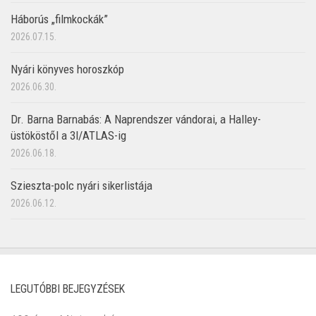
Háborús „filmkockák”
2026.07.15.
Nyári könyves horoszkóp
2026.06.30.
Dr. Barna Barnabás: A Naprendszer vándorai, a Halley-
üstököstől a 3I/ATLAS-ig
2026.06.18.
Szieszta-polc nyári sikerlistája
2026.06.12.
LEGUTÓBBI BEJEGYZÉSEK