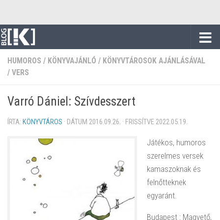
Skip to content
HUMOROS
/
KÖNYVAJÁNLÓ
/
KÖNYVTÁROSOK AJÁNLÁSÁVAL
/
VERS
Varró Dániel: Szívdesszert
ÍRTA:
KÖNYVTÁROS
· DÁTUM
2016.09.26.
· FRISSÍTVE
2022.05.19.
Játékos, humoros
szerelmes versek
kamaszoknak és
felnőtteknek
egyaránt.
Budapest : Magvető,