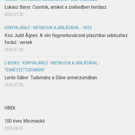
Łukasz Barys: Csontok, amiket a zsebedben hordasz
2026.07.30.
KÖNYVAJÁNLÓ
/
KRITIKUSOK AJÁNLÁSÁVAL
/
VERS
Kiss Judit Ágnes: A vén fegyverkovácsné plasztikai sebészhez
fordul : versek
2026.07.30.
E-BOOKS
/
KÖNYVAJÁNLÓ
/
KRITIKUSOK AJÁNLÁSÁVAL
/
TERMÉSZETTUDOMÁNY
Lente Gábor: Tudomány a Dűne univerzumában
2026.07.30.
HÍREK
100 éves Micimackó
2026.08.05.