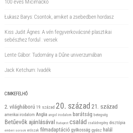
100 éves Micimackó
Łukasz Barys: Csontok, amiket a zsebedben hordasz
Kiss Judit Ágnes: A vén fegyverkovácsné plasztikai
sebészhez fordul : versek
Lente Gábor: Tudomány a Dűne univerzumában
Jack Ketchum: Ivadék
CIMKEFELHŐ
20. század
21. század
2. világháború
19. század
barátság
Anglia
amerikai irodalom
betegség
angol irodalom
család
Betűevők ajánlásával
disztópia
családregény
Budapest
filmadaptáció
halál
gyilkosság
gyász
emberi sorsok
erőszak