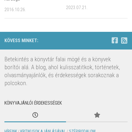
2023.07.21.
2016.10.26.
KÖVESS MINKET:
Betekintés a könyvtár falai mögé és a könyvek
borítói alá. A blog, ahol kulisszatitkok, történetek,
olvasmányajánlók, és érdekességek sorakoznak a
polcokon.
KÖNYVAJÁNLÓI ÉRDEKESSÉGEK
HÍREINK
/
KRITIKUSOK AJÁNLÁSÁVAL
/
SZÉPIRODALOM