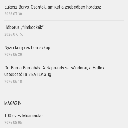
Łukasz Barys: Csontok, amiket a zsebedben hordasz
2026.07.30.
Háborús „filmkockák”
2026.07.15.
Nyári könyves horoszkóp
2026.06.30.
Dr. Barna Barnabás: A Naprendszer vándorai, a Halley-
üstököstől a 3I/ATLAS-ig
2026.06.18.
MAGAZIN
100 éves Micimackó
2026.08.05.