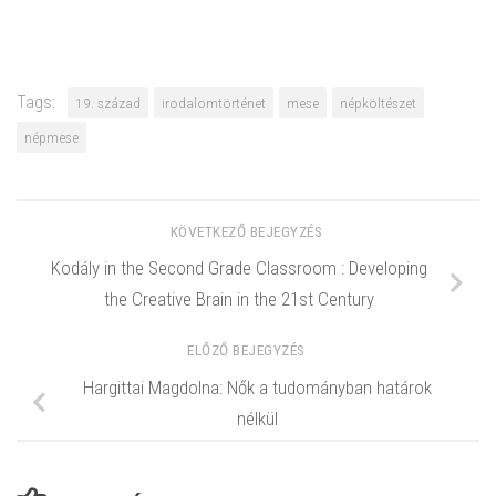
Tags:
19. század
irodalomtörténet
mese
népköltészet
népmese
KÖVETKEZŐ BEJEGYZÉS
Kodály in the Second Grade Classroom : Developing
the Creative Brain in the 21st Century
ELŐZŐ BEJEGYZÉS
Hargittai Magdolna: Nők a tudományban határok
nélkül