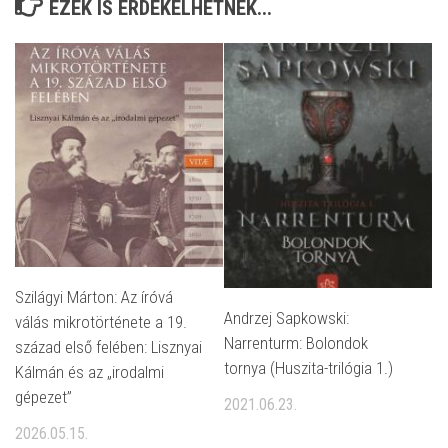
EZEK IS ÉRDEKELHETNEK...
Szilágyi Márton: Az íróvá
Andrzej Sapkowski:
válás mikrotörténete a 19.
Narrenturm: Bolondok
század első felében: Lisznyai
tornya (Huszita-trilógia 1.)
Kálmán és az „irodalmi
gépezet”
2021.06.23.
2026.05.15.