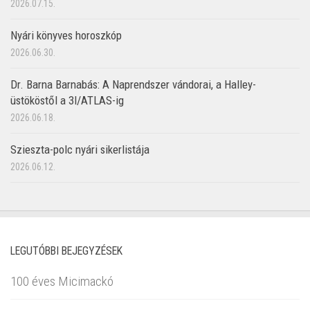
2026.07.15.
Nyári könyves horoszkóp
2026.06.30.
Dr. Barna Barnabás: A Naprendszer vándorai, a Halley-
üstököstől a 3I/ATLAS-ig
2026.06.18.
Szieszta-polc nyári sikerlistája
2026.06.12.
LEGUTÓBBI BEJEGYZÉSEK
100 éves Micimackó