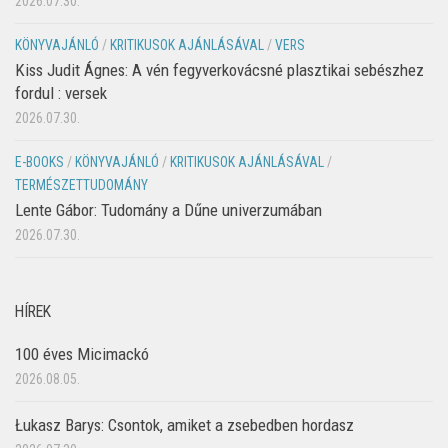
2026.07.30.
KÖNYVAJÁNLÓ
/
KRITIKUSOK AJÁNLÁSÁVAL
/
VERS
Kiss Judit Ágnes: A vén fegyverkovácsné plasztikai sebészhez
fordul : versek
2026.07.30.
E-BOOKS
/
KÖNYVAJÁNLÓ
/
KRITIKUSOK AJÁNLÁSÁVAL
/
TERMÉSZETTUDOMÁNY
Lente Gábor: Tudomány a Dűne univerzumában
2026.07.30.
HÍREK
100 éves Micimackó
2026.08.05.
Łukasz Barys: Csontok, amiket a zsebedben hordasz