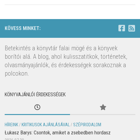
KÖVESS MINKET:
Betekintés a könyvtár falai mögé és a könyvek
borítói alá. A blog, ahol kulisszatitkok, történetek,
olvasmányajánlók, és érdekességek sorakoznak a
polcokon.
KÖNYVAJÁNLÓI ÉRDEKESSÉGEK
HÍREINK
/
KRITIKUSOK AJÁNLÁSÁVAL
/
SZÉPIRODALOM
Łukasz Barys: Csontok, amiket a zsebedben hordasz