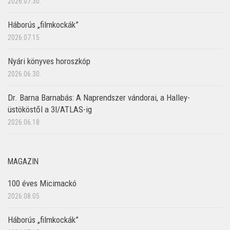
2026.07.30.
Háborús „filmkockák”
2026.07.15.
Nyári könyves horoszkóp
2026.06.30.
Dr. Barna Barnabás: A Naprendszer vándorai, a Halley-
üstököstől a 3I/ATLAS-ig
2026.06.18.
MAGAZIN
100 éves Micimackó
2026.08.05.
Háborús „filmkockák”