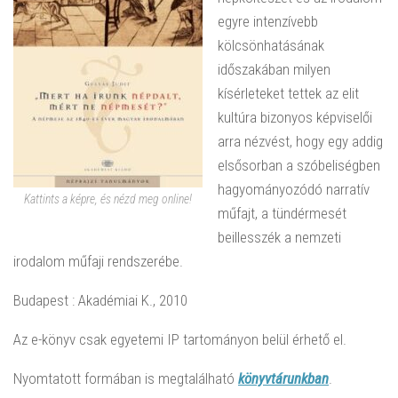
egyre intenzívebb
kölcsönhatásának
időszakában milyen
kísérleteket tettek az elit
kultúra bizonyos képviselői
arra nézvést, hogy egy addig
elsősorban a szóbeliségben
hagyományozódó narratív
Kattints a képre, és nézd meg online!
műfajt, a tündérmesét
beillesszék a nemzeti
irodalom műfaji rendszerébe.
Budapest : Akadémiai K., 2010
Az e-könyv csak egyetemi IP tartományon belül érhető el.
Nyomtatott formában is megtalálható
könyvtárunkban
.