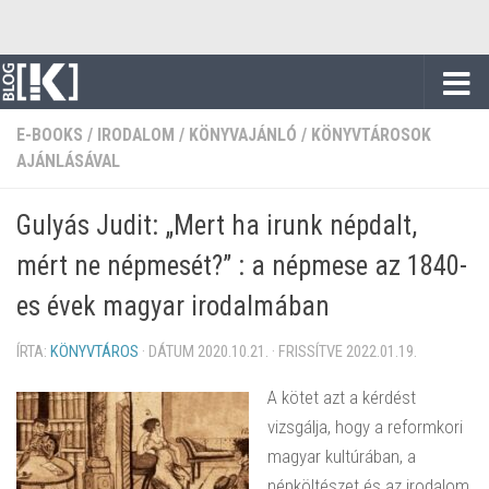
Skip to content
E-BOOKS
/
IRODALOM
/
KÖNYVAJÁNLÓ
/
KÖNYVTÁROSOK
AJÁNLÁSÁVAL
Gulyás Judit: „Mert ha irunk népdalt,
mért ne népmesét?” : a népmese az 1840-
es évek magyar irodalmában
ÍRTA:
KÖNYVTÁROS
· DÁTUM
2020.10.21.
· FRISSÍTVE
2022.01.19.
A kötet azt a kérdést
vizsgálja, hogy a reformkori
magyar kultúrában, a
népköltészet és az irodalom