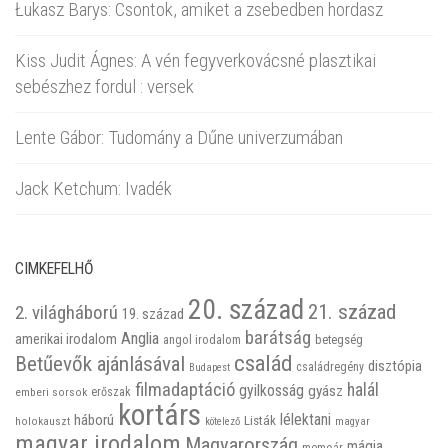
Łukasz Barys: Csontok, amiket a zsebedben hordasz
Kiss Judit Ágnes: A vén fegyverkovácsné plasztikai
sebészhez fordul : versek
Lente Gábor: Tudomány a Dűne univerzumában
Jack Ketchum: Ivadék
CIMKEFELHŐ
20. század
21. század
2. világháború
19. század
barátság
Anglia
amerikai irodalom
betegség
angol irodalom
család
Betűevők ajánlásával
disztópia
családregény
Budapest
filmadaptáció
halál
gyilkosság
gyász
emberi sorsok
erőszak
kortárs
háború
lélektani
Listák
holokauszt
kötelező
magyar
magyar irodalom
Magyarország
mágia
memoár