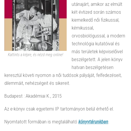
utánajárt, amikor az elmúlt
két évtized során számos
kiemelkedő női fizikussal,
kémikussal,
orvosbiológussal, a modern
technológia kutatóival és
más területek képviselőivel
Kattints a képre, és nézd meg online!
beszélgetett. A jelen könyv
hatvan beszélgetésen
keresztül követi nyomon a női tudósok pályáját, felfedezéseit,
dilemmáit, nehézségeit és sikereit.
Budapest : Akadémiai K., 2015
Az e-könyv csak egyetemi IP tartományon belül érhető el.
Nyomtatott formában is megtalálható
könyvtárunkban
.