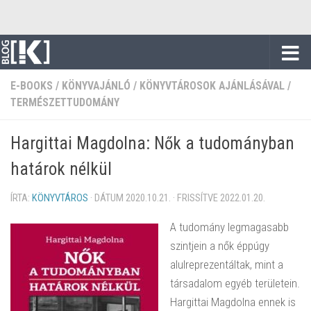
Skip to content
E-BOOKS
/
KÖNYVAJÁNLÓ
/
KÖNYVTÁROSOK AJÁNLÁSÁVAL
/
TERMÉSZETTUDOMÁNY
Hargittai Magdolna: Nők a tudományban
határok nélkül
ÍRTA:
KÖNYVTÁROS
· DÁTUM
2020.10.21.
· FRISSÍTVE
2022.01.20.
A tudomány legmagasabb
szintjein a nők éppúgy
alulreprezentáltak, mint a
társadalom egyéb területein.
Hargittai Magdolna ennek is