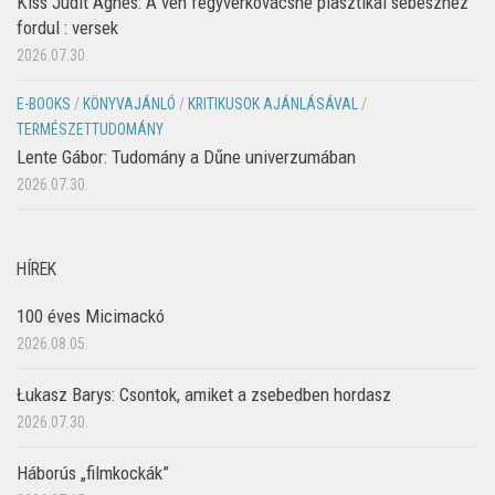
Kiss Judit Ágnes: A vén fegyverkovácsné plasztikai sebészhez
fordul : versek
2026.07.30.
E-BOOKS
/
KÖNYVAJÁNLÓ
/
KRITIKUSOK AJÁNLÁSÁVAL
/
TERMÉSZETTUDOMÁNY
Lente Gábor: Tudomány a Dűne univerzumában
2026.07.30.
HÍREK
100 éves Micimackó
2026.08.05.
Łukasz Barys: Csontok, amiket a zsebedben hordasz
2026.07.30.
Háborús „filmkockák”