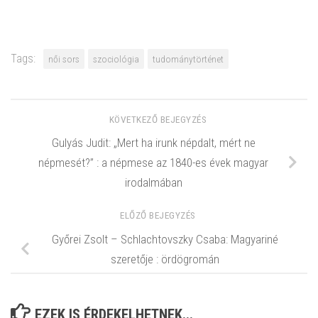
Tags:
női sors
szociológia
tudománytörténet
KÖVETKEZŐ BEJEGYZÉS
Gulyás Judit: „Mert ha irunk népdalt, mért ne
népmesét?” : a népmese az 1840-es évek magyar
irodalmában
ELŐZŐ BEJEGYZÉS
Győrei Zsolt – Schlachtovszky Csaba: Magyariné
szeretője : ördögromán
EZEK IS ÉRDEKELHETNEK...