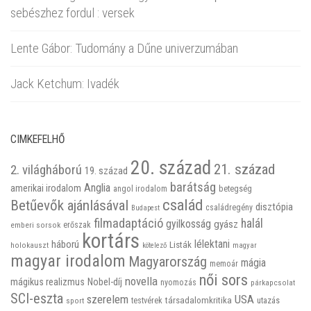
sebészhez fordul : versek
Lente Gábor: Tudomány a Dűne univerzumában
Jack Ketchum: Ivadék
CIMKEFELHŐ
20. század
21. század
2. világháború
19. század
barátság
Anglia
amerikai irodalom
betegség
angol irodalom
család
Betűevők ajánlásával
disztópia
családregény
Budapest
filmadaptáció
halál
gyilkosság
gyász
emberi sorsok
erőszak
kortárs
háború
lélektani
Listák
holokauszt
kötelező
magyar
magyar irodalom
Magyarország
mágia
memoár
női sors
novella
mágikus realizmus
Nobel-díj
nyomozás
párkapcsolat
SCI-eszta
szerelem
USA
társadalomkritika
utazás
sport
testvérek