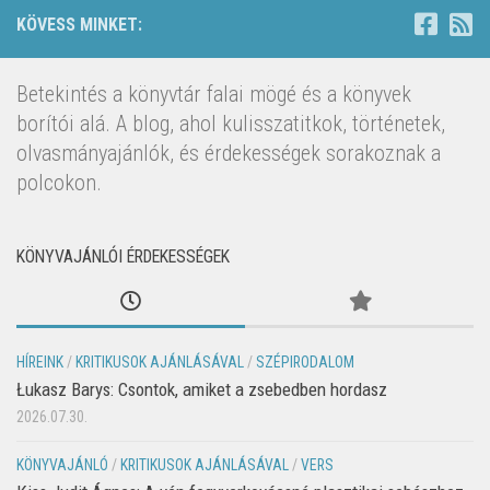
KÖVESS MINKET:
Betekintés a könyvtár falai mögé és a könyvek
borítói alá. A blog, ahol kulisszatitkok, történetek,
olvasmányajánlók, és érdekességek sorakoznak a
polcokon.
KÖNYVAJÁNLÓI ÉRDEKESSÉGEK
HÍREINK
/
KRITIKUSOK AJÁNLÁSÁVAL
/
SZÉPIRODALOM
Łukasz Barys: Csontok, amiket a zsebedben hordasz
2026.07.30.
KÖNYVAJÁNLÓ
/
KRITIKUSOK AJÁNLÁSÁVAL
/
VERS