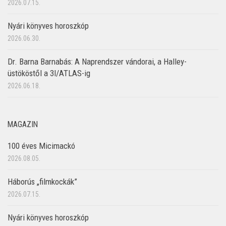
2026.07.15.
Nyári könyves horoszkóp
2026.06.30.
Dr. Barna Barnabás: A Naprendszer vándorai, a Halley-
üstököstől a 3I/ATLAS-ig
2026.06.18.
MAGAZIN
100 éves Micimackó
2026.08.05.
Háborús „filmkockák”
2026.07.15.
Nyári könyves horoszkóp