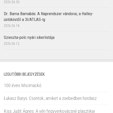
2026.06.30.
Dr. Barna Barnabás: A Naprendszer vándorai, a Halley-
üstököstől a 3I/ATLAS-ig
2026.06.18.
Szieszta-polc nyári sikerlistája
2026.06.12.
LEGUTÓBBI BEJEGYZÉSEK
100 éves Micimackó
Łukasz Barys: Csontok, amiket a zsebedben hordasz
Kiss Judit Ágnes: A vén fegyverkovácsné plasztikai