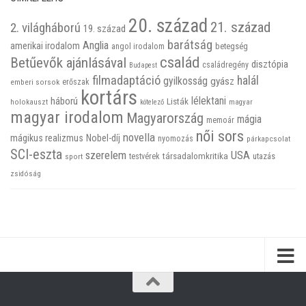
20. század
21. század
2. világháború
19. század
barátság
Anglia
amerikai irodalom
betegség
angol irodalom
család
Betűevők ajánlásával
disztópia
családregény
Budapest
filmadaptáció
halál
gyilkosság
gyász
emberi sorsok
erőszak
kortárs
háború
lélektani
Listák
holokauszt
kötelező
magyar
magyar irodalom
Magyarország
mágia
memoár
női sors
novella
mágikus realizmus
Nobel-díj
nyomozás
párkapcsolat
SCI-eszta
szerelem
USA
társadalomkritika
utazás
sport
testvérek
zsidóság