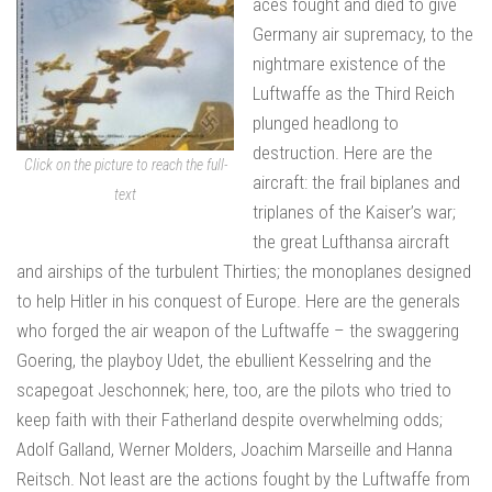
aces fought and died to give
Germany air supremacy, to the
nightmare existence of the
Luftwaffe as the Third Reich
plunged headlong to
destruction. Here are the
Click on the picture to reach the full-
aircraft: the frail biplanes and
text
triplanes of the Kaiser’s war;
the great Lufthansa aircraft
and airships of the turbulent Thirties; the monoplanes designed
to help Hitler in his conquest of Europe. Here are the generals
who forged the air weapon of the Luftwaffe – the swaggering
Goering, the playboy Udet, the ebullient Kesselring and the
scapegoat Jeschonnek; here, too, are the pilots who tried to
keep faith with their Fatherland despite overwhelming odds;
Adolf Galland, Werner Molders, Joachim Marseille and Hanna
Reitsch. Not least are the actions fought by the Luftwaffe from