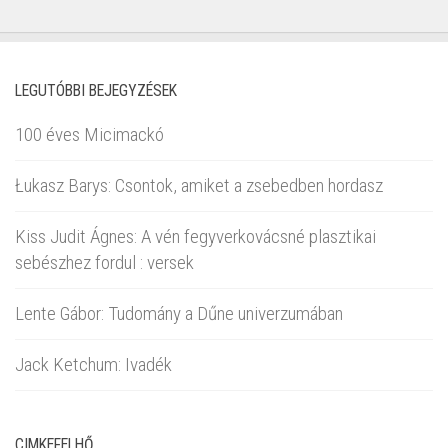
LEGUTÓBBI BEJEGYZÉSEK
100 éves Micimackó
Łukasz Barys: Csontok, amiket a zsebedben hordasz
Kiss Judit Ágnes: A vén fegyverkovácsné plasztikai
sebészhez fordul : versek
Lente Gábor: Tudomány a Dűne univerzumában
Jack Ketchum: Ivadék
CIMKEFELHŐ