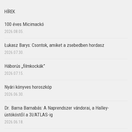
HÍREK
100 éves Micimackó
2026.08.05.
Łukasz Barys: Csontok, amiket a zsebedben hordasz
2026.07.30.
Háborús „filmkockák”
2026.07.15.
Nyári könyves horoszkóp
2026.06.30.
Dr. Barna Barnabás: A Naprendszer vándorai, a Halley-
üstököstől a 3I/ATLAS-ig
2026.06.18.