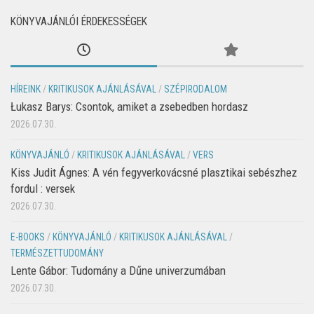
KÖNYVAJÁNLÓI ÉRDEKESSÉGEK
HÍREINK
/
KRITIKUSOK AJÁNLÁSÁVAL
/
SZÉPIRODALOM
Łukasz Barys: Csontok, amiket a zsebedben hordasz
2026.07.30.
KÖNYVAJÁNLÓ
/
KRITIKUSOK AJÁNLÁSÁVAL
/
VERS
Kiss Judit Ágnes: A vén fegyverkovácsné plasztikai sebészhez
fordul : versek
2026.07.30.
E-BOOKS
/
KÖNYVAJÁNLÓ
/
KRITIKUSOK AJÁNLÁSÁVAL
/
TERMÉSZETTUDOMÁNY
Lente Gábor: Tudomány a Dűne univerzumában
2026.07.30.