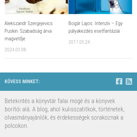
Alekszandr Szergejevics
Bogár Lajos: Intenzív – Egy
Puskin: Szabadság árva
pályakezdés esetfantáziái
magvetője
2017.03.24.
2024.03.08.
KÖVESS MINKET:
Betekintés a könyvtár falai mögé és a könyvek
borítói alá. A blog, ahol kulisszatitkok, történetek,
olvasmányajánlók, és érdekességek sorakoznak a
polcokon.