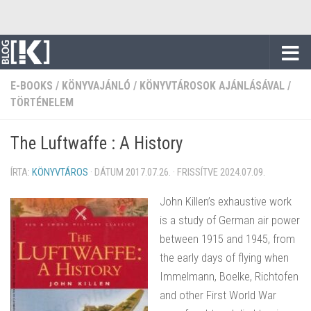
Skip to content
E-BOOKS
/
KÖNYVAJÁNLÓ
/
KÖNYVTÁROSOK AJÁNLÁSÁVAL
/
TÖRTÉNELEM
The Luftwaffe : A History
ÍRTA:
KÖNYVTÁROS
· DÁTUM
2017.07.26.
· FRISSÍTVE
2024.07.09.
John Killen’s exhaustive work
is a study of German air power
between 1915 and 1945, from
the early days of flying when
Immelmann, Boelke, Richtofen
and other First World War