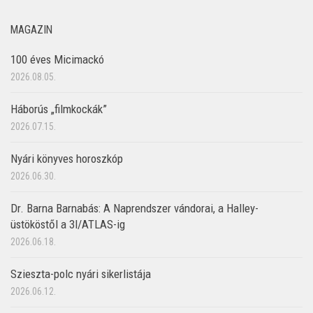
MAGAZIN
100 éves Micimackó
2026.08.05.
Háborús „filmkockák”
2026.07.15.
Nyári könyves horoszkóp
2026.06.30.
Dr. Barna Barnabás: A Naprendszer vándorai, a Halley-
üstököstől a 3I/ATLAS-ig
2026.06.18.
Szieszta-polc nyári sikerlistája
2026.06.12.