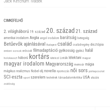
Jack Ketchum: Ivadék
CIMKEFELHŐ
20. század
21. század
2. világháború
19. század
barátság
Anglia
amerikai irodalom
betegség
angol irodalom
család
Betűevők ajánlásával
disztópia
családregény
Budapest
filmadaptáció
halál
gyilkosság
gyász
emberi sorsok
erőszak
kortárs
háború
lélektani
Listák
holokauszt
kötelező
magyar
magyar irodalom
Magyarország
mágia
memoár
női sors
novella
mágikus realizmus
Nobel-díj
nyomozás
párkapcsolat
SCI-eszta
szerelem
USA
társadalomkritika
utazás
sport
testvérek
zsidóság