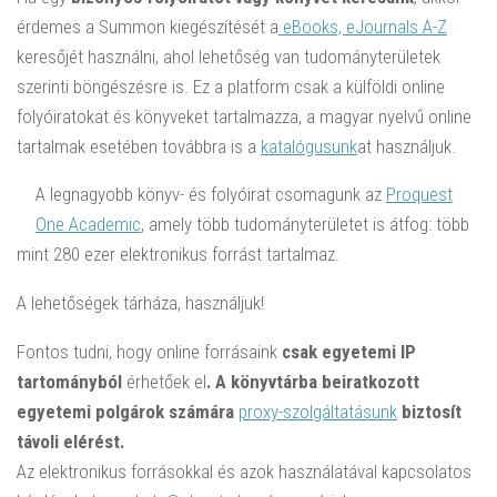
érdemes a Summon kiegészítését a
eBooks, eJournals A-Z
keresőjét használni, ahol lehetőség van tudományterületek
szerinti böngészésre is. Ez a platform csak a külföldi online
folyóiratokat és könyveket tartalmazza, a magyar nyelvű online
tartalmak esetében továbbra is a
katalógusunk
at használjuk.
A legnagyobb könyv- és folyóirat csomagunk az
Proquest
One Academic
, amely több tudományterületet is átfog: több
mint 280 ezer elektronikus forrást tartalmaz.
A lehetőségek tárháza, használjuk!
Fontos tudni, hogy online forrásaink
csak egyetemi IP
tartományból
érhetőek el
. A könyvtárba beiratkozott
egyetemi polgárok számára
proxy-szolgáltatásunk
biztosít
távoli elérést.
Az elektronikus forrásokkal és azok használatával kapcsolatos