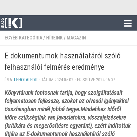
Skip to content
EGYÉB KATEGÓRIA
/
HÍREINK
/
MAGAZIN
E-dokumentumok használatáról szóló
felhasználói felmérés eredménye
ÍRTA:
LEHOTAI EDIT
· DÁTUM
2024.05.02.
· FRISSÍTVE
2024.05.07.
Könyvtárunk fontosnak tartja, hogy szolgáltatásait
folyamatosan fejlessze, azokat az olvasói igényekkel
összhangban minél jobbá tegye.Mindehhez időről
időre szükségünk van javaslatokra, visszajelzésekre
(kritikára és megerősítésre egyaránt), ezért indítottuk
útjára az E-dokumentumok használatáról szóló