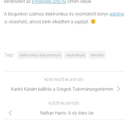
kérdéseket az
e-help@ek.szte.hu
címen várjuk.
A blogunkon számos elektronikus és nyomtatott könyv
ajánlója
is olvasható, ahová bárki elküldheti a sajátját.
Tags:
elektronikus dokumentum
eredmények
felmérés
KÖVETKEZŐ BEJEGYZÉS
Karikó Katalin kiállítás a Szegedi Tudományegyetemen
ELŐZŐ BEJEGYZÉS
Nathan Harris: A víz édes íze