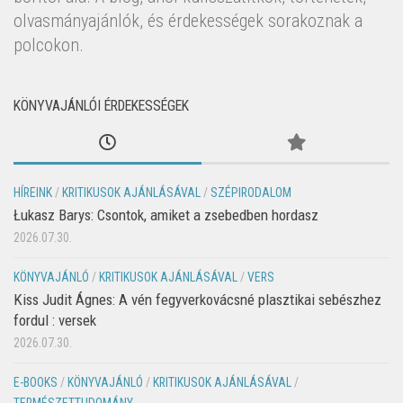
olvasmányajánlók, és érdekességek sorakoznak a
polcokon.
KÖNYVAJÁNLÓI ÉRDEKESSÉGEK
HÍREINK
/
KRITIKUSOK AJÁNLÁSÁVAL
/
SZÉPIRODALOM
Łukasz Barys: Csontok, amiket a zsebedben hordasz
2026.07.30.
KÖNYVAJÁNLÓ
/
KRITIKUSOK AJÁNLÁSÁVAL
/
VERS
Kiss Judit Ágnes: A vén fegyverkovácsné plasztikai sebészhez
fordul : versek
2026.07.30.
E-BOOKS
/
KÖNYVAJÁNLÓ
/
KRITIKUSOK AJÁNLÁSÁVAL
/