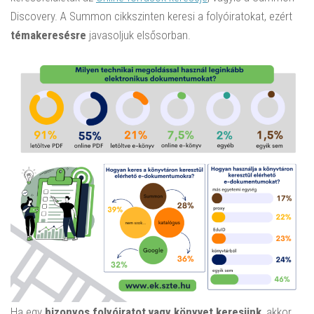
Discovery. A Summon cikkszinten keresi a folyóiratokat, ezért
témakeresésre
javasoljuk elsősorban.
Ha egy
bizonyos folyóiratot vagy könyvet keresünk
, akkor