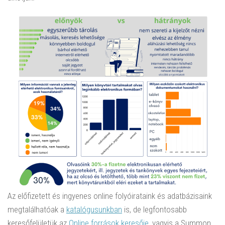
Az előfizetett és ingyenes online folyóirataink és adatbázisaink
megtalálhatóak a
katalógusunkban
is, de legfontosabb
keresőfelületük az
Online források keresője
, vagyis a Summon