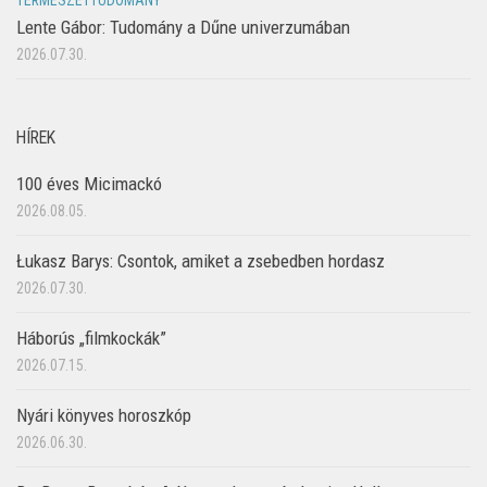
TERMÉSZETTUDOMÁNY
Lente Gábor: Tudomány a Dűne univerzumában
2026.07.30.
HÍREK
100 éves Micimackó
2026.08.05.
Łukasz Barys: Csontok, amiket a zsebedben hordasz
2026.07.30.
Háborús „filmkockák”
2026.07.15.
Nyári könyves horoszkóp
2026.06.30.