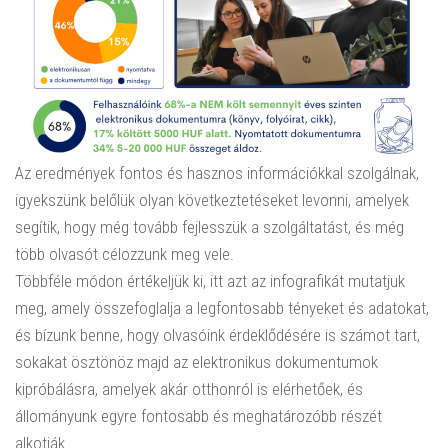
Az eredmények fontos és hasznos információkkal szolgálnak,
igyekszünk belőlük olyan következtetéseket levonni, amelyek
segítik, hogy még tovább fejlesszük a szolgáltatást, és még
több olvasót célozzunk meg vele.
Többféle módon értékeljük ki, itt azt az infografikát mutatjuk
meg, amely összefoglalja a legfontosabb tényeket és adatokat,
és bízunk benne, hogy olvasóink érdeklődésére is számot tart,
sokakat ösztönöz majd az elektronikus dokumentumok
kipróbálásra, amelyek akár otthonról is elérhetőek, és
állományunk egyre fontosabb és meghatározóbb részét
alkotják.