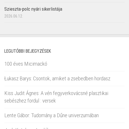
Szieszta-polc nyári sikerlistája
2026.06.12.
LEGUTÓBBI BEJEGYZÉSEK
100 éves Micimackó
Łukasz Barys: Csontok, amiket a zsebedben hordasz
Kiss Judit Ágnes: A vén fegyverkovácsné plasztikai
sebészhez fordul : versek
Lente Gábor: Tudomány a Dűne univerzumában