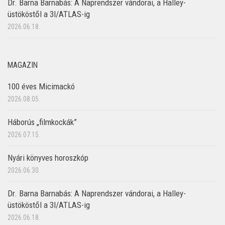
Dr. Barna Barnabás: A Naprendszer vándorai, a Halley-
üstököstől a 3I/ATLAS-ig
2026.06.18.
MAGAZIN
100 éves Micimackó
2026.08.05.
Háborús „filmkockák”
2026.07.15.
Nyári könyves horoszkóp
2026.06.30.
Dr. Barna Barnabás: A Naprendszer vándorai, a Halley-
üstököstől a 3I/ATLAS-ig
2026.06.18.