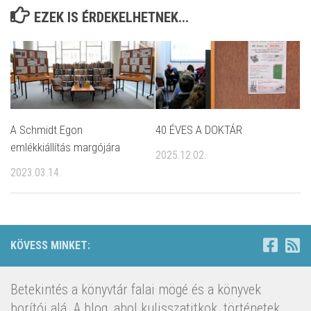
EZEK IS ÉRDEKELHETNEK...
A Schmidt Egon
40 ÉVES A DOKTÁR
emlékkiállítás margójára
2025.12.02.
2023.03.14.
KÖVESS MINKET:
Betekintés a könyvtár falai mögé és a könyvek
borítói alá. A blog, ahol kulisszatitkok, történetek,