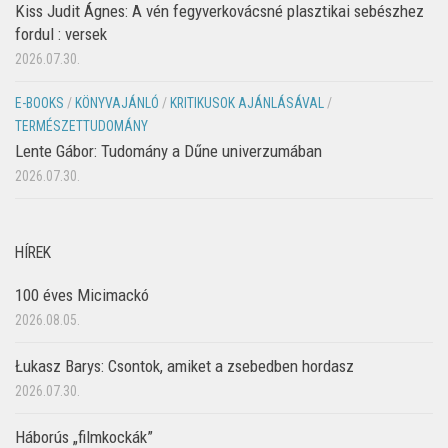
Kiss Judit Ágnes: A vén fegyverkovácsné plasztikai sebészhez
fordul : versek
2026.07.30.
E-BOOKS
/
KÖNYVAJÁNLÓ
/
KRITIKUSOK AJÁNLÁSÁVAL
/
TERMÉSZETTUDOMÁNY
Lente Gábor: Tudomány a Dűne univerzumában
2026.07.30.
HÍREK
100 éves Micimackó
2026.08.05.
Łukasz Barys: Csontok, amiket a zsebedben hordasz
2026.07.30.
Háborús „filmkockák”