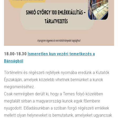
18.00-18.30
Ismeretlen kun vezéri temetkezés a
Bánságból
Történelmi és régészeti rejtélyek nyomába eredünk a Kutatók
Éjszakáján, amelyek közelebb vihetnek bennünket a kunok
megismeréséhez.
Csak nemrégiben derült ki, hogy a Temes folyó közelében
megtalált sírban a magyarországi kunok egyik főembere
nyugodott. Előadásunkban a szóban forgó régészeti emlékek
mellett olyan helyneveket is bemutatunk, amelyeket ugyancsak