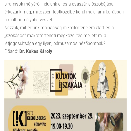
piramisok mélyéről indulunk el és a császár előszobájába
érkezünk meg, miközben testközelbe kerül majd, ami korábban
a múlt homályába veszett.
Nézzük, mit értünk mainapság mikrotörténelem alatt és a
„szokásos” makrotörténeti megközelítés mellett mi a
létjogosultsága egy ilyen, párhuzamos nézőpontnak?
Előadó:
Dr. Kokas Károly