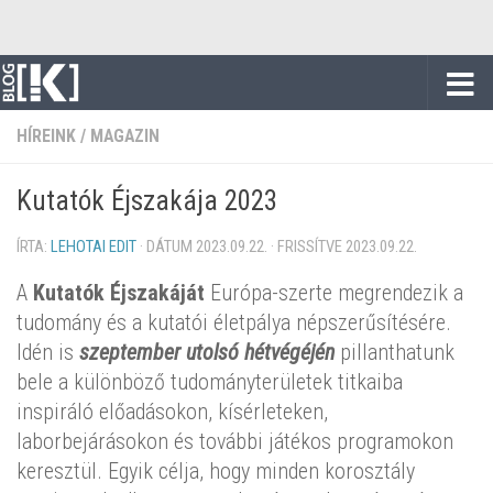
Skip to content
HÍREINK
/
MAGAZIN
Kutatók Éjszakája 2023
ÍRTA:
LEHOTAI EDIT
· DÁTUM
2023.09.22.
· FRISSÍTVE
2023.09.22.
A
Kutatók Éjszakáját
Európa-szerte megrendezik a
tudomány és a kutatói életpálya népszerűsítésére.
Idén is
szeptember utolsó hétvégéjén
pillanthatunk
bele a különböző tudományterületek titkaiba
inspiráló előadásokon, kísérleteken,
laborbejárásokon és további játékos programokon
keresztül. Egyik célja, hogy minden korosztály