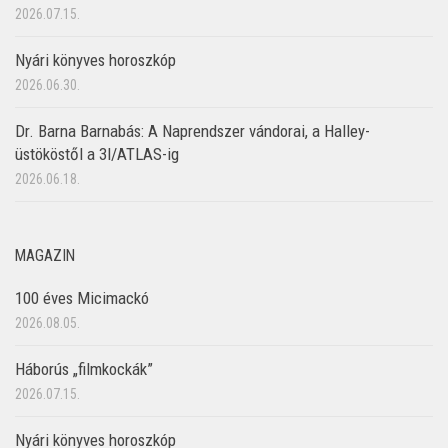
2026.07.15.
Nyári könyves horoszkóp
2026.06.30.
Dr. Barna Barnabás: A Naprendszer vándorai, a Halley-
üstököstől a 3I/ATLAS-ig
2026.06.18.
MAGAZIN
100 éves Micimackó
2026.08.05.
Háborús „filmkockák”
2026.07.15.
Nyári könyves horoszkóp