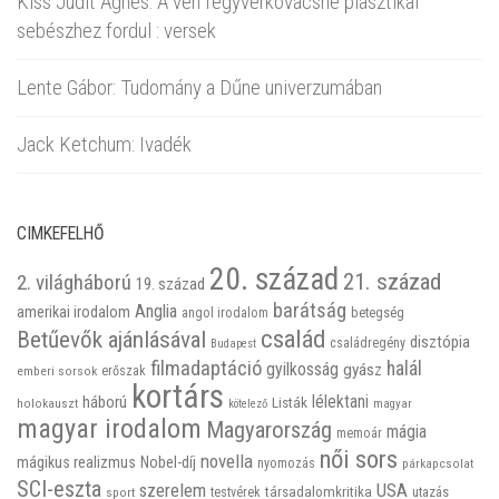
Kiss Judit Ágnes: A vén fegyverkovácsné plasztikai
sebészhez fordul : versek
Lente Gábor: Tudomány a Dűne univerzumában
Jack Ketchum: Ivadék
CIMKEFELHŐ
20. század
21. század
2. világháború
19. század
barátság
Anglia
amerikai irodalom
betegség
angol irodalom
család
Betűevők ajánlásával
disztópia
családregény
Budapest
filmadaptáció
halál
gyilkosság
gyász
emberi sorsok
erőszak
kortárs
háború
lélektani
Listák
holokauszt
kötelező
magyar
magyar irodalom
Magyarország
mágia
memoár
női sors
novella
mágikus realizmus
Nobel-díj
nyomozás
párkapcsolat
SCI-eszta
szerelem
USA
társadalomkritika
utazás
sport
testvérek