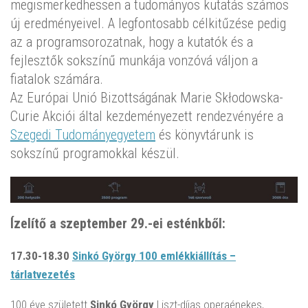
megismerkedhessen a tudományos kutatás számos
új eredményeivel. A legfontosabb célkitűzése pedig
az a programsorozatnak, hogy a kutatók és a
fejlesztők sokszínű munkája vonzóvá váljon a
fiatalok számára.
Az Európai Unió Bizottságának Marie Skłodowska-
Curie Akciói által kezdeményezett rendezvényére a
Szegedi Tudományegyetem
és könyvtárunk is
sokszínű programokkal készül.
Ízelítő a szeptember 29.-ei esténkből:
17.30-18.30
Sinkó György 100 emlékkiállítás –
tárlatvezetés
100 éve született
Sinkó György
Liszt-díjas operaénekes,