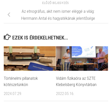
ELŐZŐ BEJEGYZÉS
Az etnográfus, akit nem ismer eléggé a világ:
Herrmann Antal és hagyatékának jelentősége
EZEK IS ÉRDEKELHETNEK...
Történelmi pillanatok
Vidám fizikaóra az SZTE
kötészetünkön
Klebelsberg Könyvtárban
2024.07.29.
2022.05.16.