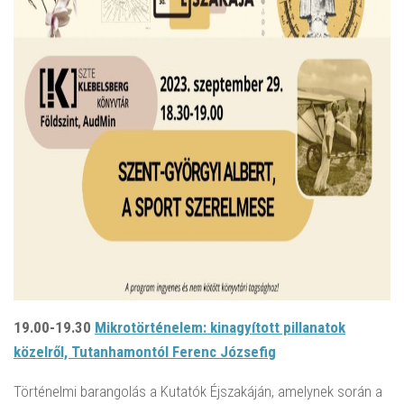
19.00-19.30
Mikrotörténelem: kinagyított pillanatok
közelről, Tutanhamontól Ferenc Józsefig
Történelmi barangolás a Kutatók Éjszakáján, amelynek során a