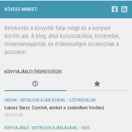
KÖVESS MINKET:
Betekintés a könyvtár falai mögé és a könyvek
borítói alá. A blog, ahol kulisszatitkok, történetek,
olvasmányajánlók, és érdekességek sorakoznak a
polcokon.
KÖNYVAJÁNLÓI ÉRDEKESSÉGEK
HÍREINK
/
KRITIKUSOK AJÁNLÁSÁVAL
/
SZÉPIRODALOM
Łukasz Barys: Csontok, amiket a zsebedben hordasz
2026.07.30.
KÖNYVAJÁNLÓ
/
KRITIKUSOK AJÁNLÁSÁVAL
/
VERS