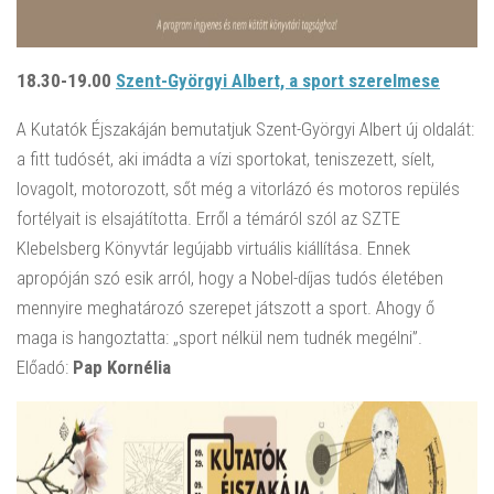
18.30-19.00
Szent-Györgyi Albert, a sport szerelmese
A Kutatók Éjszakáján bemutatjuk Szent-Györgyi Albert új oldalát:
a fitt tudósét, aki imádta a vízi sportokat, teniszezett, síelt,
lovagolt, motorozott, sőt még a vitorlázó és motoros repülés
fortélyait is elsajátította. Erről a témáról szól az SZTE
Klebelsberg Könyvtár legújabb virtuális kiállítása. Ennek
apropóján szó esik arról, hogy a Nobel-díjas tudós életében
mennyire meghatározó szerepet játszott a sport. Ahogy ő
maga is hangoztatta: „sport nélkül nem tudnék megélni”.
Előadó:
Pap Kornélia