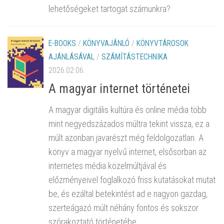
lehetőségeket tartogat számunkra?
E-BOOKS
/
KÖNYVAJÁNLÓ
/
KÖNYVTÁROSOK
AJÁNLÁSÁVAL
/
SZÁMÍTÁSTECHNIKA
2026.02.06.
A magyar internet történetei
A magyar digitális kultúra és online média több
mint negyedszázados múltra tekint vissza, ez a
múlt azonban javarészt még feldolgozatlan. A
könyv a magyar nyelvű internet, elsősorban az
internetes média közelmúltjával és
előzményeivel foglalkozó friss kutatásokat mutat
be, és ezáltal betekintést ad e nagyon gazdag,
szerteágazó múlt néhány fontos és sokszor
szórakoztató történetébe.