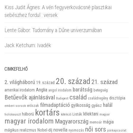
Kiss Judit Ágnes: A vén fegyverkovácsné plasztikai
sebészhez fordul : versek
Lente Gábor: Tudomány a Dűne univerzumában
Jack Ketchum: Ivadék
CIMKEFELHŐ
20. század
21. század
2. világháború
19. század
barátság
Anglia
amerikai irodalom
betegség
angol irodalom
család
Betűevők ajánlásával
disztópia
családregény
Budapest
filmadaptáció
halál
gyilkosság
gyász
emberi sorsok
erőszak
kortárs
háború
lélektani
Listák
holokauszt
kötelező
magyar
magyar irodalom
Magyarország
mágia
memoár
női sors
novella
mágikus realizmus
Nobel-díj
nyomozás
párkapcsolat