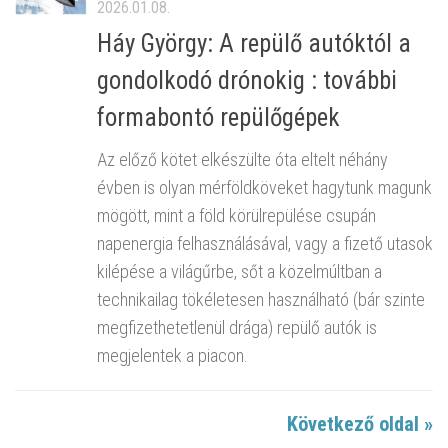
2026.01.08.
Háy György: A repülő autóktól a
gondolkodó drónokig : további
formabontó repülőgépek
Az előző kötet elkészülte óta eltelt néhány
évben is olyan mérföldköveket hagytunk magunk
mögött, mint a föld körülrepülése csupán
napenergia felhasználásával, vagy a fizető utasok
kilépése a világűrbe, sőt a közelmúltban a
technikailag tökéletesen használható (bár szinte
megfizethetetlenül drága) repülő autók is
megjelentek a piacon.
Következő oldal »