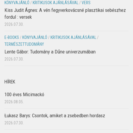
KÖNYVAJÁNLÓ
/
KRITIKUSOK AJÁNLÁSÁVAL
/
VERS
Kiss Judit Ágnes: A vén fegyverkovácsné plasztikai sebészhez
fordul : versek
2026.07.30.
E-BOOKS
/
KÖNYVAJÁNLÓ
/
KRITIKUSOK AJÁNLÁSÁVAL
/
TERMÉSZETTUDOMÁNY
Lente Gábor: Tudomány a Dűne univerzumában
2026.07.30.
HÍREK
100 éves Micimackó
2026.08.05.
Łukasz Barys: Csontok, amiket a zsebedben hordasz
2026.07.30.