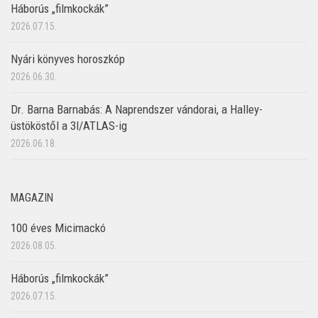
Háborús „filmkockák”
2026.07.15.
Nyári könyves horoszkóp
2026.06.30.
Dr. Barna Barnabás: A Naprendszer vándorai, a Halley-
üstököstől a 3I/ATLAS-ig
2026.06.18.
MAGAZIN
100 éves Micimackó
2026.08.05.
Háborús „filmkockák”
2026.07.15.