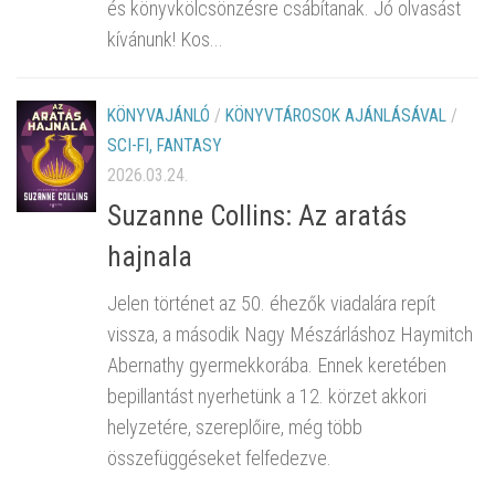
és könyvkölcsönzésre csábítanak. Jó olvasást
kívánunk! Kos...
KÖNYVAJÁNLÓ
/
KÖNYVTÁROSOK AJÁNLÁSÁVAL
/
SCI-FI, FANTASY
2026.03.24.
Suzanne Collins: Az aratás
hajnala
Jelen történet az 50. éhezők viadalára repít
vissza, a második Nagy Mészárláshoz Haymitch
Abernathy gyermekkorába. Ennek keretében
bepillantást nyerhetünk a 12. körzet akkori
helyzetére, szereplőire, még több
összefüggéseket felfedezve.