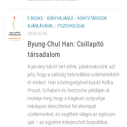
E-BOOKS
/
KÖNYVAJÁNLÓ
/
KÖNYVTÁROSOK
AJÁNLÁSÁVAL
/
PSZICHOLÓGIA
2026.02.06.
Byung-Chul Han: Csillapító
társadalom
A járvány tükröt tart elénk, pánikreakciónk azt
jelzi, hogy a valóság helyreállása sokkhatásként
ér minket. Han a betegségével küzdő Kafka,
Proust, Schubert és Nietzsche példáján át
mutatja meg, hogy a tragikum szépsége
miképpen éleszthetné fel eltompult
szellemünket, és segítheti világra az egészen
újat – az egyénre kiterjesztett biopolitikai