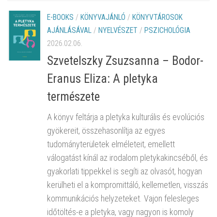
E-BOOKS
/
KÖNYVAJÁNLÓ
/
KÖNYVTÁROSOK
AJÁNLÁSÁVAL
/
NYELVÉSZET
/
PSZICHOLÓGIA
2026.02.06.
Szvetelszky Zsuzsanna – Bodor-
Eranus Eliza: A pletyka
természete
A könyv feltárja a pletyka kulturális és evolúciós
gyökereit, összehasonlítja az egyes
tudományterületek elméleteit, emellett
válogatást kínál az irodalom pletykakincséből, és
gyakorlati tippekkel is segíti az olvasót, hogyan
kerülheti el a kompromittáló, kellemetlen, visszás
kommunikációs helyzeteket. Vajon felesleges
időtöltés-e a pletyka, vagy nagyon is komoly