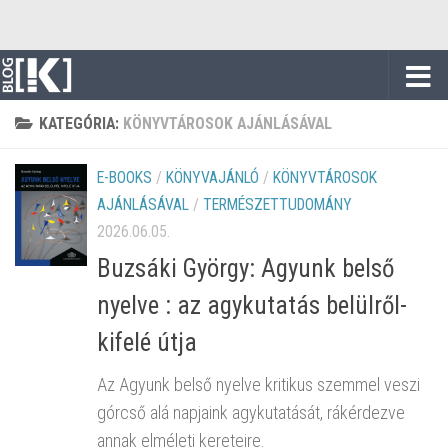
Skip to content
KATEGÓRIA:
KÖNYVTÁROSOK AJÁNLÁSÁVAL
E-BOOKS
/
KÖNYVAJÁNLÓ
/
KÖNYVTÁROSOK
AJÁNLÁSÁVAL
/
TERMÉSZETTUDOMÁNY
2026.06.05.
Buzsáki György: Agyunk belső
nyelve : az agykutatás belülről-
kifelé útja
Az Agyunk belső nyelve kritikus szemmel veszi
górcső alá napjaink agykutatását, rákérdezve
annak elméleti kereteire.