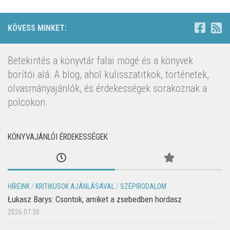
KÖVESS MINKET:
Betekintés a könyvtár falai mögé és a könyvek
borítói alá. A blog, ahol kulisszatitkok, történetek,
olvasmányajánlók, és érdekességek sorakoznak a
polcokon.
KÖNYVAJÁNLÓI ÉRDEKESSÉGEK
HÍREINK
/
KRITIKUSOK AJÁNLÁSÁVAL
/
SZÉPIRODALOM
Łukasz Barys: Csontok, amiket a zsebedben hordasz
2026.07.30.