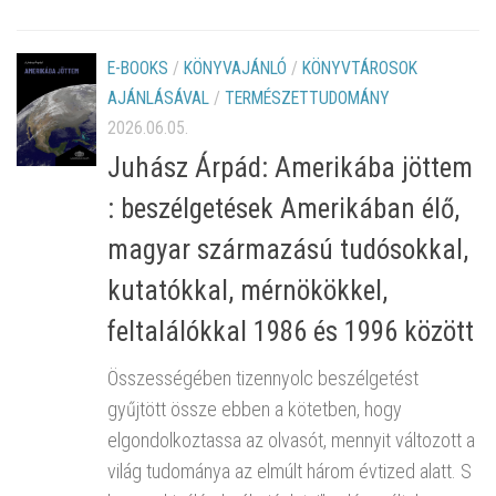
E-BOOKS
/
KÖNYVAJÁNLÓ
/
KÖNYVTÁROSOK
AJÁNLÁSÁVAL
/
TERMÉSZETTUDOMÁNY
2026.06.05.
Juhász Árpád: Amerikába jöttem
: beszélgetések Amerikában élő,
magyar származású tudósokkal,
kutatókkal, mérnökökkel,
feltalálókkal 1986 és 1996 között
Összességében tizennyolc beszélgetést
gyűjtött össze ebben a kötetben, hogy
elgondolkoztassa az olvasót, mennyit változott a
világ tudománya az elmúlt három évtized alatt. S