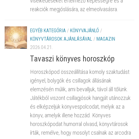
viselkedéseket értelmező képességre és a
reakciók megjóslására, az elmeolvasásra.
EGYÉB KATEGÓRIA
/
KÖNYVAJÁNLÓ
/
KÖNYVTÁROSOK AJÁNLÁSÁVAL
/
MAGAZIN
2026.04.21.
Tavaszi könyves horoszkóp
Horoszkópod összeállítása komoly szaktudást
igényel, bolygók és csillagok állásának
elemzésén múlik, ami bevalljuk, távol áll tőlünk.
Játékból viszont csillagjósok hangját utánozzuk
és elképzeljük könyvespolcodat, melyik az a
könyv, amelyik illene hozzád. Könyves
horoszkópodat humorral olvasd, könyvtárosok
írták, remélve, hogy mosolyt csalnak az arcodra