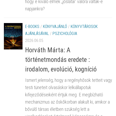
hogy e kiváló elmék „jóslatai” valóra váltak-e
napjainkra?
E-BOOKS
/
KÖNYVAJÁNLÓ
/
KÖNYVTÁROSOK
AJÁNLÁSÁVAL
/
PSZICHOLÓGIA
2026.06.05.
Horváth Márta: A
történetmondás eredete :
irodalom, evolúció, kogníció
Ismert jelenség, hogy a regényhősök tetteit vagy
testi tüneteit olvasáskor lelkiállapotuk
kifejeződéseiként értjük meg. E megbízható
mechanizmus az őskőkorban alakult ki, amikor a
bővülő társas életben szükség lett a