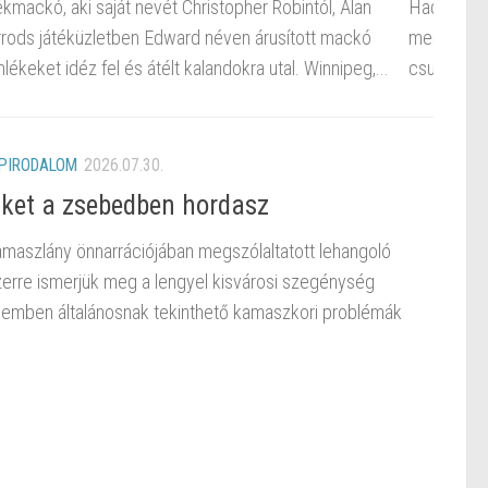
ilmről olvasható ismertető. Ennek apropóján született
Horoszk
 kíván adni a fenti projektről. Nem célom a teljes leírás,
tőlünk.
lantani arról, hogyan készül egy ilyen összeállítás....
Könyve
csábíta
PIRODALOM
2026.07.30.
iket a zsebedben hordasz
amaszlány önnarrációjában megszólaltatott lehangoló
zerre ismerjük meg a lengyel kisvárosi szegénység
telemben általánosnak tekinthető kamaszkori problémák