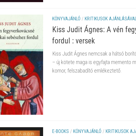
KÖNYVAJÁNLÓ
/
KRITIKUSOK AJÁNLÁSÁVA
Kiss Judit Ágnes: A vén fe
fordul : versek
Kiss Judit Ágnes nemcsak a hátsó borító
– új kötete maga is egyfajta memento mor
komor, felszabadító emlékeztető.
E-BOOKS
/
KÖNYVAJÁNLÓ
/
KRITIKUSOK A