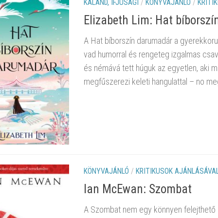
KALAND, IFJÚSÁGI
/
KÖNYVAJÁNLÓ
/
KRITI
Elizabeth Lim: Hat bíborsz
A Hat bíborszín darumadár a gyerekkorun
vad humorral és rengeteg izgalmas csava
és némává tett húguk az egyetlen, aki m
megfűszerezi keleti hangulattal – no meg
KÖNYVAJÁNLÓ
/
KRITIKUSOK AJÁNLÁSÁVA
Ian McEwan: Szombat
A Szombat nem egy könnyen felejthető kö