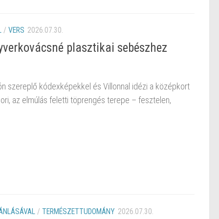
L
/
VERS
2026.07.30.
gyverkovácsné plasztikai sebészhez
n szereplő kódexképekkel és Villonnal idézi a középkort
i, az elmúlás feletti töprengés terepe – fesztelen,
JÁNLÁSÁVAL
/
TERMÉSZETTUDOMÁNY
2026.07.30.