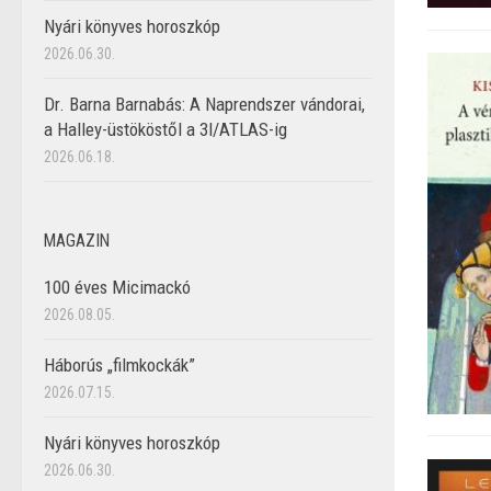
Nyári könyves horoszkóp
2026.06.30.
Dr. Barna Barnabás: A Naprendszer vándorai,
a Halley-üstököstől a 3I/ATLAS-ig
2026.06.18.
MAGAZIN
100 éves Micimackó
2026.08.05.
Háborús „filmkockák”
2026.07.15.
Nyári könyves horoszkóp
2026.06.30.