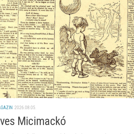
ATEGÓRIA
/
HÍREINK
/
MAGAZIN
2026.07.15.
orús „filmkockák”