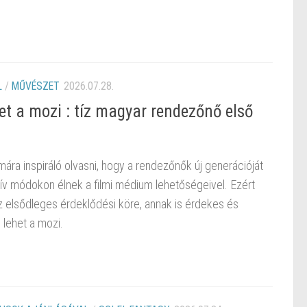
L
/
MŰVÉSZET
2026.07.28.
et a mozi : tíz magyar rendezőnő első
ára inspiráló olvasni, hogy a rendezőnők új generációját
tív módokon élnek a filmi médium lehetőségeivel. Ezért
z elsődleges érdeklődési köre, annak is érdekes és
lehet a mozi.