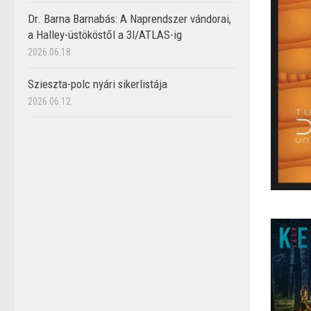
Dr. Barna Barnabás: A Naprendszer vándorai,
a Halley-üstököstől a 3I/ATLAS-ig
2026.06.18.
Szieszta-polc nyári sikerlistája
2026.06.12.