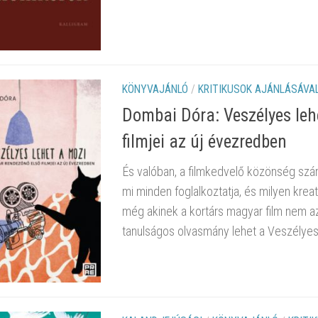
KÖNYVAJÁNLÓ
/
KRITIKUSOK AJÁNLÁSÁVA
Dombai Dóra: Veszélyes leh
filmjei az új évezredben
És valóban, a filmkedvelő közönség szám
mi minden foglalkoztatja, és milyen krea
még akinek a kortárs magyar film nem a
tanulságos olvasmány lehet a Veszélyes 