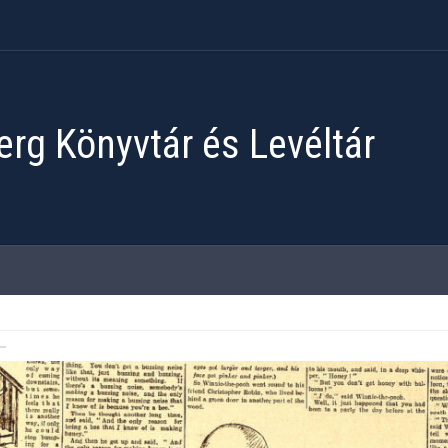
rg Könyvtár és Levéltár
Previous
Next