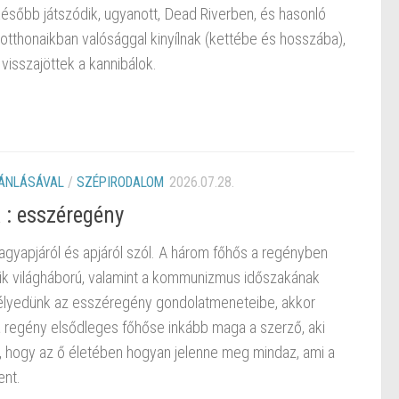
 később játszódik, ugyanott, Dead Riverben, és hasonló
tthonaikban valósággal kinyílnak (kettébe és hosszába),
isszajöttek a kannibálok.
JÁNLÁSÁVAL
/
SZÉPIRODALOM
2026.07.28.
 : esszéregény
agyapjáról és apjáról szól. A három főhős a regényben
odik világháború, valamint a kommunizmus időszakának
lyedünk az esszéregény gondolatmeneteibe, akkor
 regény elsődleges főhőse inkább maga a szerző, aki
 hogy az ő életében hogyan jelenne meg mindaz, ami a
ent.