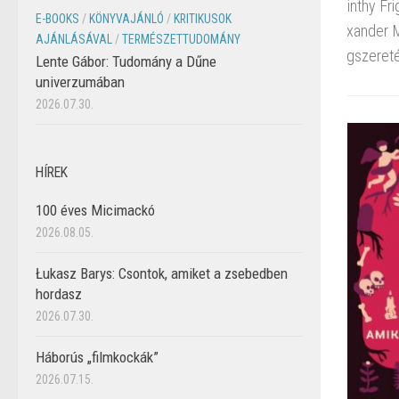
ékmackó, aki saját nevét Christopher Robintól, Alan
Hadtörté
E-BOOKS
/
KÖNYVAJÁNLÓ
/
KRITIKUSOK
Harrods játéküzletben Edward néven árusított mackó
meg ez a
AJÁNLÁSÁVAL
/
TERMÉSZETTUDOMÁNY
mlékeket idéz fel és átélt kalandokra utal. Winnipeg,...
csupán n
Lente Gábor: Tudomány a Dűne
univerzumában
2026.07.30.
HÍREK
100 éves Micimackó
2026.08.05.
Łukasz Barys: Csontok, amiket a zsebedben
hordasz
2026.07.30.
Háborús „filmkockák”
2026.07.15.