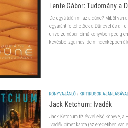
Lente Gábor: Tudomány a 
De egyáltalán mi az a dűne? Miből van 
egyaránt feltehetőek a Dűnével és a F
univerzumában című könyvben pedig err
kevésbé izgalmas, de mindenképpen álla
KÖNYVAJÁNLÓ
/
KRITIKUSOK AJÁNLÁSÁVA
Jack Ketchum: Ivadék
Jack Ketchum tíz évvel első könyve, a Ho
Ivadék címet kapta (az eredetiben van 