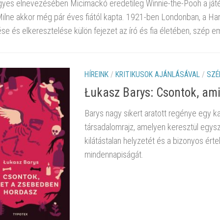
neti gyűjteményünk weboldalán immár 198 második világháborús f
z erősen szubjektív hangvételű írás, mely egy kis háttérinformációt
éhány epizódot, ha úgy tetszik, néhány „filmkockát” szeretnék felvil
HÍREINK
/
KRITIKUSOK AJÁNLÁSÁVAL
/
SZÉ
Łukasz Barys: Csontok, am
Barys nagy sikert aratott regénye egy k
társadalomrajz, amelyen keresztül egys
kilátástalan helyzetét és a bizonyos ér
mindennapiságát.