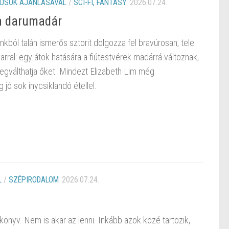
KUSOK AJÁNLÁSÁVAL
/
SCI-FI, FANTASY
2026.07.24.
ín darumadár
kból talán ismerős sztorit dolgozza fel bravúrosan, tele
rral: egy átok hatására a fiútestvérek madárrá változnak,
egválthatja őket. Mindezt Elizabeth Lim még
 jó sok ínycsiklandó étellel.
L
/
SZÉPIRODALOM
2026.07.24.
nyv. Nem is akar az lenni. Inkább azok közé tartozik,