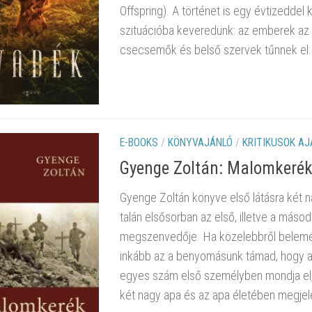
Offspring). A történet is egy évtizeddel
szituációba keveredünk: az emberek az o
csecsemők és belső szervek tűnnek el: v
E-BOOKS
/
KÖNYVAJÁNLÓ
/
KRITIKUSOK A
Gyenge Zoltán: Malomkerék
Gyenge Zoltán könyve első látásra két n
talán elsősorban az első, illetve a más
megszenvedője. Ha közelebbről belemé
inkább az a benyomásunk támad, hogy a
egyes szám első személyben mondja el,
két nagy apa és az apa életében megjel