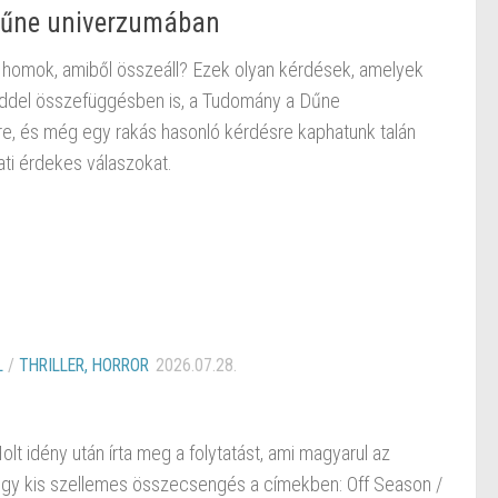
Dűne univerzumában
a homok, amiből összeáll? Ezek olyan kérdések, amelyek
ölddel összefüggésben is, a Tudomány a Dűne
e, és még egy rakás hasonló kérdésre kaphatunk talán
ti érdekes válaszokat.
L
/
THRILLER, HORROR
2026.07.28.
lt idény után írta meg a folytatást, ami magyarul az
egy kis szellemes összecsengés a címekben: Off Season /