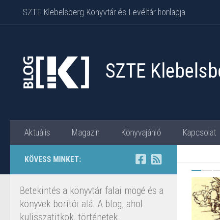
SZTE Klebelsberg Könyvtár és Levéltár honlapja
Skip to content
SZTE Klebelsbe
Aktuális
Magazin
Könyvajánló
Kapcsolat
KÖVESS MINKET:
Betekintés a könyvtár falai mögé és a
könyvek borítói alá. A blog, ahol
kulisszatitkok, történetek,