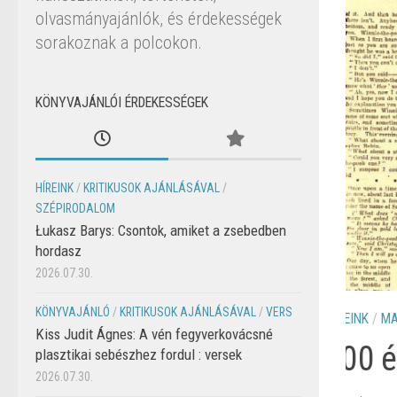
olvasmányajánlók, és érdekességek
sorakoznak a polcokon.
KÖNYVAJÁNLÓI ÉRDEKESSÉGEK
HÍREINK
/
KRITIKUSOK AJÁNLÁSÁVAL
/
SZÉPIRODALOM
Łukasz Barys: Csontok, amiket a zsebedben
hordasz
2026.07.30.
KÖNYVAJÁNLÓ
/
KRITIKUSOK AJÁNLÁSÁVAL
/
VERS
EGYÉB K
Kiss Judit Ágnes: A vén fegyverkovácsné
Háb
plasztikai sebészhez fordul : versek
2026.07.30.