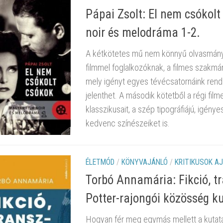
Pápai Zsolt: El nem csókolt
noir és melodráma 1-2.
A kétkötetes mű nem könnyű olvasmány,
filmmel foglalkozóknak, a filmes szakmán
mely igényt egyes tévécsatornáink rendsz
jelenthet. A második kötetből a régi fil
klasszikusait, a szép tipográfiájú, igén
kedvenc színészeiket is.
ÉLETMÓD
/
KÖNYVAJÁNLÓ
/
KRITIKUSOK A
Torbó Annamária: Fikció, t
Potter-rajongói közösség kul
Hogyan fér meg egymás mellett a kutatá