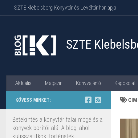
SZTE Klebelsberg Könyvtár és Levéltár honlapja
Skip to content
SZTE Klebelsbe
Aktuális
Magazin
Könyvajánló
Kapcsolat
CIM
KÖVESS MINKET:
Betekintés a könyvtár falai mögé és a
könyvek borítói alá. A blog, ahol
kulisszatitkok, történetek,