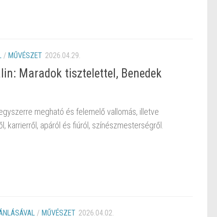
L
/
MŰVÉSZET
2026.04.29.
in: Maradok tisztelettel, Benedek
egyszerre megható és felemelő vallomás, illetve
l, karrierről, apáról és fiúról, színészmesterségről.
JÁNLÁSÁVAL
/
MŰVÉSZET
2026.04.02.