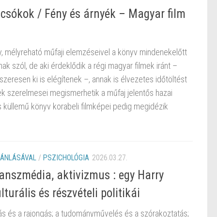
 csókok / Fény és árnyék – Magyar film
 mélyreható műfaji elemzéseivel a könyv mindenekelőtt
ak szól, de aki érdeklődik a régi magyar filmek iránt –
eresen ki is elégítenek –, annak is élvezetes időtöltést
mek szerelmesei megismerhetik a műfaj jelentős hazai
yes küllemű könyv korabeli filmképei pedig megidézik
JÁNLÁSÁVAL
/
PSZICHOLÓGIA
2026.03.27.
ranszmédia, aktivizmus : egy Harry
turális és részvételi politikái
s és a rajongás; a tudományművelés és a szórakoztatás;