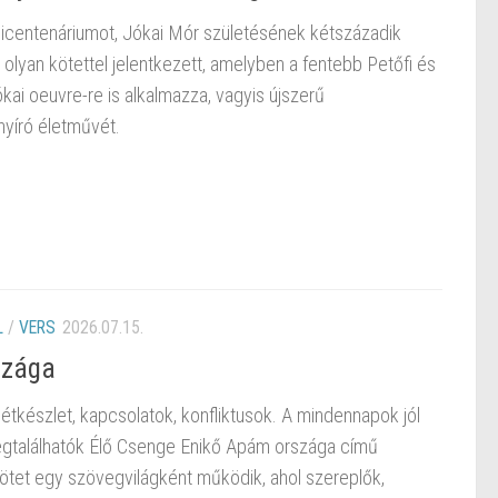
icentenáriumot, Jókai Mór születésének kétszázadik
y olyan kötettel jelentkezett, amelyben a fentebb Petőfi és
ai oeuvre-re is alkalmazza, vagyis újszerű
nyíró életművét.
L
/
VERS
2026.07.15.
szága
 étkészlet, kapcsolatok, konfliktusok. A mindennapok jól
megtalálhatók Élő Csenge Enikő Apám országa című
ötet egy szövegvilágként működik, ahol szereplők,