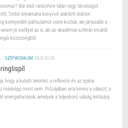
ktivizmus? Bár első ránézésre talán nagy távolságot
ött, Torbó Annamária könyvvé alakított doktori
og könnyedén párhuzamot vonni köztük, aki jártasabb a
nem jó eséllyel az is, aki az akadémiai szférán kívülről
jongói közösségből.
L
/
SZÉPIRODALOM
2026.03.20.
ringlispíl
a, hogy a kutató tekintet, a reflexiós és az epikai
z másképp most sem. Prózájában arra keresi a választ, a
 energiaforrások, amelyek a teljeskörű válság leírására,