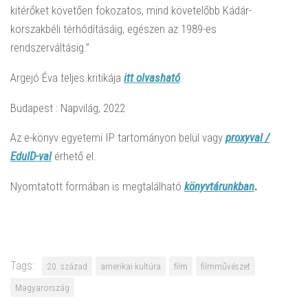
kitérőket követően fokozatos, mind követelőbb Kádár-
korszakbéli térhódításáig, egészen az 1989-es
rendszerváltásig.”
Argejó Éva teljes kritikája
itt olvasható
.
Budapest : Napvilág, 2022
Az e-könyv egyetemi IP tartományon belül vagy
proxyval /
EduID-val
érhető el.
Nyomtatott formában is megtalálható
könyvtárunkban
.
Tags:
20. század
amerikai kultúra
film
filmművészet
Magyarország