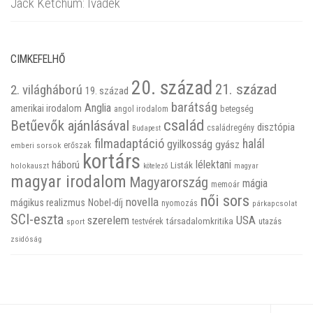
Jack Ketchum: Ivadék
CIMKEFELHŐ
20. század
21. század
2. világháború
19. század
barátság
Anglia
amerikai irodalom
betegség
angol irodalom
család
Betűevők ajánlásával
disztópia
családregény
Budapest
filmadaptáció
halál
gyilkosság
gyász
emberi sorsok
erőszak
kortárs
háború
lélektani
Listák
holokauszt
kötelező
magyar
magyar irodalom
Magyarország
mágia
memoár
női sors
novella
mágikus realizmus
Nobel-díj
nyomozás
párkapcsolat
SCI-eszta
szerelem
USA
társadalomkritika
utazás
sport
testvérek
zsidóság