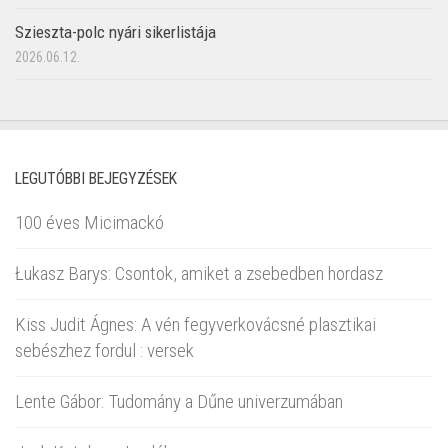
Szieszta-polc nyári sikerlistája
2026.06.12.
LEGUTÓBBI BEJEGYZÉSEK
100 éves Micimackó
Łukasz Barys: Csontok, amiket a zsebedben hordasz
Kiss Judit Ágnes: A vén fegyverkovácsné plasztikai
sebészhez fordul : versek
Lente Gábor: Tudomány a Dűne univerzumában