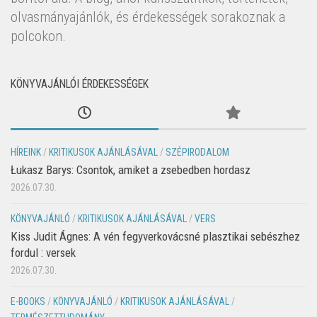
olvasmányajánlók, és érdekességek sorakoznak a
polcokon.
KÖNYVAJÁNLÓI ÉRDEKESSÉGEK
HÍREINK
/
KRITIKUSOK AJÁNLÁSÁVAL
/
SZÉPIRODALOM
Łukasz Barys: Csontok, amiket a zsebedben hordasz
2026.07.30.
KÖNYVAJÁNLÓ
/
KRITIKUSOK AJÁNLÁSÁVAL
/
VERS
Kiss Judit Ágnes: A vén fegyverkovácsné plasztikai sebészhez
fordul : versek
2026.07.30.
E-BOOKS
/
KÖNYVAJÁNLÓ
/
KRITIKUSOK AJÁNLÁSÁVAL
/