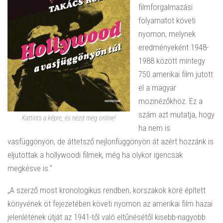
filmforgalmazási
folyamatot követi
nyomon, melynek
eredményeként 1948-
1988 között mintegy
750 amerikai film jutott
el a magyar
mozinézőkhöz. Ez a
szám azt mutatja, hogy
Kattints a képre, és nézd meg online!
ha nem is
vasfüggönyön, de áttetsző nejlonfüggönyön át azért hozzánk is
eljutottak a hollywoodi filmek, még ha olykor igencsak
megkésve is.”
„A szerző most kronologikus rendben, korszakok köré épített
könyvének öt fejezetében követi nyomon az amerikai film hazai
jelenlétének útját az 1941-től való eltűnésétől kisebb-nagyobb