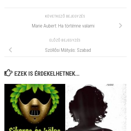
KÖVETKEZŐ BEJEGYZÉS
Marie Aubert: Ha történne valami
ELŐZŐ BEJEGYZÉS
Szöllősi Mátyás: Szabad
EZEK IS ÉRDEKELHETNEK...