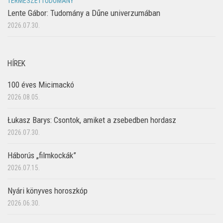
TERMÉSZETTUDOMÁNY
Lente Gábor: Tudomány a Dűne univerzumában
2026.07.30.
HÍREK
100 éves Micimackó
2026.08.05.
Łukasz Barys: Csontok, amiket a zsebedben hordasz
2026.07.30.
Háborús „filmkockák”
2026.07.15.
Nyári könyves horoszkóp
2026.06.30.