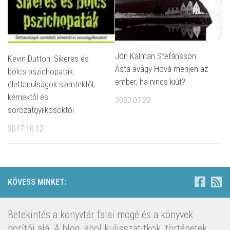
Jón Kalman Stefánsson:
Kevin Dutton: Sikeres és
Ásta avagy Hová menjen az
bölcs pszichopaták:
ember, ha nincs kiút?
élettanulságok szentektől,
kémektől és
2022.07.22.
sorozatgyilkosoktól
2017.10.12.
KÖVESS MINKET:
Betekintés a könyvtár falai mögé és a könyvek
borítói alá. A blog, ahol kulisszatitkok, történetek,