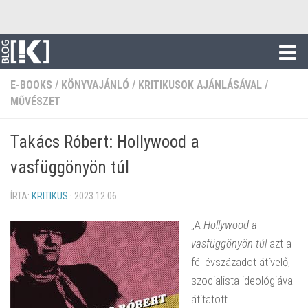
Skip to content
E-BOOKS
/
KÖNYVAJÁNLÓ
/
KRITIKUSOK AJÁNLÁSÁVAL
/
MŰVÉSZET
Takács Róbert: Hollywood a
vasfüggönyön túl
ÍRTA:
KRITIKUS
·
2023.12.06.
„A
Hollywood a
vasfüggönyön túl
azt a
fél évszázadot átívelő,
szocialista ideológiával
átitatott