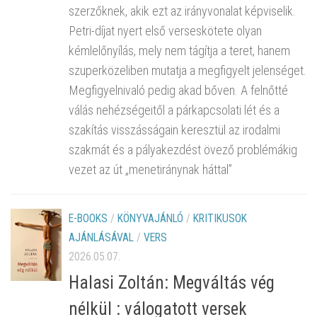
szerzőknek, akik ezt az irányvonalat képviselik.
Petri-díjat nyert első verseskötete olyan
kémlelőnyílás, mely nem tágítja a teret, hanem
szuperközeliben mutatja a megfigyelt jelenséget.
Megfigyelnivaló pedig akad bőven. A felnőtté
válás nehézségeitől a párkapcsolati lét és a
szakítás visszásságain keresztül az irodalmi
szakmát és a pályakezdést övező problémákig
vezet az út „menetiránynak háttal”
E-BOOKS
/
KÖNYVAJÁNLÓ
/
KRITIKUSOK
AJÁNLÁSÁVAL
/
VERS
2026.05.07.
Halasi Zoltán: Megváltás vég
nélkül : válogatott versek