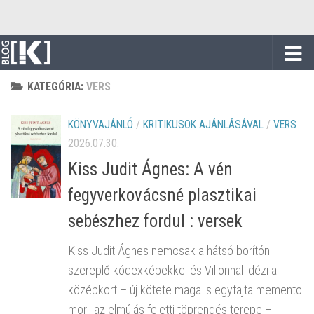
Skip to content
KATEGÓRIA:
VERS
KÖNYVAJÁNLÓ
/
KRITIKUSOK AJÁNLÁSÁVAL
/
VERS
2026.07.30.
Kiss Judit Ágnes: A vén
fegyverkovácsné plasztikai
sebészhez fordul : versek
Kiss Judit Ágnes nemcsak a hátsó borítón
szereplő kódexképekkel és Villonnal idézi a
középkort – új kötete maga is egyfajta memento
mori, az elmúlás feletti töprengés terepe –