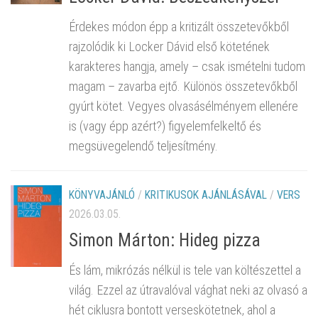
Érdekes módon épp a kritizált összetevőkből
rajzolódik ki Locker Dávid első kötetének
karakteres hangja, amely – csak ismételni tudom
magam – zavarba ejtő. Különös összetevőkből
gyúrt kötet. Vegyes olvasásélményem ellenére
is (vagy épp azért?) figyelemfelkeltő és
megsüvegelendő teljesítmény.
KÖNYVAJÁNLÓ
/
KRITIKUSOK AJÁNLÁSÁVAL
/
VERS
2026.03.05.
Simon Márton: Hideg pizza
És lám, mikrózás nélkül is tele van költészettel a
világ. Ezzel az útravalóval vághat neki az olvasó a
hét ciklusra bontott verseskötetnek, ahol a