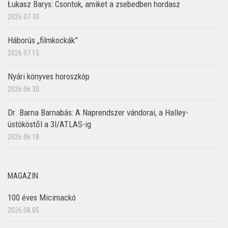
Łukasz Barys: Csontok, amiket a zsebedben hordasz
2026.07.30.
Háborús „filmkockák”
2026.07.15.
Nyári könyves horoszkóp
2026.06.30.
Dr. Barna Barnabás: A Naprendszer vándorai, a Halley-
üstököstől a 3I/ATLAS-ig
2026.06.18.
MAGAZIN
100 éves Micimackó
2026.08.05.