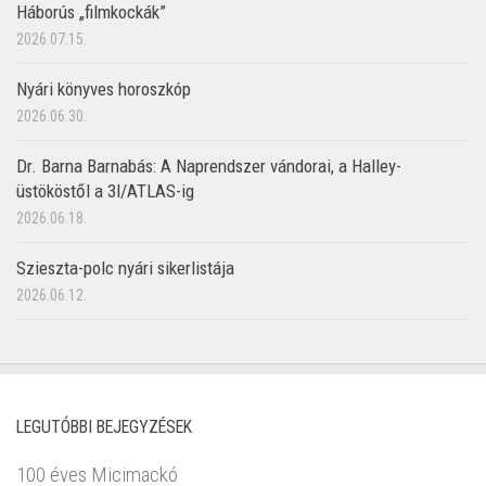
Háborús „filmkockák”
2026.07.15.
Nyári könyves horoszkóp
2026.06.30.
Dr. Barna Barnabás: A Naprendszer vándorai, a Halley-
üstököstől a 3I/ATLAS-ig
2026.06.18.
Szieszta-polc nyári sikerlistája
2026.06.12.
LEGUTÓBBI BEJEGYZÉSEK
100 éves Micimackó