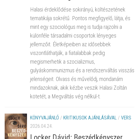
Halasi érdeklődése sokirányú, költészetének
tematikája sokrétű. Pontos megfigyelő, látja, és
mint egy szociológus meg is tudja rajzolni a
különféle társadalmi csoportok lényeges
jellemzőit. Életképeiben az idősebbek
viszontláthatják, a fiatalabbak pedig
megismerhetik a szocializmus,
gulyáskommunizmus és a rendszerváltás visszás
jelenségeit. Olvass és művelődj, mondanám
mindazoknak, akik kézbe veszik Halasi Zoltán
kötetét, a Megváltás vég nélkül-t.
KÖNYVAJÁNLÓ
/
KRITIKUSOK AJÁNLÁSÁVAL
/
VERS
2026.04.24.
Locker Dávid: Beszédkényszer