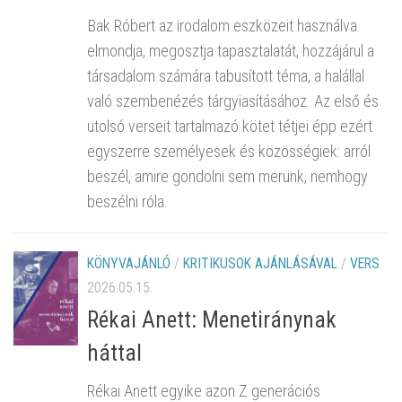
Bak Róbert az irodalom eszközeit használva
elmondja, megosztja tapasztalatát, hozzájárul a
társadalom számára tabusított téma, a halállal
való szembenézés tárgyiasításához. Az első és
utolsó verseit tartalmazó kötet tétjei épp ezért
egyszerre személyesek és közösségiek: arról
beszél, amire gondolni sem merünk, nemhogy
beszélni róla.
KÖNYVAJÁNLÓ
/
KRITIKUSOK AJÁNLÁSÁVAL
/
VERS
2026.05.15.
Rékai Anett: Menetiránynak
háttal
Rékai Anett egyike azon Z generációs