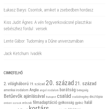
Łukasz Barys: Csontok, amiket a zsebedben hordasz
Kiss Judit Ágnes: A vén fegyverkovácsné plasztikai
sebészhez fordul : versek
Lente Gábor: Tudomány a Dűne univerzumában
Jack Ketchum: Ivadék
CIMKEFELHŐ
20. század
21. század
2. világháború
19. század
barátság
Anglia
amerikai irodalom
betegség
angol irodalom
család
Betűevők ajánlásával
disztópia
családregény
Budapest
filmadaptáció
halál
gyilkosság
gyász
emberi sorsok
erőszak
kortárs