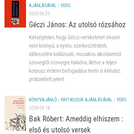
AJÁNLÁSÁVAL
/
VERS
2026.06.25.
Géczi János: Az utolsó rózsához
Kétségtelen, hogy Géczi-verskötetet olvasni
nem könnyű, a nyelvi, szerkesztésbeli,
időkezelési kollázsoló, mozaikos alkotásmód
szövegről szövegre haladva, illetve a teljes
korpusz érdemi befogadása terén is kihívást,
próbatételt jelent.
KÖNYVAJÁNLÓ
/
KRITIKUSOK AJÁNLÁSÁVAL
/
VERS
2026.06.18.
Bak Róbert: Ameddig elhiszem :
első és utolsó versek