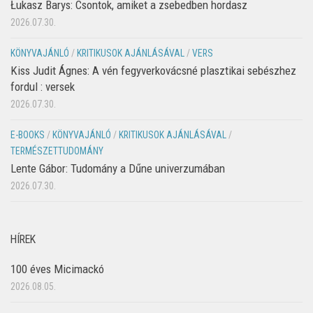
Łukasz Barys: Csontok, amiket a zsebedben hordasz
2026.07.30.
KÖNYVAJÁNLÓ
/
KRITIKUSOK AJÁNLÁSÁVAL
/
VERS
Kiss Judit Ágnes: A vén fegyverkovácsné plasztikai sebészhez
fordul : versek
2026.07.30.
E-BOOKS
/
KÖNYVAJÁNLÓ
/
KRITIKUSOK AJÁNLÁSÁVAL
/
TERMÉSZETTUDOMÁNY
Lente Gábor: Tudomány a Dűne univerzumában
2026.07.30.
HÍREK
100 éves Micimackó
2026.08.05.