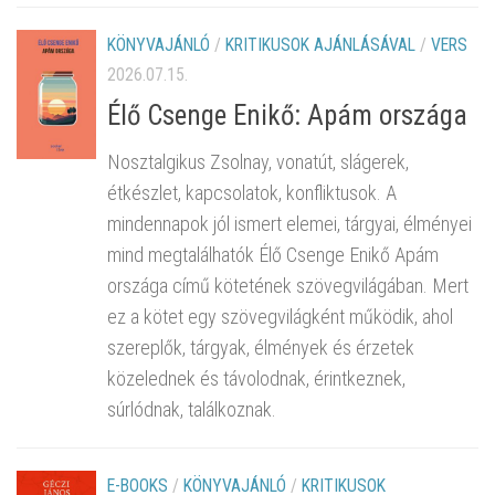
KÖNYVAJÁNLÓ
/
KRITIKUSOK AJÁNLÁSÁVAL
/
VERS
2026.07.15.
Élő Csenge Enikő: Apám országa
Nosztalgikus Zsolnay, vonatút, slágerek,
étkészlet, kapcsolatok, konfliktusok. A
mindennapok jól ismert elemei, tárgyai, élményei
mind megtalálhatók Élő Csenge Enikő Apám
országa című kötetének szövegvilágában. Mert
ez a kötet egy szövegvilágként működik, ahol
szereplők, tárgyak, élmények és érzetek
közelednek és távolodnak, érintkeznek,
súrlódnak, találkoznak.
E-BOOKS
/
KÖNYVAJÁNLÓ
/
KRITIKUSOK