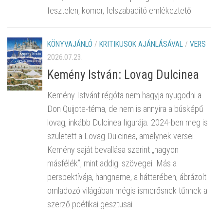
fesztelen, komor, felszabadító emlékeztető.
KÖNYVAJÁNLÓ
/
KRITIKUSOK AJÁNLÁSÁVAL
/
VERS
2026.07.23.
Kemény István: Lovag Dulcinea
Kemény Istvánt régóta nem hagyja nyugodni a
Don Quijote-téma, de nem is annyira a búsképű
lovag, inkább Dulcinea figurája. 2024-ben meg is
született a Lovag Dulcinea, amelynek versei
Kemény saját bevallása szerint „nagyon
másfélék”, mint addigi szövegei. Más a
perspektívája, hangneme, a hátterében, ábrázolt
omladozó világában mégis ismerősnek tűnnek a
szerző poétikai gesztusai.