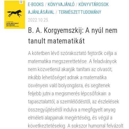
E-BOOKS
/
KÖNYVAJÁNLÓ
/
KÖNYVTÁROSOK
AJÁNLÁSÁVAL
/
TERMÉSZETTUDOMÁNY
2022.10.25.
B. A. Korgyemszkij: A nyúl nem
tanult matematikát
A kötetben lévő szórakoztató fejtörők célja a
matematika megszerettetése. A feladványok
nem közvetlenül akarják tanítani az olvasót,
inkább lehetőséget adnak a matematika
ösvényein való bolyongásra, és segítenek
feljebb jutni a megismerés lépcsőfokain: a
tapasztalattól, a szemlélődéstől, az észlelések
összegyűjtésétől indulva a megfigyelt anyag
elméleti alapjainak megértéséig, és végül a
következtetésekig. A sokszor humorral felvázolt