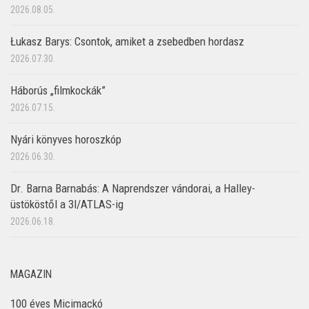
2026.08.05.
Łukasz Barys: Csontok, amiket a zsebedben hordasz
2026.07.30.
Háborús „filmkockák”
2026.07.15.
Nyári könyves horoszkóp
2026.06.30.
Dr. Barna Barnabás: A Naprendszer vándorai, a Halley-
üstököstől a 3I/ATLAS-ig
2026.06.18.
MAGAZIN
100 éves Micimackó