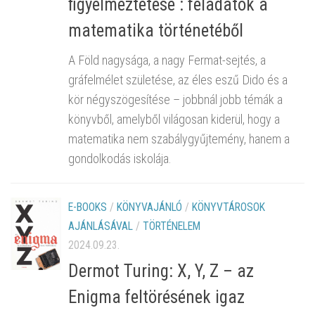
figyelmeztetése : feladatok a
matematika történetéből
A Föld nagysága, a nagy Fermat-sejtés, a
gráfelmélet születése, az éles eszű Dido és a
kör négyszögesítése – jobbnál jobb témák a
könyvből, amelyből világosan kiderül, hogy a
matematika nem szabálygyűjtemény, hanem a
gondolkodás iskolája.
E-BOOKS
/
KÖNYVAJÁNLÓ
/
KÖNYVTÁROSOK
AJÁNLÁSÁVAL
/
TÖRTÉNELEM
2024.09.23.
Dermot Turing: X, Y, Z – az
Enigma feltörésének igaz