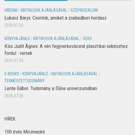
HÍREINK
/
KRITIKUSOK AJÁNLÁSÁVAL
/
SZÉPIRODALOM
Łukasz Barys: Csontok, amiket a zsebedben hordasz
2026.07.30.
KÖNYVAJÁNLÓ
/
KRITIKUSOK AJÁNLÁSÁVAL
/
VERS
Kiss Judit Ágnes: A vén fegyverkovácsné plasztikai sebészhez
fordul : versek
2026.07.30.
E-BOOKS
/
KÖNYVAJÁNLÓ
/
KRITIKUSOK AJÁNLÁSÁVAL
/
TERMÉSZETTUDOMÁNY
Lente Gábor: Tudomány a Dűne univerzumában
2026.07.30.
HÍREK
100 éves Micimackó