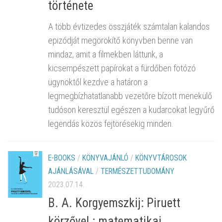
története
A több évtizedes összjáték számtalan kalandos
epizódját megörökítő könyvben benne van
mindaz, amit a filmekben láttunk, a
kicsempészett papírokat a fürdőben fotózó
ügynöktől kezdve a határon a
legmegbízhatatlanabb vezetőre bízott menekülő
tudóson keresztül egészen a kudarcokat legyűrő
legendás közös fejtörésekig minden.
E-BOOKS
/
KÖNYVAJÁNLÓ
/
KÖNYVTÁROSOK
AJÁNLÁSÁVAL
/
TERMÉSZETTUDOMÁNY
2023.07.14.
B. A. Korgyemszkij: Piruett
körzővel : matematikai