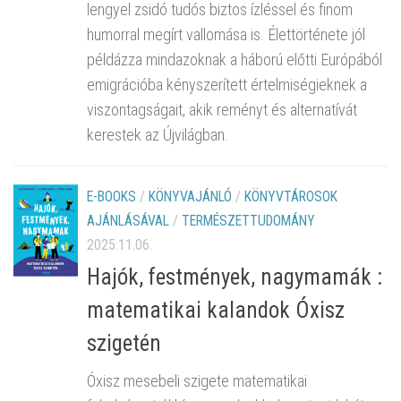
lengyel zsidó tudós biztos ízléssel és finom
humorral megírt vallomása is. Élettörténete jól
példázza mindazoknak a háború előtti Európából
emigrációba kényszerített értelmiségieknek a
viszontagságait, akik reményt és alternatívát
kerestek az Újvilágban.
E-BOOKS
/
KÖNYVAJÁNLÓ
/
KÖNYVTÁROSOK
AJÁNLÁSÁVAL
/
TERMÉSZETTUDOMÁNY
2025.11.06.
Hajók, festmények, nagymamák :
matematikai kalandok Óxisz
szigetén
Óxisz mesebeli szigete matematikai