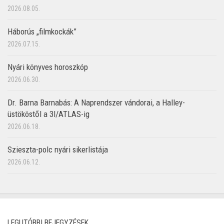
2026.08.05.
Háborús „filmkockák”
2026.07.15.
Nyári könyves horoszkóp
2026.06.30.
Dr. Barna Barnabás: A Naprendszer vándorai, a Halley-
üstököstől a 3I/ATLAS-ig
2026.06.18.
Szieszta-polc nyári sikerlistája
2026.06.12.
LEGUTÓBBI BEJEGYZÉSEK