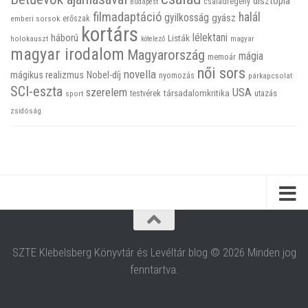
disztópia
családregény
Budapest
filmadaptáció
halál
gyilkosság
gyász
emberi sorsok
erőszak
kortárs
háború
lélektani
Listák
holokauszt
kötelező
magyar
magyar irodalom
Magyarország
mágia
memoár
női sors
novella
mágikus realizmus
Nobel-díj
nyomozás
párkapcsolat
SCI-eszta
szerelem
USA
társadalomkritika
utazás
sport
testvérek
zsidóság
SZTE Klebelsberg Könyvtár és Levéltár blog © 2026 Minden jog
fenntartva.