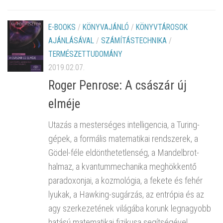
E-BOOKS
/
KÖNYVAJÁNLÓ
/
KÖNYVTÁROSOK
AJÁNLÁSÁVAL
/
SZÁMÍTÁSTECHNIKA
/
TERMÉSZETTUDOMÁNY
2019.02.07.
Roger Penrose: A császár új
elméje
Utazás a mesterséges intelligencia, a Turing-
gépek, a formális matematikai rendszerek, a
Gödel-féle eldönthetetlenség, a Mandelbrot-
halmaz, a kvantummechanika meghökkentő
paradoxonjai, a kozmológia, a fekete és fehér
lyukak, a Hawking-sugárzás, az entrópia és az
agy szerkezetének világába korunk legnagyobb
hatású matematikai fizikusa segítségével