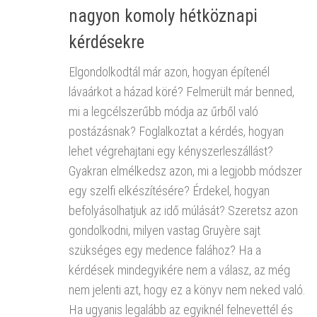
nagyon komoly hétköznapi
kérdésekre
Elgondolkodtál már azon, hogyan építenél
lávaárkot a házad köré? Felmerült már benned,
mi a legcélszerűbb módja az űrből való
postázásnak? Foglalkoztat a kérdés, hogyan
lehet végrehajtani egy kényszerleszállást?
Gyakran elmélkedsz azon, mi a legjobb módszer
egy szelfi elkészítésére? Érdekel, hogyan
befolyásolhatjuk az idő múlását? Szeretsz azon
gondolkodni, milyen vastag Gruyère sajt
szükséges egy medence falához? Ha a
kérdések mindegyikére nem a válasz, az még
nem jelenti azt, hogy ez a könyv nem neked való.
Ha ugyanis legalább az egyiknél felnevettél és