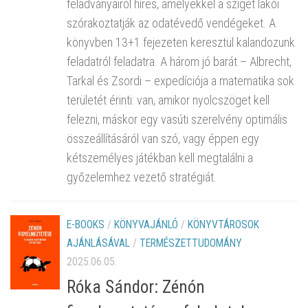
feladványairól híres, amelyekkel a sziget lakói
szórakoztatják az odatévedő vendégeket. A
könyvben 13+1 fejezeten keresztül kalandozunk
feladatról feladatra. A három jó barát – Albrecht,
Tarkal és Zsordi – expedíciója a matematika sok
területét érinti: van, amikor nyolcszöget kell
felezni, máskor egy vasúti szerelvény optimális
összeállításáról van szó, vagy éppen egy
kétszemélyes játékban kell megtalálni a
győzelemhez vezető stratégiát.
E-BOOKS
/
KÖNYVAJÁNLÓ
/
KÖNYVTÁROSOK
AJÁNLÁSÁVAL
/
TERMÉSZETTUDOMÁNY
2025.06.05.
Róka Sándor: Zénón ​