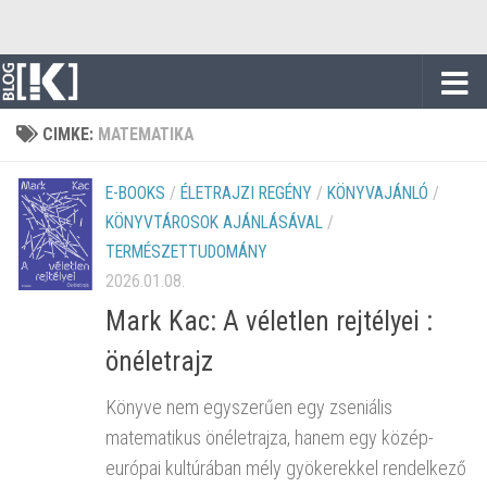
Skip to content
CIMKE:
MATEMATIKA
E-BOOKS
/
ÉLETRAJZI REGÉNY
/
KÖNYVAJÁNLÓ
/
KÖNYVTÁROSOK AJÁNLÁSÁVAL
/
TERMÉSZETTUDOMÁNY
2026.01.08.
Mark Kac: A véletlen rejtélyei :
önéletrajz
Könyve nem egyszerűen egy zseniális
matematikus önéletrajza, hanem egy közép-
európai kultúrában mély gyökerekkel rendelkező