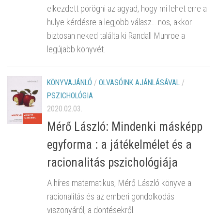
elkezdett pörögni az agyad, hogy mi lehet erre a
hülye kérdésre a legjobb válasz… nos, akkor
biztosan neked találta ki Randall Munroe a
legújabb könyvét.
KÖNYVAJÁNLÓ
/
OLVASÓINK AJÁNLÁSÁVAL
/
PSZICHOLÓGIA
2020.02.03.
Mérő László: Mindenki másképp
egyforma : a játékelmélet és a
racionalitás pszichológiája
A híres matematikus, Mérő ​László könyve a
racionalitás és az emberi gondolkodás
viszonyáról, a döntésekről.