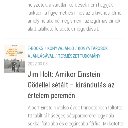
helyzetek, a váratlan kérdések nem hagyják
lankadni a figyelmet, és nincs az a kíváncsi elme,
amely ne akarná megismerni az izgalmas címek
alatt található feladatok megoldásait.
E-BOOKS
/
KÖNYVAJÁNLÓ
/
KÖNYVTÁROSOK
AJÁNLÁSÁVAL
/
TERMÉSZETTUDOMÁNY
2022.03.08.
Jim Holt: Amikor Einstein
Gödellel sétált – kirándulás az
értelem peremén
Albert Einstein utolsó éveit Princetonban töltötte.
Itt talált rá hűséges sétapartnerére, egy nála
sokkal fiatalabb és elegánsabb férfira. Mi kötötte