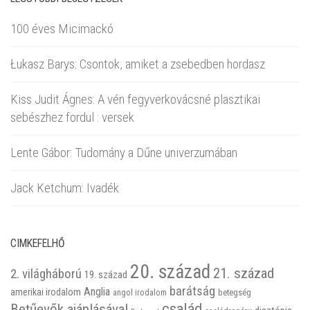
100 éves Micimackó
Łukasz Barys: Csontok, amiket a zsebedben hordasz
Kiss Judit Ágnes: A vén fegyverkovácsné plasztikai
sebészhez fordul : versek
Lente Gábor: Tudomány a Dűne univerzumában
Jack Ketchum: Ivadék
CIMKEFELHŐ
20. század
21. század
2. világháború
19. század
barátság
Anglia
amerikai irodalom
betegség
angol irodalom
család
Betűevők ajánlásával