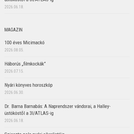
2026.06.18.
MAGAZIN
100 éves Micimackó
2026.08.05.
Háborús „filmkockák”
2026.07.15.
Nyári könyves horoszkóp
2026.06.30.
Dr. Barna Barnabás: A Naprendszer vándorai, a Halley-
üstököstől a 3I/ATLAS-ig
2026.06.18.