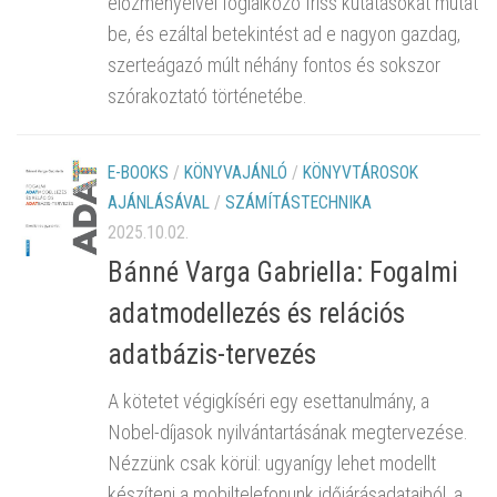
előzményeivel foglalkozó friss kutatásokat mutat
be, és ezáltal betekintést ad e nagyon gazdag,
szerteágazó múlt néhány fontos és sokszor
szórakoztató történetébe.
E-BOOKS
/
KÖNYVAJÁNLÓ
/
KÖNYVTÁROSOK
AJÁNLÁSÁVAL
/
SZÁMÍTÁSTECHNIKA
2025.10.02.
Bánné Varga Gabriella: Fogalmi
adatmodellezés és relációs
adatbázis-tervezés
A kötetet végigkíséri egy esettanulmány, a
Nobel-díjasok nyilvántartásának megtervezése.
Nézzünk csak körül: ugyanígy lehet modellt
készíteni a mobiltelefonunk időjárásadataiból, a