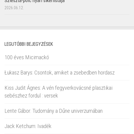
Szieszta-polc nyári sikerlistája
2026.06.12.
LEGUTÓBBI BEJEGYZÉSEK
100 éves Micimackó
Łukasz Barys: Csontok, amiket a zsebedben hordasz
Kiss Judit Ágnes: A vén fegyverkovácsné plasztikai
sebészhez fordul : versek
Lente Gábor: Tudomány a Dűne univerzumában
Jack Ketchum: Ivadék