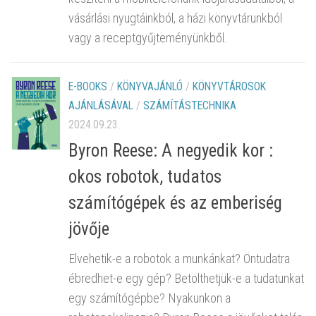
vásárlási nyugtáinkból, a házi könyvtárunkból
vagy a receptgyűjteményünkből.
E-BOOKS
/
KÖNYVAJÁNLÓ
/
KÖNYVTÁROSOK
AJÁNLÁSÁVAL
/
SZÁMÍTÁSTECHNIKA
2024.09.23.
Byron Reese: A negyedik kor :
okos robotok, tudatos
számítógépek és az emberiség
jövője
Elvehetik-e a robotok a munkánkat? Öntudatra
ébredhet-e egy gép? Betölthetjük-e a tudatunkat
egy számítógépbe? Nyakunkon a