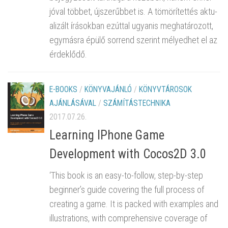
jóval töb­bet, új­sze­rűb­bet is. A tö­mö­rí­tet­tés ak­tu­
a­li­zált írá­sok­ban ez­út­tal ugyan­is meg­ha­tá­ro­zott,
egy­más­ra épülő sor­rend sze­rint mé­lyed­het el az
ér­dek­lő­dő.
E-BOOKS
/
KÖNYVAJÁNLÓ
/
KÖNYVTÁROSOK
AJÁNLÁSÁVAL
/
SZÁMÍTÁSTECHNIKA
2017.07.26.
Learning IPhone Game
Development with Cocos2D 3.0
‘This book is an easy-to-follow, step-by-step
beginner’s guide covering the full process of
creating a game. It is packed with examples and
illustrations, with comprehensive coverage of