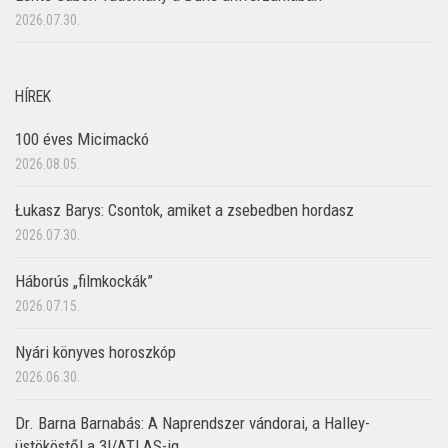
2026.07.30.
HÍREK
100 éves Micimackó
2026.08.05.
Łukasz Barys: Csontok, amiket a zsebedben hordasz
2026.07.30.
Háborús „filmkockák”
2026.07.15.
Nyári könyves horoszkóp
2026.06.30.
Dr. Barna Barnabás: A Naprendszer vándorai, a Halley-
üstököstől a 3I/ATLAS-ig