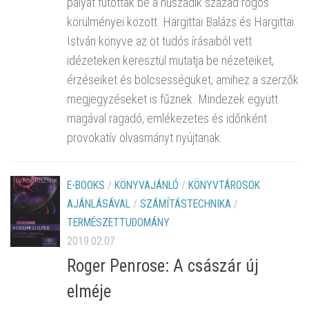
pályát futottak be a huszadik század rögös
körülményei között. Hargittai Balázs és Hargittai
István könyve az öt tudós írásaiból vett
idézeteken keresztül mutatja be nézeteiket,
érzéseiket és bölcsességüket, amihez a szerzők
megjegyzéseket is fűznek. Mindezek együtt
magával ragadó, emlékezetes és időnként
provokatív olvasmányt nyújtanak.
E-BOOKS
/
KÖNYVAJÁNLÓ
/
KÖNYVTÁROSOK
AJÁNLÁSÁVAL
/
SZÁMÍTÁSTECHNIKA
/
TERMÉSZETTUDOMÁNY
2019.02.07.
Roger Penrose: A császár új
elméje