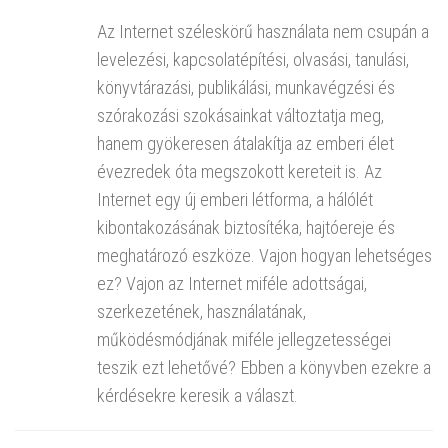
Az Internet széleskörű használata nem csupán a
levelezési, kapcsolatépítési, olvasási, tanulási,
könyvtárazási, publikálási, munkavégzési és
szórakozási szokásainkat változtatja meg,
hanem gyökeresen átalakítja az emberi élet
évezredek óta megszokott kereteit is. Az
Internet egy új emberi létforma, a hálólét
kibontakozásának biztosítéka, hajtóereje és
meghatározó eszköze. Vajon hogyan lehetséges
ez? Vajon az Internet miféle adottságai,
szerkezetének, használatának,
működésmódjának miféle jellegzetességei
teszik ezt lehetővé? Ebben a könyvben ezekre a
kérdésekre keresik a választ.