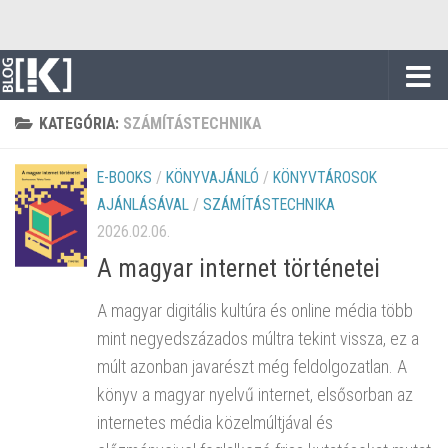
Skip to content
KATEGÓRIA:
SZÁMÍTÁSTECHNIKA
E-BOOKS
/
KÖNYVAJÁNLÓ
/
KÖNYVTÁROSOK
AJÁNLÁSÁVAL
/
SZÁMÍTÁSTECHNIKA
2026.02.06.
A magyar internet történetei
A magyar digitális kultúra és online média több
mint negyedszázados múltra tekint vissza, ez a
múlt azonban javarészt még feldolgozatlan. A
könyv a magyar nyelvű internet, elsősorban az
internetes média közelmúltjával és