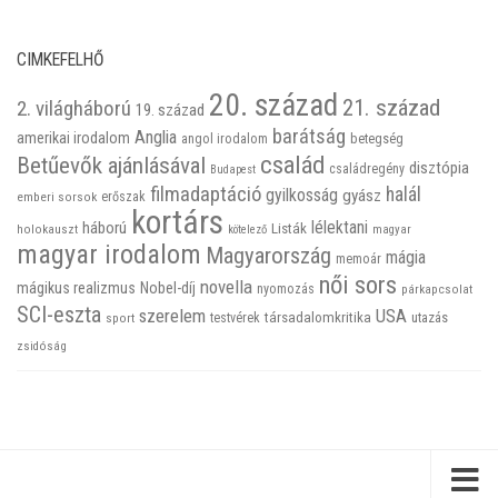
CIMKEFELHŐ
20. század
21. század
2. világháború
19. század
barátság
Anglia
amerikai irodalom
betegség
angol irodalom
család
Betűevők ajánlásával
disztópia
családregény
Budapest
filmadaptáció
halál
gyilkosság
gyász
emberi sorsok
erőszak
kortárs
háború
lélektani
Listák
holokauszt
kötelező
magyar
magyar irodalom
Magyarország
mágia
memoár
női sors
novella
mágikus realizmus
Nobel-díj
nyomozás
párkapcsolat
SCI-eszta
szerelem
USA
társadalomkritika
utazás
sport
testvérek
zsidóság