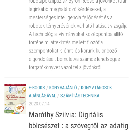
robotapokalipszis? Byron Reese a jövőnket talán
leginkább meghatározó kérdéseket, a
mesterséges intelligencia fejlődését és a
robotok térnyerésének várható hatásait vizsgálja.
A technológiai vívmányokat középpontba állító
történelmi áttekintés mellett filozófiai
szempontokat is érint, és korunk különböző
elgondolásait bemutatva számos lehetséges
forgatókönyvet vázol fel a jövőnkről.
E-BOOKS
/
KÖNYVAJÁNLÓ
/
KÖNYVTÁROSOK
AJÁNLÁSÁVAL
/
SZÁMÍTÁSTECHNIKA
2023.07.14.
Maróthy Szilvia: Digitális
bölcsészet : a szövegtől az adatig