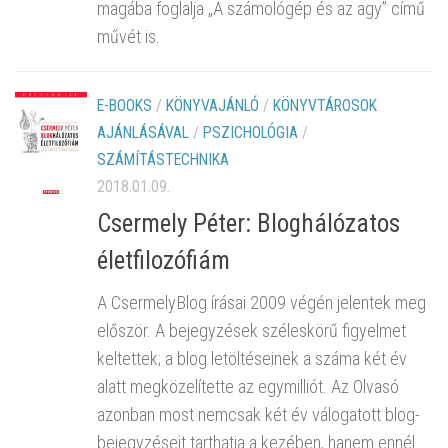
magába foglalja „A számológép és az agy” című
művét is.
E-BOOKS
/
KÖNYVAJÁNLÓ
/
KÖNYVTÁROSOK
AJÁNLÁSÁVAL
/
PSZICHOLÓGIA
/
SZÁMÍTÁSTECHNIKA
2018.01.09.
Csermely Péter: Bloghálózatos
életfilozófiám
A Cser­mely­Blog írá­sai 2009 végén je­len­tek meg
elő­ször. A be­jegy­zé­sek szé­les­kö­rű fi­gyel­met
kel­tet­tek; a blog le­töl­té­se­i­nek a száma két év
alatt meg­kö­ze­lí­tet­te az egy­mil­li­ót. Az Ol­va­só
azon­ban most nem­csak két év vá­lo­ga­tott blog­
be­jegy­zé­se­it tart­hat­ja a ke­zé­ben, hanem ennél