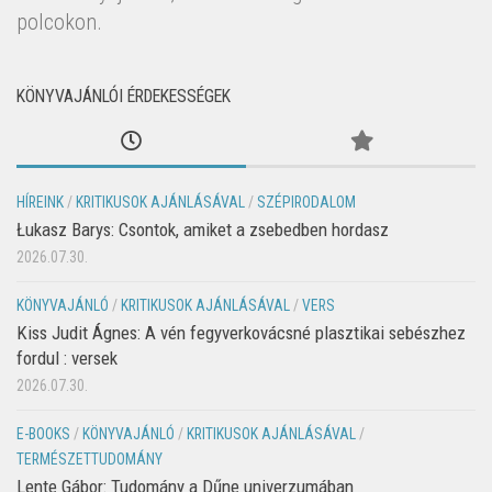
polcokon.
KÖNYVAJÁNLÓI ÉRDEKESSÉGEK
HÍREINK
/
KRITIKUSOK AJÁNLÁSÁVAL
/
SZÉPIRODALOM
Łukasz Barys: Csontok, amiket a zsebedben hordasz
2026.07.30.
KÖNYVAJÁNLÓ
/
KRITIKUSOK AJÁNLÁSÁVAL
/
VERS
Kiss Judit Ágnes: A vén fegyverkovácsné plasztikai sebészhez
fordul : versek
2026.07.30.
E-BOOKS
/
KÖNYVAJÁNLÓ
/
KRITIKUSOK AJÁNLÁSÁVAL
/
TERMÉSZETTUDOMÁNY
Lente Gábor: Tudomány a Dűne univerzumában