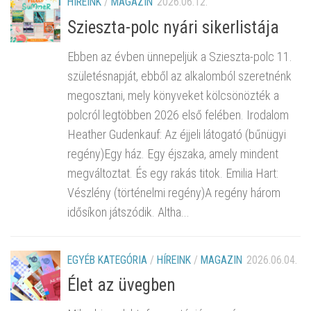
HÍREINK
/
MAGAZIN
2026.06.12.
Szieszta-polc nyári sikerlistája
Ebben az évben ünnepeljük a Szieszta-polc 11.
születésnapját, ebből az alkalomból szeretnénk
megosztani, mely könyveket kölcsönözték a
polcról legtöbben 2026 első felében. Irodalom
Heather Gudenkauf: Az éjjeli látogató (bűnügyi
regény)Egy ház. Egy éjszaka, amely mindent
megváltoztat. És egy rakás titok. Emilia Hart:
Vészlény (történelmi regény)A regény három
idősíkon játszódik. Altha...
EGYÉB KATEGÓRIA
/
HÍREINK
/
MAGAZIN
2026.06.04.
Élet az üvegben