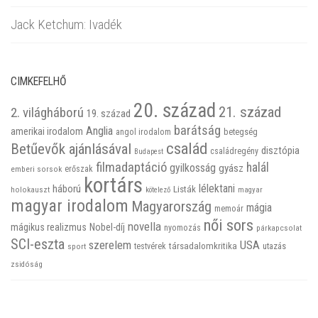
Jack Ketchum: Ivadék
CIMKEFELHŐ
20. század
21. század
2. világháború
19. század
barátság
Anglia
amerikai irodalom
betegség
angol irodalom
család
Betűevők ajánlásával
disztópia
családregény
Budapest
filmadaptáció
halál
gyilkosság
gyász
emberi sorsok
erőszak
kortárs
háború
lélektani
Listák
holokauszt
kötelező
magyar
magyar irodalom
Magyarország
mágia
memoár
női sors
novella
mágikus realizmus
Nobel-díj
nyomozás
párkapcsolat
SCI-eszta
szerelem
USA
társadalomkritika
utazás
sport
testvérek
zsidóság