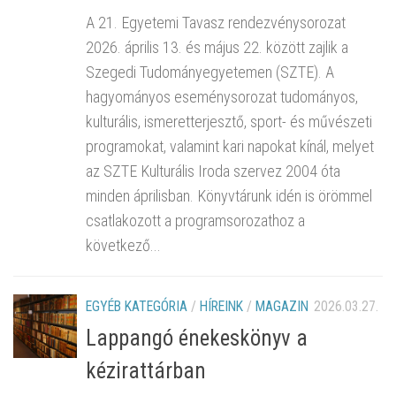
A 21. Egyetemi Tavasz rendezvénysorozat
2026. április 13. és május 22. között zajlik a
Szegedi Tudományegyetemen (SZTE). A
hagyományos eseménysorozat tudományos,
kulturális, ismeretterjesztő, sport- és művészeti
programokat, valamint kari napokat kínál, melyet
az SZTE Kulturális Iroda szervez 2004 óta
minden áprilisban. Könyvtárunk idén is örömmel
csatlakozott a programsorozathoz a
következő...
EGYÉB KATEGÓRIA
/
HÍREINK
/
MAGAZIN
2026.03.27.
Lappangó énekeskönyv a
kézirattárban