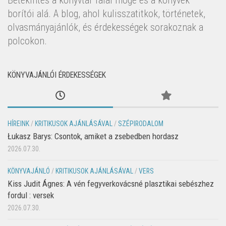
Betekintés a könyvtár falai mögé és a könyvek
borítói alá. A blog, ahol kulisszatitkok, történetek,
olvasmányajánlók, és érdekességek sorakoznak a
polcokon.
KÖNYVAJÁNLÓI ÉRDEKESSÉGEK
HÍREINK
/
KRITIKUSOK AJÁNLÁSÁVAL
/
SZÉPIRODALOM
Łukasz Barys: Csontok, amiket a zsebedben hordasz
2026.07.30.
KÖNYVAJÁNLÓ
/
KRITIKUSOK AJÁNLÁSÁVAL
/
VERS
Kiss Judit Ágnes: A vén fegyverkovácsné plasztikai sebészhez
fordul : versek
2026.07.30.