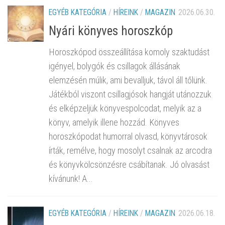
EGYÉB KATEGÓRIA
/
HÍREINK
/
MAGAZIN
2026.06.30.
Nyári könyves horoszkóp
Horoszkópod összeállítása komoly szaktudást
igényel, bolygók és csillagok állásának
elemzésén múlik, ami bevalljuk, távol áll tőlünk.
Játékból viszont csillagjósok hangját utánozzuk
és elképzeljük könyvespolcodat, melyik az a
könyv, amelyik illene hozzád. Könyves
horoszkópodat humorral olvasd, könyvtárosok
írták, remélve, hogy mosolyt csalnak az arcodra
és könyvkölcsönzésre csábítanak. Jó olvasást
kívánunk! A...
EGYÉB KATEGÓRIA
/
HÍREINK
/
MAGAZIN
2026.06.18.