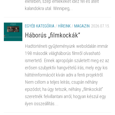
életében, szép emlékeket idéz fel és átélt
kalandokra utal. Winnipeg,...
EGYÉB KATEGÓRIA
/
HÍREINK
/
MAGAZIN
2026.07.15.
Háborús „filmkockák”
Hadtörténeti gyűjteményünk weboldalán immár
198 második világháborús filmről olvasható
ismertető. Ennek apropóján született meg ez az
erősen szubjektív hangvételű írás, mely egy kis
háttérinformációt kíván adni a fenti projektről.
Nem célom a teljes leírás, csupán néhány
epizódot, ha úgy tetszik, néhány „filmkockát”
szeretnék felvillantani arról, hogyan készül egy
ilyen összeállítás....