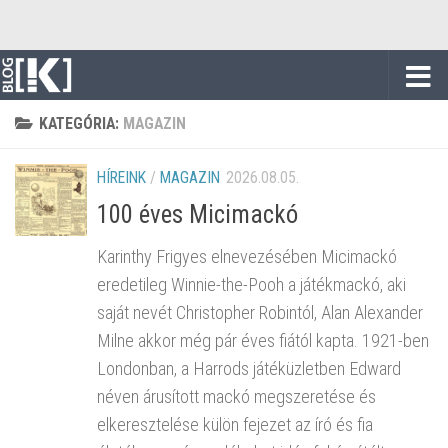
Skip to content
KATEGÓRIA:
MAGAZIN
HÍREINK
/
MAGAZIN
2026.08.05.
100 éves Micimackó
Karinthy Frigyes elnevezésében Micimackó
eredetileg Winnie-the-Pooh a játékmackó, aki
saját nevét Christopher Robintól, Alan Alexander
Milne akkor még pár éves fiától kapta. 1921-ben
Londonban, a Harrods játéküzletben Edward
néven árusított mackó megszeretése és
elkeresztelése külön fejezet az író és fia