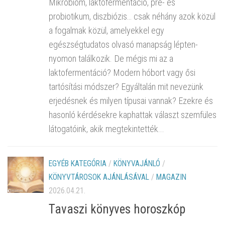
Mikrobiom, laktofermentáció, pre- és
probiotikum, diszbiózis… csak néhány azok közül
a fogalmak közül, amelyekkel egy
egészségtudatos olvasó manapság lépten-
nyomon találkozik. De mégis mi az a
laktofermentáció? Modern hóbort vagy ősi
tartósítási módszer? Egyáltalán mit nevezünk
erjedésnek és milyen típusai vannak? Ezekre és
hasonló kérdésekre kaphattak választ szemfüles
látogatóink, akik megtekintették...
EGYÉB KATEGÓRIA
/
KÖNYVAJÁNLÓ
/
KÖNYVTÁROSOK AJÁNLÁSÁVAL
/
MAGAZIN
2026.04.21.
Tavaszi könyves horoszkóp