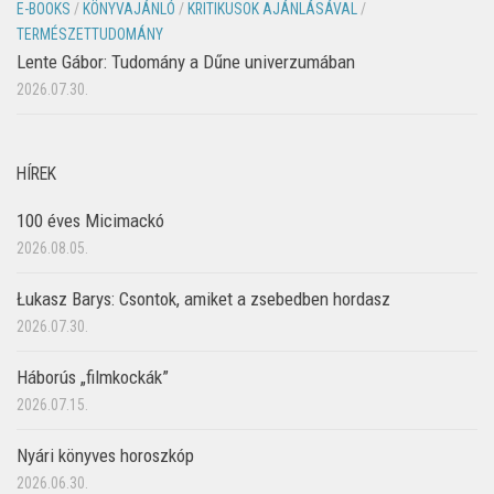
E-BOOKS
/
KÖNYVAJÁNLÓ
/
KRITIKUSOK AJÁNLÁSÁVAL
/
TERMÉSZETTUDOMÁNY
Lente Gábor: Tudomány a Dűne univerzumában
2026.07.30.
HÍREK
100 éves Micimackó
2026.08.05.
Łukasz Barys: Csontok, amiket a zsebedben hordasz
2026.07.30.
Háborús „filmkockák”
2026.07.15.
Nyári könyves horoszkóp
2026.06.30.