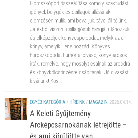
Horoszkópod összeállítása komoly szaktudást
igényel, bolygók és csillagok állásának
elemzésén múlik, ami bevalljuk, távol áll tőlünk.
Játékból viszont csillagjósok hangját utánozzuk
és elképzeljük könyvespolcodat, melyik az a
könyv, amelyik illene hozzád. Könyves
horoszkópodat humorral olvasd, könyvtárosok
írták, remélve, hogy mosolyt csalnak az arcodra
és könyvkölcsönzésre csábítanak. Jó olvasást
kívánunk! Kos...
EGYÉB KATEGÓRIA
/
HÍREINK
/
MAGAZIN
2026.04.14.
A Keleti Gyűjtemény
Arcképcsarnokának létrejötte –
és ami körülötte van