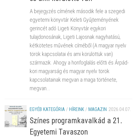
A bejegyzés címének második fele a szegedi
egyetemi könyvtár Keleti Gyűjteményének
gerincét adó Ligeti Könyvtár egykori
tulajdonosának, Ligeti Lajosnak nagyhatású,
kétkötetes művének címéből (A magyar nyelv
török kapcsolatai és ami körülöttük van)
származik. Ahogy a honfoglalás előtti és Árpád-
kori magyarság és magyar nyelv török
kapcsolatainak megvan a maga története,
megvan...
EGYÉB KATEGÓRIA
/
HÍREINK
/
MAGAZIN
2026.04.07.
Színes programkavalkád a 21.
Egyetemi Tavaszon