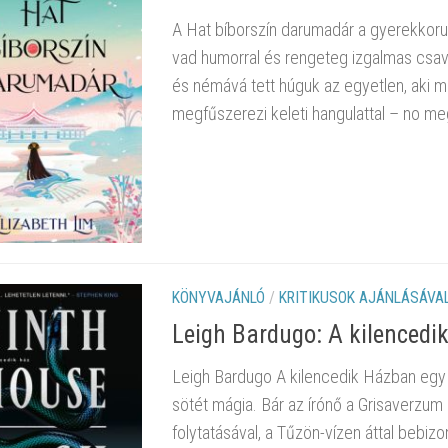
A Hat bíborszín darumadár a gyerekkorun
vad humorral és rengeteg izgalmas csava
és némává tett húguk az egyetlen, aki m
megfűszerezi keleti hangulattal – no meg
KÖNYVAJÁNLÓ
/
KRITIKUSOK AJÁNLÁSÁVA
Leigh Bardugo: A kilencedi
Leigh Bardugo A kilencedik Házban egy o
sötét mágia. Bár az írónő a Grisaverzum m
folytatásával, a Tűzön-vízen áttal bebiz