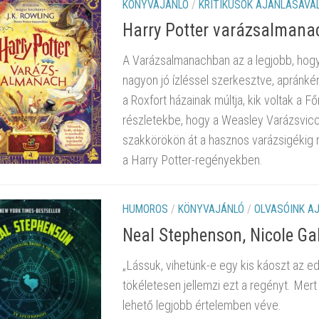
KÖNYVAJÁNLÓ
/
KRITIKUSOK AJÁNLÁSÁVA
Harry Potter varázsalmana
A Varázsalmanachban az a legjobb, hogy
nagyon jó ízléssel szerkesztve, apránkén
a Roxfort házainak múltja, kik voltak a F
részletekbe, hogy a Weasley Varázsvicc V
szakkörökön át a hasznos varázsigékig 
a Harry Potter-regényekben.
HUMOROS
/
KÖNYVAJÁNLÓ
/
OLVASÓINK A
Neal Stephenson, Nicole G
„Lássuk, vihetünk-e egy kis káoszt az e
tökéletesen jellemzi ezt a regényt. Mer
lehető legjobb értelemben véve.