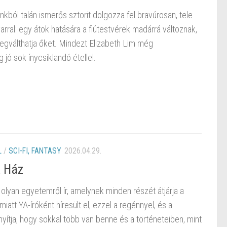
kból talán ismerős sztorit dolgozza fel bravúrosan, tele
rral: egy átok hatására a fiútestvérek madárrá változnak,
egválthatja őket. Mindezt Elizabeth Lim még
 jó sok ínycsiklandó étellel.
L
/
SCI-FI, FANTASY
2026.04.29.
k Ház
lyan egyetemről ír, amelynek minden részét átjárja a
iatt YA-íróként híresült el, ezzel a regénnyel, és a
onyítja, hogy sokkal több van benne és a történeteiben, mint