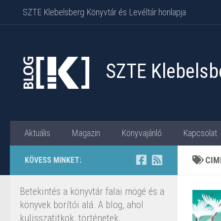
SZTE Klebelsberg Könyvtár és Levéltár honlapja
Skip to content
SZTE Klebelsbe
Aktuális
Magazin
Könyvajánló
Kapcsolat
CIM
KÖVESS MINKET:
Betekintés a könyvtár falai mögé és a
könyvek borítói alá. A blog, ahol
kulisszatitkok, történetek,