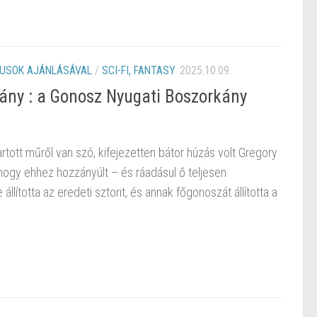
KUSOK AJÁNLÁSÁVAL
/
SCI-FI, FANTASY
2025.10.09.
ány : a Gonosz Nyugati Boszorkány
tott műről van szó, kifejezetten bátor húzás volt Gregory
hogy ehhez hozzányúlt – és ráadásul ő teljesen
 állította az eredeti sztorit, és annak főgonoszát állította a