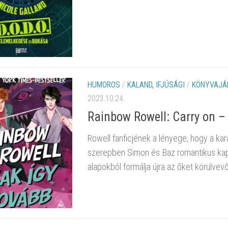
HUMOROS
/
KALAND, IFJÚSÁGI
/
KÖNYVAJÁ
2023.10.24.
Rainbow Rowell: Carry on –
Rowell fanficjének a lényege, hogy a kara
szerepben Simon és Baz romantikus kapcs
alapokból formálja újra az őket körülvevő