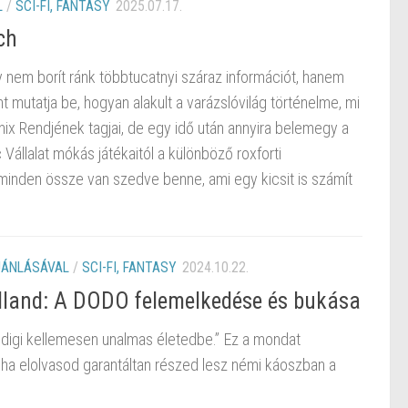
L
/
SCI-FI, FANTASY
2025.07.17.
ch
 nem borít ránk többtucatnyi száraz információt, hanem
t mutatja be, hogyan alakult a varázslóvilág történelme, mi
őnix Rendjének tagjai, de egy idő után annyira belemegy a
állalat mókás játékaitól a különböző roxforti
minden össze van szedve benne, ami egy kicsit is számít
JÁNLÁSÁVAL
/
SCI-FI, FANTASY
2024.10.22.
alland: A DODO felemelkedése és bukása
ddigi kellemesen unalmas életedbe.” Ez a mondat
t ha elolvasod garantáltan részed lesz némi káoszban a