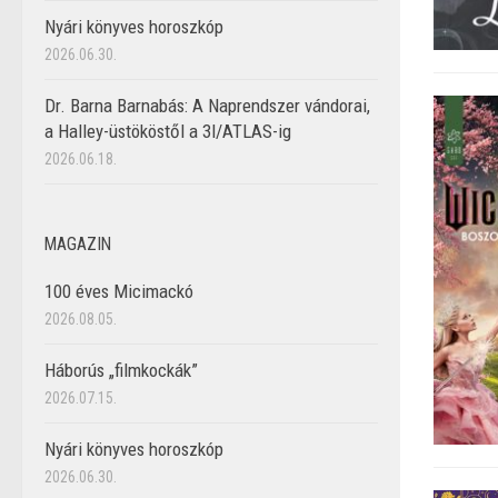
Nyári könyves horoszkóp
2026.06.30.
Dr. Barna Barnabás: A Naprendszer vándorai,
a Halley-üstököstől a 3I/ATLAS-ig
2026.06.18.
MAGAZIN
100 éves Micimackó
2026.08.05.
Háborús „filmkockák”
2026.07.15.
Nyári könyves horoszkóp
2026.06.30.