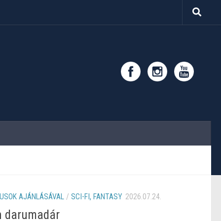
KUSOK AJÁNLÁSÁVAL
/
SCI-FI, FANTASY
2026.07.24.
ín darumadár