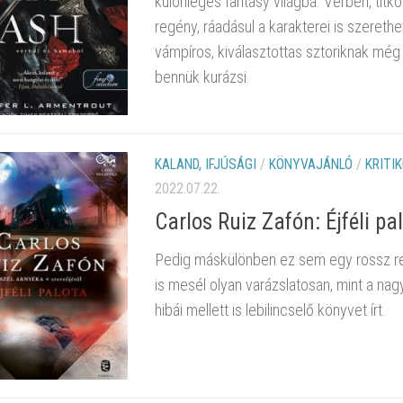
különleges fantasy világba. Vérben, tit
regény, ráadásul a karakterei is szerethe
vámpíros, kiválasztottas sztoriknak még
bennük kurázsi.
KALAND, IFJÚSÁGI
/
KÖNYVAJÁNLÓ
/
KRITI
2022.07.22.
Carlos Ruiz Zafón: Éjféli pal
Pedig máskülönben ez sem egy rossz regé
is mesél olyan varázslatosan, mint a nag
hibái mellett is lebilincselő könyvet írt.