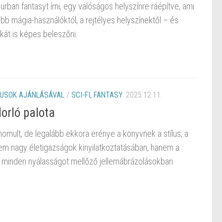
ban fantasyt írni, egy valóságos helyszínre ráépítve, ami
b mágia-használóktól, a rejtélyes helyszínektől – és
kát is képes beleszőni.
KUSOK AJÁNLÁSÁVAL
/
SCI-FI, FANTASY
2025.12.11.
orló palota
nomult, de legalább ekkora erénye a könyvnek a stílus, a
m nagy életigazságok kinyilatkoztatásában, hanem a
de minden nyálasságot mellőző jellemábrázolásokban