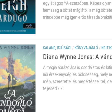
egy átlagos YA-szerzőben. Képes olyan ur
hemzseg a sötét mágiától, a még sötéteb
mindebbe még igen erős társadalomkriti
KALAND, IFJÚSÁGI
/
KÖNYVAJÁNLÓ
/
KRITI
Diana Wynne Jones: A vánd
A mágia ábrázolása is csodálatos és kifi
női érzékenység és bölcsesség, mely ne
mély, szeretettel és megértéssel teli, 
teljesedik ki.