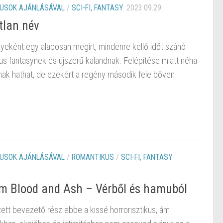
KUSOK AJÁNLÁSÁVAL
/
SCI-FI, FANTASY
2023.09.29.
tlan név
eként egy alaposan megírt, mindenre kellő időt szánó
kus fantasynek és újszerű kalandnak. Felépítése miatt néha
nak hathat, de ezekért a regény második fele bőven
KUSOK AJÁNLÁSÁVAL
/
ROMANTIKUS
/
SCI-FI, FANTASY
om ​Blood and Ash – Vérből és hamuból
ett bevezető rész ebbe a kissé horrorisztikus, ám