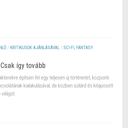
NLÓ
/
KRITIKUSOK AJÁNLÁSÁVAL
/
SCI-FI, FANTASY
 Csak így tovább
kterekre építsen fel egy teljesen új történetet, központi
olatának kialakulásával, de közben szilárd és kitaposott
 világot.