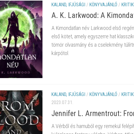
KALAND, IFJÚSÁGI
/
KÖNYVAJÁNLÓ
/
KRITI
A. K. Larkwood: A Kimonda
A Kimondatlan név Larkwood első regény
első kötet, amely egyszerre hat klasszi
tömör olvasmány és a cselekmény túlírt
kárpótol.
KALAND, IFJÚSÁGI
/
KÖNYVAJÁNLÓ
/
KRITI
2023.07.31.
Jennifer L. Armentrout: Fr
A Vérből és hamuból egy remekül felépít