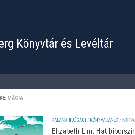
rg Könyvtár és Levéltár
KE:
MÁGIA
KALAND, IFJÚSÁGI
/
KÖNYVAJÁNLÓ
/
KRITI
Elizabeth Lim: Hat bíborsz