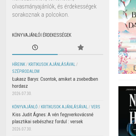
olvasmányajánlók, és érdekességek
sorakoznak a polcokon.
KÖNYVAJÁNLÓI ÉRDEKESSÉGEK
HÍREINK
/
KRITIKUSOK AJÁNLÁSÁVAL
/
SZÉPIRODALOM
Łukasz Barys: Csontok, amiket a zsebedben
hordasz
2026.07.30.
KÖNYVAJÁNLÓ
/
KRITIKUSOK AJÁNLÁSÁVAL
/
VERS
Kiss Judit Ágnes: A vén fegyverkovácsné
plasztikai sebészhez fordul : versek
2026.07.30.