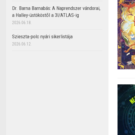
Dr. Barna Barnabás: A Naprendszer vándorai,
a Halley-üstököstől a 3I/ATLAS-ig
2026.06.18.
Szieszta-polc nyári sikerlistája
2026.06.12.