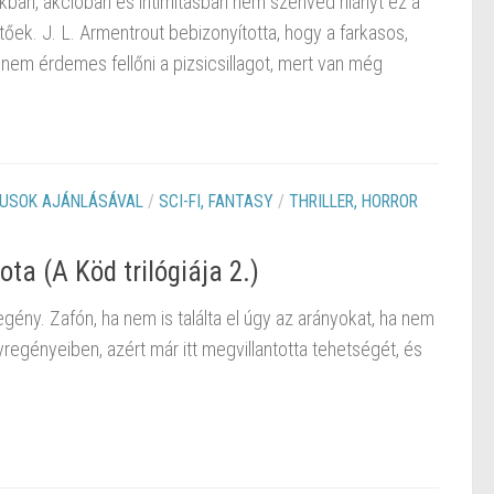
kokban, akcióban és intimitásban nem szenved hiányt ez a
tőek. J. L. Armentrout bebizonyította, hogy a farkasos,
 nem érdemes fellőni a pizsicsillagot, mert van még
KUSOK AJÁNLÁSÁVAL
/
SCI-FI, FANTASY
/
THRILLER, HORROR
ota (A Köd trilógiája 2.)
ny. Zafón, ha nem is találta el úgy az arányokat, ha nem
yregényeiben, azért már itt megvillantotta tehetségét, és