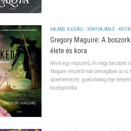
KALAND, IFJÚSÁGI
/
KÖNYVAJÁNLÓ
/
KRITI
Gregory Maguire: A boszork
élete és kora
Mivel egy népszerű, és nagy becsben tar
Maguire részéről már önmagában az is, 
újraértelmezte, gyakorlatilag feje tetejére
középpontba.