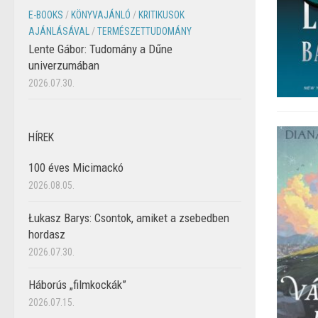
E-BOOKS
/
KÖNYVAJÁNLÓ
/
KRITIKUSOK
AJÁNLÁSÁVAL
/
TERMÉSZETTUDOMÁNY
Lente Gábor: Tudomány a Dűne
univerzumában
2026.07.30.
HÍREK
100 éves Micimackó
2026.08.05.
Łukasz Barys: Csontok, amiket a zsebedben
hordasz
2026.07.30.
Háborús „filmkockák”
2026.07.15.