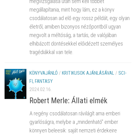
megvizsgálása után sem kell többet
megállapítania, mint hogy lám, ez a könyv
csodálatosan ad elő egy rossz példát, egy olyan
életről, amiben bizonyos nézőpontból ugyan
megvolt a méltóság, a tartás, de valójában
elhibázott döntésekkel előidézett személyes
tragédiákkal van tele.
KÖNYVAJÁNLÓ
/
KRITIKUSOK AJÁNLÁSÁVAL
/
SCI-
FI, FANTASY
2024.02.16.
Robert Merle: Állati elmék
A regény csodálatosan rávilágít ama emberi
gyarlóságra, melybe a „mindenható” ember
könnyen beleesik: saját nemzeti érdekeire