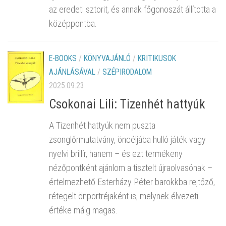
az eredeti sztorit, és annak főgonoszát állította a
középpontba.
E-BOOKS
/
KÖNYVAJÁNLÓ
/
KRITIKUSOK
AJÁNLÁSÁVAL
/
SZÉPIRODALOM
2025.09.23.
Csokonai Lili: Tizenhét hattyúk
A Tizenhét hattyúk nem puszta
zsonglőrmutatvány, öncéljába hulló játék vagy
nyelvi brillír, hanem – és ezt termékeny
nézőpontként ajánlom a tisztelt újraolvasónak –
értelmezhető Esterházy Péter barokkba rejtőző,
rétegelt önportréjaként is, melynek élvezeti
értéke máig magas.