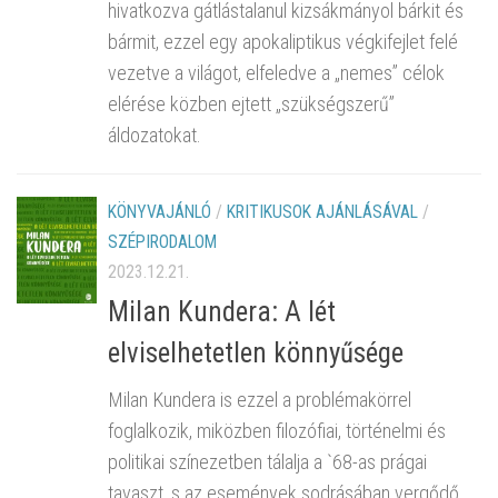
hivatkozva gátlástalanul kizsákmányol bárkit és
bármit, ezzel egy apokaliptikus végkifejlet felé
vezetve a világot, elfeledve a „nemes” célok
elérése közben ejtett „szükségszerű”
áldozatokat.
KÖNYVAJÁNLÓ
/
KRITIKUSOK AJÁNLÁSÁVAL
/
SZÉPIRODALOM
2023.12.21.
Milan Kundera: A lét
elviselhetetlen könnyűsége
Milan Kundera is ezzel a problémakörrel
foglalkozik, miközben filozófiai, történelmi és
politikai színezetben tálalja a `68-as prágai
tavaszt, s az események sodrásában vergődő