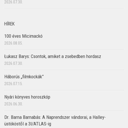
2026.07.30.
HÍREK
100 éves Micimackó
2026.08.05.
Łukasz Barys: Csontok, amiket a zsebedben hordasz
2026.07.30.
Háborús „filmkockák”
2026.07.15.
Nyári könyves horoszkóp
2026.06.30.
Dr. Barna Barnabás: A Naprendszer vándorai, a Halley-
üstököstől a 3I/ATLAS-ig