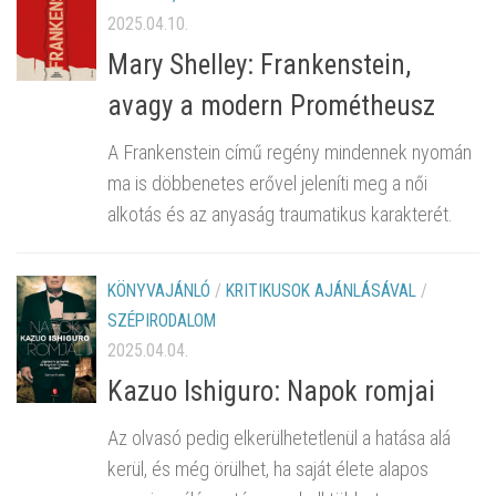
2025.04.10.
Mary Shelley: Frankenstein,
avagy a modern Prométheusz
A Frankenstein című regény mindennek nyomán
ma is döbbenetes erővel jeleníti meg a női
alkotás és az anyaság traumatikus karakterét.
KÖNYVAJÁNLÓ
/
KRITIKUSOK AJÁNLÁSÁVAL
/
SZÉPIRODALOM
2025.04.04.
Kazuo Ishiguro: Napok romjai
Az olvasó pedig elkerülhetetlenül a hatása alá
kerül, és még örülhet, ha saját élete alapos