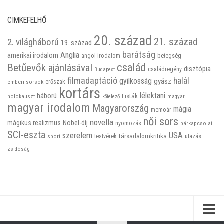
CIMKEFELHŐ
20. század
21. század
2. világháború
19. század
barátság
Anglia
amerikai irodalom
betegség
angol irodalom
család
Betűevők ajánlásával
disztópia
családregény
Budapest
filmadaptáció
halál
gyilkosság
gyász
emberi sorsok
erőszak
kortárs
háború
lélektani
Listák
holokauszt
kötelező
magyar
magyar irodalom
Magyarország
mágia
memoár
női sors
novella
mágikus realizmus
Nobel-díj
nyomozás
párkapcsolat
SCI-eszta
szerelem
USA
társadalomkritika
utazás
sport
testvérek
zsidóság