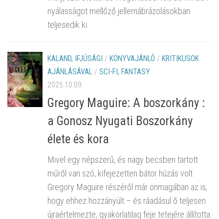
nyálasságot mellőző jellemábrázolásokban
teljesedik ki.
KALAND, IFJÚSÁGI
/
KÖNYVAJÁNLÓ
/
KRITIKUSOK
AJÁNLÁSÁVAL
/
SCI-FI, FANTASY
2025.10.09.
Gregory Maguire: A boszorkány :
a Gonosz Nyugati Boszorkány
élete és kora
Mivel egy népszerű, és nagy becsben tartott
műről van szó, kifejezetten bátor húzás volt
Gregory Maguire részéről már önmagában az is,
hogy ehhez hozzányúlt – és ráadásul ő teljesen
újraértelmezte, gyakorlatilag feje tetejére állította