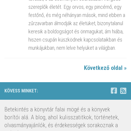
szereplők életét. Egy orvos, egy pincérnő, egy
festőnő, és még néhányan mások, mind ebben a
zűrzavarban álmodják az életüket, bizonytalanul
keresik a boldogságot és önmagukat, ám hiába,
hiszen csupán küszködnek kapcsolataikban és
munkájukban, nem lelve helyüket a világban.
Következő oldal »
KÖVESS MINKET:
Betekintés a könyvtár falai mögé és a könyvek
borítói alá. A blog, ahol kulisszatitkok, történetek,
olvasmányajánlók, és érdekességek sorakoznak a