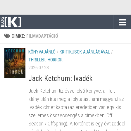
Skip to content
CIMKE:
FILMADAPTÁCIÓ
KÖNYVAJÁNLÓ
/
KRITIKUSOK AJÁNLÁSÁVAL
/
THRILLER, HORROR
2026.07.28.
Jack Ketchum: Ivadék
Jack Ketchum tíz évvel első könyve, a Holt
idény után írta meg a folytatást, ami magyarul az
Ivadék címet kapta (az eredetiben van egy kis
szellemes összecsengés a címekben: Off
Season / Offspring). A történet is egy évtizeddel