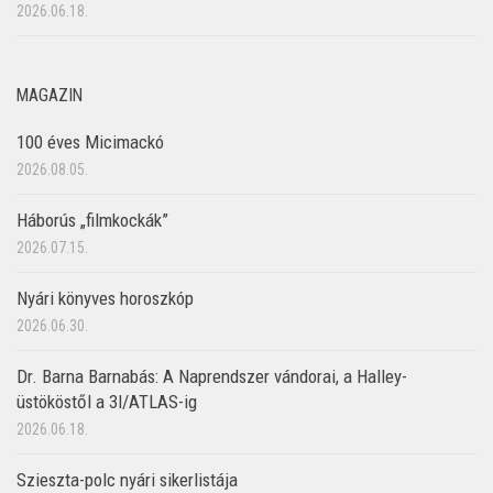
2026.06.18.
MAGAZIN
100 éves Micimackó
2026.08.05.
Háborús „filmkockák”
2026.07.15.
Nyári könyves horoszkóp
2026.06.30.
Dr. Barna Barnabás: A Naprendszer vándorai, a Halley-
üstököstől a 3I/ATLAS-ig
2026.06.18.
Szieszta-polc nyári sikerlistája