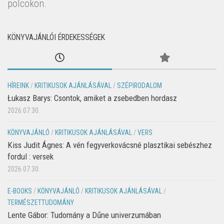
polcokon.
KÖNYVAJÁNLÓI ÉRDEKESSÉGEK
HÍREINK
/
KRITIKUSOK AJÁNLÁSÁVAL
/
SZÉPIRODALOM
Łukasz Barys: Csontok, amiket a zsebedben hordasz
2026.07.30.
KÖNYVAJÁNLÓ
/
KRITIKUSOK AJÁNLÁSÁVAL
/
VERS
Kiss Judit Ágnes: A vén fegyverkovácsné plasztikai sebészhez
fordul : versek
2026.07.30.
E-BOOKS
/
KÖNYVAJÁNLÓ
/
KRITIKUSOK AJÁNLÁSÁVAL
/
TERMÉSZETTUDOMÁNY
Lente Gábor: Tudomány a Dűne univerzumában