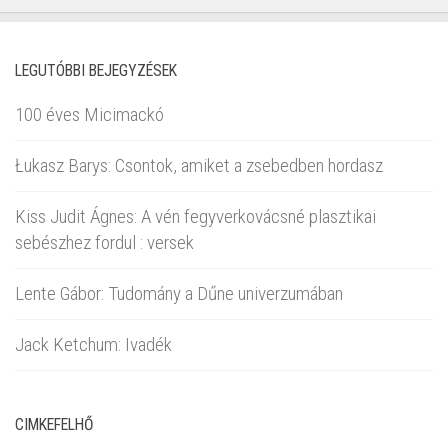
LEGUTÓBBI BEJEGYZÉSEK
100 éves Micimackó
Łukasz Barys: Csontok, amiket a zsebedben hordasz
Kiss Judit Ágnes: A vén fegyverkovácsné plasztikai
sebészhez fordul : versek
Lente Gábor: Tudomány a Dűne univerzumában
Jack Ketchum: Ivadék
CIMKEFELHŐ