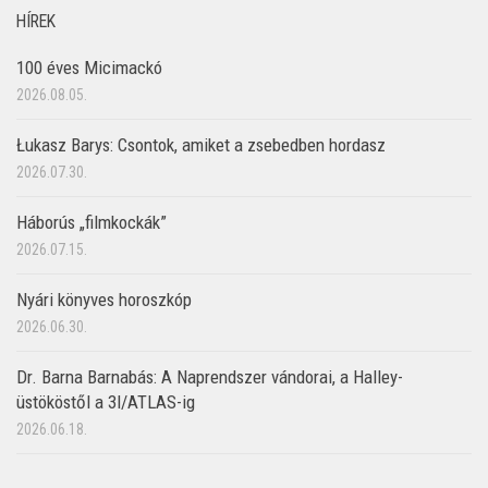
HÍREK
100 éves Micimackó
2026.08.05.
Łukasz Barys: Csontok, amiket a zsebedben hordasz
2026.07.30.
Háborús „filmkockák”
2026.07.15.
Nyári könyves horoszkóp
2026.06.30.
Dr. Barna Barnabás: A Naprendszer vándorai, a Halley-
üstököstől a 3I/ATLAS-ig
2026.06.18.