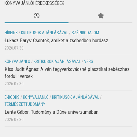
KÖNYVAJÁNLÓI ÉRDEKESSÉGEK
HÍREINK
/
KRITIKUSOK AJÁNLÁSÁVAL
/
SZÉPIRODALOM
Łukasz Barys: Csontok, amiket a zsebedben hordasz
2026.07.30.
KÖNYVAJÁNLÓ
/
KRITIKUSOK AJÁNLÁSÁVAL
/
VERS
Kiss Judit Ágnes: A vén fegyverkovácsné plasztikai sebészhez
fordul : versek
2026.07.30.
E-BOOKS
/
KÖNYVAJÁNLÓ
/
KRITIKUSOK AJÁNLÁSÁVAL
/
TERMÉSZETTUDOMÁNY
Lente Gábor: Tudomány a Dűne univerzumában
2026.07.30.