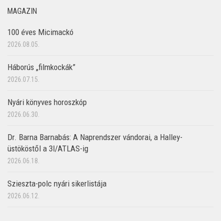
MAGAZIN
100 éves Micimackó
2026.08.05.
Háborús „filmkockák”
2026.07.15.
Nyári könyves horoszkóp
2026.06.30.
Dr. Barna Barnabás: A Naprendszer vándorai, a Halley-
üstököstől a 3I/ATLAS-ig
2026.06.18.
Szieszta-polc nyári sikerlistája
2026.06.12.