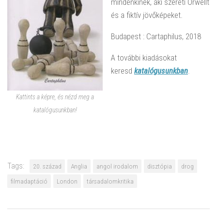
mindenkinek, aki szereti Orwellt
és a fiktív jövőképeket.
Budapest : Cartaphilus, 2018
A további kiadásokat
keresd
katalógusunkban
.
Kattints a képre, és nézd meg a
katalógusunkban!
Tags:
20. század
Anglia
angol irodalom
disztópia
drog
filmadaptáció
London
társadalomkritika