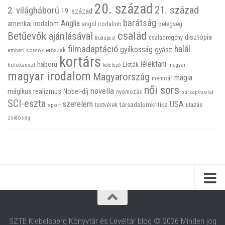
20. század
21. század
2. világháború
19. század
barátság
Anglia
amerikai irodalom
betegség
angol irodalom
család
Betűevők ajánlásával
disztópia
családregény
Budapest
filmadaptáció
halál
gyilkosság
gyász
emberi sorsok
erőszak
kortárs
háború
lélektani
Listák
holokauszt
kötelező
magyar
magyar irodalom
Magyarország
mágia
memoár
női sors
novella
mágikus realizmus
Nobel-díj
nyomozás
párkapcsolat
SCI-eszta
szerelem
USA
társadalomkritika
utazás
sport
testvérek
zsidóság
SZTE Klebelsberg Könyvtár és Levéltár blog © 2026 Minden jog