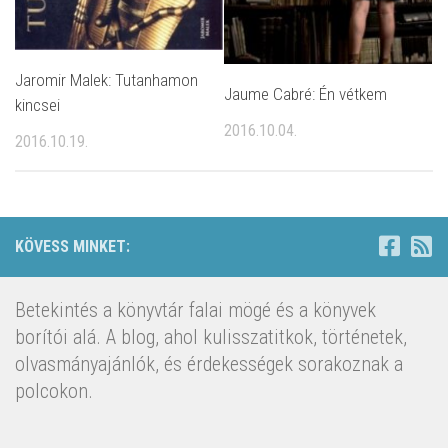
Jaromir Malek: Tutanhamon
Jaume Cabré: Én vétkem
kincsei
2016.10.04.
2016.10.19.
KÖVESS MINKET:
Betekintés a könyvtár falai mögé és a könyvek
borítói alá. A blog, ahol kulisszatitkok, történetek,
olvasmányajánlók, és érdekességek sorakoznak a
polcokon.