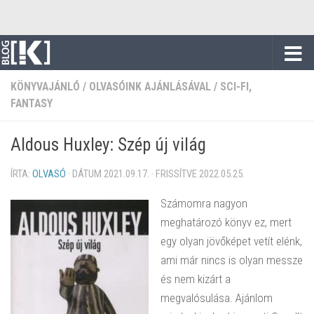
Skip to content
KÖNYVAJÁNLÓ
/
OLVASÓINK AJÁNLÁSÁVAL
/
SCI-FI,
FANTASY
Aldous Huxley: Szép új világ
ÍRTA:
OLVASÓ
· DÁTUM
2021.09.17.
· FRISSÍTVE
2022.05.25.
Számomra nagyon
meghatározó könyv ez, mert
egy olyan jövőképet vetít elénk,
ami már nincs is olyan messze
és nem kizárt a
megvalósulása. Ajánlom