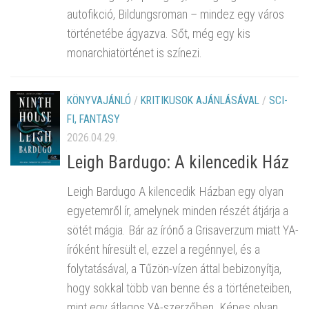
autofikció, Bildungsroman – mindez egy város
történetébe ágyazva. Sőt, még egy kis
monarchiatörténet is színezi.
KÖNYVAJÁNLÓ
/
KRITIKUSOK AJÁNLÁSÁVAL
/
SCI-
FI, FANTASY
2026.04.29.
Leigh Bardugo: A kilencedik Ház
Leigh Bardugo A kilencedik Házban egy olyan
egyetemről ír, amelynek minden részét átjárja a
sötét mágia. Bár az írónő a Grisaverzum miatt YA-
íróként híresült el, ezzel a regénnyel, és a
folytatásával, a Tűzön-vízen áttal bebizonyítja,
hogy sokkal több van benne és a történeteiben,
mint egy átlagos YA-szerzőben. Képes olyan