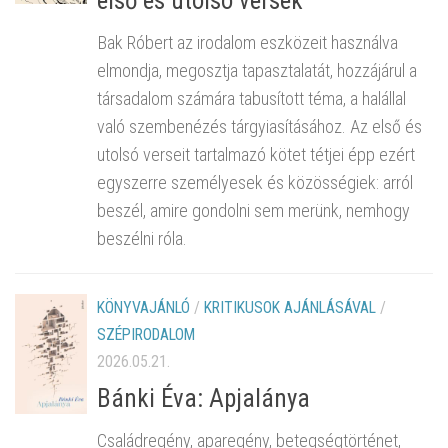
első és utolsó versek
Bak Róbert az irodalom eszközeit használva
elmondja, megosztja tapasztalatát, hozzájárul a
társadalom számára tabusított téma, a halállal
való szembenézés tárgyiasításához. Az első és
utolsó verseit tartalmazó kötet tétjei épp ezért
egyszerre személyesek és közösségiek: arról
beszél, amire gondolni sem merünk, nemhogy
beszélni róla.
KÖNYVAJÁNLÓ
/
KRITIKUSOK AJÁNLÁSÁVAL
/
SZÉPIRODALOM
2026.05.21.
Bánki Éva: Apjalánya
Családregény, aparegény, betegségtörténet,