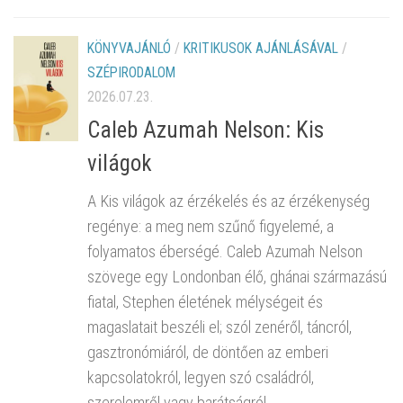
KÖNYVAJÁNLÓ
/
KRITIKUSOK AJÁNLÁSÁVAL
/
SZÉPIRODALOM
2026.07.23.
Caleb Azumah Nelson: Kis
világok
A Kis világok az érzékelés és az érzékenység
regénye: a meg nem szűnő figyelemé, a
folyamatos éberségé. Caleb Azumah Nelson
szövege egy Londonban élő, ghánai származású
fiatal, Stephen életének mélységeit és
magaslatait beszéli el; szól zenéről, táncról,
gasztronómiáról, de döntően az emberi
kapcsolatokról, legyen szó családról,
szerelemről vagy barátságról.