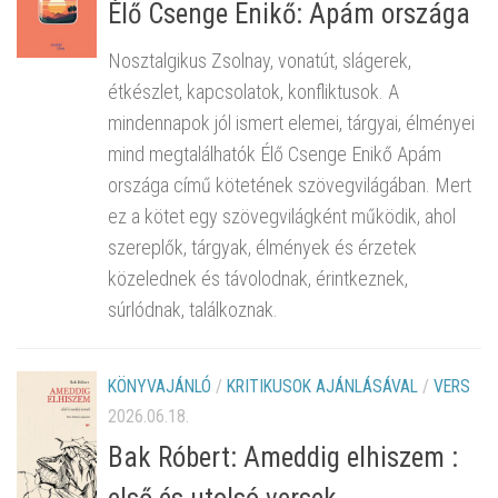
Élő Csenge Enikő: Apám országa
Nosztalgikus Zsolnay, vonatút, slágerek,
étkészlet, kapcsolatok, konfliktusok. A
mindennapok jól ismert elemei, tárgyai, élményei
mind megtalálhatók Élő Csenge Enikő Apám
országa című kötetének szövegvilágában. Mert
ez a kötet egy szövegvilágként működik, ahol
szereplők, tárgyak, élmények és érzetek
közelednek és távolodnak, érintkeznek,
súrlódnak, találkoznak.
KÖNYVAJÁNLÓ
/
KRITIKUSOK AJÁNLÁSÁVAL
/
VERS
2026.06.18.
Bak Róbert: Ameddig elhiszem :