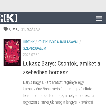
Skip to content
CIMKE:
21. SZÁZAD
HÍREINK
/
KRITIKUSOK AJÁNLÁSÁVAL
/
SZÉPIRODALOM
2026.07.30.
Łukasz Barys: Csontok, amiket a
zsebedben hordasz
Barys nagy sikert aratott regénye egy
kamaszlány önnarrációjában megszólaltatott
lehangoló társadalomrajz, amelyen keresztül
egyszerre ismerjük meg a lengyel kisvárosi