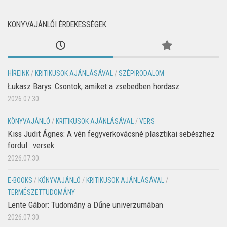
KÖNYVAJÁNLÓI ÉRDEKESSÉGEK
HÍREINK
/
KRITIKUSOK AJÁNLÁSÁVAL
/
SZÉPIRODALOM
Łukasz Barys: Csontok, amiket a zsebedben hordasz
2026.07.30.
KÖNYVAJÁNLÓ
/
KRITIKUSOK AJÁNLÁSÁVAL
/
VERS
Kiss Judit Ágnes: A vén fegyverkovácsné plasztikai sebészhez
fordul : versek
2026.07.30.
E-BOOKS
/
KÖNYVAJÁNLÓ
/
KRITIKUSOK AJÁNLÁSÁVAL
/
TERMÉSZETTUDOMÁNY
Lente Gábor: Tudomány a Dűne univerzumában
2026.07.30.