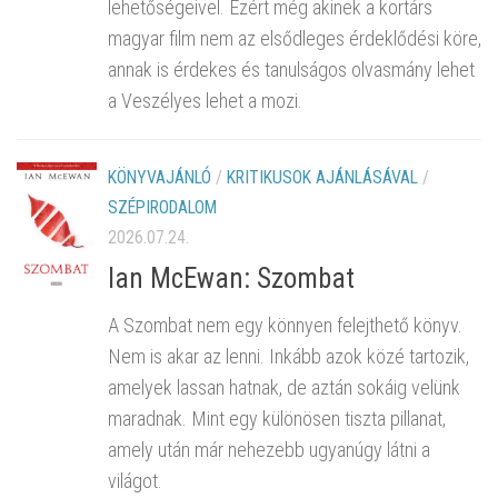
lehetőségeivel. Ezért még akinek a kortárs
magyar film nem az elsődleges érdeklődési köre,
annak is érdekes és tanulságos olvasmány lehet
a Veszélyes lehet a mozi.
KÖNYVAJÁNLÓ
/
KRITIKUSOK AJÁNLÁSÁVAL
/
SZÉPIRODALOM
2026.07.24.
Ian McEwan: Szombat
A Szombat nem egy könnyen felejthető könyv.
Nem is akar az lenni. Inkább azok közé tartozik,
amelyek lassan hatnak, de aztán sokáig velünk
maradnak. Mint egy különösen tiszta pillanat,
amely után már nehezebb ugyanúgy látni a
világot.