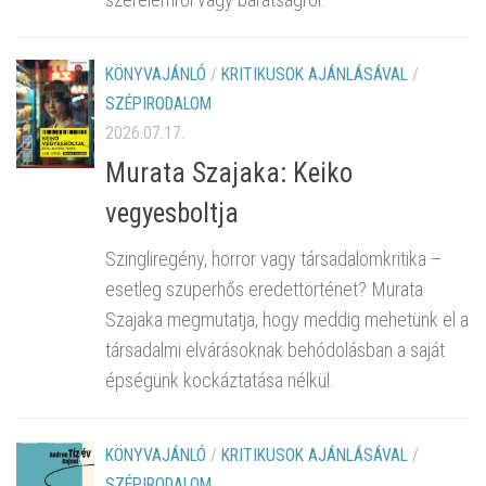
KÖNYVAJÁNLÓ
/
KRITIKUSOK AJÁNLÁSÁVAL
/
SZÉPIRODALOM
2026.07.17.
Murata Szajaka: Keiko
vegyesboltja
Szingliregény, horror vagy társadalomkritika –
esetleg szuperhős eredettörténet? Murata
Szajaka megmutatja, hogy meddig mehetünk el a
társadalmi elvárásoknak behódolásban a saját
épségünk kockáztatása nélkül.
KÖNYVAJÁNLÓ
/
KRITIKUSOK AJÁNLÁSÁVAL
/
SZÉPIRODALOM