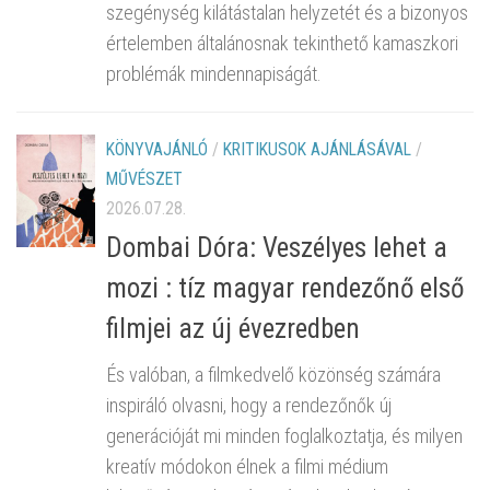
szegénység kilátástalan helyzetét és a bizonyos
értelemben általánosnak tekinthető kamaszkori
problémák mindennapiságát.
KÖNYVAJÁNLÓ
/
KRITIKUSOK AJÁNLÁSÁVAL
/
MŰVÉSZET
2026.07.28.
Dombai Dóra: Veszélyes lehet a
mozi : tíz magyar rendezőnő első
filmjei az új évezredben
És valóban, a filmkedvelő közönség számára
inspiráló olvasni, hogy a rendezőnők új
generációját mi minden foglalkoztatja, és milyen
kreatív módokon élnek a filmi médium