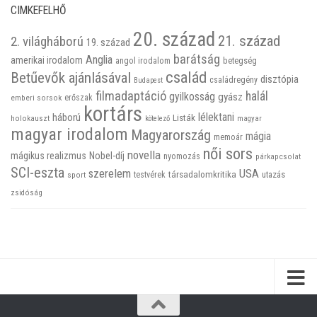
CIMKEFELHŐ
20. század
21. század
2. világháború
19. század
barátság
Anglia
amerikai irodalom
betegség
angol irodalom
család
Betűevők ajánlásával
disztópia
családregény
Budapest
filmadaptáció
halál
gyilkosság
gyász
emberi sorsok
erőszak
kortárs
háború
lélektani
Listák
holokauszt
kötelező
magyar
magyar irodalom
Magyarország
mágia
memoár
női sors
novella
mágikus realizmus
Nobel-díj
nyomozás
párkapcsolat
SCI-eszta
szerelem
USA
társadalomkritika
utazás
sport
testvérek
zsidóság