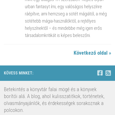
urban fantasyt írni, egy valóságos helyszínre
ráépítve, ami hemzseg a sötét mágiától, a még
sötétebb mágia-használóktól, a rejtélyes
helyszínektől – és mindebbe még igen erős
társadalomkritikát is képes beleszőni.
Következő oldal »
KÖVESS MINKET:
Betekintés a könyvtár falai mögé és a könyvek
borítói alá. A blog, ahol kulisszatitkok, történetek,
olvasmányajánlók, és érdekességek sorakoznak a
polcokon.