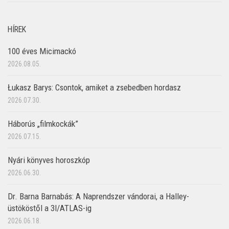
HÍREK
100 éves Micimackó
2026.08.05.
Łukasz Barys: Csontok, amiket a zsebedben hordasz
2026.07.30.
Háborús „filmkockák”
2026.07.15.
Nyári könyves horoszkóp
2026.06.30.
Dr. Barna Barnabás: A Naprendszer vándorai, a Halley-
üstököstől a 3I/ATLAS-ig
2026.06.18.