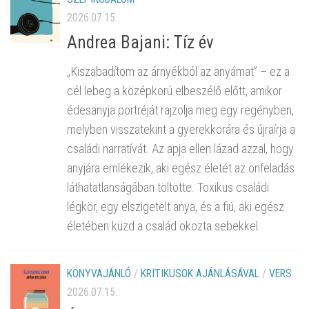
2026.07.15.
Andrea Bajani: Tíz év
„Kiszabadítom az árnyékból az anyámat” – ez a
cél lebeg a középkorú elbeszélő előtt, amikor
édesanyja portréját rajzolja meg egy regényben,
melyben visszatekint a gyerekkorára és újraírja a
családi narratívát. Az apja ellen lázad azzal, hogy
anyjára emlékezik, aki egész életét az önfeladás
láthatatlanságában töltötte. Toxikus családi
légkör, egy elszigetelt anya, és a fiú, aki egész
életében küzd a család okozta sebekkel.
KÖNYVAJÁNLÓ
/
KRITIKUSOK AJÁNLÁSÁVAL
/
VERS
2026.07.15.