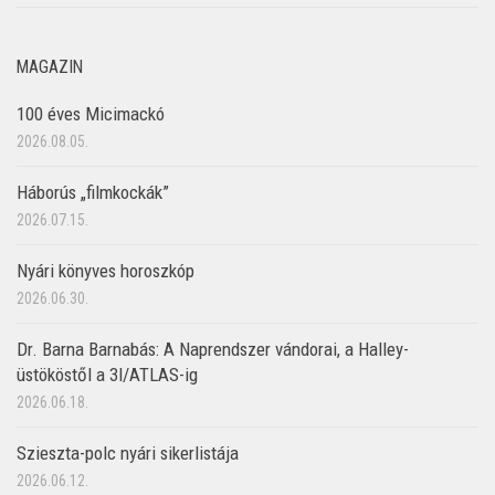
MAGAZIN
100 éves Micimackó
2026.08.05.
Háborús „filmkockák”
2026.07.15.
Nyári könyves horoszkóp
2026.06.30.
Dr. Barna Barnabás: A Naprendszer vándorai, a Halley-
üstököstől a 3I/ATLAS-ig
2026.06.18.
Szieszta-polc nyári sikerlistája
2026.06.12.