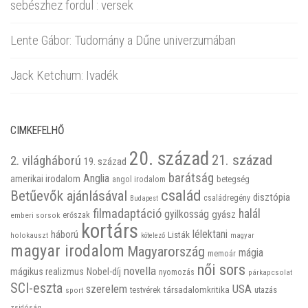
sebészhez fordul : versek
Lente Gábor: Tudomány a Dűne univerzumában
Jack Ketchum: Ivadék
CIMKEFELHŐ
20. század
21. század
2. világháború
19. század
barátság
Anglia
amerikai irodalom
betegség
angol irodalom
család
Betűevők ajánlásával
disztópia
családregény
Budapest
filmadaptáció
halál
gyilkosság
gyász
emberi sorsok
erőszak
kortárs
háború
lélektani
Listák
holokauszt
kötelező
magyar
magyar irodalom
Magyarország
mágia
memoár
női sors
novella
mágikus realizmus
Nobel-díj
nyomozás
párkapcsolat
SCI-eszta
szerelem
USA
társadalomkritika
utazás
sport
testvérek
zsidóság