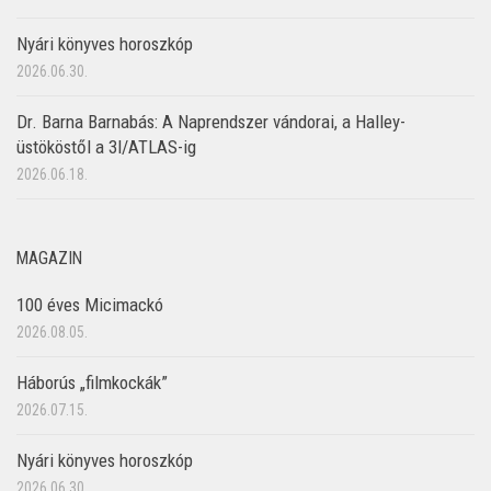
Nyári könyves horoszkóp
2026.06.30.
Dr. Barna Barnabás: A Naprendszer vándorai, a Halley-
üstököstől a 3I/ATLAS-ig
2026.06.18.
MAGAZIN
100 éves Micimackó
2026.08.05.
Háborús „filmkockák”
2026.07.15.
Nyári könyves horoszkóp
2026.06.30.