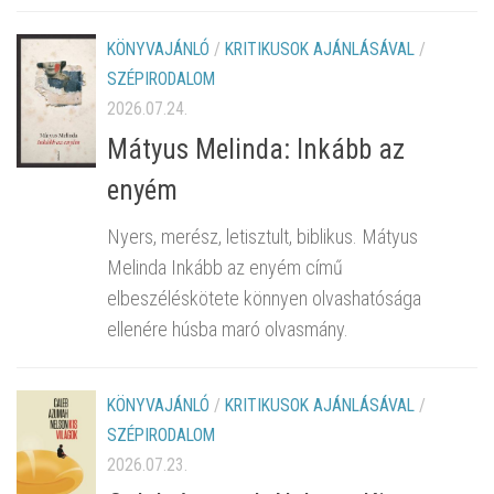
KÖNYVAJÁNLÓ
/
KRITIKUSOK AJÁNLÁSÁVAL
/
SZÉPIRODALOM
2026.07.24.
Mátyus Melinda: Inkább az
enyém
Nyers, merész, letisztult, biblikus. Mátyus
Melinda Inkább az enyém című
elbeszéléskötete könnyen olvashatósága
ellenére húsba maró olvasmány.
KÖNYVAJÁNLÓ
/
KRITIKUSOK AJÁNLÁSÁVAL
/
SZÉPIRODALOM
2026.07.23.