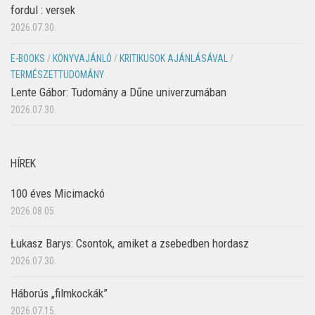
fordul : versek
2026.07.30.
E-BOOKS
/
KÖNYVAJÁNLÓ
/
KRITIKUSOK AJÁNLÁSÁVAL
/
TERMÉSZETTUDOMÁNY
Lente Gábor: Tudomány a Dűne univerzumában
2026.07.30.
HÍREK
100 éves Micimackó
2026.08.05.
Łukasz Barys: Csontok, amiket a zsebedben hordasz
2026.07.30.
Háborús „filmkockák”
2026.07.15.