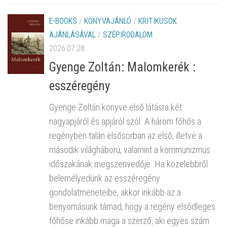
E-BOOKS
/
KÖNYVAJÁNLÓ
/
KRITIKUSOK
AJÁNLÁSÁVAL
/
SZÉPIRODALOM
2026.07.28.
Gyenge Zoltán: Malomkerék :
esszéregény
Gyenge Zoltán könyve első látásra két
nagyapjáról és apjáról szól. A három főhős a
regényben talán elsősorban az első, illetve a
második világháború, valamint a kommunizmus
időszakának megszenvedője. Ha közelebbről
belemélyedünk az esszéregény
gondolatmeneteibe, akkor inkább az a
benyomásunk támad, hogy a regény elsődleges
főhőse inkább maga a szerző, aki egyes szám