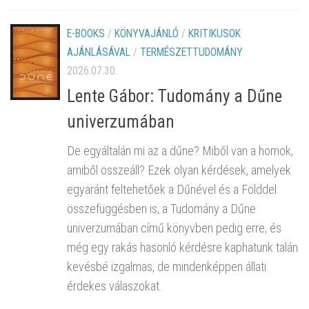
E-BOOKS
/
KÖNYVAJÁNLÓ
/
KRITIKUSOK
AJÁNLÁSÁVAL
/
TERMÉSZETTUDOMÁNY
2026.07.30.
Lente Gábor: Tudomány a Dűne
univerzumában
De egyáltalán mi az a dűne? Miből van a homok,
amiből összeáll? Ezek olyan kérdések, amelyek
egyaránt feltehetőek a Dűnével és a Földdel
összefüggésben is, a Tudomány a Dűne
univerzumában című könyvben pedig erre, és
még egy rakás hasonló kérdésre kaphatunk talán
kevésbé izgalmas, de mindenképpen állati
érdekes válaszokat.