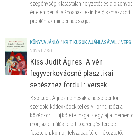
szegénység kilátástalan helyzetét és a bizonyos
értelemben általánosnak tekinthető kamaszkori
problémák mindennapiságát.
KÖNYVAJÁNLÓ
/
KRITIKUSOK AJÁNLÁSÁVAL
/
VERS
2026.07.30.
Kiss Judit Ágnes: A vén
fegyverkovácsné plasztikai
sebészhez fordul : versek
Kiss Judit Ágnes nemcsak a hátsó borítón
szereplő kódexképekkel és Villonnal idézi a
középkort – új kötete maga is egyfajta memento
mori, az elmúlás feletti töprengés terepe –
fesztelen, komor, felszabadító emlékeztető.