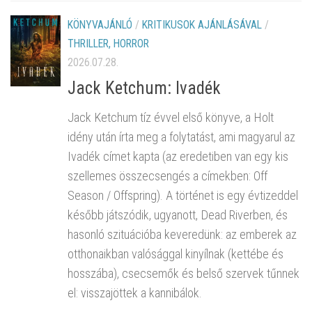
KÖNYVAJÁNLÓ
/
KRITIKUSOK AJÁNLÁSÁVAL
/
THRILLER, HORROR
2026.07.28.
Jack Ketchum: Ivadék
Jack Ketchum tíz évvel első könyve, a Holt
idény után írta meg a folytatást, ami magyarul az
Ivadék címet kapta (az eredetiben van egy kis
szellemes összecsengés a címekben: Off
Season / Offspring). A történet is egy évtizeddel
később játszódik, ugyanott, Dead Riverben, és
hasonló szituációba keveredünk: az emberek az
otthonaikban valósággal kinyílnak (kettébe és
hosszába), csecsemők és belső szervek tűnnek
el: visszajöttek a kannibálok.