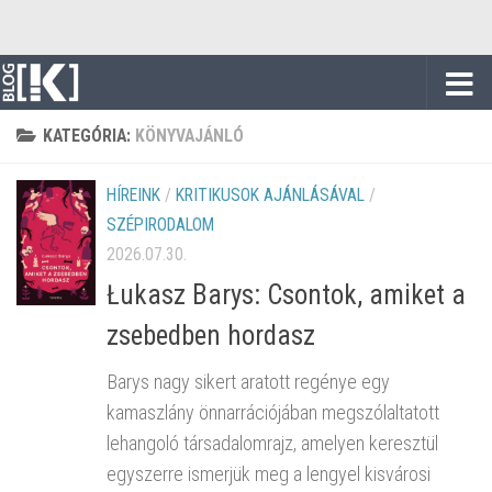
Skip to content
KATEGÓRIA:
KÖNYVAJÁNLÓ
HÍREINK
/
KRITIKUSOK AJÁNLÁSÁVAL
/
SZÉPIRODALOM
2026.07.30.
Łukasz Barys: Csontok, amiket a
zsebedben hordasz
Barys nagy sikert aratott regénye egy
kamaszlány önnarrációjában megszólaltatott
lehangoló társadalomrajz, amelyen keresztül
egyszerre ismerjük meg a lengyel kisvárosi