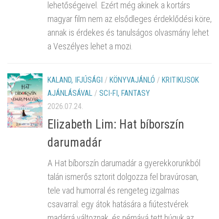
lehetőségeivel. Ezért még akinek a kortárs
magyar film nem az elsődleges érdeklődési köre,
annak is érdekes és tanulságos olvasmány lehet
a Veszélyes lehet a mozi.
KALAND, IFJÚSÁGI
/
KÖNYVAJÁNLÓ
/
KRITIKUSOK
AJÁNLÁSÁVAL
/
SCI-FI, FANTASY
2026.07.24.
Elizabeth Lim: Hat bíborszín
darumadár
A Hat bíborszín darumadár a gyerekkorunkból
talán ismerős sztorit dolgozza fel bravúrosan,
tele vad humorral és rengeteg izgalmas
csavarral: egy átok hatására a fiútestvérek
madárrá változnak, és némává tett húguk az