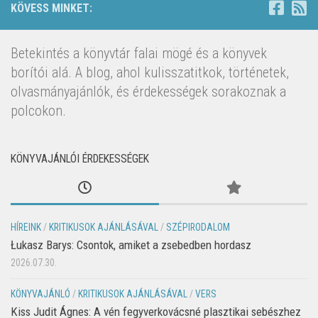
KÖVESS MINKET:
Betekintés a könyvtár falai mögé és a könyvek
borítói alá. A blog, ahol kulisszatitkok, történetek,
olvasmányajánlók, és érdekességek sorakoznak a
polcokon.
KÖNYVAJÁNLÓI ÉRDEKESSÉGEK
HÍREINK
/
KRITIKUSOK AJÁNLÁSÁVAL
/
SZÉPIRODALOM
Łukasz Barys: Csontok, amiket a zsebedben hordasz
2026.07.30.
KÖNYVAJÁNLÓ
/
KRITIKUSOK AJÁNLÁSÁVAL
/
VERS
Kiss Judit Ágnes: A vén fegyverkovácsné plasztikai sebészhez