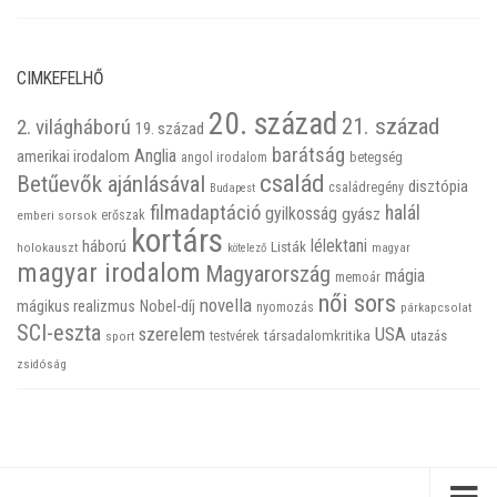
CIMKEFELHŐ
20. század
21. század
2. világháború
19. század
barátság
Anglia
amerikai irodalom
betegség
angol irodalom
család
Betűevők ajánlásával
disztópia
családregény
Budapest
filmadaptáció
halál
gyilkosság
gyász
emberi sorsok
erőszak
kortárs
háború
lélektani
Listák
holokauszt
kötelező
magyar
magyar irodalom
Magyarország
mágia
memoár
női sors
novella
mágikus realizmus
Nobel-díj
nyomozás
párkapcsolat
SCI-eszta
szerelem
USA
társadalomkritika
utazás
sport
testvérek
zsidóság