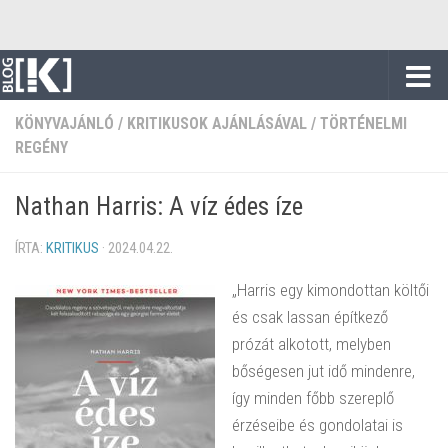
Skip to content
KÖNYVAJÁNLÓ
/
KRITIKUSOK AJÁNLÁSÁVAL
/
TÖRTÉNELMI
REGÉNY
Nathan Harris: A víz édes íze
ÍRTA:
KRITIKUS
·
2024.04.22.
„Harris egy kimondottan költői
és csak lassan építkező
prózát alkotott, melyben
bőségesen jut idő mindenre,
így minden főbb szereplő
érzéseibe és gondolatai is