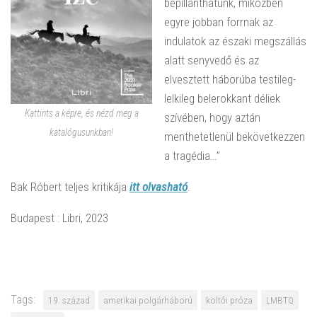
bepillanthatunk, miközben
egyre jobban forrnak az
indulatok az északi megszállás
alatt senyvedő és az
elvesztett háborúba testileg-
lelkileg belerokkant déliek
Kattints a képre, és nézd meg a
szívében, hogy aztán
katalógusunkban!
menthetetlenül bekövetkezzen
a tragédia…”
Bak Róbert teljes kritikája
itt olvasható
.
Budapest : Libri, 2023
Tags:
19. század
amerikai polgárháború
költői próza
LMBTQ