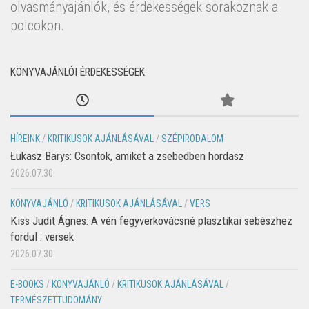
olvasmányajánlók, és érdekességek sorakoznak a
polcokon.
KÖNYVAJÁNLÓI ÉRDEKESSÉGEK
HÍREINK
/
KRITIKUSOK AJÁNLÁSÁVAL
/
SZÉPIRODALOM
Łukasz Barys: Csontok, amiket a zsebedben hordasz
2026.07.30.
KÖNYVAJÁNLÓ
/
KRITIKUSOK AJÁNLÁSÁVAL
/
VERS
Kiss Judit Ágnes: A vén fegyverkovácsné plasztikai sebészhez
fordul : versek
2026.07.30.
E-BOOKS
/
KÖNYVAJÁNLÓ
/
KRITIKUSOK AJÁNLÁSÁVAL
/
TERMÉSZETTUDOMÁNY