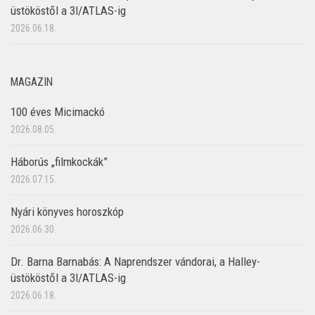
üstököstől a 3I/ATLAS-ig
2026.06.18.
MAGAZIN
100 éves Micimackó
2026.08.05.
Háborús „filmkockák”
2026.07.15.
Nyári könyves horoszkóp
2026.06.30.
Dr. Barna Barnabás: A Naprendszer vándorai, a Halley-
üstököstől a 3I/ATLAS-ig
2026.06.18.