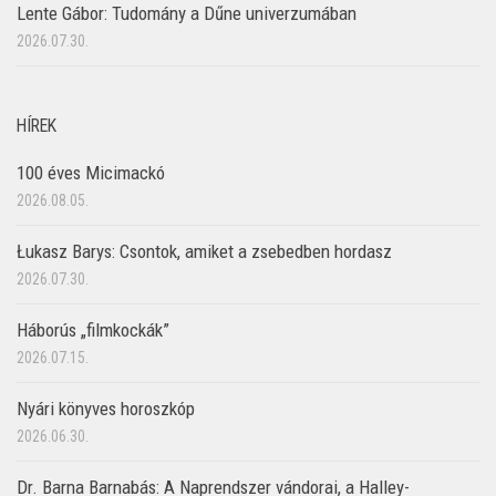
Lente Gábor: Tudomány a Dűne univerzumában
2026.07.30.
HÍREK
100 éves Micimackó
2026.08.05.
Łukasz Barys: Csontok, amiket a zsebedben hordasz
2026.07.30.
Háborús „filmkockák”
2026.07.15.
Nyári könyves horoszkóp
2026.06.30.
Dr. Barna Barnabás: A Naprendszer vándorai, a Halley-