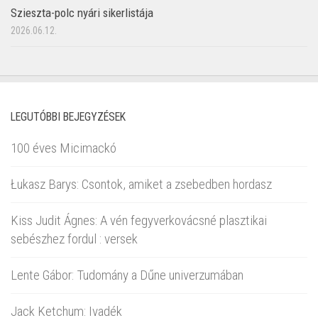
Szieszta-polc nyári sikerlistája
2026.06.12.
LEGUTÓBBI BEJEGYZÉSEK
100 éves Micimackó
Łukasz Barys: Csontok, amiket a zsebedben hordasz
Kiss Judit Ágnes: A vén fegyverkovácsné plasztikai
sebészhez fordul : versek
Lente Gábor: Tudomány a Dűne univerzumában
Jack Ketchum: Ivadék