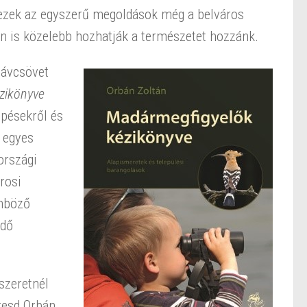
t ezek az egyszerű megoldások még a belváros
én is közelebb hozhatják a természetet hozzánk.
távcsövet
zikönyve
pésekről és
z egyes
országi
rosi
önböző
ődő
szeretnél
resd Orbán