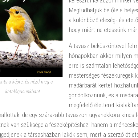
keresztül kalauzol minket v
Megtudhatjuk belőle a helye
a különböző eleség- és etető
hogy miért ne etessünk már 
A tavasz beköszöntével fel
hónapokban akkor milyen mó
erre is számtalan lehetősége
mesterséges fészeküregek kia
ints a képre, és nézd meg a
madárbarát kertet hozhatun
katalógusunkban!
gondolkoznunk, és a madarak
megfelelő életteret kialakít
allottak, de egy szárazabb tavaszon ugyanekkora kincs 
nek van szüksége a fészeképítéshez, hanem a méhecskehot
gedjenek a társasházban lakók sem, mert a szerző ötlet