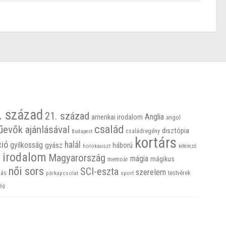
. század
21. század
Anglia
amerikai irodalom
angol
család
űevők ajánlásával
disztópia
családregény
Budapest
kortárs
ció
halál
gyilkosság
gyász
háború
holokauszt
kötelező
 irodalom
Magyarország
mágia
mágikus
memoár
női sors
SCI-eszta
szerelem
ás
sport
testvérek
párkapcsolat
ág