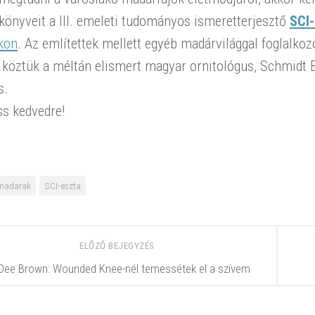
könyveit a III. emeleti tudományos ismeretterjesztő
SCI
kon
. Az említettek mellett egyéb madárvilággal foglalkoz
, köztük a méltán elismert magyar ornitológus, Schmidt
s.
ss kedvedre!
madarak
SCI-eszta
ELŐZŐ BEJEGYZÉS
Dee Brown: Wounded Knee-nél temessétek el a szívem