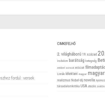
CIMKEFELHŐ
20
2. világháború
19. század
Bet
barátság
betegség
irodalom
filmadaptá
emberi sorsok
erőszak
magyar
lélektani
Listák
magyar
szhez fordul : versek
novella
realizmus
Nobel-díj
nyomoz
USA
társadalomkritika
utazás
zsidós