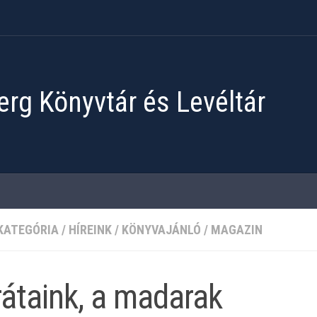
rg Könyvtár és Levéltár
KATEGÓRIA
/
HÍREINK
/
KÖNYVAJÁNLÓ
/
MAGAZIN
átaink, a madarak