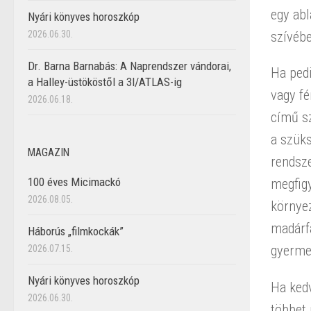
egy abl
Nyári könyves horoszkóp
2026.06.30.
szívébe
Dr. Barna Barnabás: A Naprendszer vándorai,
Ha ped
a Halley-üstököstől a 3I/ATLAS-ig
vagy f
2026.06.18.
című s
a szüks
MAGAZIN
rendsze
100 éves Micimackó
megfigy
2026.08.05.
környe
madárf
Háborús „filmkockák”
gyermek
2026.07.15.
Nyári könyves horoszkóp
Ha kedv
2026.06.30.
többet 