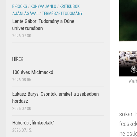
E-BOOKS
/
KÖNYVAJÁNLÓ
/
KRITIKUSOK
AJÁNLÁSÁVAL
/
TERMÉSZETTUDOMÁNY
Lente Gábor: Tudomány a Dűne
univerzumában
2026.07.30.
HÍREK
100 éves Micimackó
2026.08.05.
Katt
Łukasz Barys: Csontok, amiket a zsebedben
hordasz
2026.07.30.
sokan h
Háborús „filmkockák”
fecskék
2026.07.15.
ne csüg