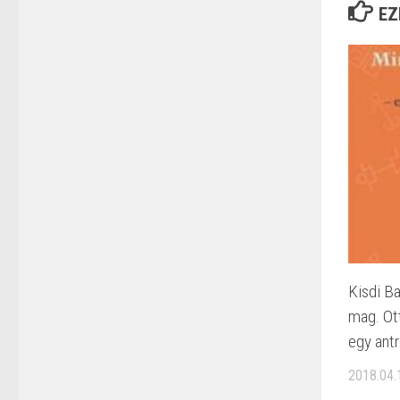
EZ
Kisdi Ba
mag. Ot
egy antr
2018.04.