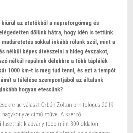
, kiürül az etetőkből a napraforgómag és
elégedetten dőlünk hátra, hogy idén is tettünk
li madáretetés sokkal inkább rólunk szól, mint a
s nélkül képes átvészelni a hideg évszakot,
zó nélkül repülnek délebbre a több táplálék
r 1000 km-t is meg tud tenni, és ezt a tempót
zámít a túlélése szempontjából az általunk
eginkább hogyan etessünk?
ésekre ad választ Orbán Zoltán ornitológus 2019-
k nagykönyve című műve. A szerző
illusztrált kiadvány több mint 300 oldalon