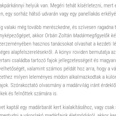
akpárkánnyi helyük van. Megéri tehát kísérletezni, mer
n, egy sorház hátsó udvarán vagy egy panellakás erkély
ig valaki még tovább merészkedne, és szívesen ragadna 
ényképezőgépet, akkor Orbán Zoltán
Madármegfigyelők ké
zerzeményében hasznos tanácsokat olvashat a kezdeti lé
éges alapfelszerelésekről. A könyv röviden bemutatja a
rtani családba tartozó fajok jellegzetességeit és magyar
elhetőségét, valamint számos példát hoz arra, hogy a vá
zethez milyen leleményes módon alkalmazkodtak a kül
ajok. Szórakoztató olvasmány a madárvilág iránt érdekl
ek és felnőttek számára is.
et kaptál egy madárbarát kert kialakításához, vagy csak 
megtudni a városlakó madárfajok életmódjáról, akkor ke