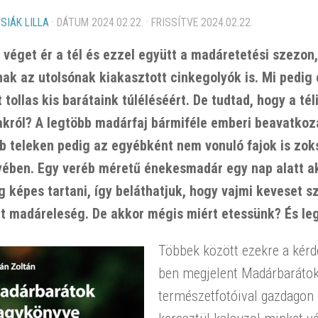
SIÁK LILLA
· DÁTUM
2024.02.22.
· FRISSÍTVE
2024.02.22.
 véget ér a tél és ezzel együtt a madáretetési szezon
nak az utolsónak kiakasztott cinkegolyók is. Mi pedig 
 tollas kis barátaink túléléséért. De tudtad, hogy a té
król? A legtöbb madárfaj bármiféle emberi beavatkozá
b teleken pedig az egyébként nem vonuló fajok is zoks
ében. Egy veréb méretű énekesmadár egy nap alatt aká
g képes tartani, így beláthatjuk, hogy vajmi keveset s
tt madáreleség. De akkor mégis miért etessünk? És l
Többek között ezekre a kérd
ben megjelent Madárbaráto
természetfotóival gazdagon 