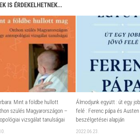
EK IS ÉRDEKELHETNEK...
rbara: Mint a földbe hullott
Álmodjunk együtt : út egy jo
thon szülés Magyarországon –
felé : Ferenc pápa és Austen
opológiai vizsgálat tanulságai
beszélgetései alapján
10.
2022.06.23.