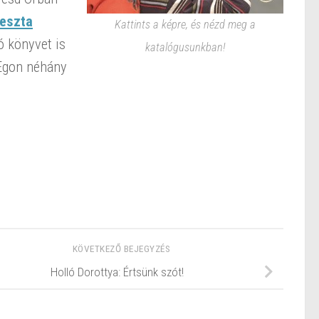
-eszta
Kattints a képre, és nézd meg a
ó könyvet is
katalógusunkban!
 Egon néhány
KÖVETKEZŐ BEJEGYZÉS
Holló Dorottya: Értsünk szót!