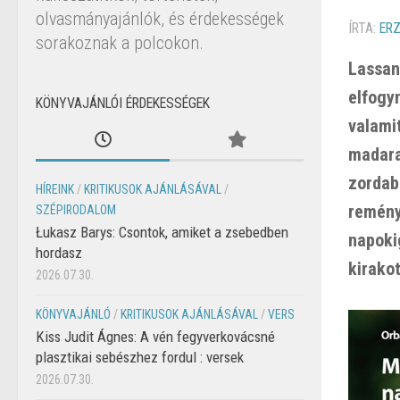
olvasmányajánlók, és érdekességek
ÍRTA:
ERZ
sorakoznak a polcokon.
Lassan
elfogy
KÖNYVAJÁNLÓI ÉRDEKESSÉGEK
valamit
madara
zordab
HÍREINK
/
KRITIKUSOK AJÁNLÁSÁVAL
/
remény
SZÉPIRODALOM
Łukasz Barys: Csontok, amiket a zsebedben
napoki
hordasz
kirako
2026.07.30.
KÖNYVAJÁNLÓ
/
KRITIKUSOK AJÁNLÁSÁVAL
/
VERS
Kiss Judit Ágnes: A vén fegyverkovácsné
plasztikai sebészhez fordul : versek
2026.07.30.