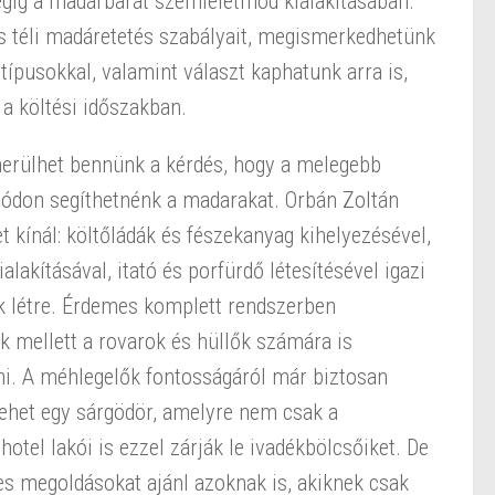
égig a madárbarát szemléletmód kialakításában.
s téli madáretetés szabályait, megismerkedhetünk
típusokkal, valamint választ kaphatunk arra is,
a költési időszakban.
merülhet bennünk a kérdés, hogy a melegebb
don segíthetnénk a madarakat. Orbán Zoltán
t kínál: költőládák és fészekanyag kihelyezésével,
lakításával, itató és porfürdő létesítésével igazi
k létre. Érdemes komplett rendszerben
 mellett a rovarok és hüllők számára is
ani. A méhlegelők fontosságáról már biztosan
lehet egy sárgödör, amelyre nem csak a
el lakói is ezzel zárják le ivadékbölcsőiket. De
es megoldásokat ajánl azoknak is, akiknek csak