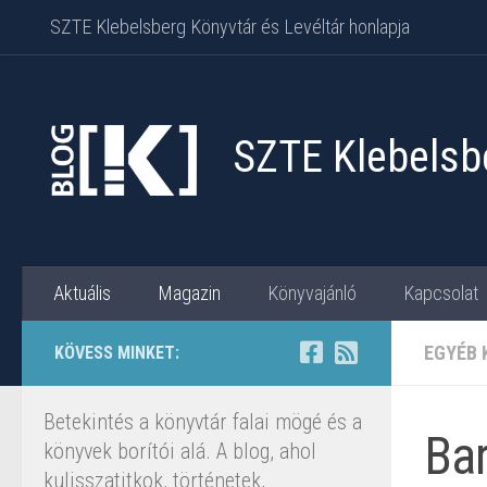
SZTE Klebelsberg Könyvtár és Levéltár honlapja
Skip to content
SZTE Klebelsbe
Aktuális
Magazin
Könyvajánló
Kapcsolat
EGYÉB 
KÖVESS MINKET:
Betekintés a könyvtár falai mögé és a
Bar
könyvek borítói alá. A blog, ahol
kulisszatitkok, történetek,