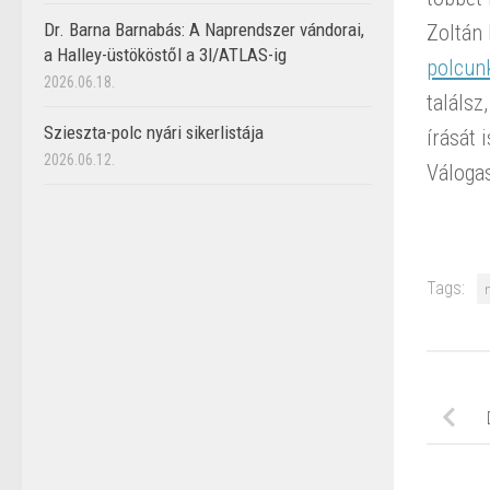
Dr. Barna Barnabás: A Naprendszer vándorai,
Zoltán 
a Halley-üstököstől a 3I/ATLAS-ig
polcun
2026.06.18.
találsz
Szieszta-polc nyári sikerlistája
írását i
2026.06.12.
Váloga
Tags: