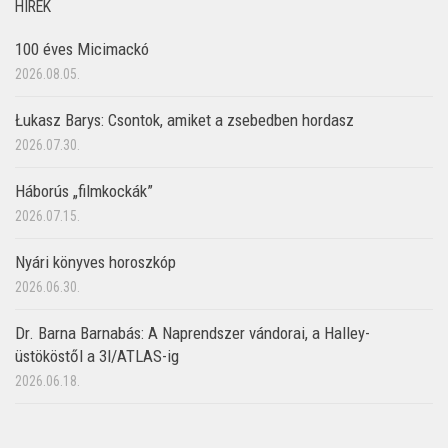
HÍREK
100 éves Micimackó
2026.08.05.
Łukasz Barys: Csontok, amiket a zsebedben hordasz
2026.07.30.
Háborús „filmkockák”
2026.07.15.
Nyári könyves horoszkóp
2026.06.30.
Dr. Barna Barnabás: A Naprendszer vándorai, a Halley-
üstököstől a 3I/ATLAS-ig
2026.06.18.