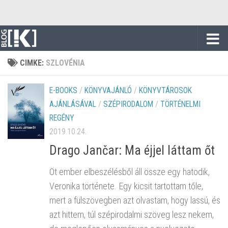
Skip to content
CIMKE:
SZLOVÉNIA
E-BOOKS
/
KÖNYVAJÁNLÓ
/
KÖNYVTÁROSOK
AJÁNLÁSÁVAL
/
SZÉPIRODALOM
/
TÖRTÉNELMI
REGÉNY
2019.10.24.
Drago Jančar: Ma ​éjjel láttam őt
Öt ember elbeszélésből áll össze egy hatodik,
Veronika története. Egy kicsit tartottam tőle,
mert a fülszövegben azt olvastam, hogy lassú, és
azt hittem, túl szépirodalmi szöveg lesz nekem,