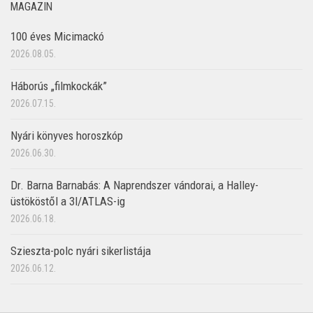
MAGAZIN
100 éves Micimackó
2026.08.05.
Háborús „filmkockák”
2026.07.15.
Nyári könyves horoszkóp
2026.06.30.
Dr. Barna Barnabás: A Naprendszer vándorai, a Halley-
üstököstől a 3I/ATLAS-ig
2026.06.18.
Szieszta-polc nyári sikerlistája
2026.06.12.