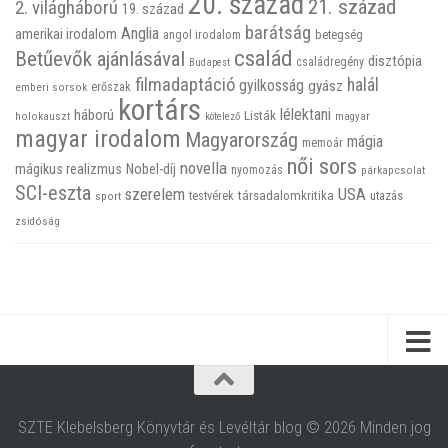
20. század
21. század
2. világháború
19. század
barátság
Anglia
amerikai irodalom
betegség
angol irodalom
család
Betűevők ajánlásával
disztópia
családregény
Budapest
filmadaptáció
halál
gyilkosság
gyász
emberi sorsok
erőszak
kortárs
háború
lélektani
Listák
holokauszt
kötelező
magyar
magyar irodalom
Magyarország
mágia
memoár
női sors
novella
mágikus realizmus
Nobel-díj
nyomozás
párkapcsolat
SCI-eszta
szerelem
USA
társadalomkritika
utazás
sport
testvérek
zsidóság
SZTE Klebelsberg Könyvtár és Levéltár blog © 2026 Minden jog