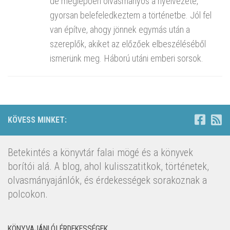
de meglepően olvasmányos a nyelvezete,
gyorsan belefeledkeztem a történetbe. Jól fel
van építve, ahogy jönnek egymás után a
szereplők, akiket az előzőek elbeszéléséből
ismerünk meg. Háború utáni emberi sorsok.
KÖVESS MINKET:
Betekintés a könyvtár falai mögé és a könyvek
borítói alá. A blog, ahol kulisszatitkok, történetek,
olvasmányajánlók, és érdekességek sorakoznak a
polcokon.
KÖNYVAJÁNLÓI ÉRDEKESSÉGEK