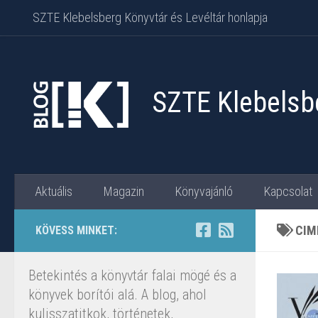
SZTE Klebelsberg Könyvtár és Levéltár honlapja
Skip to content
SZTE Klebelsbe
Aktuális
Magazin
Könyvajánló
Kapcsolat
CIM
KÖVESS MINKET:
Betekintés a könyvtár falai mögé és a
könyvek borítói alá. A blog, ahol
kulisszatitkok, történetek,