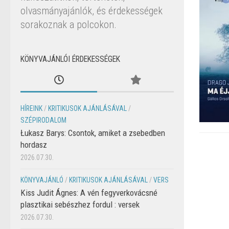
olvasmányajánlók, és érdekességek
sorakoznak a polcokon.
KÖNYVAJÁNLÓI ÉRDEKESSÉGEK
HÍREINK
/
KRITIKUSOK AJÁNLÁSÁVAL
/
SZÉPIRODALOM
Łukasz Barys: Csontok, amiket a zsebedben
hordasz
2026.07.30.
KÖNYVAJÁNLÓ
/
KRITIKUSOK AJÁNLÁSÁVAL
/
VERS
Kiss Judit Ágnes: A vén fegyverkovácsné
plasztikai sebészhez fordul : versek
2026.07.30.