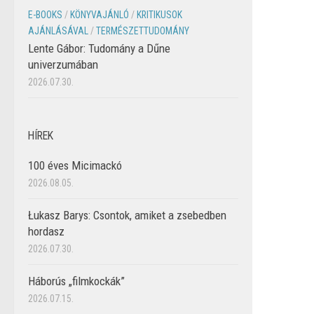
E-BOOKS
/
KÖNYVAJÁNLÓ
/
KRITIKUSOK
AJÁNLÁSÁVAL
/
TERMÉSZETTUDOMÁNY
Lente Gábor: Tudomány a Dűne
univerzumában
2026.07.30.
HÍREK
100 éves Micimackó
2026.08.05.
Łukasz Barys: Csontok, amiket a zsebedben
hordasz
2026.07.30.
Háborús „filmkockák”
2026.07.15.