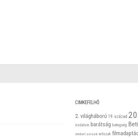
CIMKEFELHŐ
20
2. világháború
19. század
Bet
barátság
betegség
irodalom
filmadaptá
emberi sorsok
erőszak