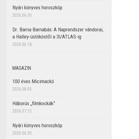
Nyári könyves horoszkóp
2026.06.30.
Dr. Barna Barnabás: A Naprendszer vándorai,
a Halley-üstököstől a 3I/ATLAS-ig
2026.06.18.
MAGAZIN
100 éves Micimackó
2026.08.05.
Háborús „filmkockák”
2026.07.15.
Nyári könyves horoszkóp
2026.06.30.