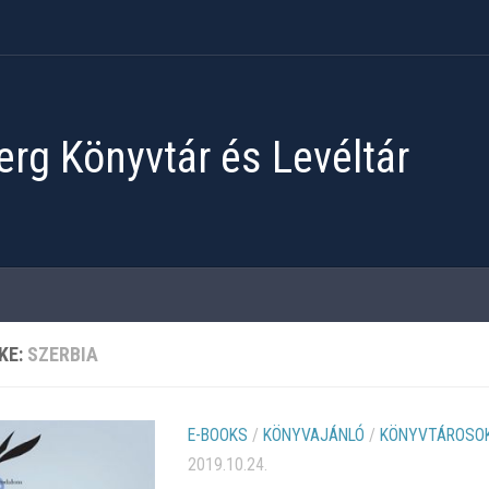
rg Könyvtár és Levéltár
KE:
SZERBIA
E-BOOKS
/
KÖNYVAJÁNLÓ
/
KÖNYVTÁROSOK
2019.10.24.