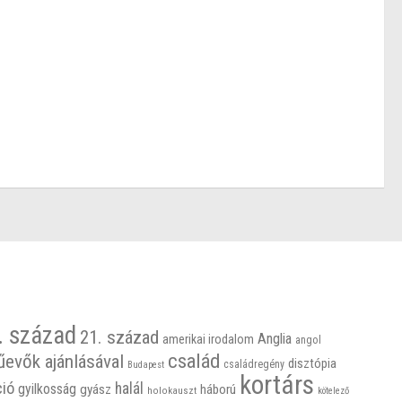
. század
21. század
Anglia
amerikai irodalom
angol
család
űevők ajánlásával
disztópia
családregény
Budapest
kortárs
ció
halál
gyilkosság
gyász
háború
holokauszt
kötelező