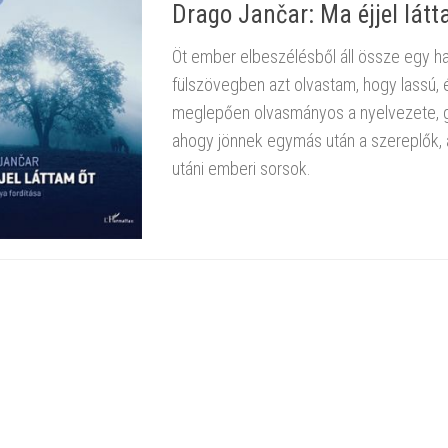
Drago Jančar: Ma ​éjjel látt
Öt ember elbeszélésből áll össze egy hat
fülszövegben azt olvastam, hogy lassú, 
meglepően olvasmányos a nyelvezete, gy
ahogy jönnek egymás után a szereplők,
utáni emberi sorsok.