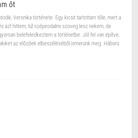
am őt
odik, Veronika története. Egy kicsit tartottam tőle, mert a
és azt hittem, túl szépirodalmi szöveg lesz nekem, de
orsan belefeledkeztem a történetbe. Jól fel van építve,
 akiket az előzőek elbeszéléséből ismerünk meg. Háború