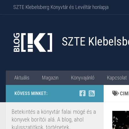
SZTE Klebelsberg Könyvtár és Levéltár honlapja
Skip to content
SZTE Klebelsbe
Aktuális
Magazin
Könyvajánló
Kapcsolat
CIM
KÖVESS MINKET:
Betekintés a könyvtár falai mögé és a
könyvek borítói alá. A blog, ahol
kulisszatitkok, történetek,