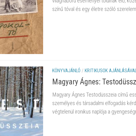
világháború eseményei tolulnak elő, köz
színű tóval és egy életre szóló szerelem
KÖNYVAJÁNLÓ
/
KRITIKUSOK AJÁNLÁSÁVA
Magyary Ágnes: Testodüssz
Magyary Ágnes Testodüsszeia című essz
személyes és társadalmi elfogadás kérdé
végtelenül ironikus naplója a gyengeségr