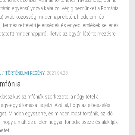
atárán egyensúlyozva kalauzol végig bennünket a Románia
ki) sváb közösség mindennapi életén, hiedelem- és
sok, természetfeletti jelenségek és egyedi emlékek sejlenek
itatott) mindennapjairól, illetve az egyén létértelmezésre
L
/
TÖRTÉNELMI REGÉNY
2021.04.28.
imfónia
lasszikus szimfóniák szerkezete, a négy tétel a
gy-egy állomását is jelzi. Azáltal, hogy az elbeszélés
eget. Minden egyszerre, és minden most történik, az idő
, hogy a múlt és a jelen hogyan fonódik össze és alakítják
netet.