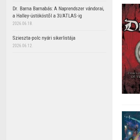
Dr. Barna Barnabás: A Naprendszer vándorai,
a Halley-üstököstől a 3I/ATLAS-ig
2026.06.18.
Szieszta-polc nyári sikerlistája
2026.06.12.