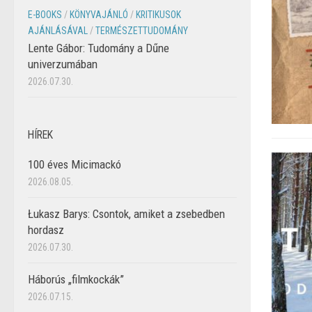
E-BOOKS
/
KÖNYVAJÁNLÓ
/
KRITIKUSOK
AJÁNLÁSÁVAL
/
TERMÉSZETTUDOMÁNY
Lente Gábor: Tudomány a Dűne
univerzumában
2026.07.30.
HÍREK
100 éves Micimackó
2026.08.05.
Łukasz Barys: Csontok, amiket a zsebedben
hordasz
2026.07.30.
Háborús „filmkockák”
2026.07.15.