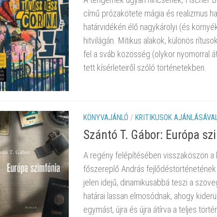
című prózakötete mágia és realizmus h
határvidékén élő nagykárolyi (és környé
hitvilágán. Mitikus alakok, különös rítu
fel a sváb közösség (olykor nyomorral át
tett kísérleteiről szóló történetekben.
KÖNYVAJÁNLÓ
/
KRITIKUSOK AJÁNLÁSÁVA
Szántó T. Gábor: Európa sz
A regény felépítésében visszaköszön a k
főszereplő András fejlődéstörténetének e
jelen idejű, dinamikusabbá teszi a szöv
határai lassan elmosódnak, ahogy kiderül
egymást, újra és újra átírva a teljes törté