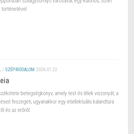
éppontban Szilágysomlyó városával, egy különös, sötét
 történetével.
L
/
SZÉPIRODALOM
2026.01.22.
eia
ékötete betegségkönyv, amely test és lélek viszonyát, a
seit feszegeti, ugyanakkor egy intellektuális kalandtúra
ől és az erőről.