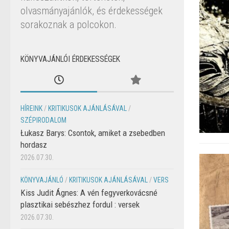
olvasmányajánlók, és érdekességek
sorakoznak a polcokon.
KÖNYVAJÁNLÓI ÉRDEKESSÉGEK
HÍREINK
/
KRITIKUSOK AJÁNLÁSÁVAL
/
SZÉPIRODALOM
Łukasz Barys: Csontok, amiket a zsebedben
hordasz
2026.07.30.
KÖNYVAJÁNLÓ
/
KRITIKUSOK AJÁNLÁSÁVAL
/
VERS
Kiss Judit Ágnes: A vén fegyverkovácsné
plasztikai sebészhez fordul : versek
2026.07.30.