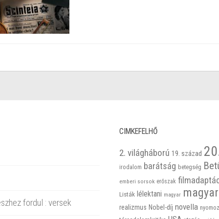
CIMKEFELHŐ
20
2. világháború
19. század
Bet
barátság
betegség
irodalom
filmadaptá
emberi sorsok
erőszak
magyar
lélektani
Listák
magyar
szhez fordul : versek
novella
realizmus
Nobel-díj
nyomoz
USA