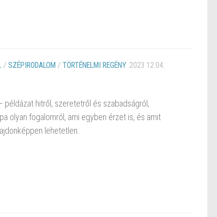
L
/
SZÉPIRODALOM
/
TÖRTÉNELMI REGÉNY
2023.12.04.
példázat hitről, szeretetről és szabadságról,
pa olyan fogalomról, ami egyben érzet is, és amit
lajdonképpen lehetetlen.