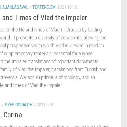
 AJÁNLÁSÁVAL
/
TÖRTÉNELEM
2021.10.13.
e and Times of Vlad the Impaler
s on the life and times of Vlad III Dracula by leading
orld. It presents a diversity of viewpoints, allowing the
rical perspectives with which Vlad is viewed in modern
 of supplementary materials, essential for anyone
Vlad the Impaler: translations of important documents
family of Vlad the Impaler, translations from Turkish and
troversial Wallachian prince; a chronology, and an
fe and times of Vlad the Impaler.
L
/
SZÉPIRODALOM
2021.05.07.
, Corina
otondnak azonban vannak történetei. Tavasz lesz, Corina