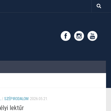
L
/
SZÉPIRODALOM
2026.05.21.
lyi lektűr