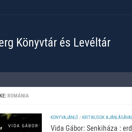
rg Könyvtár és Levéltár
KE:
ROMÁNIA
KÖNYVAJÁNLÓ
/
KRITIKUSOK AJÁNLÁSÁVA
Vida Gábor: Senkiháza : erdé