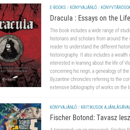
E-BOOKS
/
KÖNYVAJÁNLÓ
/
KÖNYVTÁROSOK
Dracula : Essays on the Lif
This book includes a wide range of studie
historians and scholars from around the w
reader to understand the different histo
historiography. It also includes a wealth
interested in learning about the life of 
concerning his reign; a genealogy of the 
Byzantine chronicles referring to the con
extensive bibliography of works on the li
KÖNYVAJÁNLÓ
/
KRITIKUSOK AJÁNLÁSÁVA
Fischer Botond: Tavasz lesz
A tengernek ugyan nincsenek, Fischer B