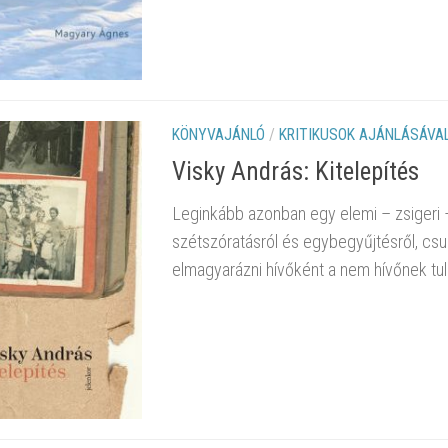
KÖNYVAJÁNLÓ
/
KRITIKUSOK AJÁNLÁSÁVA
Visky András: Kitelepítés
Leginkább azonban egy elemi – zsigeri – 
szétszóratásról és egybegyűjtésről, csu
elmagyarázni hívőként a nem hívőnek tu