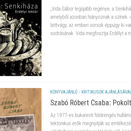
„Vida Gábor legújabb regénye, a Senkih
amelyből azonban hiányoznak a színek. A
tettvágy, az emberi sorsok éppúgy ki vann
sodrásának. Vida megfosztja Erdélyt a mí
KÖNYVAJÁNLÓ
/
KRITIKUSOK AJÁNLÁSÁVA
Szabó Róbert Csaba: Pokol
Az 1977-es bukaresti földrengés hullám
tektonikus erők megnyitják az emlékezés