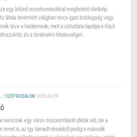
áza egy kitűnő ecsetvonásokkal megfestett életkép,
z általa teremtett világban nincs igazi boldogság vagy
ak téve a hatalomnak, mint a vízturbina lapátjai a folyó
toszoktól, és a történelmi hitelességet...
L
/
SZÉPIRODALOM
2026.04.29.
tó
ai nemcsak egy város összeomlását idézik elő, de a
 tereit is, az így támadt résekből pedig a második