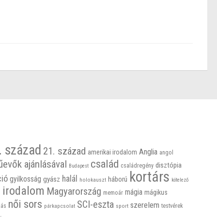
. század
21. század
Anglia
amerikai irodalom
angol
család
űevők ajánlásával
disztópia
családregény
Budapest
kortárs
ció
halál
gyilkosság
gyász
háború
holokauszt
kötelező
 irodalom
Magyarország
mágia
mágikus
memoár
női sors
SCI-eszta
szerelem
ás
sport
testvérek
párkapcsolat