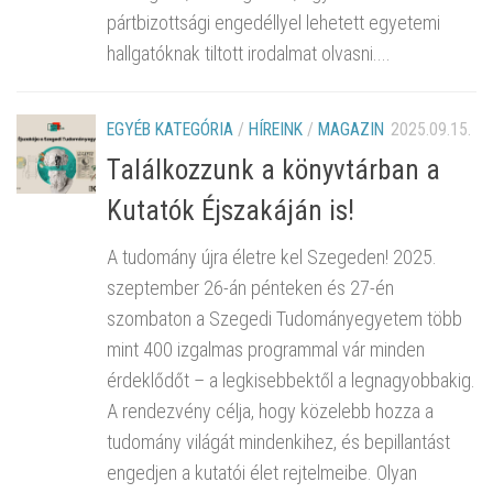
pártbizottsági engedéllyel lehetett egyetemi
hallgatóknak tiltott irodalmat olvasni....
EGYÉB KATEGÓRIA
/
HÍREINK
/
MAGAZIN
2025.09.15.
Találkozzunk a könyvtárban a
Kutatók Éjszakáján is!
A tudomány újra életre kel Szegeden! 2025.
szeptember 26-án pénteken és 27-én
szombaton a Szegedi Tudományegyetem több
mint 400 izgalmas programmal vár minden
érdeklődőt – a legkisebbektől a legnagyobbakig.
A rendezvény célja, hogy közelebb hozza a
tudomány világát mindenkihez, és bepillantást
engedjen a kutatói élet rejtelmeibe. Olyan