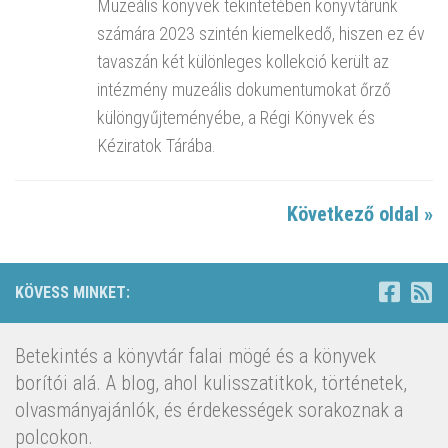
Muzeális könyvek tekintetében könyvtárunk
számára 2023 szintén kiemelkedő, hiszen ez év
tavaszán két különleges kollekció került az
intézmény muzeális dokumentumokat őrző
különgyűjteményébe, a Régi Könyvek és
Kéziratok Tárába.
Következő oldal »
KÖVESS MINKET:
Betekintés a könyvtár falai mögé és a könyvek
borítói alá. A blog, ahol kulisszatitkok, történetek,
olvasmányajánlók, és érdekességek sorakoznak a
polcokon.