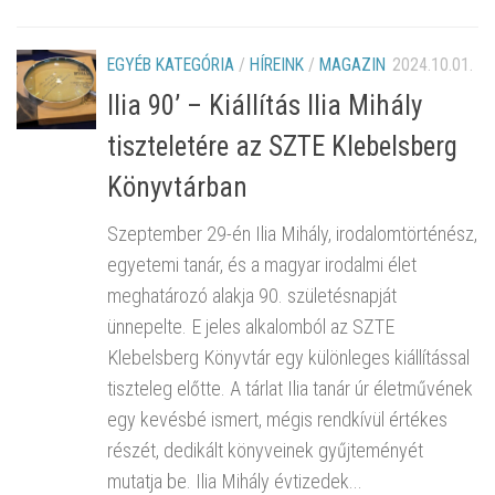
EGYÉB KATEGÓRIA
/
HÍREINK
/
MAGAZIN
2024.10.01.
Ilia 90’ – Kiállítás Ilia Mihály
tiszteletére az SZTE Klebelsberg
Könyvtárban
Szeptember 29-én Ilia Mihály, irodalomtörténész,
egyetemi tanár, és a magyar irodalmi élet
meghatározó alakja 90. születésnapját
ünnepelte. E jeles alkalomból az SZTE
Klebelsberg Könyvtár egy különleges kiállítással
tiszteleg előtte. A tárlat Ilia tanár úr életművének
egy kevésbé ismert, mégis rendkívül értékes
részét, dedikált könyveinek gyűjteményét
mutatja be. Ilia Mihály évtizedek...