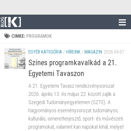
Skip to content
CIMKE:
PROGRAMOK
EGYÉB KATEGÓRIA
/
HÍREINK
/
MAGAZIN
2026.04.07.
Színes programkavalkád a 21.
Egyetemi Tavaszon
A 21. Egyetemi Tavasz rendezvénysorozat
2026. április 13. és május 22. között zajlik a
Szegedi Tudományegyetemen (SZTE). A
hagyományos eseménysorozat tudományos,
kulturális, ismeretterjesztő, sport- és művészeti
programokat, valamint kari napokat kínál, melyet