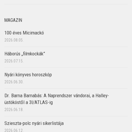
MAGAZIN
100 éves Micimackó
2026.08.05.
Háborús „filmkockák”
2026.07.15.
Nyári könyves horoszkóp
2026.06.30.
Dr. Barna Barnabás: A Naprendszer vándorai, a Halley-
üstököstől a 3I/ATLAS-ig
2026.06.18.
Szieszta-polc nyári sikerlistája
2026.06.12.