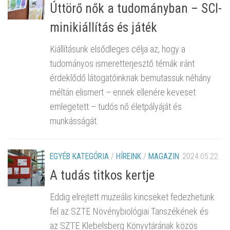
Úttörő nők a tudományban – SCI-
minikiállítás és játék
Kiállításunk elsődleges célja az, hogy a
tudományos ismeretterjesztő témák iránt
érdeklődő látogatóinknak bemutassuk néhány
méltán elismert – ennek ellenére keveset
emlegetett – tudós nő életpályáját és
munkásságát.
EGYÉB KATEGÓRIA
/
HÍREINK
/
MAGAZIN
2024.05.22.
A tudás titkos kertje
Eddig elrejtett muzeális kincseket fedezhetünk
fel az SZTE Növénybiológiai Tanszékének és
az SZTE Klebelsberg Könyvtárának közös