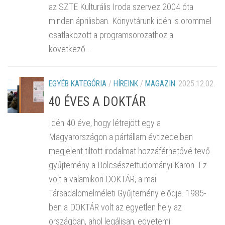
az SZTE Kulturális Iroda szervez 2004 óta
minden áprilisban. Könyvtárunk idén is örömmel
csatlakozott a programsorozathoz a
következő...
EGYÉB KATEGÓRIA
/
HÍREINK
/
MAGAZIN
2025.12.02.
40 ÉVES A DOKTÁR
Idén 40 éve, hogy létrejött egy a
Magyarországon a pártállam évtizedeiben
megjelent tiltott irodalmat hozzáférhetővé tevő
gyűjtemény a Bölcsészettudományi Karon. Ez
volt a valamikori DOKTÁR, a mai
Társadalomelméleti Gyűjtemény elődje. 1985-
ben a DOKTÁR volt az egyetlen hely az
országban, ahol legálisan, egyetemi