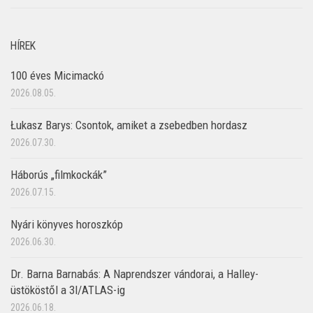
HÍREK
100 éves Micimackó
2026.08.05.
Łukasz Barys: Csontok, amiket a zsebedben hordasz
2026.07.30.
Háborús „filmkockák”
2026.07.15.
Nyári könyves horoszkóp
2026.06.30.
Dr. Barna Barnabás: A Naprendszer vándorai, a Halley-
üstököstől a 3I/ATLAS-ig
2026.06.18.