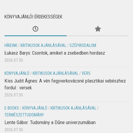
KÖNYVAJÁNLÓI ÉRDEKESSÉGEK
HÍREINK
/
KRITIKUSOK AJÁNLÁSÁVAL
/
SZÉPIRODALOM
Łukasz Barys: Csontok, amiket a zsebedben hordasz
2026.07.30.
KÖNYVAJÁNLÓ
/
KRITIKUSOK AJÁNLÁSÁVAL
/
VERS
Kiss Judit Ágnes: A vén fegyverkovácsné plasztikai sebészhez
fordul : versek
2026.07.30.
E-BOOKS
/
KÖNYVAJÁNLÓ
/
KRITIKUSOK AJÁNLÁSÁVAL
/
TERMÉSZETTUDOMÁNY
Lente Gábor: Tudomány a Dűne univerzumában
2026.07.30.