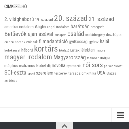
CIMKEFELHŐ
20. század
21. század
2. világháború
19. század
barátság
Anglia
amerikai irodalom
betegség
angol irodalom
család
Betűevők ajánlásával
disztópia
családregény
Budapest
filmadaptáció
halál
gyilkosság
gyász
emberi sorsok
erőszak
kortárs
háború
lélektani
Listák
holokauszt
kötelező
magyar
magyar irodalom
Magyarország
mágia
memoár
női sors
novella
mágikus realizmus
Nobel-díj
nyomozás
párkapcsolat
SCI-eszta
szerelem
USA
társadalomkritika
utazás
sport
testvérek
zsidóság