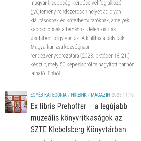
magyar kisebbségi kérdéseivel foglalkozó
gyűjtemény rendszeresen helyet ad olyan
kiállításoknak és kötetbemutatóknak, amelyek
kapcsolódnak a témához. Jelen kiállítás
esetében is így van ez. A kiállítás a délvidéki
Magyarkanizsa községnapi
rendezvénysorozatára (2023. október 18-21.)
készült, mely 50 képeslapról felnagyított pannón
látható. Ebből...
EGYÉB KATEGÓRIA
/
HÍREINK
/
MAGAZIN
2023.11.16.
Ex libris Prehoffer – a legújabb
muzeális könyvritkaságok az
SZTE Klebelsberg Könyvtárban