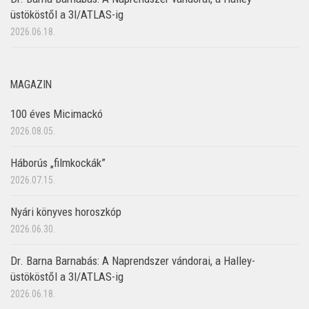
üstököstől a 3I/ATLAS-ig
2026.06.18.
MAGAZIN
100 éves Micimackó
2026.08.05.
Háborús „filmkockák”
2026.07.15.
Nyári könyves horoszkóp
2026.06.30.
Dr. Barna Barnabás: A Naprendszer vándorai, a Halley-
üstököstől a 3I/ATLAS-ig
2026.06.18.