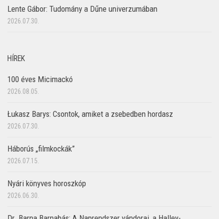
Lente Gábor: Tudomány a Dűne univerzumában
2026.07.30.
HÍREK
100 éves Micimackó
2026.08.05.
Łukasz Barys: Csontok, amiket a zsebedben hordasz
2026.07.30.
Háborús „filmkockák”
2026.07.15.
Nyári könyves horoszkóp
2026.06.30.
Dr. Barna Barnabás: A Naprendszer vándorai, a Halley-