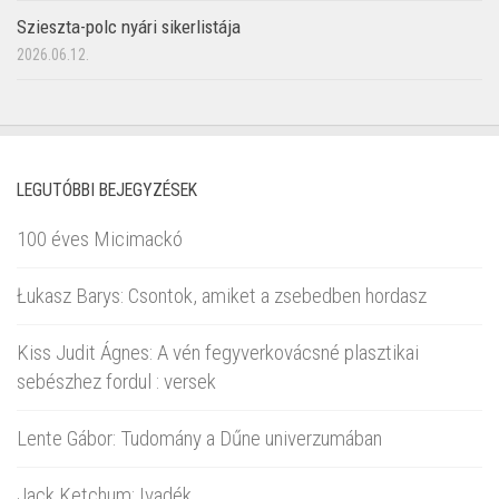
Szieszta-polc nyári sikerlistája
2026.06.12.
LEGUTÓBBI BEJEGYZÉSEK
100 éves Micimackó
Łukasz Barys: Csontok, amiket a zsebedben hordasz
Kiss Judit Ágnes: A vén fegyverkovácsné plasztikai
sebészhez fordul : versek
Lente Gábor: Tudomány a Dűne univerzumában
Jack Ketchum: Ivadék