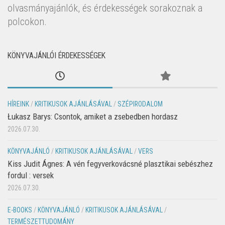
olvasmányajánlók, és érdekességek sorakoznak a
polcokon.
KÖNYVAJÁNLÓI ÉRDEKESSÉGEK
HÍREINK
/
KRITIKUSOK AJÁNLÁSÁVAL
/
SZÉPIRODALOM
Łukasz Barys: Csontok, amiket a zsebedben hordasz
2026.07.30.
KÖNYVAJÁNLÓ
/
KRITIKUSOK AJÁNLÁSÁVAL
/
VERS
Kiss Judit Ágnes: A vén fegyverkovácsné plasztikai sebészhez
fordul : versek
2026.07.30.
E-BOOKS
/
KÖNYVAJÁNLÓ
/
KRITIKUSOK AJÁNLÁSÁVAL
/
TERMÉSZETTUDOMÁNY