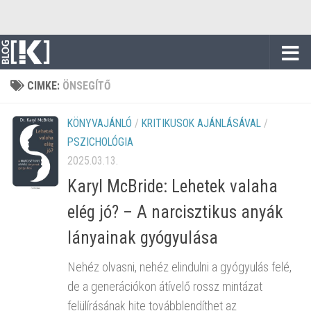
Skip to content
CIMKE:
ÖNSEGÍTŐ
KÖNYVAJÁNLÓ
/
KRITIKUSOK AJÁNLÁSÁVAL
/
PSZICHOLÓGIA
2025.03.13.
Karyl McBride: Lehetek valaha
elég jó? – A narcisztikus anyák
lányainak gyógyulása
Nehéz olvasni, nehéz elindulni a gyógyulás felé,
de a generációkon átívelő rossz mintázat
felülírásának hite továbblendíthet az