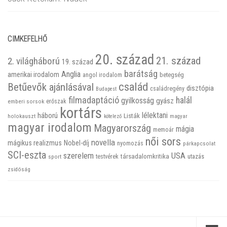
CIMKEFELHŐ
20. század
21. század
2. világháború
19. század
barátság
Anglia
amerikai irodalom
betegség
angol irodalom
család
Betűevők ajánlásával
disztópia
családregény
Budapest
filmadaptáció
halál
gyilkosság
gyász
emberi sorsok
erőszak
kortárs
háború
lélektani
Listák
holokauszt
kötelező
magyar
magyar irodalom
Magyarország
mágia
memoár
női sors
novella
mágikus realizmus
Nobel-díj
nyomozás
párkapcsolat
SCI-eszta
szerelem
USA
társadalomkritika
utazás
sport
testvérek
zsidóság