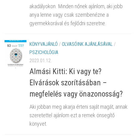
akadályokon. Minden nőnek ajánlom, aki jobb
anya lenne vagy csak szembenézne a
gyermekkorával és fejlődni szeretne.
KÖNYVAJÁNLÓ
/
OLVASÓINK AJÁNLÁSÁVAL
/
PSZICHOLÓGIA
2023.01.12.
Almási Kitti: Ki vagy te?
Elvárások szorításában –
megfelelés vagy önazonosság?
Aki jobban meg akarja érteni saját magát, annak
szeretettel ajánlom ezt a remek önsegítő
könyvet.