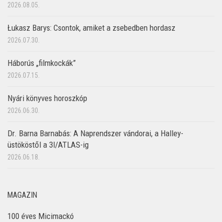
2026.08.05.
Łukasz Barys: Csontok, amiket a zsebedben hordasz
2026.07.30.
Háborús „filmkockák”
2026.07.15.
Nyári könyves horoszkóp
2026.06.30.
Dr. Barna Barnabás: A Naprendszer vándorai, a Halley-
üstököstől a 3I/ATLAS-ig
2026.06.18.
MAGAZIN
100 éves Micimackó