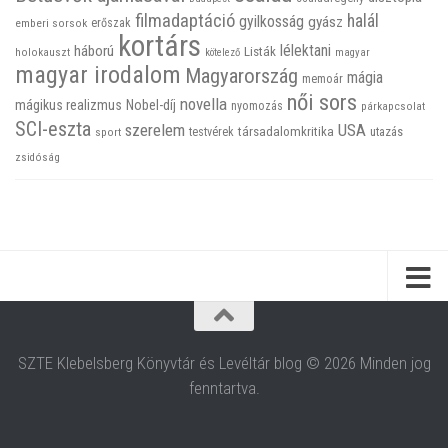
filmadaptáció
halál
gyilkosság
gyász
emberi sorsok
erőszak
kortárs
háború
lélektani
Listák
holokauszt
kötelező
magyar
magyar irodalom
Magyarország
mágia
memoár
női sors
novella
mágikus realizmus
Nobel-díj
nyomozás
párkapcsolat
SCI-eszta
szerelem
USA
társadalomkritika
utazás
sport
testvérek
zsidóság
SZTE Klebelsberg Könyvtár és Levéltár blog © 2026 Minden jog
fenntartva.