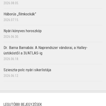
2026.08.05.
Háborús „filmkockák”
2026.07.15.
Nyári könyves horoszkóp
2026.06.30.
Dr. Barna Barnabás: A Naprendszer vándorai, a Halley-
üstököstől a 3I/ATLAS-ig
2026.06.18.
Szieszta-polc nyári sikerlistája
2026.06.12.
LEGUTÓBBI BEJEGYZÉSEK