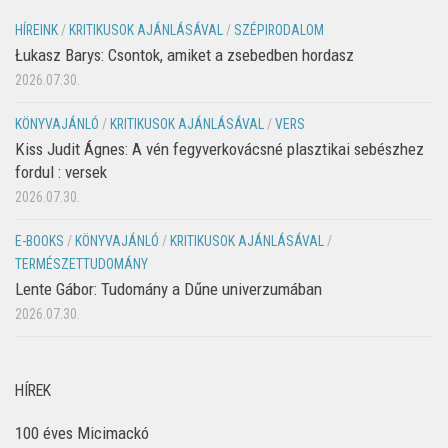
HÍREINK
/
KRITIKUSOK AJÁNLÁSÁVAL
/
SZÉPIRODALOM
Łukasz Barys: Csontok, amiket a zsebedben hordasz
2026.07.30.
KÖNYVAJÁNLÓ
/
KRITIKUSOK AJÁNLÁSÁVAL
/
VERS
Kiss Judit Ágnes: A vén fegyverkovácsné plasztikai sebészhez
fordul : versek
2026.07.30.
E-BOOKS
/
KÖNYVAJÁNLÓ
/
KRITIKUSOK AJÁNLÁSÁVAL
/
TERMÉSZETTUDOMÁNY
Lente Gábor: Tudomány a Dűne univerzumában
2026.07.30.
HÍREK
100 éves Micimackó