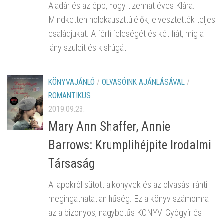
Aladár és az épp, hogy tizenhat éves Klára.
Mindketten holokauszttúlélők, elvesztették teljes
családjukat. A férfi feleségét és két fiát, míg a
lány szüleit és kishúgát.
KÖNYVAJÁNLÓ
/
OLVASÓINK AJÁNLÁSÁVAL
/
ROMANTIKUS
2019.09.23.
Mary Ann Shaffer, Annie
Barrows: Krumplihéjpite ​Irodalmi
Társaság
A lapokról sütött a könyvek és az olvasás iránti
megingathatatlan hűség. Ez a könyv számomra
az a bizonyos, nagybetűs KÖNYV. Gyógyír és