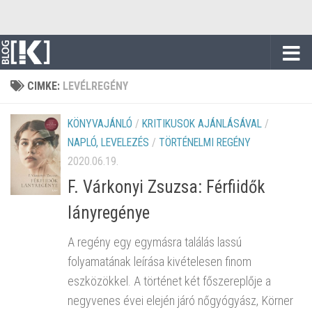
Skip to content
CIMKE:
LEVÉLREGÉNY
KÖNYVAJÁNLÓ
/
KRITIKUSOK AJÁNLÁSÁVAL
/
NAPLÓ, LEVELEZÉS
/
TÖRTÉNELMI REGÉNY
2020.06.19.
F. Várkonyi Zsuzsa: Férfiidők
lányregénye
A regény egy egymásra találás lassú
folyamatának leírása kivételesen finom
eszközökkel. A történet két főszereplője a
negyvenes évei elején járó nőgyógyász, Körner