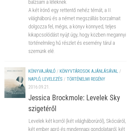
balzsam a léleknek.
A két írónő egy rettentő nehéz témát, a II.
világháború és a német megszállás borzalmait
dolgozza fel, mégis, a könyv könnyed, teljes
kikapcsolódást nyújt úgy, hogy közben megannyi
történelmileg hű részlet és esemény tárul a
szemünk elé.
KÖNYVAJÁNLÓ
/
KÖNYVTÁROSOK AJÁNLÁSÁVAL
/
NAPLÓ, LEVELEZÉS
/
TÖRTÉNELMI REGÉNY
2016.09.21.
Jessica Brockmole: Levelek Sky
szigetéről
Levelek két korról (két világháborúról), Skóciáról,
két ember apró és mindennapi gondolatairól, két