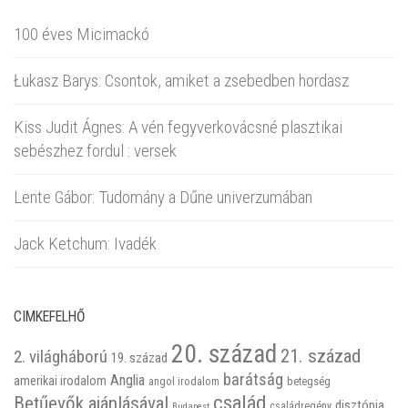
100 éves Micimackó
Łukasz Barys: Csontok, amiket a zsebedben hordasz
Kiss Judit Ágnes: A vén fegyverkovácsné plasztikai
sebészhez fordul : versek
Lente Gábor: Tudomány a Dűne univerzumában
Jack Ketchum: Ivadék
CIMKEFELHŐ
20. század
21. század
2. világháború
19. század
barátság
Anglia
amerikai irodalom
betegség
angol irodalom
család
Betűevők ajánlásával
disztópia
családregény
Budapest