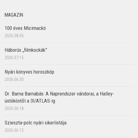
MAGAZIN
100 éves Micimackó
2026.08.05.
Háborús „filmkockák”
2026.07.15.
Nyári könyves horoszkóp
2026.06.30.
Dr. Barna Barnabás: A Naprendszer vándorai, a Halley-
üstököstől a 3I/ATLAS-ig
2026.06.18.
Szieszta-polc nyári sikerlistája
2026.06.12.