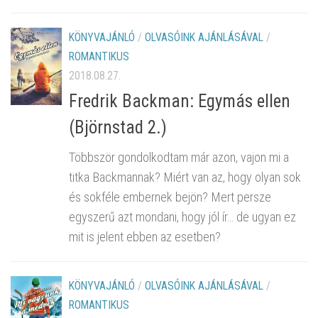
KÖNYVAJÁNLÓ
/
OLVASÓINK AJÁNLÁSÁVAL
/
ROMANTIKUS
2018.08.27.
Fredrik Backman: Egymás ​ellen
(Björnstad 2.)
Többször gondolkodtam már azon, vajon mi a
titka Backmannak? Miért van az, hogy olyan sok
és sokféle embernek bejön? Mert persze
egyszerű azt mondani, hogy jól ír… de ugyan ez
mit is jelent ebben az esetben?
KÖNYVAJÁNLÓ
/
OLVASÓINK AJÁNLÁSÁVAL
/
ROMANTIKUS