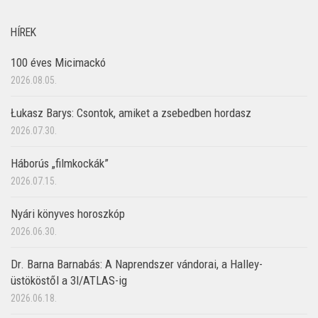
HÍREK
100 éves Micimackó
2026.08.05.
Łukasz Barys: Csontok, amiket a zsebedben hordasz
2026.07.30.
Háborús „filmkockák”
2026.07.15.
Nyári könyves horoszkóp
2026.06.30.
Dr. Barna Barnabás: A Naprendszer vándorai, a Halley-
üstököstől a 3I/ATLAS-ig
2026.06.18.