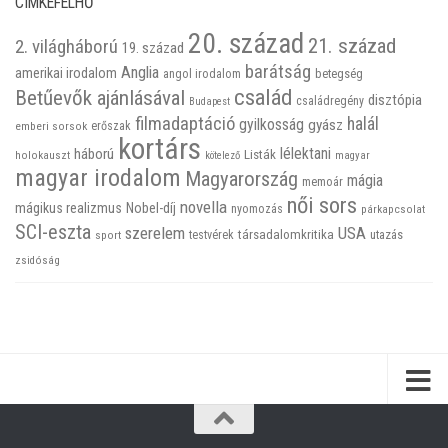
CIMKEFELHŐ
20. század
21. század
2. világháború
19. század
barátság
Anglia
amerikai irodalom
betegség
angol irodalom
család
Betűevők ajánlásával
disztópia
családregény
Budapest
filmadaptáció
halál
gyilkosság
gyász
emberi sorsok
erőszak
kortárs
háború
lélektani
Listák
holokauszt
kötelező
magyar
magyar irodalom
Magyarország
mágia
memoár
női sors
novella
mágikus realizmus
Nobel-díj
nyomozás
párkapcsolat
SCI-eszta
szerelem
USA
társadalomkritika
utazás
sport
testvérek
zsidóság