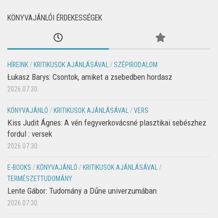
KÖNYVAJÁNLÓI ÉRDEKESSÉGEK
HÍREINK
/
KRITIKUSOK AJÁNLÁSÁVAL
/
SZÉPIRODALOM
Łukasz Barys: Csontok, amiket a zsebedben hordasz
2026.07.30.
KÖNYVAJÁNLÓ
/
KRITIKUSOK AJÁNLÁSÁVAL
/
VERS
Kiss Judit Ágnes: A vén fegyverkovácsné plasztikai sebészhez
fordul : versek
2026.07.30.
E-BOOKS
/
KÖNYVAJÁNLÓ
/
KRITIKUSOK AJÁNLÁSÁVAL
/
TERMÉSZETTUDOMÁNY
Lente Gábor: Tudomány a Dűne univerzumában
2026.07.30.