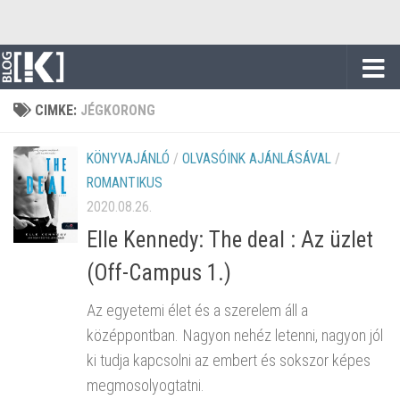
Skip to content
CIMKE:
JÉGKORONG
KÖNYVAJÁNLÓ
/
OLVASÓINK AJÁNLÁSÁVAL
/
ROMANTIKUS
2020.08.26.
Elle Kennedy: The deal : Az üzlet
(Off-Campus 1.)
Az egyetemi élet és a szerelem áll a
középpontban. Nagyon nehéz letenni, nagyon jól
ki tudja kapcsolni az embert és sokszor képes
megmosolyogtatni.