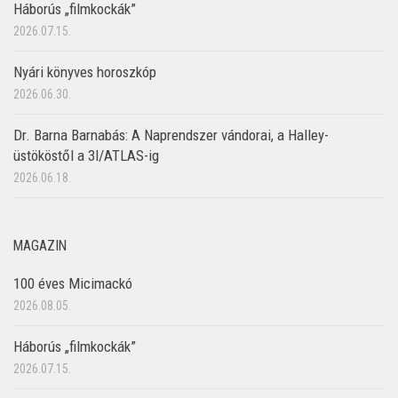
Háborús „filmkockák”
2026.07.15.
Nyári könyves horoszkóp
2026.06.30.
Dr. Barna Barnabás: A Naprendszer vándorai, a Halley-
üstököstől a 3I/ATLAS-ig
2026.06.18.
MAGAZIN
100 éves Micimackó
2026.08.05.
Háborús „filmkockák”
2026.07.15.