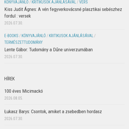
KÖNYVAJÁNLÓ
/
KRITIKUSOK AJÁNLÁSÁVAL
/
VERS
Kiss Judit Ágnes: A vén fegyverkovácsné plasztikai sebészhez
fordul : versek
2026.07.30.
E-BOOKS
/
KÖNYVAJÁNLÓ
/
KRITIKUSOK AJÁNLÁSÁVAL
/
TERMÉSZETTUDOMÁNY
Lente Gábor: Tudomány a Dűne univerzumában
2026.07.30.
HÍREK
100 éves Micimackó
2026.08.05.
Łukasz Barys: Csontok, amiket a zsebedben hordasz
2026.07.30.