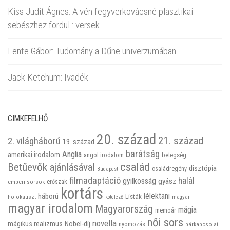
Kiss Judit Ágnes: A vén fegyverkovácsné plasztikai
sebészhez fordul : versek
Lente Gábor: Tudomány a Dűne univerzumában
Jack Ketchum: Ivadék
CIMKEFELHŐ
20. század
21. század
2. világháború
19. század
barátság
Anglia
amerikai irodalom
betegség
angol irodalom
család
Betűevők ajánlásával
disztópia
családregény
Budapest
filmadaptáció
halál
gyilkosság
gyász
emberi sorsok
erőszak
kortárs
háború
lélektani
Listák
holokauszt
kötelező
magyar
magyar irodalom
Magyarország
mágia
memoár
női sors
novella
mágikus realizmus
Nobel-díj
nyomozás
párkapcsolat