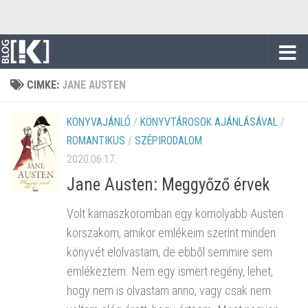
Skip to content
CIMKE:
JANE AUSTEN
KÖNYVAJÁNLÓ
/
KÖNYVTÁROSOK AJÁNLÁSÁVAL
/
ROMANTIKUS
/
SZÉPIRODALOM
2020.06.17.
Jane Austen: Meggyőző érvek
Volt kamaszkoromban egy komolyabb Austen
korszakom, amikor emlékeim szerint minden
könyvét elolvastam, de ebből semmire sem
emlékeztem. Nem egy ismert regény, lehet,
hogy nem is olvastam anno, vagy csak nem