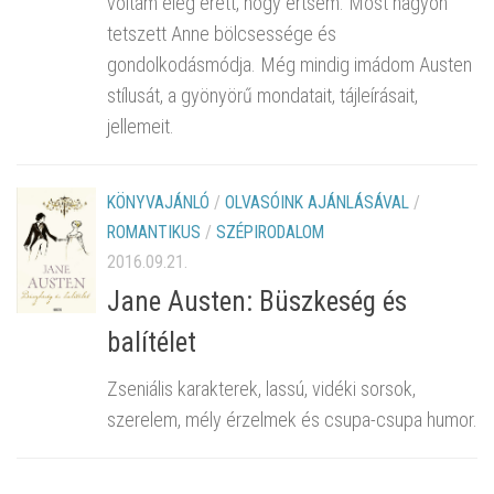
voltam elég érett, hogy értsem. Most nagyon
tetszett Anne bölcsessége és
gondolkodásmódja. Még mindig imádom Austen
stílusát, a gyönyörű mondatait, tájleírásait,
jellemeit.
KÖNYVAJÁNLÓ
/
OLVASÓINK AJÁNLÁSÁVAL
/
ROMANTIKUS
/
SZÉPIRODALOM
2016.09.21.
Jane Austen: Büszkeség és
balítélet
Zseniális karakterek, lassú, vidéki sorsok,
szerelem, mély érzelmek és csupa-csupa humor.