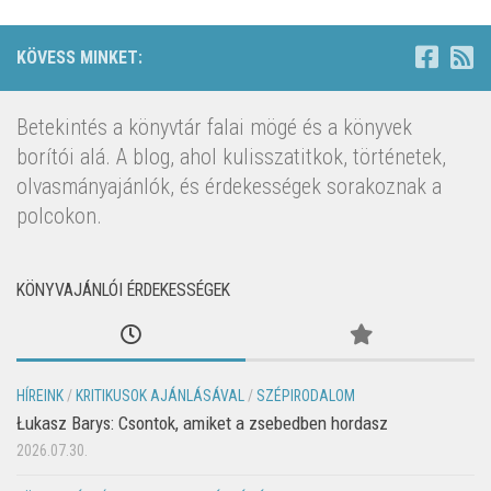
KÖVESS MINKET:
Betekintés a könyvtár falai mögé és a könyvek
borítói alá. A blog, ahol kulisszatitkok, történetek,
olvasmányajánlók, és érdekességek sorakoznak a
polcokon.
KÖNYVAJÁNLÓI ÉRDEKESSÉGEK
HÍREINK
/
KRITIKUSOK AJÁNLÁSÁVAL
/
SZÉPIRODALOM
Łukasz Barys: Csontok, amiket a zsebedben hordasz
2026.07.30.