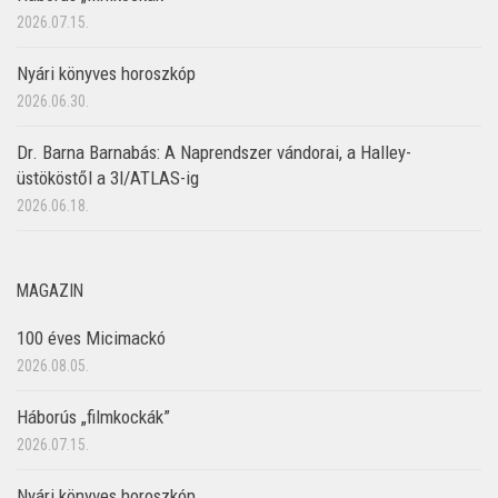
2026.07.15.
Nyári könyves horoszkóp
2026.06.30.
Dr. Barna Barnabás: A Naprendszer vándorai, a Halley-
üstököstől a 3I/ATLAS-ig
2026.06.18.
MAGAZIN
100 éves Micimackó
2026.08.05.
Háborús „filmkockák”
2026.07.15.
Nyári könyves horoszkóp