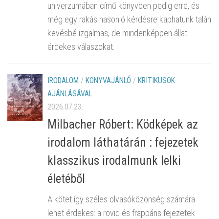
univerzumában című könyvben pedig erre, és
még egy rakás hasonló kérdésre kaphatunk talán
kevésbé izgalmas, de mindenképpen állati
érdekes válaszokat.
IRODALOM
/
KÖNYVAJÁNLÓ
/
KRITIKUSOK
AJÁNLÁSÁVAL
2026.07.23.
Milbacher Róbert: Ködképek az
irodalom láthatárán : fejezetek
klasszikus irodalmunk lelki
életéből
A kötet így széles olvasóközönség számára
lehet érdekes: a rövid és frappáns fejezetek