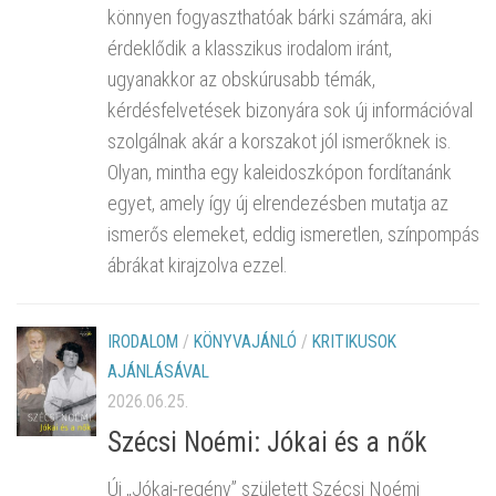
könnyen fogyaszthatóak bárki számára, aki
érdeklődik a klasszikus irodalom iránt,
ugyanakkor az obskúrusabb témák,
kérdésfelvetések bizonyára sok új információval
szolgálnak akár a korszakot jól ismerőknek is.
Olyan, mintha egy kaleidoszkópon fordítanánk
egyet, amely így új elrendezésben mutatja az
ismerős elemeket, eddig ismeretlen, színpompás
ábrákat kirajzolva ezzel.
IRODALOM
/
KÖNYVAJÁNLÓ
/
KRITIKUSOK
AJÁNLÁSÁVAL
2026.06.25.
Szécsi Noémi: Jókai és a nők
Új „Jókai-regény” született Szécsi Noémi