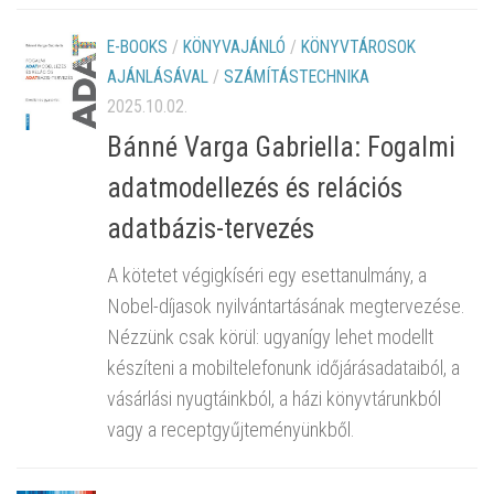
E-BOOKS
/
KÖNYVAJÁNLÓ
/
KÖNYVTÁROSOK
AJÁNLÁSÁVAL
/
SZÁMÍTÁSTECHNIKA
2025.10.02.
Bánné Varga Gabriella: Fogalmi
adatmodellezés és relációs
adatbázis-tervezés
A kötetet végigkíséri egy esettanulmány, a
Nobel-díjasok nyilvántartásának megtervezése.
Nézzünk csak körül: ugyanígy lehet modellt
készíteni a mobiltelefonunk időjárásadataiból, a
vásárlási nyugtáinkból, a házi könyvtárunkból
vagy a receptgyűjteményünkből.