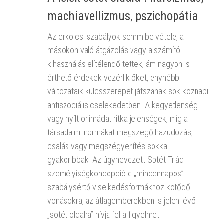
machiavellizmus, pszichopátia
Az erkölcsi szabályok semmibe vétele, a
másokon való átgázolás vagy a számító
kihasználás elítélendő tettek, ám nagyon is
érthető érdekek vezérlik őket, enyhébb
változataik kulcsszerepet játszanak sok köznapi
antiszociális cselekedetben. A kegyetlenség
vagy nyílt önimádat ritka jelenségek, míg a
társadalmi normákat megszegő hazudozás,
csalás vagy megszégyenítés sokkal
gyakoribbak. Az úgynevezett Sötét Triád
személyiségkoncepció e „mindennapos”
szabálysértő viselkedésformákhoz kötődő
vonásokra, az átlagemberekben is jelen lévő
„sötét oldalra” hívja fel a figyelmet.