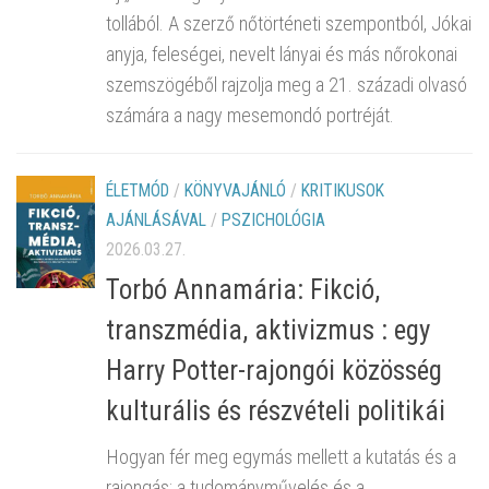
tollából. A szerző nőtörténeti szempontból, Jókai
anyja, feleségei, nevelt lányai és más nőrokonai
szemszögéből rajzolja meg a 21. századi olvasó
számára a nagy mesemondó portréját.
ÉLETMÓD
/
KÖNYVAJÁNLÓ
/
KRITIKUSOK
AJÁNLÁSÁVAL
/
PSZICHOLÓGIA
2026.03.27.
Torbó Annamária: Fikció,
transzmédia, aktivizmus : egy
Harry Potter-rajongói közösség
kulturális és részvételi politikái
Hogyan fér meg egymás mellett a kutatás és a
rajongás; a tudományművelés és a