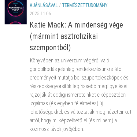
AJÁNLÁSÁVAL
/
TERMÉSZETTUDOMÁNY
2025.11.06.
Katie Mack: A mindenség vége
(mármint asztrofizikai
szempontból)
Könyvében az univerzum végéről való
gondolkodás jelenleg rendelkezésünkre álló
eredményeit mutatja be: szuperteleszkópok és
részecskegyorsítók legfrissebb megfigyelései
rajzolják át eddigi ismereteinket elképesztően
izgalmas (és egyben félelmetes) új
lehetőségekkel, és változtatják meg nézeteinket
arról, hogy mi képzelhető el (és mi nem) a
kozmosz távoli jövőjében.