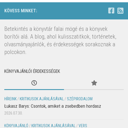
KÖVESS MINKET:
Betekintés a könyvtár falai mögé és a könyvek
borítói alá. A blog, ahol kulisszatitkok, történetek,
olvasmányajánlók, és érdekességek sorakoznak a
polcokon.
KÖNYVAJÁNLÓI ÉRDEKESSÉGEK
HÍREINK
/
KRITIKUSOK AJÁNLÁSÁVAL
/
SZÉPIRODALOM
Łukasz Barys: Csontok, amiket a zsebedben hordasz
2026.07.30.
KÖNYVAJÁNLÓ
/
KRITIKUSOK AJÁNLÁSÁVAL
/
VERS