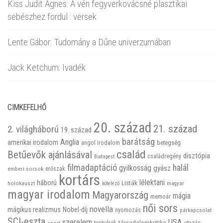
Kiss Judit Ágnes: A vén fegyverkovácsné plasztikai
sebészhez fordul : versek
Lente Gábor: Tudomány a Dűne univerzumában
Jack Ketchum: Ivadék
CIMKEFELHŐ
20. század
21. század
2. világháború
19. század
barátság
Anglia
amerikai irodalom
betegség
angol irodalom
család
Betűevők ajánlásával
disztópia
családregény
Budapest
filmadaptáció
halál
gyilkosság
gyász
emberi sorsok
erőszak
kortárs
háború
lélektani
Listák
holokauszt
kötelező
magyar
magyar irodalom
Magyarország
mágia
memoár
női sors
novella
mágikus realizmus
Nobel-díj
nyomozás
párkapcsolat
SCI-eszta
szerelem
USA
társadalomkritika
utazás