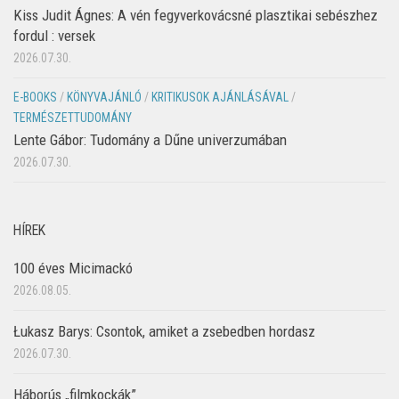
Kiss Judit Ágnes: A vén fegyverkovácsné plasztikai sebészhez
fordul : versek
2026.07.30.
E-BOOKS
/
KÖNYVAJÁNLÓ
/
KRITIKUSOK AJÁNLÁSÁVAL
/
TERMÉSZETTUDOMÁNY
Lente Gábor: Tudomány a Dűne univerzumában
2026.07.30.
HÍREK
100 éves Micimackó
2026.08.05.
Łukasz Barys: Csontok, amiket a zsebedben hordasz
2026.07.30.
Háborús „filmkockák”