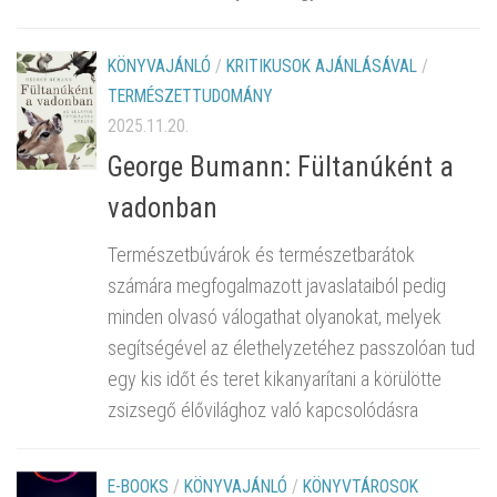
KÖNYVAJÁNLÓ
/
KRITIKUSOK AJÁNLÁSÁVAL
/
TERMÉSZETTUDOMÁNY
2025.11.20.
George Bumann: Fültanúként a
vadonban
Természetbúvárok és természetbarátok
számára megfogalmazott javaslataiból pedig
minden olvasó válogathat olyanokat, melyek
segítségével az élethelyzetéhez passzolóan tud
egy kis időt és teret kikanyarítani a körülötte
zsizsegő élővilághoz való kapcsolódásra
E-BOOKS
/
KÖNYVAJÁNLÓ
/
KÖNYVTÁROSOK