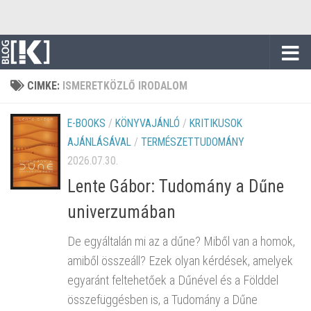
Skip to content
CIMKE:
ISMERETKÖZLŐ IRODALOM
E-BOOKS
/
KÖNYVAJÁNLÓ
/
KRITIKUSOK
AJÁNLÁSÁVAL
/
TERMÉSZETTUDOMÁNY
2026.07.30.
Lente Gábor: Tudomány a Dűne
univerzumában
De egyáltalán mi az a dűne? Miből van a homok,
amiből összeáll? Ezek olyan kérdések, amelyek
egyaránt feltehetőek a Dűnével és a Földdel
összefüggésben is, a Tudomány a Dűne