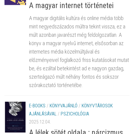
A magyar internet történetei
A magyar digitális kultúra és online média több
mint negyedszázados múltra tekint vissza, ez a
múlt azonban javarészt még feldolgozatlan. A
könyv a magyar nyelvű internet, elsősorban az
internetes média közelmúltjával és
előzményeivel foglalkozó friss kutatásokat mutat
be, és ezáltal betekintést ad e nagyon gazdag,
szerteágazó múlt néhány fontos és sokszor
szórakoztató történetébe.
E-BOOKS
/
KÖNYVAJÁNLÓ
/
KÖNYVTÁROSOK
AJÁNLÁSÁVAL
/
PSZICHOLÓGIA
2025.12.04.
A lélek sötét oldala : nárcizmus,