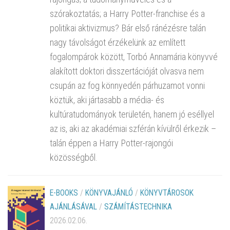
szórakoztatás; a Harry Potter-franchise és a
politikai aktivizmus? Bár első ránézésre talán
nagy távolságot érzékelünk az említett
fogalompárok között, Torbó Annamária könyvvé
alakított doktori disszertációját olvasva nem
csupán az fog könnyedén párhuzamot vonni
köztük, aki jártasabb a média- és
kultúratudományok területén, hanem jó eséllyel
az is, aki az akadémiai szférán kívülről érkezik –
talán éppen a Harry Potter-rajongói
közösségből.
E-BOOKS
/
KÖNYVAJÁNLÓ
/
KÖNYVTÁROSOK
AJÁNLÁSÁVAL
/
SZÁMÍTÁSTECHNIKA
2026.02.06.